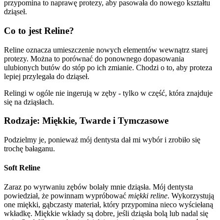
przypomina to naprawę protezy, aby pasowała do nowego kształtu
dziąseł.
Co to jest Reline?
Reline oznacza umieszczenie nowych elementów wewnątrz starej
protezy. Można to porównać do ponownego dopasowania
ulubionych butów do stóp po ich zmianie. Chodzi o to, aby proteza
lepiej przylegała do dziąseł.
Relingi w ogóle nie ingerują w zęby - tylko w część, która znajduje
się na dziąsłach.
Rodzaje: Miękkie, Twarde i Tymczasowe
Podzielmy je, ponieważ mój dentysta dał mi wybór i zrobiło się
trochę bałaganu.
Soft Reline
Zaraz po wyrwaniu zębów bolały mnie dziąsła. Mój dentysta
powiedział, że powinnam wypróbować
miękki reline
. Wykorzystują
one miękki, gąbczasty materiał, który przypomina nieco wyściełaną
wkładkę. Miękkie wkłady są dobre, jeśli dziąsła bolą lub nadal się