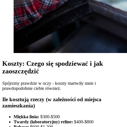
Koszty: Czego się spodziewać i jak
zaoszczędzić
Spójrzmy prawdzie w oczy - koszty martwiły mnie i
prawdopodobnie ciebie również.
Ile kosztują rzeczy (w zależności od miejsca
zamieszkania)
Miękka linia:
$300-$500
Twardy (laboratoryjny) reline:
$400-$800
Rebase:
$600-$1,200