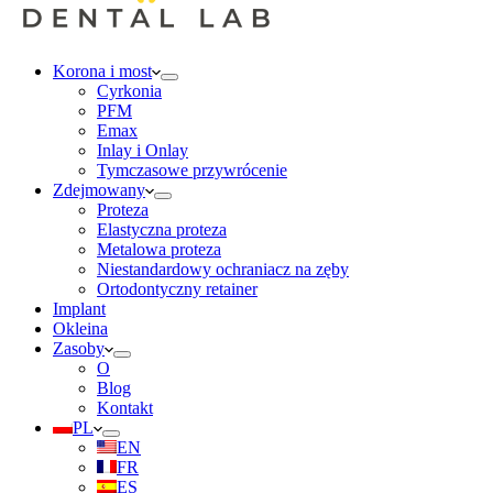
Korona i most
Cyrkonia
PFM
Emax
Inlay i Onlay
Tymczasowe przywrócenie
Zdejmowany
Proteza
Elastyczna proteza
Metalowa proteza
Niestandardowy ochraniacz na zęby
Ortodontyczny retainer
Implant
Okleina
Zasoby
O
Blog
Kontakt
PL
EN
FR
ES