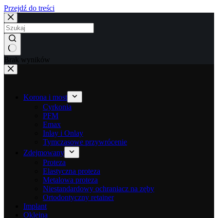
Przejdź do treści
Brak wyników
Korona i most
Cyrkonia
PFM
Emax
Inlay i Onlay
Tymczasowe przywrócenie
Zdejmowany
Proteza
Elastyczna proteza
Metalowa proteza
Niestandardowy ochraniacz na zęby
Ortodontyczny retainer
Implant
Okleina