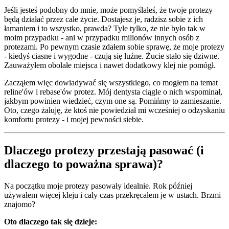
Jeśli jesteś podobny do mnie, może pomyślałeś, że twoje protezy
będą działać przez całe życie. Dostajesz je, radzisz sobie z ich
łamaniem i to wszystko, prawda? Tyle tylko, że nie było tak w
moim przypadku - ani w przypadku milionów innych osób z
protezami. Po pewnym czasie zdałem sobie sprawę, że moje protezy
- kiedyś ciasne i wygodne - czują się luźne. Żucie stało się dziwne.
Zauważyłem obolałe miejsca i nawet dodatkowy klej nie pomógł.
Zacząłem więc dowiadywać się wszystkiego, co mogłem na temat
reline'ów i rebase'ów protez. Mój dentysta ciągle o nich wspominał,
jakbym powinien wiedzieć, czym one są. Pomińmy to zamieszanie.
Oto, czego żałuję, że ktoś nie powiedział mi wcześniej o odzyskaniu
komfortu protezy - i mojej pewności siebie.
Dlaczego protezy przestają pasować (i
dlaczego to poważna sprawa)?
Na początku moje protezy pasowały idealnie. Rok później
używałem więcej kleju i cały czas przekręcałem je w ustach. Brzmi
znajomo?
Oto dlaczego tak się dzieje: