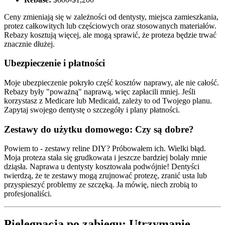
Ceny zmieniają się w zależności od dentysty, miejsca zamieszkania,
protez całkowitych lub częściowych oraz stosowanych materiałów.
Rebazy kosztują więcej, ale mogą sprawić, że proteza będzie trwać
znacznie dłużej.
Ubezpieczenie i płatności
Moje ubezpieczenie pokryło część kosztów naprawy, ale nie całość.
Rebazy były "poważną" naprawą, więc zapłacili mniej. Jeśli
korzystasz z Medicare lub Medicaid, zależy to od Twojego planu.
Zapytaj swojego dentystę o szczegóły i plany płatności.
Zestawy do użytku domowego: Czy są dobre?
Powiem to - zestawy reline DIY? Próbowałem ich. Wielki błąd.
Moja proteza stała się grudkowata i jeszcze bardziej bolały mnie
dziąsła. Naprawa u dentysty kosztowała podwójnie! Dentyści
twierdzą, że te zestawy mogą zrujnować protezę, zranić usta lub
przyspieszyć problemy ze szczęką. Ja mówię, niech zrobią to
profesjonaliści.
Pielęgnacja po zabiegu: Utrzymanie