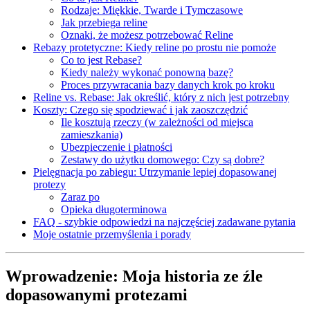
Rodzaje: Miękkie, Twarde i Tymczasowe
Jak przebiega reline
Oznaki, że możesz potrzebować Reline
Rebazy protetyczne: Kiedy reline po prostu nie pomoże
Co to jest Rebase?
Kiedy należy wykonać ponowną bazę?
Proces przywracania bazy danych krok po kroku
Reline vs. Rebase: Jak określić, który z nich jest potrzebny
Koszty: Czego się spodziewać i jak zaoszczędzić
Ile kosztują rzeczy (w zależności od miejsca
zamieszkania)
Ubezpieczenie i płatności
Zestawy do użytku domowego: Czy są dobre?
Pielęgnacja po zabiegu: Utrzymanie lepiej dopasowanej
protezy
Zaraz po
Opieka długoterminowa
FAQ - szybkie odpowiedzi na najczęściej zadawane pytania
Moje ostatnie przemyślenia i porady
Wprowadzenie: Moja historia ze źle
dopasowanymi protezami