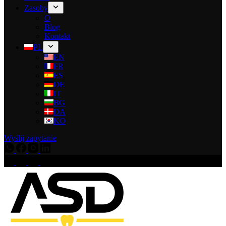
Zasoby
O
Blog
Kontakt
PL
EN
FR
ES
DE
IT
BG
DA
KO
Wyślij zapytanie