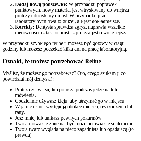
Dodaj nową podszewkę:
W przypadku poprawek
punktowych, nowy materiał jest wtryskiwany do wnętrza
protezy i dociskany do ust. W przypadku prac
laboratoryjnych trwa to dłużej, ale jest dokładniejsze.
Korekty:
Dentysta sprawdza zgryz, naprawia wszelkie
nierówności i - tak po prostu - proteza jest o wiele lepsza.
W przypadku szybkiego reline'u możesz być gotowy w ciągu
godziny lub możesz poczekać kilka dni na pracę laboratoryjną.
Oznaki, że możesz potrzebować Reline
Myślisz, że możesz go potrzebować? Oto, czego szukam (i co
powiedział mój dentysta):
Proteza zsuwa się lub porusza podczas jedzenia lub
mówienia.
Codziennie używasz kleju, aby utrzymać go w miejscu.
W jamie ustnej występują obolałe miejsca, owrzodzenia lub
rany.
Jesz mniej lub unikasz pewnych pokarmów.
Twoja mowa się zmienia, być może pojawia się seplenienie.
Twoja twarz wygląda na nieco zapadniętą lub opadającą (to
prawda).