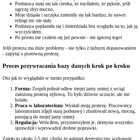
Podstawa stała się tak cienka, że myślałem, że pęknie, jeśli
ugryzę zbyt mocno.
Moje dziąsła i szczęka zmieniły się tak bardzo, że nawet
relingi nic nie dały.
Podstawa poplamiła się i śmierdziała bez względu na to, jak ją
wyczyściłem.
Po prostu nie czułem się już pewnie - nie ignoruj tego!
Jeśli proteza ma duże problemy - nie tylko z luźnym dopasowaniem
- zapytaj o ponowną protezę.
Proces przywracania bazy danych krok po kroku
Oto jak to wyglądało w moim przypadku:
Forma:
Zespół pobrał odlew mojej jamy ustnej z wciąż
założoną protezą zębową. To było dziwne uczucie, ale nie
bolało.
Praca w laboratorium:
Wysłali moją protezę. Pracownicy
laboratorium zdjęli starą podstawę i zbudowali nową, mocną,
pasującą do mojej jamy ustnej.
Regulacja:
Wróciłem, przymierzyłem je, dentysta wszystko
sprawdził i wprowadził drobne poprawki.
Zajęło to około 2-5 dni, chyba że gabinet dentystyczny wykonuje