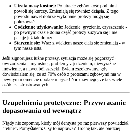
Utrata masy kostnej:
Po utracie zębów kość pod nimi
powoli się kurczy. Zmieniają się również dziąsła. Z tego
powodu nawet dobrze wykonane protezy mogą się
poluzować.
Codzienne użytkowanie:
Jedzenie, gryzienie, czyszczenie -
po pewnym czasie dolna część protezy zużywa się i nie
pasuje już tak dobrze.
Starzenie się:
Wraz z wiekiem nasze ciała się zmieniają - w
tym nasze usta.
Jeśli zignorujesz luźne protezy, sytuacja może się pogorszyć -
owrzodzenia jamy ustnej, problemy z jedzeniem, niewyraźne
mówienie, a nawet ból szczęki. Byłem zszokowany, gdy
dowiedziałem się, że aż 70% osób z protezami zębowymi ma w
pewnym momencie obolałe miejsca! Nic dziwnego, że tak wiele
osób jest sfrustrowanych.
Uzupełnienia protetyczne: Przywracanie
dopasowania od wewnątrz
Nigdy nie zapomnę, kiedy mój dentysta po raz pierwszy powiedział
"reline". Pomyślałem: Czy to naprawa? Trochę tak, ale bardziej