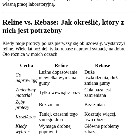
własną pracę laboratoryjną.
Reline vs. Rebase: Jak określić, który z
nich jest potrzebny
Kiedy moje protezy po raz pierwszy się obluzowały, wystarczył
reline. Wiele lat później, tylko rebase naprawił sytuację na dobre.
Oto różnica w moich oczach:
Cecha
Reline
Rebase
Luźne dopasowanie,
Duże
Co
niewielka wymiana
uszkodzenia, duża
naprawiają
gumy
zmiana gumy
Zmieniony
Cała baza jest
Tylko wewnątrz bazy
materiał
zamieniana
Zęby
Bez zmian
Bez zmian
protezy
Taniej, czasami tego
Kosztuje więcej,
Koszt/czas
samego dnia
trwa dłużej
Kiedy
Wymaga drobnej
Główne problemy
wybrać
poprawki
z bazą