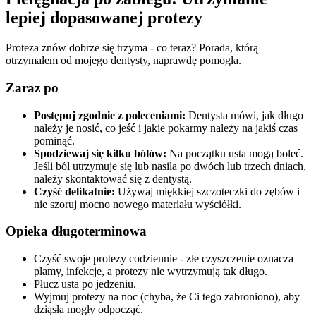
lepiej dopasowanej protezy
Proteza znów dobrze się trzyma - co teraz? Porada, którą
otrzymałem od mojego dentysty, naprawdę pomogła.
Zaraz po
Postępuj zgodnie z poleceniami:
Dentysta mówi, jak długo
należy je nosić, co jeść i jakie pokarmy należy na jakiś czas
pominąć.
Spodziewaj się kilku bólów:
Na początku usta mogą boleć.
Jeśli ból utrzymuje się lub nasila po dwóch lub trzech dniach,
należy skontaktować się z dentystą.
Czyść delikatnie:
Używaj miękkiej szczoteczki do zębów i
nie szoruj mocno nowego materiału wyściółki.
Opieka długoterminowa
Czyść swoje protezy codziennie - złe czyszczenie oznacza
plamy, infekcje, a protezy nie wytrzymują tak długo.
Płucz usta po jedzeniu.
Wyjmuj protezy na noc (chyba, że Ci tego zabroniono), aby
dziąsła mogły odpocząć.