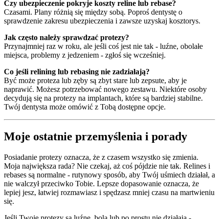
Czy ubezpieczenie pokryje koszty reline lub rebase?
Czasami. Plany różnią się między sobą. Poproś dentystę o
sprawdzenie zakresu ubezpieczenia i zawsze uzyskaj kosztorys.
Jak często należy sprawdzać protezy?
Przynajmniej raz w roku, ale jeśli coś jest nie tak - luźne, obolałe
miejsca, problemy z jedzeniem - zgłoś się wcześniej.
Co jeśli relining lub rebasing nie zadziałają?
Być może proteza lub zęby są zbyt stare lub zepsute, aby je
naprawić. Możesz potrzebować nowego zestawu. Niektóre osoby
decydują się na protezy na implantach, które są bardziej stabilne.
Twój dentysta może omówić z Tobą dostępne opcje.
Moje ostatnie przemyślenia i porady
Posiadanie protezy oznacza, że z czasem wszystko się zmienia.
Moja największa rada? Nie czekaj, aż coś pójdzie nie tak. Relines i
rebases są normalne - rutynowy sposób, aby Twój uśmiech działał, a
nie walczył przeciwko Tobie. Lepsze dopasowanie oznacza, że
lepiej jesz, łatwiej rozmawiasz i spędzasz mniej czasu na martwieniu
się.
Jeśli Twoje protezy są luźne, bolą lub po prostu nie działają -