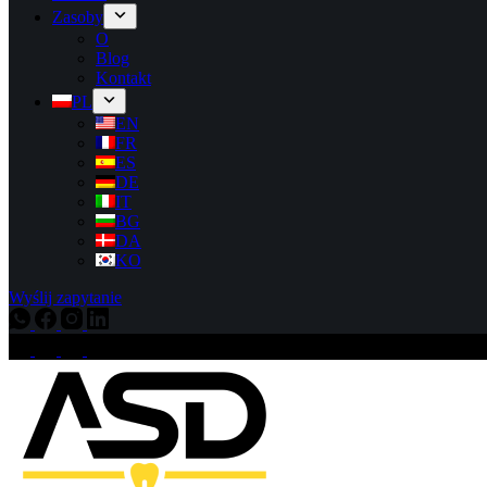
Zasoby
O
Blog
Kontakt
PL
EN
FR
ES
DE
IT
BG
DA
KO
Wyślij zapytanie