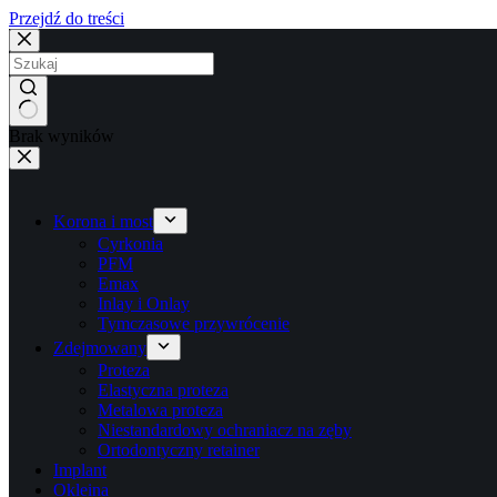
Przejdź do treści
Brak wyników
Korona i most
Cyrkonia
PFM
Emax
Inlay i Onlay
Tymczasowe przywrócenie
Zdejmowany
Proteza
Elastyczna proteza
Metalowa proteza
Niestandardowy ochraniacz na zęby
Ortodontyczny retainer
Implant
Okleina