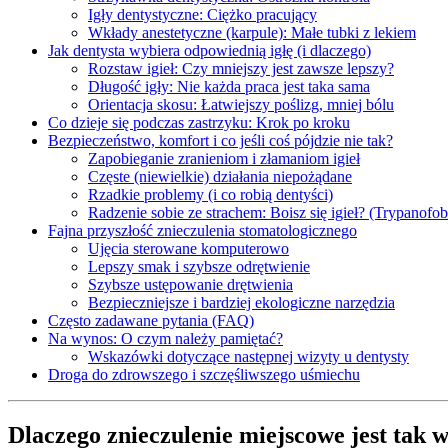
Igły dentystyczne: Ciężko pracujący
Wkłady anestetyczne (karpule): Małe tubki z lekiem
Jak dentysta wybiera odpowiednią igłę (i dlaczego)
Rozstaw igieł: Czy mniejszy jest zawsze lepszy?
Długość igły: Nie każda praca jest taka sama
Orientacja skosu: Łatwiejszy poślizg, mniej bólu
Co dzieje się podczas zastrzyku: Krok po kroku
Bezpieczeństwo, komfort i co jeśli coś pójdzie nie tak?
Zapobieganie zranieniom i złamaniom igieł
Częste (niewielkie) działania niepożądane
Rzadkie problemy (i co robią dentyści)
Radzenie sobie ze strachem: Boisz się igieł? (Trypanofob
Fajna przyszłość znieczulenia stomatologicznego
Ujęcia sterowane komputerowo
Lepszy smak i szybsze odrętwienie
Szybsze ustępowanie drętwienia
Bezpieczniejsze i bardziej ekologiczne narzędzia
Często zadawane pytania (FAQ)
Na wynos: O czym należy pamiętać?
Wskazówki dotyczące następnej wizyty u dentysty
Droga do zdrowszego i szczęśliwszego uśmiechu
Dlaczego znieczulenie miejscowe jest tak 