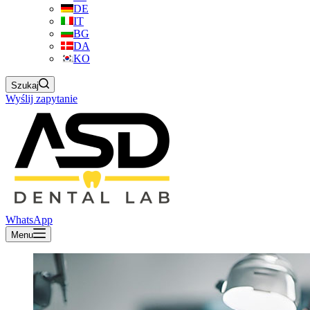
DE
IT
BG
DA
KO
Szukaj
Wyślij zapytanie
WhatsApp
Menu