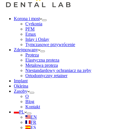
Korona i most
Cyrkonia
PFM
Emax
Inlay i Onlay
Tymczasowe przywrócenie
Zdejmowany
Proteza
Elastyczna proteza
Metalowa proteza
Niestandardowy ochraniacz na zęby
Ortodontyczny retainer
Implant
Okleina
Zasoby
O
Blog
Kontakt
PL
EN
FR
ES