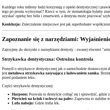
Każdego roku miliony ludzi korzystają z opieki dentystycznej i praw
tego po prostu wytrzymać? Rzecz w tym, że stomatologia byłaby znac
uzyskać opiekę bez bólu i zmartwień, a dentysta może pracować szybci
Konkluzja:
Znieczulenie miejscowe jest jak superbohater współczesnej
Zapoznanie się z narzędziami: Wyjaśnienie 
Zajrzyjmy do skrzynki z narzędziami dentysty - zwanej również "arm
Strzykawka dentystyczna: Ostrożna kontrola
Pomyśl o strzykawce dentystycznej jak o samochodzie dostawczym den
jest
metalowa strzykawka zasysająca z ładowaniem zamka
. Brzmi
przed podaniem leku.
Części strzykawki dentystycznej:
Harpoon:
Pozwala to dentyście cofnąć się i sprawdzić, gdzie zn
Pierścień na kciuk i uchwyt na palec:
Zapewnia to stabilne t
Lufa naboju:
Gdzie trafia lek.