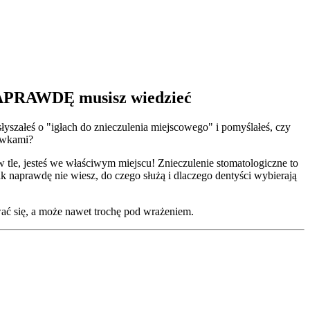
 NAPRAWDĘ musisz wiedzieć
yszałeś o "igłach do znieczulenia miejscowego" i pomyślałeś, czy
kawkami?
 w tle, jesteś we właściwym miejscu! Znieczulenie stomatologiczne to
ak naprawdę nie wiesz, do czego służą i dlaczego dentyści wybierają
wać się, a może nawet trochę pod wrażeniem.