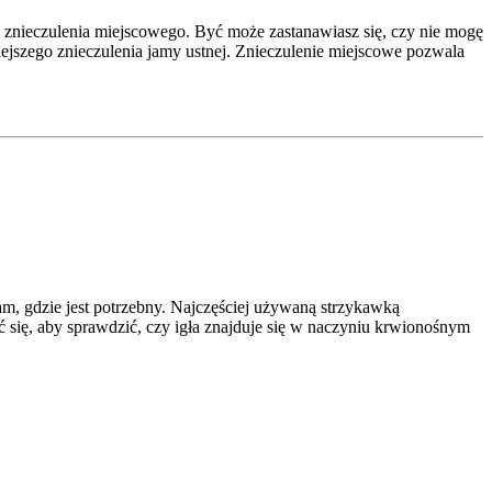
i: znieczulenia miejscowego. Być może zastanawiasz się, czy nie mogę
iejszego znieczulenia jamy ustnej. Znieczulenie miejscowe pozwala
am, gdzie jest potrzebny. Najczęściej używaną strzykawką
ąć się, aby sprawdzić, czy igła znajduje się w naczyniu krwionośnym