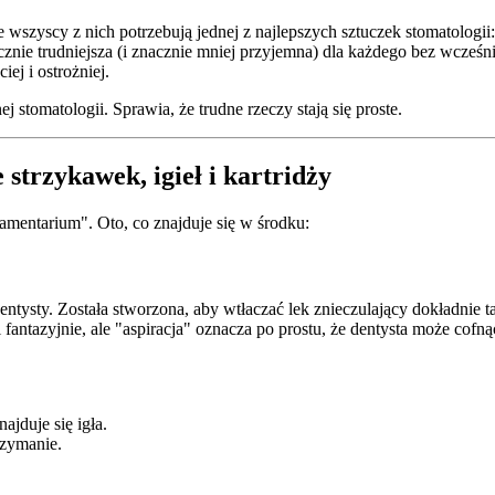
ie wszyscy z nich potrzebują jednej z najlepszych sztuczek stomatologi
znie trudniejsza (i znacznie mniej przyjemna) dla każdego bez wcześn
ej i ostrożniej.
 stomatologii. Sprawia, że trudne rzeczy stają się proste.
strzykawek, igieł i kartridży
amentarium". Oto, co znajduje się w środku:
tysty. Została stworzona, aby wtłaczać lek znieczulający dokładnie t
 fantazyjnie, ale "aspiracja" oznacza po prostu, że dentysta może cofn
ajduje się igła.
rzymanie.