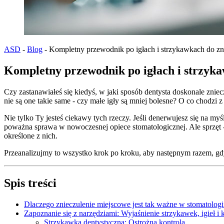
ASD
-
Blog
-
Kompletny przewodnik po igłach i strzykawkach do 
Kompletny przewodnik po igłach i strzy
Czy zastanawiałeś się kiedyś, w jaki sposób dentysta doskonale zni
nie są one takie same - czy małe igły są mniej bolesne? O co chodzi
Nie tylko Ty jesteś ciekawy tych rzeczy. Jeśli denerwujesz się na myś
poważna sprawa w nowoczesnej opiece stomatologicznej. Ale sprzęt - 
określone z nich.
Przeanalizujmy to wszystko krok po kroku, aby następnym razem, gdy
Spis treści
Dlaczego znieczulenie miejscowe jest tak ważne w stomatologi
Zapoznanie się z narzędziami: Wyjaśnienie strzykawek, igieł i k
Strzykawka dentystyczna: Ostrożna kontrola