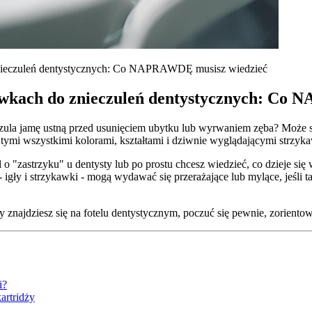
znieczuleń dentystycznych: Co NAPRAWDĘ musisz wiedzieć
kawkach do znieczuleń dentystycznych: Co
eczula jamę ustną przed usunięciem ubytku lub wyrwaniem zęba? Może sł
 z tymi wszystkimi kolorami, kształtami i dziwnie wyglądającymi strzy
l o "zastrzyku" u dentysty lub po prostu chcesz wiedzieć, co dzieje się
igły i strzykawki - mogą wydawać się przerażające lub mylące, jeśli t
 znajdziesz się na fotelu dentystycznym, poczuć się pewnie, zoriento
i?
artridży