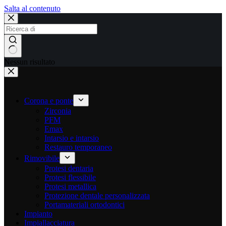
Salta al contenuto
Nessun risultato
Corona e ponte
Zirconia
PFM
Emax
Intarsio e intarsio
Restauro temporaneo
Rimovibile
Protesi dentaria
Protesi flessibile
Protesi metallica
Protezione dentale personalizzata
Portamateriali ortodontici
Impianto
Impiallacciatura