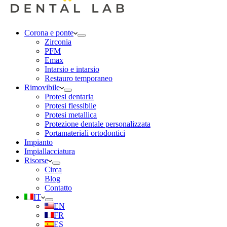
Corona e ponte
Zirconia
PFM
Emax
Intarsio e intarsio
Restauro temporaneo
Rimovibile
Protesi dentaria
Protesi flessibile
Protesi metallica
Protezione dentale personalizzata
Portamateriali ortodontici
Impianto
Impiallacciatura
Risorse
Circa
Blog
Contatto
IT
EN
FR
ES