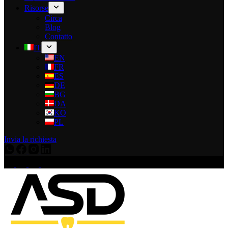
Risorse
Circa
Blog
Contatto
IT
EN
FR
ES
DE
BG
DA
KO
PL
Invia la richiesta