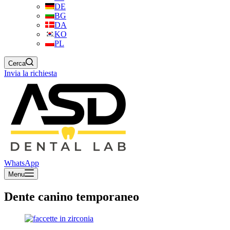
DE
BG
DA
KO
PL
Cerca
Invia la richiesta
WhatsApp
Menu
Dente canino temporaneo