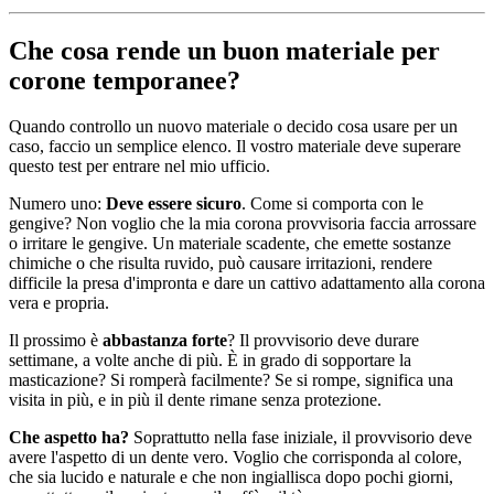
Che cosa rende un buon materiale per
corone temporanee?
Quando controllo un nuovo materiale o decido cosa usare per un
caso, faccio un semplice elenco. Il vostro materiale deve superare
questo test per entrare nel mio ufficio.
Numero uno:
Deve essere sicuro
. Come si comporta con le
gengive? Non voglio che la mia corona provvisoria faccia arrossare
o irritare le gengive. Un materiale scadente, che emette sostanze
chimiche o che risulta ruvido, può causare irritazioni, rendere
difficile la presa d'impronta e dare un cattivo adattamento alla corona
vera e propria.
Il prossimo è
abbastanza forte
? Il provvisorio deve durare
settimane, a volte anche di più. È in grado di sopportare la
masticazione? Si romperà facilmente? Se si rompe, significa una
visita in più, e in più il dente rimane senza protezione.
Che aspetto ha?
Soprattutto nella fase iniziale, il provvisorio deve
avere l'aspetto di un dente vero. Voglio che corrisponda al colore,
che sia lucido e naturale e che non ingiallisca dopo pochi giorni,