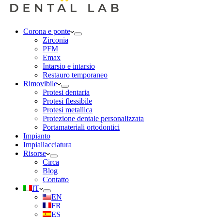
Corona e ponte
Zirconia
PFM
Emax
Intarsio e intarsio
Restauro temporaneo
Rimovibile
Protesi dentaria
Protesi flessibile
Protesi metallica
Protezione dentale personalizzata
Portamateriali ortodontici
Impianto
Impiallacciatura
Risorse
Circa
Blog
Contatto
IT
EN
FR
ES