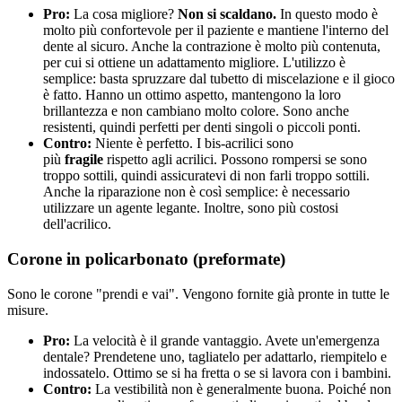
Pro:
La cosa migliore?
Non si scaldano.
In questo modo è
molto più confortevole per il paziente e mantiene l'interno del
dente al sicuro. Anche la contrazione è molto più contenuta,
per cui si ottiene un adattamento migliore. L'utilizzo è
semplice: basta spruzzare dal tubetto di miscelazione e il gioco
è fatto. Hanno un ottimo aspetto, mantengono la loro
brillantezza e non cambiano molto colore. Sono anche
resistenti, quindi perfetti per denti singoli o piccoli ponti.
Contro:
Niente è perfetto. I bis-acrilici sono
più
fragile
rispetto agli acrilici. Possono rompersi se sono
troppo sottili, quindi assicuratevi di non farli troppo sottili.
Anche la riparazione non è così semplice: è necessario
utilizzare un agente legante. Inoltre, sono più costosi
dell'acrilico.
Corone in policarbonato (preformate)
Sono le corone "prendi e vai". Vengono fornite già pronte in tutte le
misure.
Pro:
La velocità è il grande vantaggio. Avete un'emergenza
dentale? Prendetene uno, tagliatelo per adattarlo, riempitelo e
indossatelo. Ottimo se si ha fretta o se si lavora con i bambini.
Contro:
La vestibilità non è generalmente buona. Poiché non