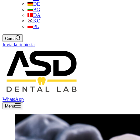
DE
BG
DA
KO
PL
Cerca
Invia la richiesta
WhatsApp
Menu