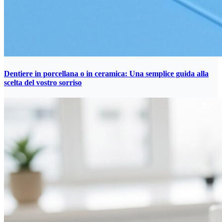
Dentiere in porcellana o in ceramica: Una semplice guida alla
scelta del vostro sorriso