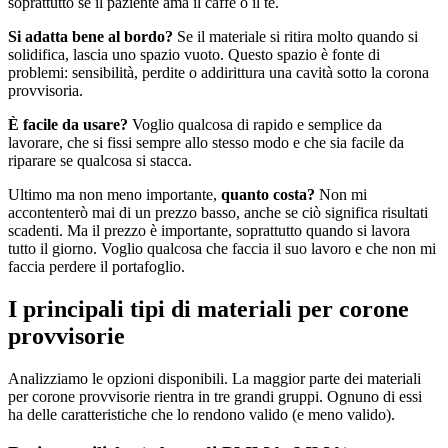
soprattutto se il paziente ama il caffè o il tè.
Si adatta bene al bordo?
Se il materiale si ritira molto quando si
solidifica, lascia uno spazio vuoto. Questo spazio è fonte di
problemi: sensibilità, perdite o addirittura una cavità sotto la corona
provvisoria.
È facile da usare?
Voglio qualcosa di rapido e semplice da
lavorare, che si fissi sempre allo stesso modo e che sia facile da
riparare se qualcosa si stacca.
Ultimo ma non meno importante,
quanto costa?
Non mi
accontenterò mai di un prezzo basso, anche se ciò significa risultati
scadenti. Ma il prezzo è importante, soprattutto quando si lavora
tutto il giorno. Voglio qualcosa che faccia il suo lavoro e che non mi
faccia perdere il portafoglio.
I principali tipi di materiali per corone
provvisorie
Analizziamo le opzioni disponibili. La maggior parte dei materiali
per corone provvisorie rientra in tre grandi gruppi. Ognuno di essi
ha delle caratteristiche che lo rendono valido (e meno valido).