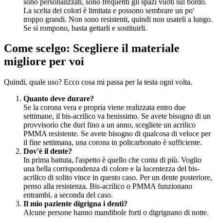
sono personalizzati, sono frequenti gli spazi vuoti sul bordo.
La scelta dei colori è limitata e possono sembrare un po'
troppo grandi. Non sono resistenti, quindi non usateli a lungo.
Se si rompono, basta gettarli e sostituirli.
Come scelgo: Scegliere il materiale
migliore per voi
Quindi, quale uso? Ecco cosa mi passa per la testa ogni volta.
Quanto deve durare?
Se la corona vera e propria viene realizzata entro due
settimane, il bis-acrilico va benissimo. Se avete bisogno di un
provvisorio che duri fino a un anno, scegliete un acrilico
PMMA resistente. Se avete bisogno di qualcosa di veloce per
il fine settimana, una corona in policarbonato è sufficiente.
Dov'è il dente?
In prima battuta, l'aspetto è quello che conta di più. Voglio
una bella corrispondenza di colore e la lucentezza del bis-
acrilico di solito vince in questo caso. Per un dente posteriore,
penso alla resistenza. Bis-acrilico o PMMA funzionano
entrambi, a seconda del caso.
Il mio paziente digrigna i denti?
Alcune persone hanno mandibole forti o digrignano di notte.