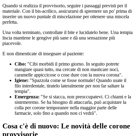
Quando si realizza il provvisorio, seguire i passaggi previsti per il
materiale. Con il bis-acrilico, assicurarsi di spremere un po' prima di
inserire un nuovo puntale di miscelazione per ottenere una miscela
perfetta.
Una volta terminato, controllate il bite e lucidatelo bene. Una tempia
liscia mantiene le gengive più sane e dà una sensazione più
piacevole.
E non dimenticate di insegnare al paziente:
Cibo:
"Cibi morbidi il primo giorno. In seguito potrete
mangiare quasi tutto, ma cercate di non masticare noci,
caramelle appiccicose o cose dure con la nuova corona".
Igiene:
"Spazzola come se fosse normale! Quando usate il
filo interdentale, tiratelo lateralmente per non far saltare la
tempia".
Emergenza:
"Se si stacca, non preoccupatevi. Ci chiami e la
sistemeremo. Se ha bisogno di attaccarla, può acquistare la
colla per corone temporanee nella maggior parte delle
farmacie, solo fino a quando non ci vedrà".
Cosa c'è di nuovo: Le novità delle corone
provvisorie