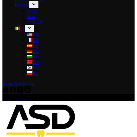
Risorse
Circa
Blog
Contatto
IT
EN
FR
ES
DE
BG
DA
KO
PL
Invia la richiesta