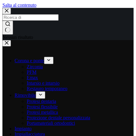
Salta al contenuto
Nessun risultato
Corona e ponte
Zirconia
PFM
Emax
Intarsio e intarsio
Restauro temporaneo
Rimovibile
Protesi dentaria
Protesi flessibile
Protesi metallica
Protezione dentale personalizzata
Portamateriali ortodontici
Impianto
Impiallacciatura