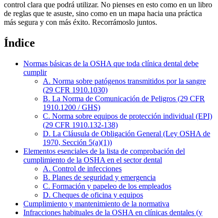
control clara que podrá utilizar. No pienses en esto como en un libro
de reglas que te asuste, sino como en un mapa hacia una práctica
más segura y con más éxito. Recorrámoslo juntos.
Índice
Normas básicas de la OSHA que toda clínica dental debe
cumplir
A. Norma sobre patógenos transmitidos por la sangre
(29 CFR 1910.1030)
B. La Norma de Comunicación de Peligros (29 CFR
1910.1200 / GHS)
C. Norma sobre equipos de protección individual (EPI)
(29 CFR 1910.132-138)
D. La Cláusula de Obligación General (Ley OSHA de
1970, Sección 5(a)(1))
Elementos esenciales de la lista de comprobación del
cumplimiento de la OSHA en el sector dental
A. Control de infecciones
B. Planes de seguridad y emergencia
C. Formación y papeleo de los empleados
D. Cheques de oficina y equipos
Cumplimiento y mantenimiento de la normativa
Infracciones habituales de la OSHA en clínicas dentales (y