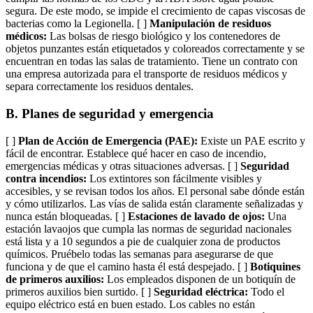
segura. De este modo, se impide el crecimiento de capas viscosas de
bacterias como la Legionella. [ ]
Manipulación de residuos
médicos:
Las bolsas de riesgo biológico y los contenedores de
objetos punzantes están etiquetados y coloreados correctamente y se
encuentran en todas las salas de tratamiento. Tiene un contrato con
una empresa autorizada para el transporte de residuos médicos y
separa correctamente los residuos dentales.
B. Planes de seguridad y emergencia
[ ]
Plan de Acción de Emergencia (PAE):
Existe un PAE escrito y
fácil de encontrar. Establece qué hacer en caso de incendio,
emergencias médicas y otras situaciones adversas. [ ]
Seguridad
contra incendios:
Los extintores son fácilmente visibles y
accesibles, y se revisan todos los años. El personal sabe dónde están
y cómo utilizarlos. Las vías de salida están claramente señalizadas y
nunca están bloqueadas. [ ]
Estaciones de lavado de ojos:
Una
estación lavaojos que cumpla las normas de seguridad nacionales
está lista y a 10 segundos a pie de cualquier zona de productos
químicos. Pruébelo todas las semanas para asegurarse de que
funciona y de que el camino hasta él está despejado. [ ]
Botiquines
de primeros auxilios:
Los empleados disponen de un botiquín de
primeros auxilios bien surtido. [ ]
Seguridad eléctrica:
Todo el
equipo eléctrico está en buen estado. Los cables no están