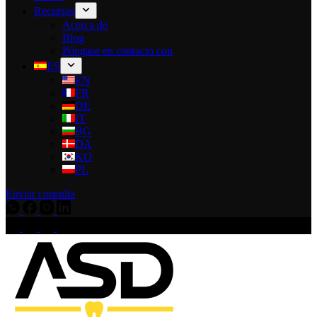
Recursos
Acerca de
Blog
Póngase en contacto con
ES
EN
FR
DE
IT
BG
DA
KO
PL
Enviar consulta