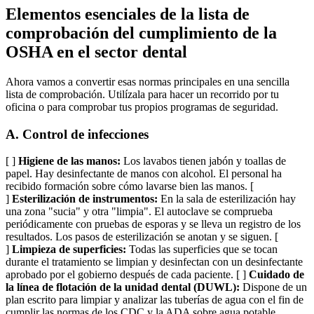
Elementos esenciales de la lista de
comprobación del cumplimiento de la
OSHA en el sector dental
Ahora vamos a convertir esas normas principales en una sencilla
lista de comprobación. Utilízala para hacer un recorrido por tu
oficina o para comprobar tus propios programas de seguridad.
A. Control de infecciones
[ ]
Higiene de las manos:
Los lavabos tienen jabón y toallas de
papel. Hay desinfectante de manos con alcohol. El personal ha
recibido formación sobre cómo lavarse bien las manos. [
]
Esterilización de instrumentos:
En la sala de esterilización hay
una zona "sucia" y otra "limpia". El autoclave se comprueba
periódicamente con pruebas de esporas y se lleva un registro de los
resultados. Los pasos de esterilización se anotan y se siguen. [
]
Limpieza de superficies:
Todas las superficies que se tocan
durante el tratamiento se limpian y desinfectan con un desinfectante
aprobado por el gobierno después de cada paciente. [ ]
Cuidado de
la línea de flotación de la unidad dental (DUWL):
Dispone de un
plan escrito para limpiar y analizar las tuberías de agua con el fin de
cumplir las normas de los CDC y la ADA sobre agua potable