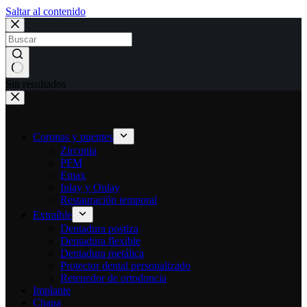
Saltar al contenido
Sin resultados
Coronas y puentes
Zirconia
PFM
Emax
Inlay y Onlay
Restauración temporal
Extraíble
Dentadura postiza
Dentadura flexible
Dentadura metálica
Protector dental personalizado
Retenedor de ortodoncia
Implante
Chapa