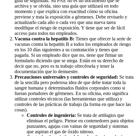
guía de seguridad. Su PAE no es un documento que se
archiva y se olvida, sino una guía que utilizará en todo
momento y que explica con exactitud cómo su oficina
previene y trata la exposición a gérmenes. Debe revisarlo y
actualizarlo cada año o cada vez que una nueva tarea
modifique el riesgo de exposición. Y tiene que ser de fácil
acceso para todos tus empleados.
Vacuna contra la hepatitis B:
Tienes que ofrecer la serie de
vacunas contra la hepatitis B a todos los empleados de riesgo
en los 10 días siguientes a su contratación y tienes que
pagarla. Si un empleado dice que no, tiene que firmar un
formulario diciendo que se niega. Están en su derecho de
decir que no, pero es tu trabajo ofrecérsela y tener la
documentación que lo demuestre.
Precauciones universales y controles de seguridad:
Se trata
de la sencilla pero poderosa idea de que debe tratar toda la
sangre humana y determinados fluidos corporales como si
fueran portadores de gérmenes. En su oficina, esto significa
utilizar controles técnicos (las herramientas que utiliza) y
controles de las prácticas de trabajo (la forma en que hace las
cosas).
Controles de ingeniería:
Se trata de artilugios que
eliminan el peligro. Piense en contenedores para objetos
punzantes, agujas con vainas de seguridad y sistemas
que aspiran el gas de óxido nitroso.