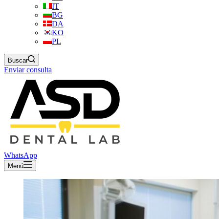
IT
BG
DA
KO
PL
Buscar
Enviar consulta
WhatsApp
Menú