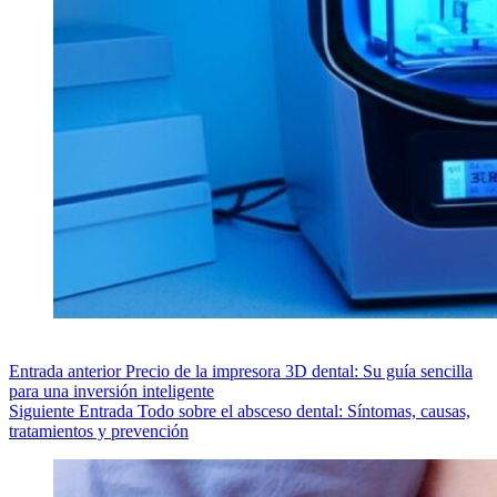
Entrada
anterior
Precio de la impresora 3D dental: Su guía sencilla
para una inversión inteligente
Siguiente
Entrada
Todo sobre el absceso dental: Síntomas, causas,
tratamientos y prevención