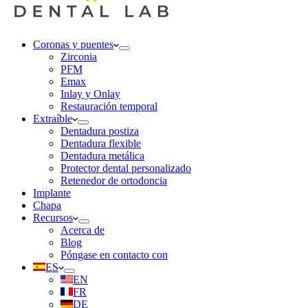
Coronas y puentes
Zirconia
PFM
Emax
Inlay y Onlay
Restauración temporal
Extraíble
Dentadura postiza
Dentadura flexible
Dentadura metálica
Protector dental personalizado
Retenedor de ortodoncia
Implante
Chapa
Recursos
Acerca de
Blog
Póngase en contacto con
ES
EN
FR
DE