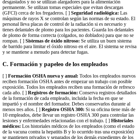
desgastados y no se utilizan alargadores para la alimentación
permanente. Se utilizan tomas especiales que evitan descargas
(GFCI) cerca de los fregaderos. [ ]
Seguridad radiológica:
Las
máquinas de rayos X se controlan según las normas de su estado. El
personal lleva placas de control de la radiación si es necesario y
tienes delantales de plomo para los pacientes. Guarda los delantales
de plomo de forma correcta (colgados, no doblados) para que no se
rompan. [ ]
Sistemas de óxido nitroso:
Se utiliza un buen sistema
de barrido para limitar el óxido nitroso en el aire. El sistema se revisa
y se mantiene a menudo para detectar fugas.
C. Formación y papeleo de los empleados
[ ]
Formación OSHA nueva y anual:
Todos los empleados nuevos
reciben formación OSHA antes de empezar un trabajo con posible
exposición. Todos los empleados reciben una formación de refresco
cada año. [ ]
Registros de formación:
Conserva registros detallados
de la formación de cada empleado, incluida la fecha en que se
impartió y el nombre del formador. Debes conservarlos durante al
menos tres años. [ ]
Registro OSHA 300:
Si su oficina tiene más de
10 empleados, debe llevar un registro OSHA 300 para controlar las
lesiones y enfermedades relacionadas con el trabajo. [ ]
Historiales
médicos:
Los historiales médicos de los empleados (como el estado
de la vacuna contra la hepatitis B y lo ocurrido tras una exposición)
se mantienen privados y separados de los demás expedientes de los