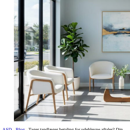
ASD
-
Blog
-
Tager tandlæger betaling for udeblevne aftaler? Din