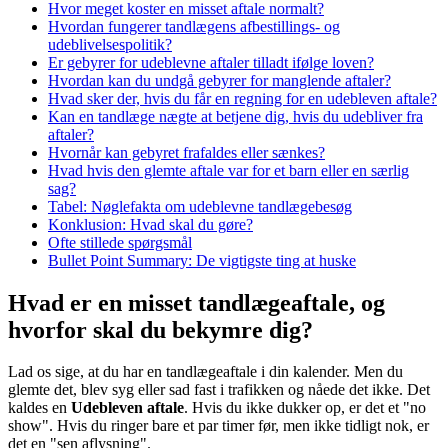
Hvor meget koster en misset aftale normalt?
Hvordan fungerer tandlægens afbestillings- og
udeblivelsespolitik?
Er gebyrer for udeblevne aftaler tilladt ifølge loven?
Hvordan kan du undgå gebyrer for manglende aftaler?
Hvad sker der, hvis du får en regning for en udebleven aftale?
Kan en tandlæge nægte at betjene dig, hvis du udebliver fra
aftaler?
Hvornår kan gebyret frafaldes eller sænkes?
Hvad hvis den glemte aftale var for et barn eller en særlig
sag?
Tabel: Nøglefakta om udeblevne tandlægebesøg
Konklusion: Hvad skal du gøre?
Ofte stillede spørgsmål
Bullet Point Summary: De vigtigste ting at huske
Hvad er en misset tandlægeaftale, og
hvorfor skal du bekymre dig?
Lad os sige, at du har en tandlægeaftale i din kalender. Men du
glemte det, blev syg eller sad fast i trafikken og nåede det ikke. Det
kaldes en
Udebleven aftale
. Hvis du ikke dukker op, er det et "no
show". Hvis du ringer bare et par timer før, men ikke tidligt nok, er
det en "sen aflysning".