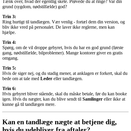
Tænk over, hvad der egentlig skete. Prøvede du at ringe? Var din
grund (sygdom, nødstilfælde) god?
Trin 3:
Ring hurtigt til tandlægen. Vær venlig - fortæl dem din version, og
bliv ikke vred på personalet. De laver ikke reglerne, men kan
hjælpe.
Trin 4:
Spørg, om de vil droppe gebyret, hvis du har en god grund (første
gang, nødstilfælde, bilproblemer). Mange kontorer giver en gratis
omgang.
Trin 5:
Hvis de siger nej, og du stadig mener, at anklagen er forkert, skal du
bede om at tale med
Leder
eller tandlægen.
Trin 6:
Hvis gebyret bliver stående, skal du måske betale, før du kan booke
igen. Hvis du nægter, kan du blive sendt til
Samlinger
eller ikke at
kunne gå til tandlægen mere.
Kan en tandlæge nægte at betjene dig,
hvis du udebliver fra aftaler?