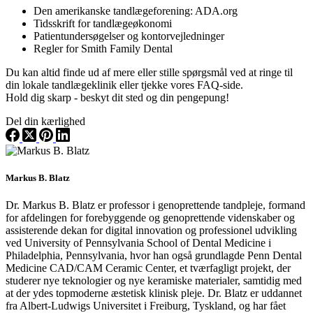
Den amerikanske tandlægeforening: ADA.org
Tidsskrift for tandlægeøkonomi
Patientundersøgelser og kontorvejledninger
Regler for Smith Family Dental
Du kan altid finde ud af mere eller stille spørgsmål ved at ringe til
din lokale tandlægeklinik eller tjekke vores FAQ-side.
Hold dig skarp - beskyt dit sted og din pengepung!
Del din kærlighed
Markus B. Blatz
Dr. Markus B. Blatz er professor i genoprettende tandpleje, formand
for afdelingen for forebyggende og genoprettende videnskaber og
assisterende dekan for digital innovation og professionel udvikling
ved University of Pennsylvania School of Dental Medicine i
Philadelphia, Pennsylvania, hvor han også grundlagde Penn Dental
Medicine CAD/CAM Ceramic Center, et tværfagligt projekt, der
studerer nye teknologier og nye keramiske materialer, samtidig med
at der ydes topmoderne æstetisk klinisk pleje. Dr. Blatz er uddannet
fra Albert-Ludwigs Universitet i Freiburg, Tyskland, og har fået