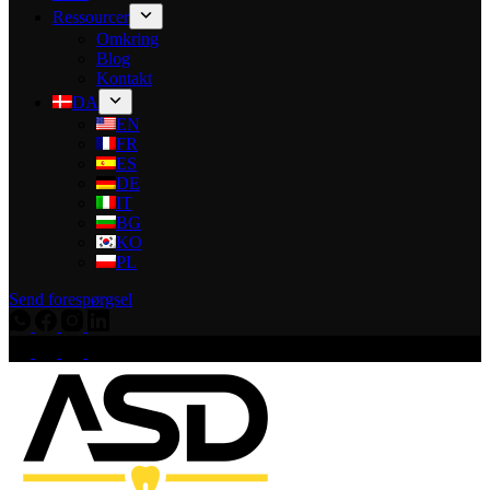
Ressourcer
Omkring
Blog
Kontakt
DA
EN
FR
ES
DE
IT
BG
KO
PL
Send forespørgsel