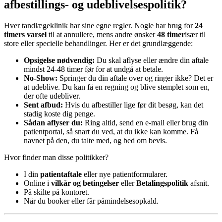
afbestillings- og udeblivelsespolitik?
Hver tandlægeklinik har sine egne regler. Nogle har brug for
24
timers varsel
til at annullere, mens andre ønsker
48 timer
især til
store eller specielle behandlinger. Her er det grundlæggende:
Opsigelse nødvendig:
Du skal aflyse eller ændre din aftale
mindst 24-48 timer før for at undgå at betale.
No-Show:
Springer du din aftale over og ringer ikke? Det er
at udeblive. Du kan få en regning og blive stemplet som en,
der ofte udebliver.
Sent afbud:
Hvis du afbestiller lige før dit besøg, kan det
stadig koste dig penge.
Sådan aflyser du:
Ring altid, send en e-mail eller brug din
patientportal, så snart du ved, at du ikke kan komme. Få
navnet på den, du talte med, og bed om bevis.
Hvor finder man disse politikker?
I din
patientaftale
eller nye patientformularer.
Online i
vilkår og betingelser
eller
Betalingspolitik
afsnit.
På skilte på kontoret.
Når du booker eller får påmindelsesopkald.