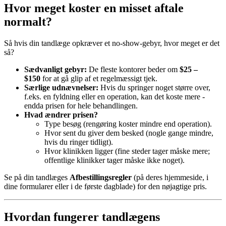
Hvor meget koster en misset aftale
normalt?
Så hvis din tandlæge opkræver et no-show-gebyr, hvor meget er det
så?
Sædvanligt gebyr:
De fleste kontorer beder om
$25 –
$150
for at gå glip af et regelmæssigt tjek.
Særlige udnævnelser:
Hvis du springer noget større over,
f.eks. en fyldning eller en operation, kan det koste mere -
endda prisen for hele behandlingen.
Hvad ændrer prisen?
Type besøg (rengøring koster mindre end operation).
Hvor sent du giver dem besked (nogle gange mindre,
hvis du ringer tidligt).
Hvor klinikken ligger (fine steder tager måske mere;
offentlige klinikker tager måske ikke noget).
Se på din tandlæges
Afbestillingsregler
(på deres hjemmeside, i
dine formularer eller i de første dagblade) for den nøjagtige pris.
Hvordan fungerer tandlægens