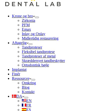
Krone og bro
Zirkonia
PFM
Emax
Inlay og Onlay
Midlertidig restaurering
Aftagelig
Tandproteser
Fleksibel tandprotese
Tandproteser af metal
Skræddersyet tandbeskytter
Ortodontisk bøjle
Implantat
Finér
Ressourcer
Omkring
Blog
Kontakt
DA
EN
FR
ES