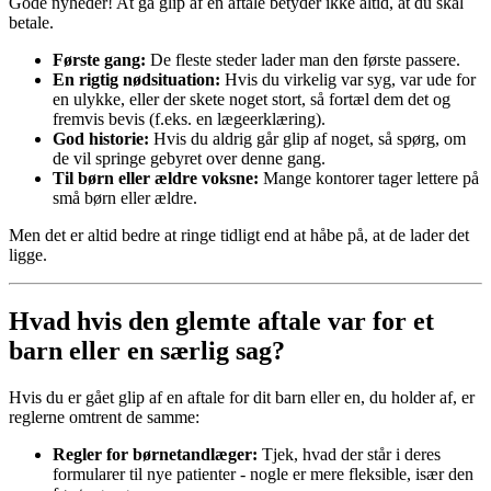
Gode nyheder! At gå glip af en aftale betyder ikke altid, at du skal
betale.
Første gang:
De fleste steder lader man den første passere.
En rigtig nødsituation:
Hvis du virkelig var syg, var ude for
en ulykke, eller der skete noget stort, så fortæl dem det og
fremvis bevis (f.eks. en lægeerklæring).
God historie:
Hvis du aldrig går glip af noget, så spørg, om
de vil springe gebyret over denne gang.
Til børn eller ældre voksne:
Mange kontorer tager lettere på
små børn eller ældre.
Men det er altid bedre at ringe tidligt end at håbe på, at de lader det
ligge.
Hvad hvis den glemte aftale var for et
barn eller en særlig sag?
Hvis du er gået glip af en aftale for dit barn eller en, du holder af, er
reglerne omtrent de samme:
Regler for børnetandlæger:
Tjek, hvad der står i deres
formularer til nye patienter - nogle er mere fleksible, især den