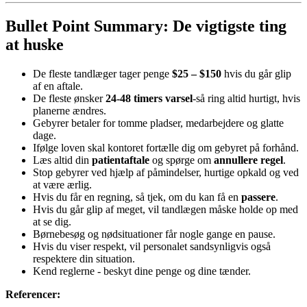
Bullet Point Summary: De vigtigste ting
at huske
De fleste tandlæger tager penge
$25 – $150
hvis du går glip
af en aftale.
De fleste ønsker
24-48 timers varsel
-så ring altid hurtigt, hvis
planerne ændres.
Gebyrer betaler for tomme pladser, medarbejdere og glatte
dage.
Ifølge loven skal kontoret fortælle dig om gebyret på forhånd.
Læs altid din
patientaftale
og spørge om
annullere regel
.
Stop gebyrer ved hjælp af påmindelser, hurtige opkald og ved
at være ærlig.
Hvis du får en regning, så tjek, om du kan få en
passere
.
Hvis du går glip af meget, vil tandlægen måske holde op med
at se dig.
Børnebesøg og nødsituationer får nogle gange en pause.
Hvis du viser respekt, vil personalet sandsynligvis også
respektere din situation.
Kend reglerne - beskyt dine penge og dine tænder.
Referencer: