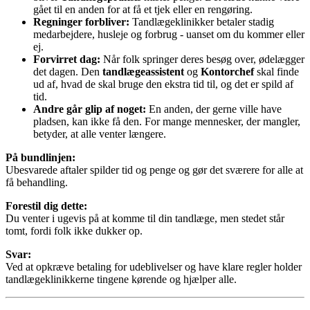
gået til en anden for at få et tjek eller en rengøring.
Regninger forbliver:
Tandlægeklinikker betaler stadig
medarbejdere, husleje og forbrug - uanset om du kommer eller
ej.
Forvirret dag:
Når folk springer deres besøg over, ødelægger
det dagen. Den
tandlægeassistent
og
Kontorchef
skal finde
ud af, hvad de skal bruge den ekstra tid til, og det er spild af
tid.
Andre går glip af noget:
En anden, der gerne ville have
pladsen, kan ikke få den. For mange mennesker, der mangler,
betyder, at alle venter længere.
På bundlinjen:
Ubesvarede aftaler spilder tid og penge og gør det sværere for alle at
få behandling.
Forestil dig dette:
Du venter i ugevis på at komme til din tandlæge, men stedet står
tomt, fordi folk ikke dukker op.
Svar:
Ved at opkræve betaling for udeblivelser og have klare regler holder
tandlægeklinikkerne tingene kørende og hjælper alle.