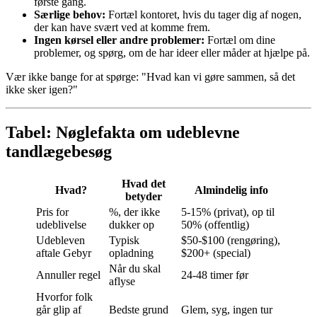
første gang.
Særlige behov:
Fortæl kontoret, hvis du tager dig af nogen,
der kan have svært ved at komme frem.
Ingen kørsel eller andre problemer:
Fortæl om dine
problemer, og spørg, om de har ideer eller måder at hjælpe på.
Vær ikke bange for at spørge: "Hvad kan vi gøre sammen, så det
ikke sker igen?"
Tabel: Nøglefakta om udeblevne
tandlægebesøg
Hvad det
Hvad?
Almindelig info
betyder
Pris for
%, der ikke
5-15% (privat), op til
udeblivelse
dukker op
50% (offentlig)
Udebleven
Typisk
$50-$100 (rengøring),
aftale Gebyr
opladning
$200+ (special)
Når du skal
Annuller regel
24-48 timer før
aflyse
Hvorfor folk
går glip af
Bedste grund
Glem, syg, ingen tur