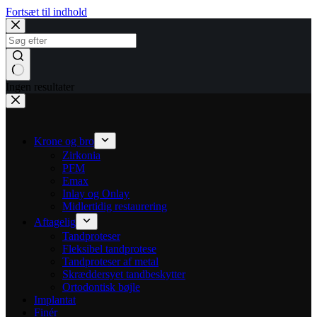
Fortsæt til indhold
Ingen resultater
Krone og bro
Zirkonia
PFM
Emax
Inlay og Onlay
Midlertidig restaurering
Aftagelig
Tandproteser
Fleksibel tandprotese
Tandproteser af metal
Skræddersyet tandbeskytter
Ortodontisk bøjle
Implantat
Finér