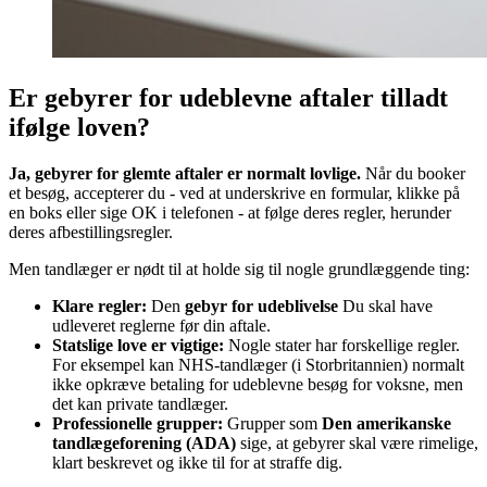
Er gebyrer for udeblevne aftaler tilladt
ifølge loven?
Ja, gebyrer for glemte aftaler er normalt lovlige.
Når du booker
et besøg, accepterer du - ved at underskrive en formular, klikke på
en boks eller sige OK i telefonen - at følge deres regler, herunder
deres afbestillingsregler.
Men tandlæger er nødt til at holde sig til nogle grundlæggende ting:
Klare regler:
Den
gebyr for udeblivelse
Du skal have
udleveret reglerne før din aftale.
Statslige love er vigtige:
Nogle stater har forskellige regler.
For eksempel kan NHS-tandlæger (i Storbritannien) normalt
ikke opkræve betaling for udeblevne besøg for voksne, men
det kan private tandlæger.
Professionelle grupper:
Grupper som
Den amerikanske
tandlægeforening (ADA)
sige, at gebyrer skal være rimelige,
klart beskrevet og ikke til for at straffe dig.