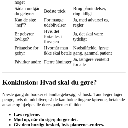
noget
Sådan undgår
Brug påmindelser,
Bedste trick
du gebyrer
ring tidligt
Kan de sige
For mange
Ja, med advarsel og
"nej"?
udeblivelser
regler
Hvis det
Er gebyrer
Ja, det skal være
fortælles i
lovlige?
tydeligt
forvejen
Fritagelse for
Hvornår man
Nødstilfælde, første
gebyr
ikke skal betale
gang, gammel patient
Ja, længere ventetid
Påvirker andre
Færre åbninger
for alle
Konklusion: Hvad skal du gøre?
Næste gang du booker et tandlægebesøg, så husk: Tandlæger tager
penge, hvis du udebliver, så de kan holde tingene kørende, betale de
ansatte og hjælpe alle deres patienter til tiden.
Læs reglerne.
Mød op, når du siger, du gør det.
Giv dem hurtigt besked, hvis planerne ændres.