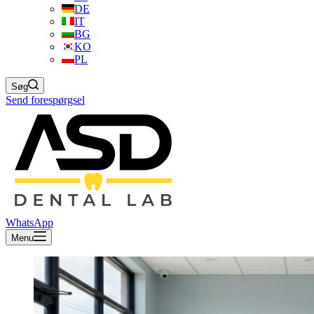
DE
IT
BG
KO
PL
Søg
Send forespørgsel
WhatsApp
Menu