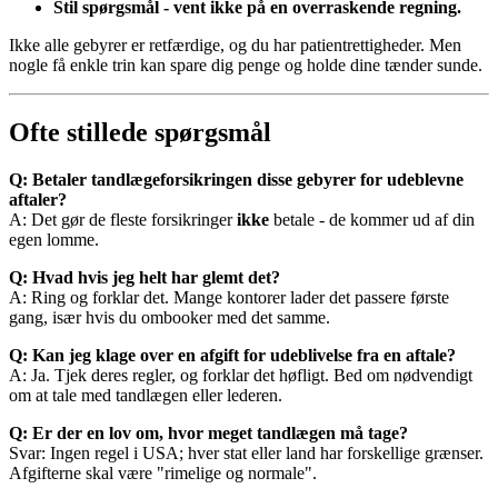
Stil spørgsmål - vent ikke på en overraskende regning.
Ikke alle gebyrer er retfærdige, og du har patientrettigheder. Men
nogle få enkle trin kan spare dig penge og holde dine tænder sunde.
Ofte stillede spørgsmål
Q: Betaler tandlægeforsikringen disse gebyrer for udeblevne
aftaler?
A: Det gør de fleste forsikringer
ikke
betale - de kommer ud af din
egen lomme.
Q: Hvad hvis jeg helt har glemt det?
A: Ring og forklar det. Mange kontorer lader det passere første
gang, især hvis du ombooker med det samme.
Q: Kan jeg klage over en afgift for udeblivelse fra en aftale?
A: Ja. Tjek deres regler, og forklar det høfligt. Bed om nødvendigt
om at tale med tandlægen eller lederen.
Q: Er der en lov om, hvor meget tandlægen må tage?
Svar: Ingen regel i USA; hver stat eller land har forskellige grænser.
Afgifterne skal være "rimelige og normale".