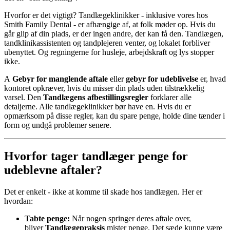
Hvorfor er det vigtigt? Tandlægeklinikker - inklusive vores hos
Smith Family Dental - er afhængige af, at folk møder op. Hvis du
går glip af din plads, er der ingen andre, der kan få den. Tandlægen,
tandklinikassistenten og tandplejeren venter, og lokalet forbliver
ubenyttet. Og regningerne for husleje, arbejdskraft og lys stopper
ikke.
A
Gebyr for manglende aftale
eller
gebyr for udeblivelse
er, hvad
kontoret opkræver, hvis du misser din plads uden tilstrækkelig
varsel. Den
Tandlægens afbestillingsregler
forklarer alle
detaljerne. Alle tandlægeklinikker bør have en. Hvis du er
opmærksom på disse regler, kan du spare penge, holde dine tænder i
form og undgå problemer senere.
Hvorfor tager tandlæger penge for
udeblevne aftaler?
Det er enkelt - ikke at komme til skade hos tandlægen. Her er
hvordan:
Tabte penge:
Når nogen springer deres aftale over,
bliver
Tandlægepraksis
mister penge. Det sæde kunne være