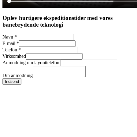
Oplev hurtigere ekspeditionstider med vores
banebrydende teknologi
Navn
*
E-mail
*
Telefon
*
Virksomhed
Anmodning om layouttelefon
Din anmodning
Indsend