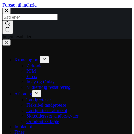
Fortsæt til indhold
Ingen resultater
Krone og bro
Zirkonia
PFM
Emax
Inlay og Onlay
Midlertidig restaurering
Aftagelig
Tandproteser
Fleksibel tandprotese
Tandproteser af metal
Skræddersyet tandbeskytter
Ortodontisk bøjle
Implantat
Finér