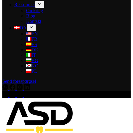
Ressourcer
Omkring
Blog
Kontakt
DA
EN
FR
ES
DE
IT
BG
KO
PL
Send forespørgsel