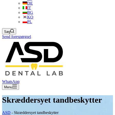
DE
IT
BG
KO
PL
Søg
Send forespørgsel
WhatsApp
Menu
Skræddersyet tandbeskytter
ASD
-
Skræddersyet tandbeskytter