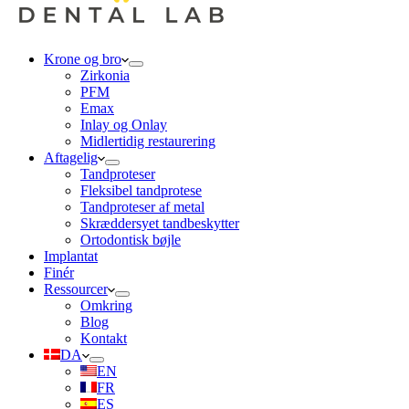
Krone og bro
Zirkonia
PFM
Emax
Inlay og Onlay
Midlertidig restaurering
Aftagelig
Tandproteser
Fleksibel tandprotese
Tandproteser af metal
Skræddersyet tandbeskytter
Ortodontisk bøjle
Implantat
Finér
Ressourcer
Omkring
Blog
Kontakt
DA
EN
FR
ES