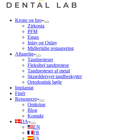
Krone og bro
Zirkonia
PFM
Emax
Inlay og Onlay
Midlertidig restaurering
Aftagelig
Tandproteser
Fleksibel tandprotese
Tandproteser af metal
Skræddersyet tandbeskytter
Ortodontisk bøjle
Implantat
Finér
Ressourcer
Omkring
Blog
Kontakt
DA
EN
FR
ES