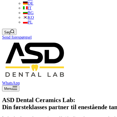
DE
IT
BG
KO
PL
Søg
Send forespørgsel
WhatsApp
Menu
ASD Dental Ceramics Lab:
Din førsteklasses partner til enestående t