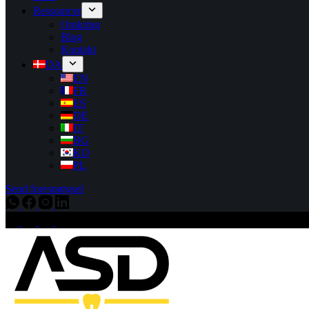
Ressourcer
Omkring
Blog
Kontakt
DA
EN
FR
ES
DE
IT
BG
KO
PL
Send forespørgsel