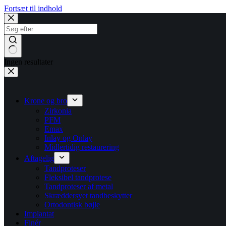
Fortsæt til indhold
Ingen resultater
Krone og bro
Zirkonia
PFM
Emax
Inlay og Onlay
Midlertidig restaurering
Aftagelig
Tandproteser
Fleksibel tandprotese
Tandproteser af metal
Skræddersyet tandbeskytter
Ortodontisk bøjle
Implantat
Finér