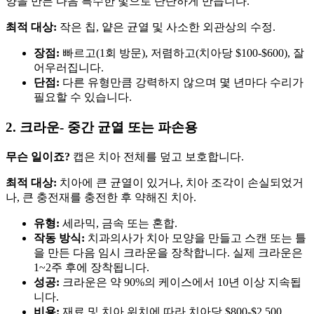
양을 만든 다음 특수한 빛으로 단단하게 만듭니다.
최적 대상:
작은 칩, 얕은 균열 및 사소한 외관상의 수정.
장점:
빠르고(1회 방문), 저렴하고(치아당 $100-$600), 잘
어우러집니다.
단점:
다른 유형만큼 강력하지 않으며 몇 년마다 수리가
필요할 수 있습니다.
2. 크라운- 중간 균열 또는 파손용
무슨 일이죠?
캡은 치아 전체를 덮고 보호합니다.
최적 대상:
치아에 큰 균열이 있거나, 치아 조각이 손실되었거
나, 큰 충전재를 충전한 후 약해진 치아.
유형:
세라믹, 금속 또는 혼합.
작동 방식:
치과의사가 치아 모양을 만들고 스캔 또는 틀
을 만든 다음 임시 크라운을 장착합니다. 실제 크라운은
1~2주 후에 장착됩니다.
성공:
크라운은 약 90%의 케이스에서 10년 이상 지속됩
니다.
비용:
재료 및 치아 위치에 따라 치아당 $800-$2,500.