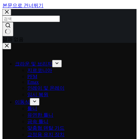
본문으로 건너뛰기
결과 없음
크라운 및 브리지
지르코니아
PFM
Emax
인레이 및 온레이
임시 복원
이동식
틀니
유연한 틀니
금속 틀니
맞춤형 덴탈 가드
교정용 유지 장치