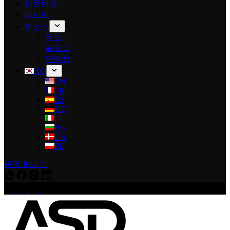
임플란트
베니어
리소스
정보
블로그
연락처
KO
EN
FR
ES
DE
IT
BG
DA
PL
문의 보내기