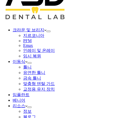
크라운 및 브리지
지르코니아
PFM
Emax
인레이 및 온레이
임시 복원
이동식
틀니
유연한 틀니
금속 틀니
맞춤형 덴탈 가드
교정용 유지 장치
임플란트
베니어
리소스
정보
블로그