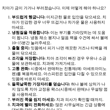
치아가 금이 가거나 부러졌습니다. 이제 어떻게 해야 하나요?
부드럽게 헹굽니다:
미지근한 물로 입안을 닦으세요. 치
아가 민감한 경우 너무 뜨겁거나 차가운 물은 사용하지
마세요.
냉찜질을 적용합니다:
이는 부기를 가라앉히는 데 도움
이 됩니다. 냉동 채소 봉지나 얼음 팩을 수건에 싸서 볼에
10~15분간 눌러주세요.
출혈 중지:
잇몸에서 피가 나면 깨끗한 거즈나 티백을 깨
물어 닦으세요.
조각을 저장합니다:
치아 조각이 빠진 경우 우유나 소금
물에 보관하세요. 치과에 가져가세요.
고통 완화:
시중에서 판매하는 진통제(예: 아세트아미노
펜)를 복용하세요. 아스피린은 입안을 다칠 수 있으므로
잇몸에 바르지 마세요.
들쭉날쭉한 가장자리를 덮습니다:
혀나 볼에 상처가 나
지 않도록 치아 교정용 왁스(시중에서 판매)나 무설탕 껌
을 사용하세요.
부러진 쪽을 씹지 마세요:
치과 의사가 확인할 때까지.
치과에 빨리 전화하세요:
많은 사무실에는 긴급 상황에
대비한 당일 슬롯이 있습니다.