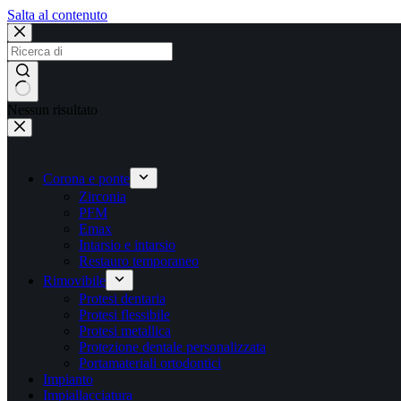
Salta al contenuto
Nessun risultato
Corona e ponte
Zirconia
PFM
Emax
Intarsio e intarsio
Restauro temporaneo
Rimovibile
Protesi dentaria
Protesi flessibile
Protesi metallica
Protezione dentale personalizzata
Portamateriali ortodontici
Impianto
Impiallacciatura