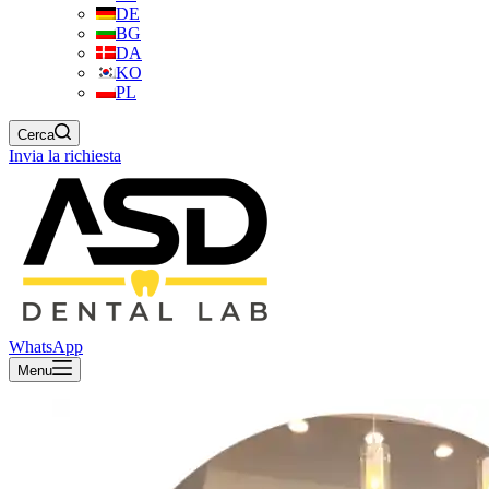
DE
BG
DA
KO
PL
Cerca
Invia la richiesta
WhatsApp
Menu