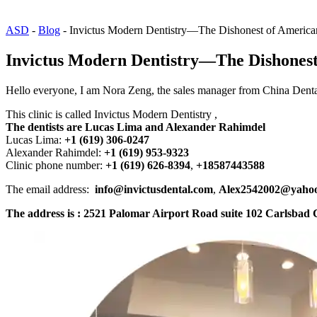
ASD
-
Blog
-
Invictus Modern Dentistry—The Dishonest of American
Invictus Modern Dentistry—The Dishonest 
Hello everyone, I am Nora Zeng, the sales manager from China Dental 
This clinic is called Invictus Modern Dentistry ,
The dentists are Lucas Lima and Alexander Rahimdel
Lucas Lima:
+1 (619) 306-0247
Alexander Rahimdel:
+1 (619) 953-9323
Clinic phone number:
+1 (619) 626-8394
,
+18587443588
The email address:
info@invictusdental.com
,
Alex2542002@yaho
The address is : 2521 Palomar Airport Road suite 102 Carlsbad