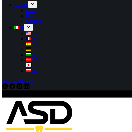
Risorse
Circa
Blog
Contatto
IT
EN
FR
ES
DE
BG
DA
KO
PL
Invia la richiesta