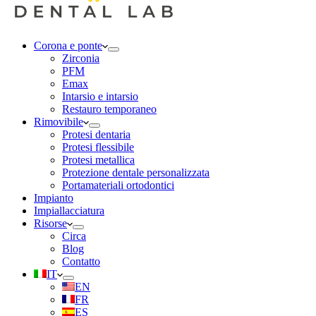
Corona e ponte
Zirconia
PFM
Emax
Intarsio e intarsio
Restauro temporaneo
Rimovibile
Protesi dentaria
Protesi flessibile
Protesi metallica
Protezione dentale personalizzata
Portamateriali ortodontici
Impianto
Impiallacciatura
Risorse
Circa
Blog
Contatto
IT
EN
FR
ES