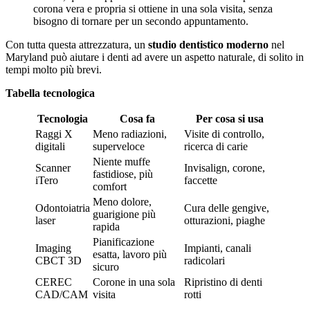
corona vera e propria si ottiene in una sola visita, senza
bisogno di tornare per un secondo appuntamento.
Con tutta questa attrezzatura, un
studio dentistico moderno
nel
Maryland può aiutare i denti ad avere un aspetto naturale, di solito in
tempi molto più brevi.
Tabella tecnologica
Tecnologia
Cosa fa
Per cosa si usa
Raggi X
Meno radiazioni,
Visite di controllo,
digitali
superveloce
ricerca di carie
Niente muffe
Scanner
Invisalign, corone,
fastidiose, più
iTero
faccette
comfort
Meno dolore,
Odontoiatria
Cura delle gengive,
guarigione più
laser
otturazioni, piaghe
rapida
Pianificazione
Imaging
Impianti, canali
esatta, lavoro più
CBCT 3D
radicolari
sicuro
CEREC
Corone in una sola
Ripristino di denti
CAD/CAM
visita
rotti