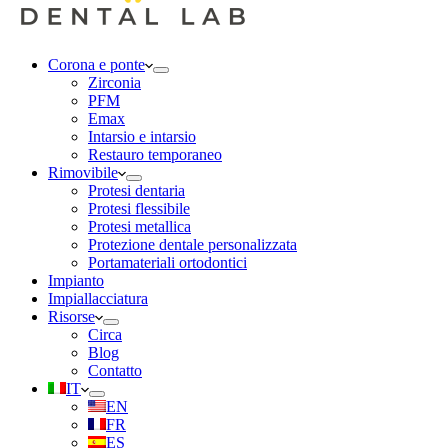
Corona e ponte
Zirconia
PFM
Emax
Intarsio e intarsio
Restauro temporaneo
Rimovibile
Protesi dentaria
Protesi flessibile
Protesi metallica
Protezione dentale personalizzata
Portamateriali ortodontici
Impianto
Impiallacciatura
Risorse
Circa
Blog
Contatto
IT
EN
FR
ES