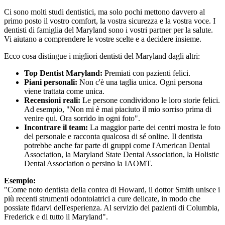
Ci sono molti studi dentistici, ma solo pochi mettono davvero al
primo posto il vostro comfort, la vostra sicurezza e la vostra voce. I
dentisti di famiglia del Maryland sono i vostri partner per la salute.
Vi aiutano a comprendere le vostre scelte e a decidere insieme.
Ecco cosa distingue i migliori dentisti del Maryland dagli altri:
Top Dentist Maryland:
Premiati con pazienti felici.
Piani personali:
Non c'è una taglia unica. Ogni persona
viene trattata come unica.
Recensioni reali:
Le persone condividono le loro storie felici.
Ad esempio, "Non mi è mai piaciuto il mio sorriso prima di
venire qui. Ora sorrido in ogni foto".
Incontrare il team:
La maggior parte dei centri mostra le foto
del personale e racconta qualcosa di sé online. Il dentista
potrebbe anche far parte di gruppi come l'American Dental
Association, la Maryland State Dental Association, la Holistic
Dental Association o persino la IAOMT.
Esempio:
"Come noto dentista della contea di Howard, il dottor Smith unisce i
più recenti strumenti odontoiatrici a cure delicate, in modo che
possiate fidarvi dell'esperienza. Al servizio dei pazienti di Columbia,
Frederick e di tutto il Maryland".