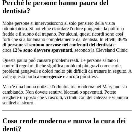
Perché le persone hanno paura del
dentista?
Molte persone si innervosiscono al solo pensiero della visita
odontoiatrica. Si potrebbe ricordare l'odore pungente, la poltrona
fredda e il suono del trapano. Per alcuni, questi ricordi sono così
forti che si allontanano completamente dal dentista. In effetti,
36%
di persone si sentono nervose nei confronti del dentista
e
circa
12% sono davvero spaventati
, secondo la Cleveland Clinic.
Questa paura può causare problemi reali. Le persone saltano i
controlli regolari, il che significa problemi più gravi come carie,
problemi gengivali e dolori molto più difficili da trattare in seguito. A
volte questo porta a
emergenze
e ancora più stress.
Ma c'è una buona notizia: l'odontoiatria moderna nel Maryland sta
cambiando. Non dovete sentirvi bloccati o spaventati. Potete
scegliere un posto che vi ascolti, vi tratti con delicatezza e vi aiuti a
sentirvi al sicuro.
Cosa rende moderna e nuova la cura dei
denti?