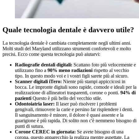
Quale tecnologia dentale è davvero utile?
La tecnologia dentale è cambiata completamente negli ultimi anni.
Molti studi del Maryland utilizzano strumenti confortevoli e molto
precisi. Ecco come questa tecnologia può aiutarvi:
Radiografie dentali digitali:
Scattano foto più velocemente e
utilizzano fino a
90% meno radiazioni
rispetto al vecchio
tipo. In questo modo voi e i vostri figli sarete più al sicuro.
Scanner digitali iTero:
Niente più stampi appiccicosi in
bocca. Le impronte digitali sono rapide, comode e ideali per la
realizzazione di allineatori trasparenti, corone o ponti.
94% di
pazienti
Questo è più bello del vecchio stile.
Odontoiatria laser:
Il laser può risolvere i problemi
gengivali, rimuovere la carie e persino far risplendere i denti.
Il sanguinamento è minore, il dolore è quasi assente e la
guarigione è più rapida. Di solito non c'è nemmeno bisogno di
punti di sutura.
Corone CEREC in giornata:
Se avete bisogno di una
corona, questo apparecchio la realizza mentre aspettate. La