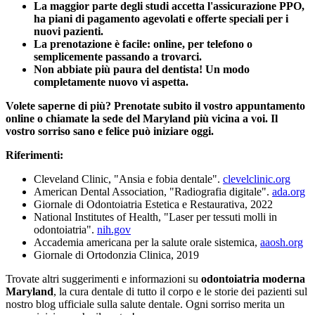
La maggior parte degli studi accetta l'assicurazione PPO,
ha piani di pagamento agevolati e offerte speciali per i
nuovi pazienti.
La prenotazione è facile: online, per telefono o
semplicemente passando a trovarci.
Non abbiate più paura del dentista! Un modo
completamente nuovo vi aspetta.
Volete saperne di più? Prenotate subito il vostro appuntamento
online o chiamate la sede del Maryland più vicina a voi. Il
vostro sorriso sano e felice può iniziare oggi.
Riferimenti:
Cleveland Clinic, "Ansia e fobia dentale".
clevelclinic.org
American Dental Association, "Radiografia digitale".
ada.org
Giornale di Odontoiatria Estetica e Restaurativa, 2022
National Institutes of Health, "Laser per tessuti molli in
odontoiatria".
nih.gov
Accademia americana per la salute orale sistemica,
aaosh.org
Giornale di Ortodonzia Clinica, 2019
Trovate altri suggerimenti e informazioni su
odontoiatria moderna
Maryland
, la cura dentale di tutto il corpo e le storie dei pazienti sul
nostro blog ufficiale sulla salute dentale. Ogni sorriso merita un