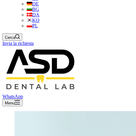
DE
BG
DA
KO
PL
Cerca
Invia la richiesta
WhatsApp
Menu