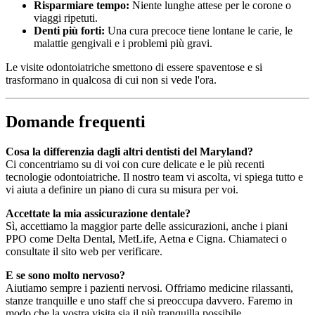
Risparmiare tempo:
Niente lunghe attese per le corone o
viaggi ripetuti.
Denti più forti:
Una cura precoce tiene lontane le carie, le
malattie gengivali e i problemi più gravi.
Le visite odontoiatriche smettono di essere spaventose e si
trasformano in qualcosa di cui non si vede l'ora.
Domande frequenti
Cosa la differenzia dagli altri dentisti del Maryland?
Ci concentriamo su di voi con cure delicate e le più recenti
tecnologie odontoiatriche. Il nostro team vi ascolta, vi spiega tutto e
vi aiuta a definire un piano di cura su misura per voi.
Accettate la mia assicurazione dentale?
Sì, accettiamo la maggior parte delle assicurazioni, anche i piani
PPO come Delta Dental, MetLife, Aetna e Cigna. Chiamateci o
consultate il sito web per verificare.
E se sono molto nervoso?
Aiutiamo sempre i pazienti nervosi. Offriamo medicine rilassanti,
stanze tranquille e uno staff che si preoccupa davvero. Faremo in
modo che la vostra visita sia il più tranquilla possibile.