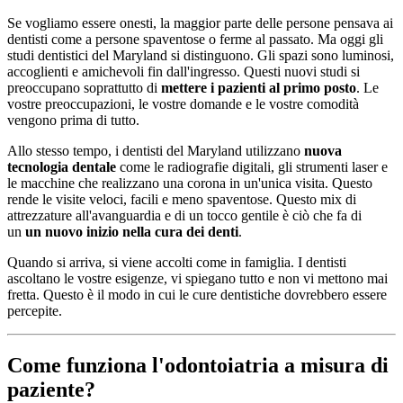
Se vogliamo essere onesti, la maggior parte delle persone pensava ai
dentisti come a persone spaventose o ferme al passato. Ma oggi gli
studi dentistici del Maryland si distinguono. Gli spazi sono luminosi,
accoglienti e amichevoli fin dall'ingresso. Questi nuovi studi si
preoccupano soprattutto di
mettere i pazienti al primo posto
. Le
vostre preoccupazioni, le vostre domande e le vostre comodità
vengono prima di tutto.
Allo stesso tempo, i dentisti del Maryland utilizzano
nuova
tecnologia dentale
come le radiografie digitali, gli strumenti laser e
le macchine che realizzano una corona in un'unica visita. Questo
rende le visite veloci, facili e meno spaventose. Questo mix di
attrezzature all'avanguardia e di un tocco gentile è ciò che fa di
un
un nuovo inizio nella cura dei denti
.
Quando si arriva, si viene accolti come in famiglia. I dentisti
ascoltano le vostre esigenze, vi spiegano tutto e non vi mettono mai
fretta. Questo è il modo in cui le cure dentistiche dovrebbero essere
percepite.
Come funziona l'odontoiatria a misura di
paziente?