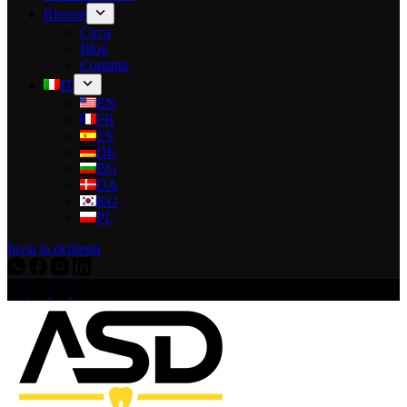
Risorse
Circa
Blog
Contatto
IT
EN
FR
ES
DE
BG
DA
KO
PL
Invia la richiesta