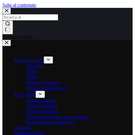
Salta al contenuto
Nessun risultato
Corona e ponte
Zirconia
PFM
Emax
Intarsio e intarsio
Restauro temporaneo
Rimovibile
Protesi dentaria
Protesi flessibile
Protesi metallica
Protezione dentale personalizzata
Portamateriali ortodontici
Impianto
Impiallacciatura