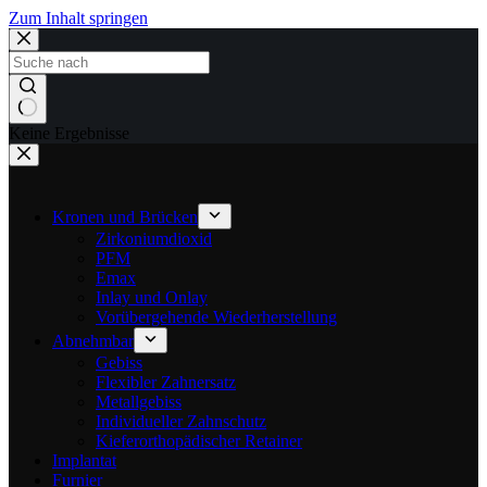
Zum Inhalt springen
Keine Ergebnisse
Kronen und Brücken
Zirkoniumdioxid
PFM
Emax
Inlay und Onlay
Vorübergehende Wiederherstellung
Abnehmbar
Gebiss
Flexibler Zahnersatz
Metallgebiss
Individueller Zahnschutz
Kieferorthopädischer Retainer
Implantat
Furnier