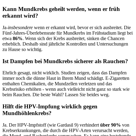
Kann Mundkrebs geheilt werden, wenn er früh
erkannt wird?
Ja-
insbesondere
wenn er erkannt wird, bevor er sich ausbreitet. Die
Fünf-Jahres-Überlebensrate für Mundkrebs im Frühstadium liegt bei
etwa
86%
. Wenn sich der Krebs ausbreitet, sinken die Chancen
erheblich. Deshalb sind jährliche Kontrollen und Untersuchungen
zu Hause so wichtig.
Ist Dampfen bei Mundkrebs sicherer als Rauchen?
Ehrlich gesagt, nicht wirklich. Studien zeigen, dass das Dampfen
immer noch die dünne Haut in Ihrem Mund schädigt. E-Zigaretten
enthalten Chemikalien, die Mundzellen verletzen und das
Krebsrisiko erhöhen - wenn auch vielleicht nicht ganz so stark wie
beim Rauchen. Die beste Wahl? Lassen Sie beides weg.
Hilft die HPV-Impfung wirklich gegen
Mundhöhlenkrebs?
Ja. Der HPV-Impfstoff (wie Gardasil 9) verhindert
über 90%
von
Krebserkrankungen, die durch die HPV-Arten verursacht werden,
die Mund- und Rachenkrebs verursachen. Es kann eine bestehende