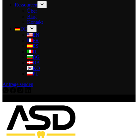
Ressourcen
Über
Blog
Kontakt
DE
EN
FR
ES
IT
BG
DA
KO
PL
Anfrage senden