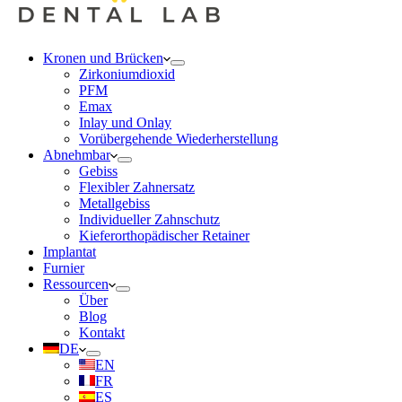
Kronen und Brücken
Zirkoniumdioxid
PFM
Emax
Inlay und Onlay
Vorübergehende Wiederherstellung
Abnehmbar
Gebiss
Flexibler Zahnersatz
Metallgebiss
Individueller Zahnschutz
Kieferorthopädischer Retainer
Implantat
Furnier
Ressourcen
Über
Blog
Kontakt
DE
EN
FR
ES