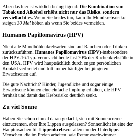
Aber das hier ist wirklich beängstigend:
Die Kombination von
Tabak und Alkohol erhöht nicht nur das Risiko, sondern
vervielfacht es.
Wenn Sie beides tun, kann Ihr Mundkrebsrisiko
steigen
30 Mal
höher, als wenn Sie beides vermeiden.
Humanes Papillomavirus (HPV)
Nicht alle Mundhöhlenkrebsarten sind auf Rauchen oder Trinken
zurückzuführen.
Humanes Papillomavirus (HPV)
-insbesondere
der HPV-16-Typ- verursacht heute fast 70% der Rachenkrebsfälle in
den USA. HPV wird hauptsächlich durch engen persönlichen
Kontakt verbreitet und tritt immer häufiger bei jüngeren
Erwachsenen auf.
Die gute Nachricht? Kinder, Jugendliche und sogar einige
Erwachsene können eine einfache Impfung erhalten, die HPV
fernhält und damit das Krebsrisiko deutlich senkt.
Zu viel Sonne
Haben Sie schon einmal daran gedacht, sich mit Sonnencreme
einzucremen, aber Ihre Lippen ausgelassen? Sonnenlicht ist eine der
Hauptursachen für
Lippenkrebs
vor allem an der Unterlippe.
Menschen, die im Freien arbeiten, wie Rettungsschwimmer,