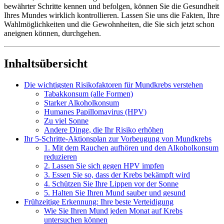
bewährter Schritte kennen und befolgen, können Sie die Gesundheit
Ihres Mundes wirklich kontrollieren. Lassen Sie uns die Fakten, Ihre
Wahlmöglichkeiten und die Gewohnheiten, die Sie sich jetzt schon
aneignen können, durchgehen.
Inhaltsübersicht
Die wichtigsten Risikofaktoren für Mundkrebs verstehen
Tabakkonsum (alle Formen)
Starker Alkoholkonsum
Humanes Papillomavirus (HPV)
Zu viel Sonne
Andere Dinge, die Ihr Risiko erhöhen
Ihr 5-Schritte-Aktionsplan zur Vorbeugung von Mundkrebs
1. Mit dem Rauchen aufhören und den Alkoholkonsum
reduzieren
2. Lassen Sie sich gegen HPV impfen
3. Essen Sie so, dass der Krebs bekämpft wird
4. Schützen Sie Ihre Lippen vor der Sonne
5. Halten Sie Ihren Mund sauber und gesund
Frühzeitige Erkennung: Ihre beste Verteidigung
Wie Sie Ihren Mund jeden Monat auf Krebs
untersuchen können