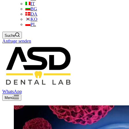
IT
BG
DA
KO
PL
Suche
Anfrage senden
WhatsApp
Menü