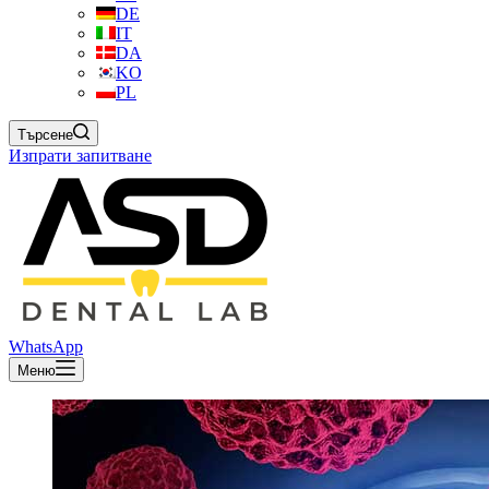
DE
IT
DA
KO
PL
Търсене
Изпрати запитване
WhatsApp
Меню