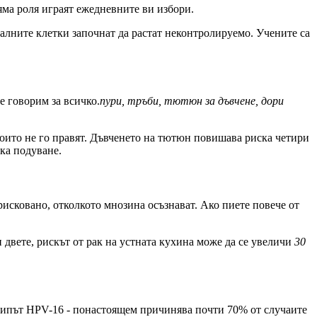
ляма роля играят ежедневните ви избори.
ормалните клетки започнат да растат неконтролируемо. Учените са
ие говорим за всичко.
пури, тръби, тютюн за дъвчене, дори
които не го правят. Дъвченето на тютюн повишава риска четири
ика подуване.
исковано, отколкото мнозина осъзнават. Ако пиете повече от
 двете, рискът от рак на устната кухина може да се увеличи
30
типът HPV-16 - понастоящем причинява почти 70% от случаите