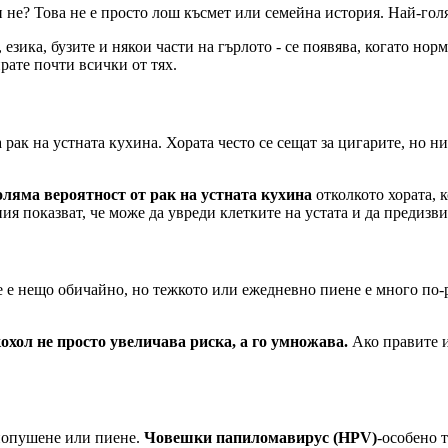
ги не? Това не е просто лош късмет или семейна история. Най-го
, езика, бузите и някои части на гърлото - се появява, когато н
рате почти всички от тях.
 рак на устната кухина. Хората често се сещат за цигарите, но н
оляма вероятност от рак на устната кухина
отколкото хората, 
ия показват, че може да увреди клетките на устата и да предизв
 е нещо обичайно, но тежкото или ежедневно пиене е много по-р
хол не просто увеличава риска, а го умножава.
Ако правите и
юнопушене или пиене.
Човешки папиломавирус (HPV)
-особено 