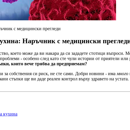
аръчник с медицински прегледи
 кухина: Наръчник с медицински преглед
тво, което може да ви накара да си зададете стотици въпроси. Мо
 проблеми - особено след като сте чули истории от приятели или
ъпки, които вече трябва да предприемам?
ли за собствения си риск, не сте сами. Добри новини - има
много
ани стъпки ще ви даде реален контрол върху здравето на устата.
та кухина