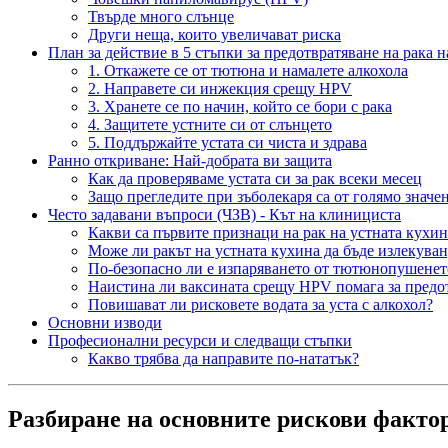
Твърде много слънце
Други неща, които увеличават риска
План за действие в 5 стъпки за предотвратяване на рака н
1. Откажете се от тютюна и намалете алкохола
2. Направете си инжекция срещу HPV
3. Хранете се по начин, който се бори с рака
4. Защитете устните си от слънцето
5. Поддържайте устата си чиста и здрава
Ранно откриване: Най-добрата ви защита
Как да проверяваме устата си за рак всеки месец
Защо прегледите при зъболекаря са от голямо значе
Често задавани въпроси (ЧЗВ) - Кът на клинициста
Какви са първите признаци на рак на устната кухин
Може ли ракът на устната кухина да бъде излекуван,
По-безопасно ли е изпаряването от тютюнопушенето
Наистина ли ваксината срещу HPV помага за предот
Повишават ли рисковете водата за уста с алкохол?
Основни изводи
Професионални ресурси и следващи стъпки
Какво трябва да направите по-нататък?
Разбиране на основните рискови фактор