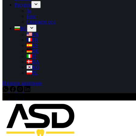
Ресурси
За
Блог
Свържете се с
BG
EN
FR
ES
DE
IT
DA
KO
PL
Изпрати запитване