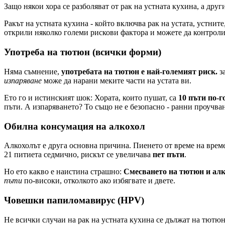
Защо някои хора се разболяват от рак на устната кухина, а дру
Ракът на устната кухина - който включва рак на устата, устните
открили няколко големи рискови фактора и можете да контроли
Употреба на тютюн (всички форми)
Няма съмнение,
употребата на тютюн е най-големият риск.
за
изпаряване
може да нарани меките части на устата ви.
Ето го и истинският шок: Хората, които пушат, са
10 пъти по-г
пъти. А изпаряването? То също не е безопасно - ранни проучван
Обилна консумация на алкохол
Алкохолът е друга основна причина. Пиенето от време на време
21 питиета седмично, рискът се увеличава
пет пъти
.
Но ето какво е наистина страшно:
Смесването на тютюн и алко
пъти
по-високи, отколкото ако избягвате и двете.
Човешки папиломавирус (HPV)
Не всички случаи на рак на устната кухина се дължат на тют