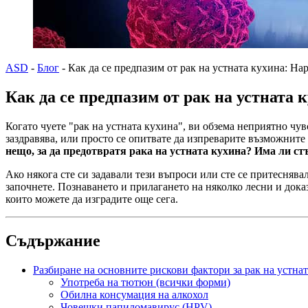
ASD
-
Блог
-
Как да се предпазим от рак на устната кухина: Н
Как да се предпазим от рак на устната
Когато чуете "рак на устната кухина", ви обзема неприятно чувс
заздравява, или просто се опитвате да изпреварите възможните
нещо, за да предотвратя рака на устната кухина? Има ли ст
Ако някога сте си задавали тези въпроси или сте се притеснява
започнете. Познаването и прилагането на няколко лесни и доказ
които можете да изградите още сега.
Съдържание
Разбиране на основните рискови фактори за рак на устна
Употреба на тютюн (всички форми)
Обилна консумация на алкохол
Човешки папиломавирус (HPV)