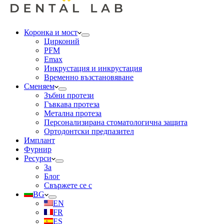
Коронка и мост
Цирконий
PFM
Emax
Инкрустация и инкрустация
Временно възстановяване
Сменяем
Зъбни протези
Гъвкава протеза
Метална протеза
Персонализирана стоматологична защита
Ортодонтски предпазител
Имплант
Фурнир
Ресурси
За
Блог
Свържете се с
BG
EN
FR
ES