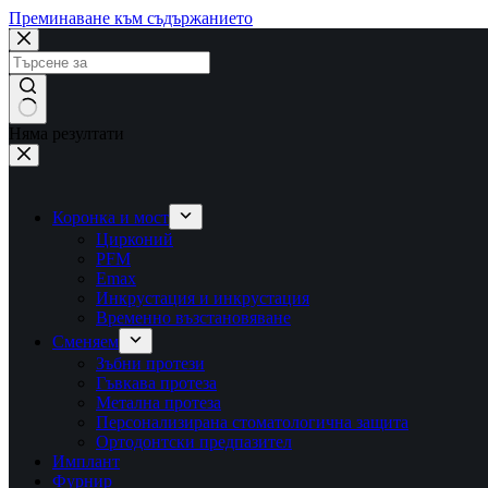
Преминаване към съдържанието
Няма резултати
Коронка и мост
Цирконий
PFM
Emax
Инкрустация и инкрустация
Временно възстановяване
Сменяем
Зъбни протези
Гъвкава протеза
Метална протеза
Персонализирана стоматологична защита
Ортодонтски предпазител
Имплант
Фурнир