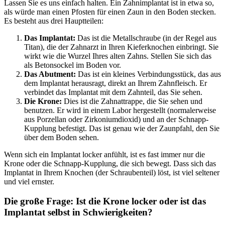
Lassen Sie es uns einfach halten. Ein Zahnimplantat ist in etwa so,
als würde man einen Pfosten für einen Zaun in den Boden stecken.
Es besteht aus drei Hauptteilen:
Das Implantat:
Das ist die Metallschraube (in der Regel aus
Titan), die der Zahnarzt in Ihren Kieferknochen einbringt. Sie
wirkt wie die Wurzel Ihres alten Zahns. Stellen Sie sich das
als Betonsockel im Boden vor.
Das Abutment:
Das ist ein kleines Verbindungsstück, das aus
dem Implantat herausragt, direkt an Ihrem Zahnfleisch. Er
verbindet das Implantat mit dem Zahnteil, das Sie sehen.
Die Krone:
Dies ist die Zahnattrappe, die Sie sehen und
benutzen. Er wird in einem Labor hergestellt (normalerweise
aus Porzellan oder Zirkoniumdioxid) und an der Schnapp-
Kupplung befestigt. Das ist genau wie der Zaunpfahl, den Sie
über dem Boden sehen.
Wenn sich ein Implantat locker anfühlt, ist es fast immer nur die
Krone oder die Schnapp-Kupplung, die sich bewegt. Dass sich das
Implantat in Ihrem Knochen (der Schraubenteil) löst, ist viel seltener
und viel ernster.
Die große Frage: Ist die Krone locker oder ist das
Implantat selbst in Schwierigkeiten?