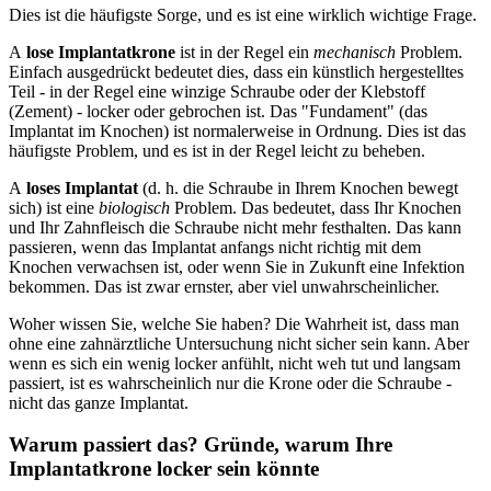
Dies ist die häufigste Sorge, und es ist eine wirklich wichtige Frage.
A
lose Implantatkrone
ist in der Regel ein
mechanisch
Problem.
Einfach ausgedrückt bedeutet dies, dass ein künstlich hergestelltes
Teil - in der Regel eine winzige Schraube oder der Klebstoff
(Zement) - locker oder gebrochen ist. Das "Fundament" (das
Implantat im Knochen) ist normalerweise in Ordnung. Dies ist das
häufigste Problem, und es ist in der Regel leicht zu beheben.
A
loses Implantat
(d. h. die Schraube in Ihrem Knochen bewegt
sich) ist eine
biologisch
Problem. Das bedeutet, dass Ihr Knochen
und Ihr Zahnfleisch die Schraube nicht mehr festhalten. Das kann
passieren, wenn das Implantat anfangs nicht richtig mit dem
Knochen verwachsen ist, oder wenn Sie in Zukunft eine Infektion
bekommen. Das ist zwar ernster, aber viel unwahrscheinlicher.
Woher wissen Sie, welche Sie haben? Die Wahrheit ist, dass man
ohne eine zahnärztliche Untersuchung nicht sicher sein kann. Aber
wenn es sich ein wenig locker anfühlt, nicht weh tut und langsam
passiert, ist es wahrscheinlich nur die Krone oder die Schraube -
nicht das ganze Implantat.
Warum passiert das? Gründe, warum Ihre
Implantatkrone locker sein könnte