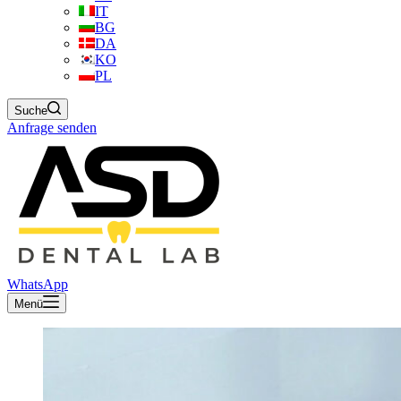
IT
BG
DA
KO
PL
Suche
Anfrage senden
WhatsApp
Menü