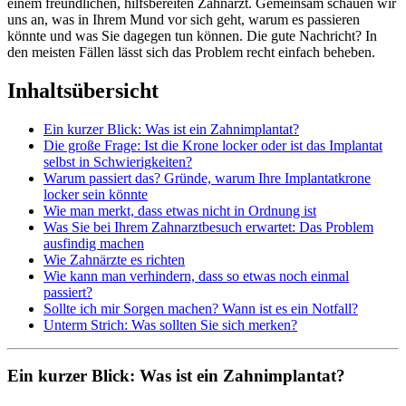
einem freundlichen, hilfsbereiten Zahnarzt. Gemeinsam schauen wir
uns an, was in Ihrem Mund vor sich geht, warum es passieren
könnte und was Sie dagegen tun können. Die gute Nachricht? In
den meisten Fällen lässt sich das Problem recht einfach beheben.
Inhaltsübersicht
Ein kurzer Blick: Was ist ein Zahnimplantat?
Die große Frage: Ist die Krone locker oder ist das Implantat
selbst in Schwierigkeiten?
Warum passiert das? Gründe, warum Ihre Implantatkrone
locker sein könnte
Wie man merkt, dass etwas nicht in Ordnung ist
Was Sie bei Ihrem Zahnarztbesuch erwartet: Das Problem
ausfindig machen
Wie Zahnärzte es richten
Wie kann man verhindern, dass so etwas noch einmal
passiert?
Sollte ich mir Sorgen machen? Wann ist es ein Notfall?
Unterm Strich: Was sollten Sie sich merken?
Ein kurzer Blick: Was ist ein Zahnimplantat?