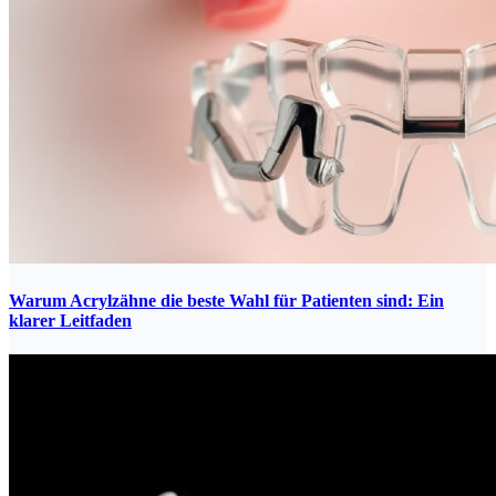
Warum Acrylzähne die beste Wahl für Patienten sind: Ein
klarer Leitfaden