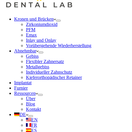
Kronen und Brücken
Zirkoniumdioxid
PFM
Emax
Inlay und Onlay
Vorübergehende Wiederherstellung
Abnehmbar
Gebiss
Flexibler Zahnersatz
Metallgebiss
Individueller Zahnschutz
Kieferorthopädischer Retainer
Implantat
Furnier
Ressourcen
Über
Blog
Kontakt
DE
EN
FR
ES