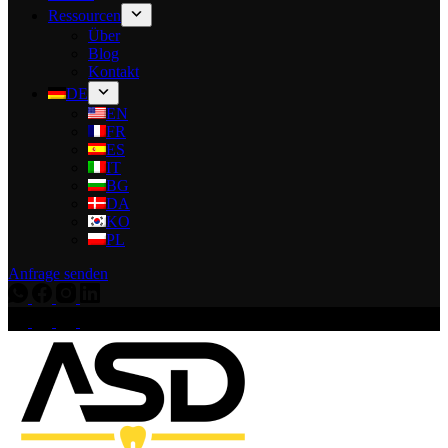
Ressourcen
Über
Blog
Kontakt
DE
EN
FR
ES
IT
BG
DA
KO
PL
Anfrage senden