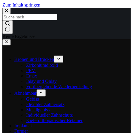
Zum Inhalt springen
Keine Ergebnisse
Kronen und Brücken
Zirkoniumdioxid
PFM
Emax
Inlay und Onlay
Vorübergehende Wiederherstellung
Abnehmbar
Gebiss
Flexibler Zahnersatz
Metallgebiss
Individueller Zahnschutz
Kieferorthopädischer Retainer
Implantat
Furnier