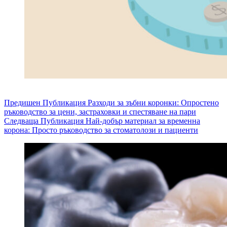
Предишен
Публикация
Разходи за зъбни коронки: Опростено
ръководство за цени, застраховки и спестяване на пари
Следваща
Публикация
Най-добър материал за временна
корона: Просто ръководство за стоматолози и пациенти