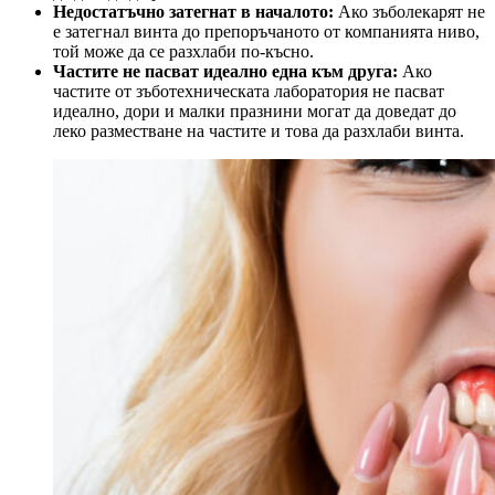
Недостатъчно затегнат в началото:
Ако зъболекарят не
е затегнал винта до препоръчаното от компанията ниво,
той може да се разхлаби по-късно.
Частите не пасват идеално една към друга:
Ако
частите от зъботехническата лаборатория не пасват
идеално, дори и малки празнини могат да доведат до
леко разместване на частите и това да разхлаби винта.