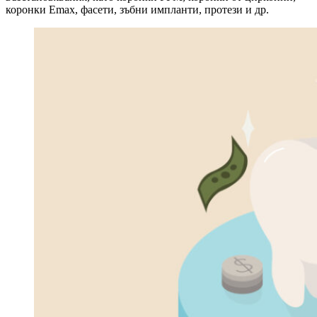
коронки Emax, фасети, зъбни импланти, протези и др.