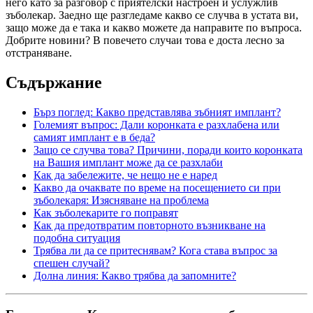
него като за разговор с приятелски настроен и услужлив
зъболекар. Заедно ще разгледаме какво се случва в устата ви,
защо може да е така и какво можете да направите по въпроса.
Добрите новини? В повечето случаи това е доста лесно за
отстраняване.
Съдържание
Бърз поглед: Какво представлява зъбният имплант?
Големият въпрос: Дали коронката е разхлабена или
самият имплант е в беда?
Защо се случва това? Причини, поради които коронката
на Вашия имплант може да се разхлаби
Как да забележите, че нещо не е наред
Какво да очаквате по време на посещението си при
зъболекаря: Изясняване на проблема
Как зъболекарите го поправят
Как да предотвратим повторното възникване на
подобна ситуация
Трябва ли да се притеснявам? Кога става въпрос за
спешен случай?
Долна линия: Какво трябва да запомните?