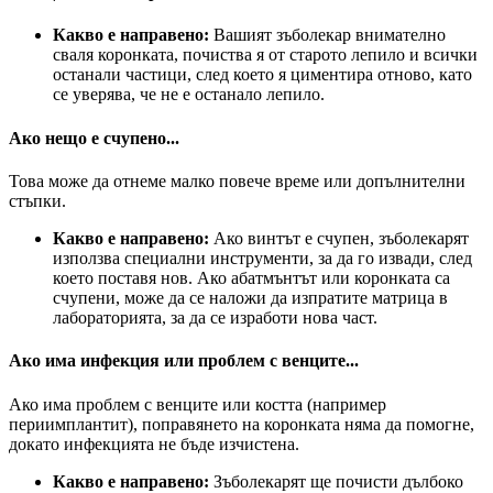
Какво е направено:
Вашият зъболекар внимателно
сваля коронката, почиства я от старото лепило и всички
останали частици, след което я циментира отново, като
се уверява, че не е останало лепило.
Ако нещо е счупено...
Това може да отнеме малко повече време или допълнителни
стъпки.
Какво е направено:
Ако винтът е счупен, зъболекарят
използва специални инструменти, за да го извади, след
което поставя нов. Ако абатмънтът или коронката са
счупени, може да се наложи да изпратите матрица в
лабораторията, за да се изработи нова част.
Ако има инфекция или проблем с венците...
Ако има проблем с венците или костта (например
периимплантит), поправянето на коронката няма да помогне,
докато инфекцията не бъде изчистена.
Какво е направено:
Зъболекарят ще почисти дълбоко