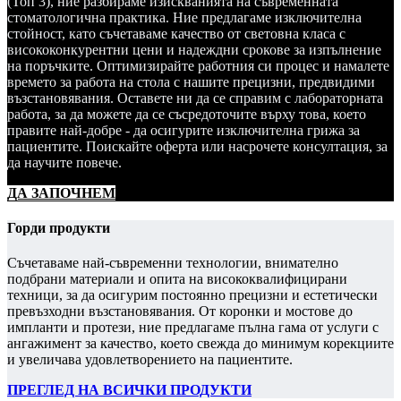
(Топ 3), ние разбираме изискванията на съвременната
стоматологична практика. Ние предлагаме изключителна
стойност, като съчетаваме качество от световна класа с
висококонкурентни цени и надеждни срокове за изпълнение
на поръчките. Оптимизирайте работния си процес и намалете
времето за работа на стола с нашите прецизни, предвидими
възстановявания. Оставете ни да се справим с лабораторната
работа, за да можете да се съсредоточите върху това, което
правите най-добре - да осигурите изключителна грижа за
пациентите. Поискайте оферта или насрочете консултация, за
да научите повече.
ДА ЗАПОЧНЕМ
Горди продукти
Съчетаваме най-съвременни технологии, внимателно
подбрани материали и опита на висококвалифицирани
техници, за да осигурим постоянно прецизни и естетически
превъзходни възстановявания. От коронки и мостове до
импланти и протези, ние предлагаме пълна гама от услуги с
ангажимент за качество, което свежда до минимум корекциите
и увеличава удовлетворението на пациентите.
ПРЕГЛЕД НА ВСИЧКИ ПРОДУКТИ