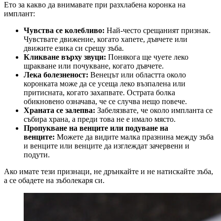
Ето за какво да внимавате при разхлабена коронка на
имплант:
Чувства се колебливо:
Най-често срещаният признак.
Чувствате движение, когато хапете, дъвчете или
движите езика си срещу зъба.
Кликване върху звуци:
Понякога ще чуете леко
щракване или почукване, когато дъвчете.
Лека болезненост:
Венецът или областта около
коронката може да се усеща леко възпалена или
притисната, когато захапвате. Острата болка
обикновено означава, че се случва нещо повече.
Храната се залепва:
Забелязвате, че около импланта се
събира храна, а преди това не е имало място.
Пропукване на венците или подуване на
венците:
Можете да видите малка празнина между зъба
и венците или венците да изглеждат зачервени и
подути.
Ако имате тези признаци, не дрънкайте и не натискайте зъба,
а се обадете на зъболекаря си.