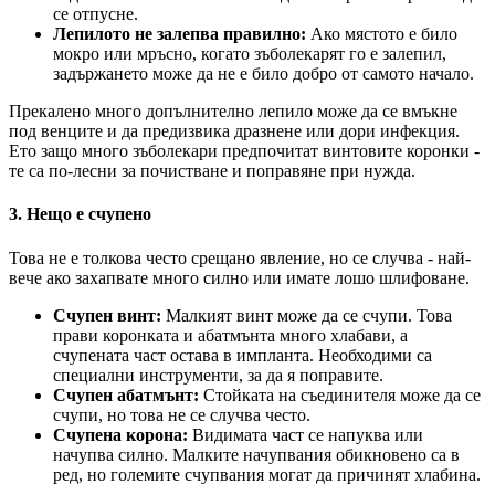
се отпусне.
Лепилото не залепва правилно:
Ако мястото е било
мокро или мръсно, когато зъболекарят го е залепил,
задържането може да не е било добро от самото начало.
Прекалено много допълнително лепило може да се вмъкне
под венците и да предизвика дразнене или дори инфекция.
Ето защо много зъболекари предпочитат винтовите коронки -
те са по-лесни за почистване и поправяне при нужда.
3. Нещо е счупено
Това не е толкова често срещано явление, но се случва - най-
вече ако захапвате много силно или имате лошо шлифоване.
Счупен винт:
Малкият винт може да се счупи. Това
прави коронката и абатмънта много хлабави, а
счупената част остава в импланта. Необходими са
специални инструменти, за да я поправите.
Счупен абатмънт:
Стойката на съединителя може да се
счупи, но това не се случва често.
Счупена корона:
Видимата част се напуква или
начупва силно. Малките начупвания обикновено са в
ред, но големите счупвания могат да причинят хлабина.