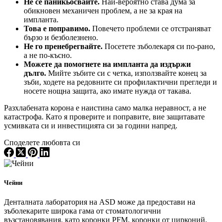
Не се паникьосвайте.
Най-вероятно става дума за
обикновен механичен проблем, а не за края на
импланта.
Това е поправимо.
Повечето проблеми се отстраняват
бързо и безболезнено.
Не го пренебрегвайте.
Посетете зъболекаря си по-рано,
а не по-късно.
Можете да помогнете на импланта да издържи
дълго.
Мийте зъбите си с четка, използвайте конец за
зъби, ходете на редовните си профилактични прегледи и
носете нощна защита, ако имате нужда от такава.
Разхлабената корона е наистина само малка неравност, а не
катастрофа. Като я проверите и поправите, вие защитавате
усмивката си и инвестицията си за години напред.
Споделете любовта си
Чейни
Денталната лаборатория на ASD може да предостави на
зъболекарите широка гама от стоматологични
възстановявания, като коронки PFM, коронки от цирконий,