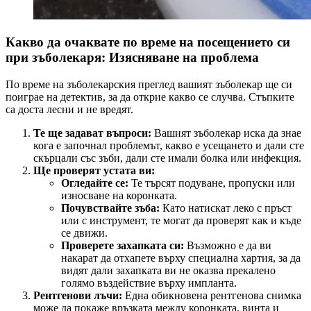
Какво да очаквате по време на посещението си
при зъболекаря: Изясняване на проблема
По време на зъболекарския преглед вашият зъболекар ще си
поиграе на детектив, за да открие какво се случва. Стъпките
са доста лесни и не вредят.
Те ще задават въпроси:
Вашият зъболекар иска да знае
кога е започнал проблемът, какво е усещането и дали сте
скърцали със зъби, дали сте имали болка или инфекция.
Ще проверят устата ви:
Огледайте се:
Те търсят подуване, пропуски или
износване на коронката.
Почувствайте зъба:
Като натискат леко с пръст
или с инструмент, те могат да проверят как и къде
се движи.
Проверете захапката си:
Възможно е да ви
накарат да отхапете върху специална хартия, за да
видят дали захапката ви не оказва прекалено
голямо въздействие върху импланта.
Рентгенови лъчи:
Една обикновена рентгенова снимка
може да покаже връзката между коронката, винта и