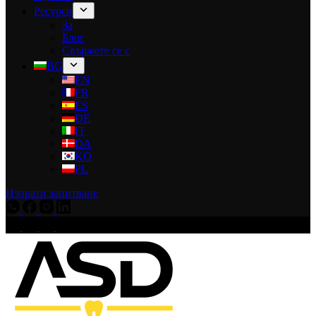
Ресурси
За
Блог
Свържете се с
BG
EN
FR
ES
DE
IT
DA
KO
PL
Изпрати запитване