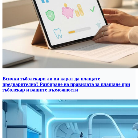
Всички зъболекари ли ви карат да плащате
предварително? Разбиране на правилата за плащане при
зъболекар и вашите възможности