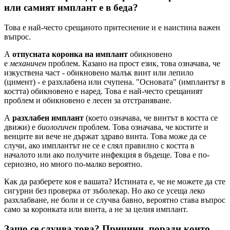
или самият имплант е в беда?
Това е най-често срещаното притеснение и е наистина важен
въпрос.
A
отпусната коронка на имплант
обикновено
е
механичен
проблем. Казано на прост език, това означава, че
изкуствена част - обикновено малък винт или лепило
(цимент) - е разхлабена или счупена. "Основата" (имплантът в
костта) обикновено е наред. Това е най-често срещаният
проблем и обикновено е лесен за отстраняване.
A
разхлабен имплант
(което означава, че винтът в костта се
движи) е
биологичен
проблем. Това означава, че костите и
венците ви вече не държат здраво винта. Това може да се
случи, ако имплантът не се е слял правилно с костта в
началото или ако получите инфекция в бъдеще. Това е по-
сериозно, но много по-малко вероятно.
Как да разберете коя е вашата? Истината е, че не можете да сте
сигурни без проверка от зъболекар. Но ако се усеща леко
разхлабване, не боли и се случва бавно, вероятно става въпрос
само за коронката или винта, а не за целия имплант.
Защо се случва това? Причини, поради които