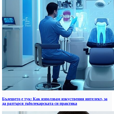
Бъдещето е тук: Как използвам изкуствения интелект, за
да разтърся зъболекарската си практика