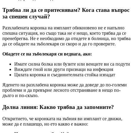
Трябва ли да се притеснявам? Кога става въпрос
за спешен случай?
Разхлабената коронка на имплант обикновено не е напълно
спешна ситуация, но също така не е нещо, което трябва да се
пренебрегва. Не е необходимо да отидете в болница, но трябва
да се обадите на зъболекаря си скоро и да го проверите.
Обадете се на зъболекаря си веднага, ако:
Имате силна болка или бузите или венците ви са подути
Виждате гной или други признаци на инфекция
Цялата коронка и съединителната стойка изпадат
Яденето на разхлабена коронка може да доведе до по-големи
проблеми и да превърне лесното отстраняване в нещо по-
дълго и по-скъпо.
Долна линия: Какво трябва да запомните?
Откритието, че коронката на зъбния ви имплант се движи,
може да е плашещо, но ето какво е важно: