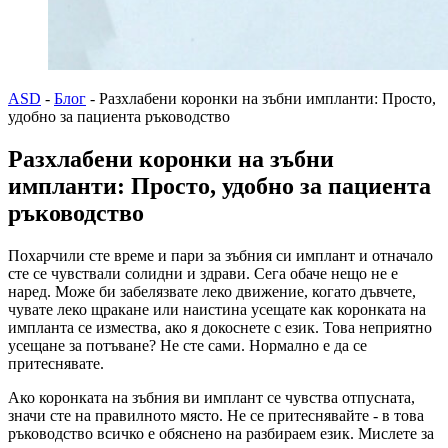
ASD
-
Блог
-
Разхлабени коронки на зъбни импланти: Просто,
удобно за пациента ръководство
Разхлабени коронки на зъбни
импланти: Просто, удобно за пациента
ръководство
Похарчили сте време и пари за зъбния си имплант и отначало
сте се чувствали солидни и здрави. Сега обаче нещо не е
наред. Може би забелязвате леко движение, когато дъвчете,
чувате леко щракане или наистина усещате как коронката на
импланта се измества, ако я докоснете с език. Това неприятно
усещане за потъване? Не сте сами. Нормално е да се
притеснявате.
Ако коронката на зъбния ви имплант се чувства отпусната,
значи сте на правилното място. Не се притеснявайте - в това
ръководство всичко е обяснено на разбираем език. Мислете за