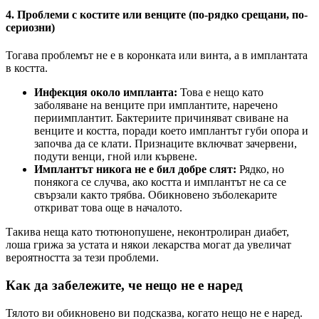
4. Проблеми с костите или венците (по-рядко срещани, по-
сериозни)
Тогава проблемът не е в коронката или винта, а в имплантата
в костта.
Инфекция около импланта:
Това е нещо като
заболяване на венците при имплантите, наречено
периимплантит. Бактериите причиняват свиване на
венците и костта, поради което имплантът губи опора и
започва да се клати. Признаците включват зачервени,
подути венци, гной или кървене.
Имплантът никога не е бил добре слят:
Рядко, но
понякога се случва, ако костта и имплантът не са се
свързали както трябва. Обикновено зъболекарите
откриват това още в началото.
Такива неща като тютюнопушене, неконтролиран диабет,
лоша грижа за устата и някои лекарства могат да увеличат
вероятността за тези проблеми.
Как да забележите, че нещо не е наред
Тялото ви обикновено ви подсказва, когато нещо не е наред.