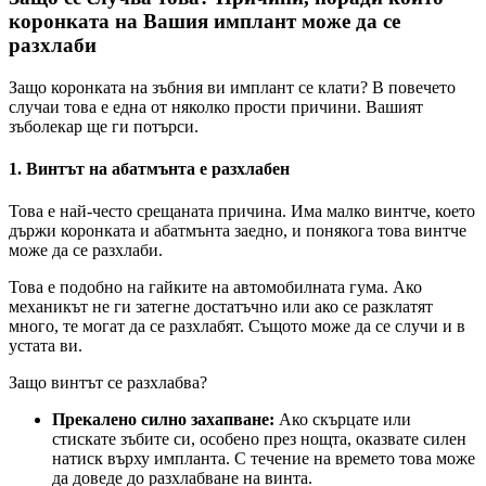
коронката на Вашия имплант може да се
разхлаби
Защо коронката на зъбния ви имплант се клати? В повечето
случаи това е една от няколко прости причини. Вашият
зъболекар ще ги потърси.
1. Винтът на абатмънта е разхлабен
Това е най-често срещаната причина. Има малко винтче, което
държи коронката и абатмънта заедно, и понякога това винтче
може да се разхлаби.
Това е подобно на гайките на автомобилната гума. Ако
механикът не ги затегне достатъчно или ако се разклатят
много, те могат да се разхлабят. Същото може да се случи и в
устата ви.
Защо винтът се разхлабва?
Прекалено силно захапване:
Ако скърцате или
стискате зъбите си, особено през нощта, оказвате силен
натиск върху импланта. С течение на времето това може
да доведе до разхлабване на винта.