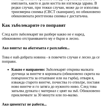
импланта, както и дали костта ви изглежда здрава. В
редки случаи, при тежки случаи, може да се използва
триизмерна снимка (CBCT сканиране), но обикновено
обикновената рентгенова снимка е достатъчна.
Как зъболекарите го поправят
След като зъболекарят ви разбере какво не е наред,
обикновено отстраняването му е бързо и лесно.
Ако винтът на абатмънта е разхлабен...
Това е най-добрата новина - в повечето случаи е лесно да се
поправи.
Какво е направено:
Зъболекарят открива малката
дупчица за винтче в коронката (обикновено скрита на
повърхността за отхапване или на гърба), отваря я,
изважда старото винтче, почиства го отвътре, поставя
ново винтче и го затяга до нужното ниво. След това
запълва дупката с материал с цвят на зъб. Обикновено
приключвате за 30 минути или по-малко.
Ако циментът не работи...