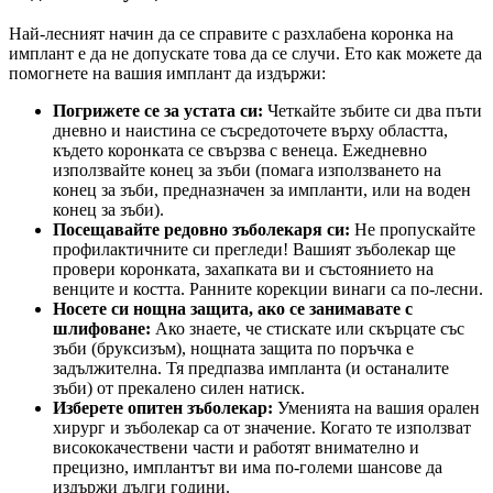
Най-лесният начин да се справите с разхлабена коронка на
имплант е да не допускате това да се случи. Ето как можете да
помогнете на вашия имплант да издържи:
Погрижете се за устата си:
Четкайте зъбите си два пъти
дневно и наистина се съсредоточете върху областта,
където коронката се свързва с венеца. Ежедневно
използвайте конец за зъби (помага използването на
конец за зъби, предназначен за импланти, или на воден
конец за зъби).
Посещавайте редовно зъболекаря си:
Не пропускайте
профилактичните си прегледи! Вашият зъболекар ще
провери коронката, захапката ви и състоянието на
венците и костта. Ранните корекции винаги са по-лесни.
Носете си нощна защита, ако се занимавате с
шлифоване:
Ако знаете, че стискате или скърцате със
зъби (бруксизъм), нощната защита по поръчка е
задължителна. Тя предпазва импланта (и останалите
зъби) от прекалено силен натиск.
Изберете опитен зъболекар:
Уменията на вашия орален
хирург и зъболекар са от значение. Когато те използват
висококачествени части и работят внимателно и
прецизно, имплантът ви има по-големи шансове да
издържи дълги години.