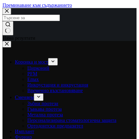
Преминаване към съдържанието
Няма резултати
Коронка и мост
Цирконий
PFM
Emax
Инкрустация и инкрустация
Временно възстановяване
Сменяем
Зъбни протези
Гъвкава протеза
Метална протеза
Персонализирана стоматологична защита
Ортодонтски предпазител
Имплант
Фурнир