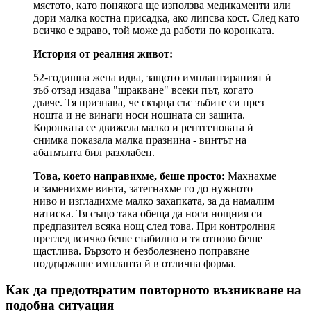
мястото, като понякога ще използва медикаменти или
дори малка костна присадка, ако липсва кост. След като
всичко е здраво, той може да работи по коронката.
История от реалния живот:
52-годишна жена идва, защото имплантираният ѝ
зъб отзад издава "щракване" всеки път, когато
дъвче. Тя признава, че скърца със зъбите си през
нощта и не винаги носи нощната си защита.
Коронката се движела малко и рентгеновата ѝ
снимка показала малка празнина - винтът на
абатмънта бил разхлабен.
Това, което направихме, беше просто:
Махнахме
и заменихме винта, затегнахме го до нужното
ниво и изгладихме малко захапката, за да намалим
натиска. Тя също така обеща да носи нощния си
предпазител всяка нощ след това. При контролния
преглед всичко беше стабилно и тя отново беше
щастлива. Бързото и безболезнено поправяне
поддържаше импланта й в отлична форма.
Как да предотвратим повторното възникване на
подобна ситуация