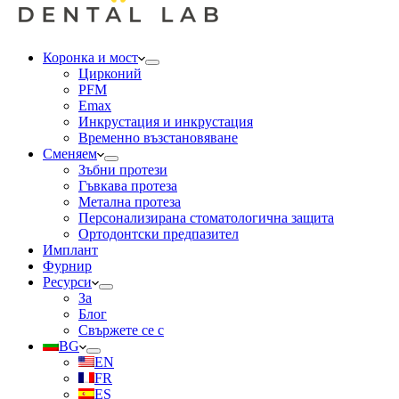
Коронка и мост
Цирконий
PFM
Emax
Инкрустация и инкрустация
Временно възстановяване
Сменяем
Зъбни протези
Гъвкава протеза
Метална протеза
Персонализирана стоматологична защита
Ортодонтски предпазител
Имплант
Фурнир
Ресурси
За
Блог
Свържете се с
BG
EN
FR
ES