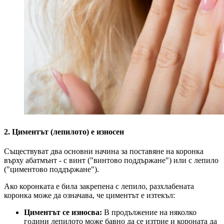
2. Циментът (лепилото) е износен
Съществуват два основни начина за поставяне на коронка
върху абатмънт - с винт ("винтово поддържане") или с лепило
("циментово поддържане").
Ако коронката е била закрепена с лепило, разхлабената
коронка може да означава, че циментът е изтекъл:
Циментът се износва:
В продължение на няколко
години лепилото може бавно да се изтрие и короната да