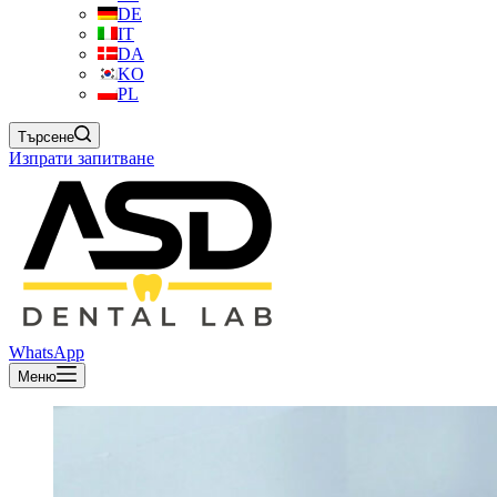
DE
IT
DA
KO
PL
Търсене
Изпрати запитване
WhatsApp
Меню