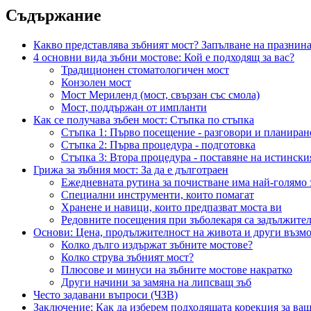
Съдържание
Какво представлява зъбният мост? Запълване на празнинат
4 основни вида зъбни мостове: Кой е подходящ за вас?
Традиционен стоматологичен мост
Конзолен мост
Мост Мериленд (мост, свързан със смола)
Мост, поддържан от импланти
Как се получава зъбен мост: Стъпка по стъпка
Стъпка 1: Първо посещение - разговори и планиран
Стъпка 2: Първа процедура - подготовка
Стъпка 3: Втора процедура - поставяне на истински
Грижа за зъбния мост: За да е дълготраен
Ежедневната рутина за почистване има най-голямо 
Специални инструменти, които помагат
Хранене и навици, които предпазват моста ви
Редовните посещения при зъболекаря са задължите
Основи: Цена, продължителност на живота и други възм
Колко дълго издържат зъбните мостове?
Колко струва зъбният мост?
Плюсове и минуси на зъбните мостове накратко
Други начини за замяна на липсващ зъб
Често задавани въпроси (ЧЗВ)
Заключение: Как да изберем подходящата корекция за ва