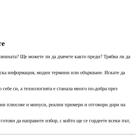
те
азнината? Ще можете ли да дъвчете както преди? Трябва ли да
говска информация, модни термини или объркване. Искате да
 себе си, а технологията е станала много по-добра през
стни плюсове и минуси, реални примери и отговори дори на
готови да направите избор, с който ще се гордеете всеки път,