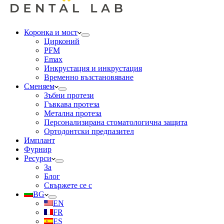
Коронка и мост
Цирконий
PFM
Emax
Инкрустация и инкрустация
Временно възстановяване
Сменяем
Зъбни протези
Гъвкава протеза
Метална протеза
Персонализирана стоматологична защита
Ортодонтски предпазител
Имплант
Фурнир
Ресурси
За
Блог
Свържете се с
BG
EN
FR
ES