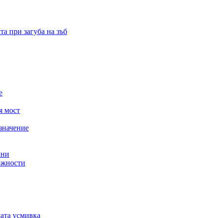
а при загуба на зъб
е
я мост
значение
лни
ожности
шата усмивка