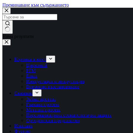
Преминаване към съдържанието
Няма резултати
Коронка и мост
Цирконий
PFM
Emax
Инкрустация и инкрустация
Временно възстановяване
Сменяем
Зъбни протези
Гъвкава протеза
Метална протеза
Персонализирана стоматологична защита
Ортодонтски предпазител
Имплант
Фурнир