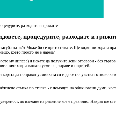
роцедурите, разходите и грижите
идовете, процедурите, разходите и грижи
 загуба на зъб? Може би се притеснявате: Ще видят ли хората пр
нещо, което просто не е наред?
когото му липсва) и искате да получите ясни отговори - без тър
равилният ход за вашата усмивка, здраве и портфейл.
 хората да поправят усмивката си и да се почувстват отново като
 обяснено стъпка по стъпка - с помощта на обикновени думи, че
увереност, до вземане на решение кое е правилно. Накрая ще сте 