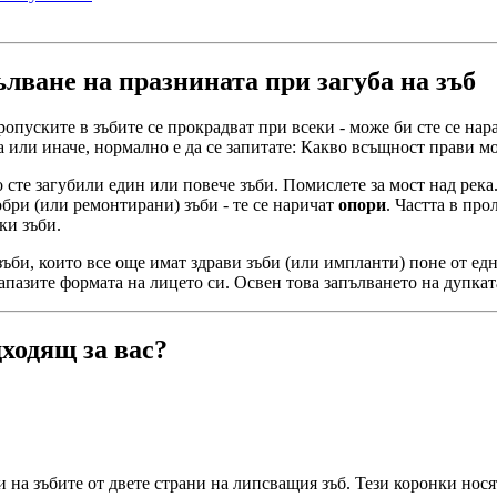
лване на празнината при загуба на зъб
ропуските в зъбите се прокрадват при всеки - може би сте се нар
а или иначе, нормално е да се запитате: Какво всъщност прави м
 сте загубили един или повече зъби. Помислете за мост над река.
обри (или ремонтирани) зъби - те се наричат
опори
. Частта в про
ки зъби.
зъби, които все още имат здрави зъби (или импланти) поне от ед
 запазите формата на лицето си. Освен това запълването на дупка
дходящ за вас?
и на зъбите от двете страни на липсващия зъб. Тези коронки нос