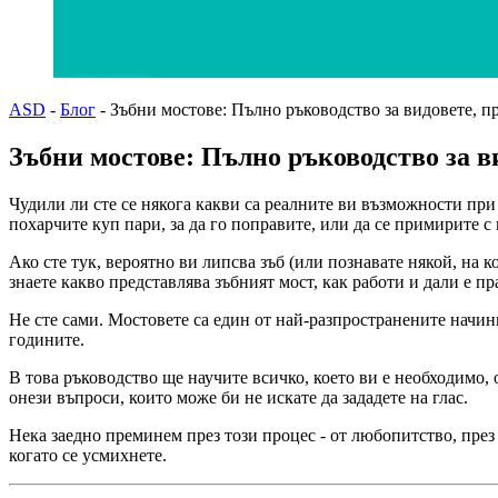
ASD
-
Блог
-
Зъбни мостове: Пълно ръководство за видовете, п
Зъбни мостове: Пълно ръководство за в
Чудили ли сте се някога какви са реалните ви възможности при
похарчите куп пари, за да го поправите, или да се примирите с 
Ако сте тук, вероятно ви липсва зъб (или познавате някой, на 
знаете какво представлява зъбният мост, как работи и дали е п
Не сте сами. Мостовете са един от най-разпространените начини
годините.
В това ръководство ще научите всичко, което ви е необходимо,
онези въпроси, които може би не искате да зададете на глас.
Нека заедно преминем през този процес - от любопитство, през 
когато се усмихнете.