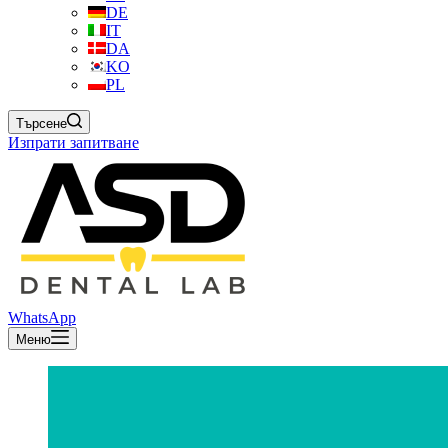
DE
IT
DA
KO
PL
Търсене
Изпрати запитване
WhatsApp
Меню