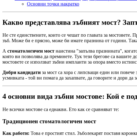
Основни точки накратко
Какво представлява зъбният мост? Запъ
Не сте единствените, които се чешат по главата за мостовете. П
зъб. Може би е прясно, може би имате празнина от години. Так
A
стоматологичен мост
наистина "запълва празнината", когато
която ви позволява да преминете. Тук тези брегове са вашите д
мостовете се използват зъбни импланти за опора вместо истинс
Добри кандидати
за мост са хора с липсващи един или повече 
усмивката - той ви помага да захапвате, да говорите и дори да
4 основни вида зъбни мостове: Кой е по
Не всички мостове са еднакви. Ето как се сравняват те:
Традиционен стоматологичен мост
Как работи:
Това е простият стил. Зъболекарят поставя коронк