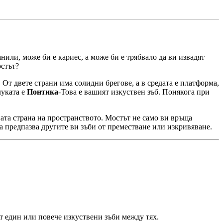
анили, може би е кариес, а може би е трябвало да ви извадят
остът?
 От двете страни има солидни брегове, а в средата е платформа,
луката е
Понтика
-Това е вашият изкуствен зъб. Понякога при
ната страна на пространството. Мостът не само ви връща
та предпазва другите ви зъби от преместване или изкривяване.
ят един или повече изкуствени зъби между тях.