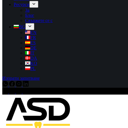
Ресурси
За
Блог
Свържете се с
BG
EN
FR
ES
DE
IT
DA
KO
PL
Изпрати запитване