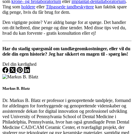
som
krone- og brolaboratorium
eller
implantat-dentallaboratorium
.
Ting som
holdere
eller
Tilpassede tandbeskyttere
kan faktisk spare
dig penge, hvis du får brug for dem.
Den vigtigste pointe? Vær aldrig bange for at spørge. Det handler
om dit helbred, dine penge og dine tænder. Med disse tips ved du,
hvad du kan forvente - gratis konsultation eller ej!
Har du stadig spørgsmål om tandlægeomkostninger, eller vil du
dele din egen historie? Jeg har sikkert en magen til - spørg løs!
Del din kærlighed
Markus B. Blatz
Dr. Markus B. Blatz er professor i genoprettende tandpleje, formand
for afdelingen for forebyggende og genoprettende videnskaber og
assisterende dekan for digital innovation og professionel udvikling
ved University of Pennsylvania School of Dental Medicine i
Philadelphia, Pennsylvania, hvor han også grundlagde Penn Dental
Medicine CAD/CAM Ceramic Center, et tværfagligt projekt, der
studerer nye teknologier og nye keramiske materialer, samtidig med