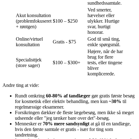
sundhedssamtale.
Ved smerter,
Akut konsultation
hævelser eller
(problemfokuseret
$100 – $250
ulykker. Hurtige
+ røntgen)
svar, hurtigt
honorar.
Online/virtuel
God til små ting,
Gratis - $75
konsultation
enkle spørgsmål.
Højere, når de har
brug for flere
Specialisttjek
$100 – $300+
tests, eller tingene
(store sager)
bliver
komplicerede.
Andre ting at vide:
Rundt omkring
60-80% af tandlæger
gør gratis første besøg
for kosmetisk eller elektiv behandling, men kun
~30%
til
regelmæssige eksamener.
Forsikringen dækker de fleste lægebesøg, men ikke så meget
udseende eller "jeg tænker bare over det"-besøg.
Mennesker er
70% mere sandsynligt
at gå til en tandlæge,
hvis den første samtale er gratis - især for ting som
tandretning.