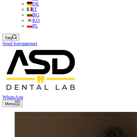
DE
IT
BG
KO
PL
Søg
Send forespørgsel
WhatsApp
Menu