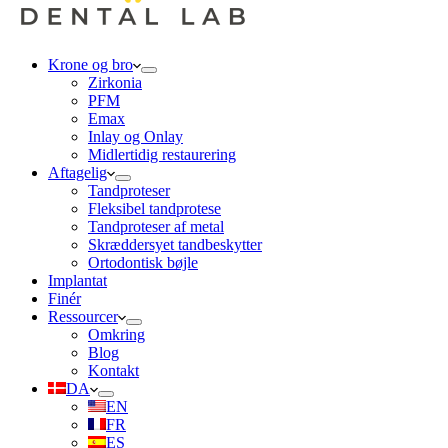
Krone og bro
Zirkonia
PFM
Emax
Inlay og Onlay
Midlertidig restaurering
Aftagelig
Tandproteser
Fleksibel tandprotese
Tandproteser af metal
Skræddersyet tandbeskytter
Ortodontisk bøjle
Implantat
Finér
Ressourcer
Omkring
Blog
Kontakt
DA
EN
FR
ES