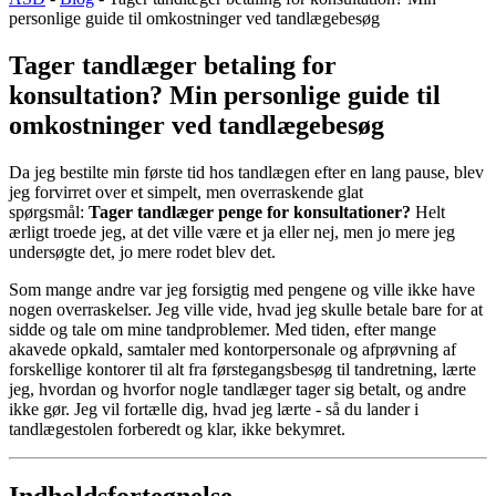
personlige guide til omkostninger ved tandlægebesøg
Tager tandlæger betaling for
konsultation? Min personlige guide til
omkostninger ved tandlægebesøg
Da jeg bestilte min første tid hos tandlægen efter en lang pause, blev
jeg forvirret over et simpelt, men overraskende glat
spørgsmål:
Tager tandlæger penge for konsultationer?
Helt
ærligt troede jeg, at det ville være et ja eller nej, men jo mere jeg
undersøgte det, jo mere rodet blev det.
Som mange andre var jeg forsigtig med pengene og ville ikke have
nogen overraskelser. Jeg ville vide, hvad jeg skulle betale bare for at
sidde og tale om mine tandproblemer. Med tiden, efter mange
akavede opkald, samtaler med kontorpersonale og afprøvning af
forskellige kontorer til alt fra førstegangsbesøg til tandretning, lærte
jeg, hvordan og hvorfor nogle tandlæger tager sig betalt, og andre
ikke gør. Jeg vil fortælle dig, hvad jeg lærte - så du lander i
tandlægestolen forberedt og klar, ikke bekymret.
Indholdsfortegnelse