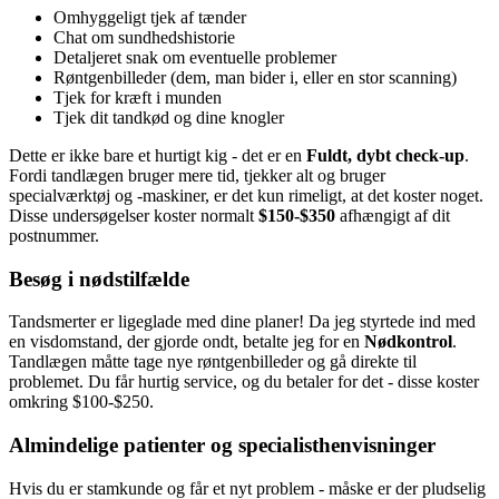
Omhyggeligt tjek af tænder
Chat om sundhedshistorie
Detaljeret snak om eventuelle problemer
Røntgenbilleder (dem, man bider i, eller en stor scanning)
Tjek for kræft i munden
Tjek dit tandkød og dine knogler
Dette er ikke bare et hurtigt kig - det er en
Fuldt, dybt check-up
.
Fordi tandlægen bruger mere tid, tjekker alt og bruger
specialværktøj og -maskiner, er det kun rimeligt, at det koster noget.
Disse undersøgelser koster normalt
$150-$350
afhængigt af dit
postnummer.
Besøg i nødstilfælde
Tandsmerter er ligeglade med dine planer! Da jeg styrtede ind med
en visdomstand, der gjorde ondt, betalte jeg for en
Nødkontrol
.
Tandlægen måtte tage nye røntgenbilleder og gå direkte til
problemet. Du får hurtig service, og du betaler for det - disse koster
omkring $100-$250.
Almindelige patienter og specialisthenvisninger
Hvis du er stamkunde og får et nyt problem - måske er der pludselig