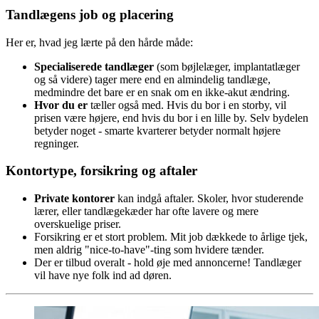
Tandlægens job og placering
Her er, hvad jeg lærte på den hårde måde:
Specialiserede tandlæger
(som bøjlelæger, implantatlæger
og så videre) tager mere end en almindelig tandlæge,
medmindre det bare er en snak om en ikke-akut ændring.
Hvor du er
tæller også med. Hvis du bor i en storby, vil
prisen være højere, end hvis du bor i en lille by. Selv bydelen
betyder noget - smarte kvarterer betyder normalt højere
regninger.
Kontortype, forsikring og aftaler
Private kontorer
kan indgå aftaler. Skoler, hvor studerende
lærer, eller tandlægekæder har ofte lavere og mere
overskuelige priser.
Forsikring er et stort problem. Mit job dækkede to årlige tjek,
men aldrig "nice-to-have"-ting som hvidere tænder.
Der er tilbud overalt - hold øje med annoncerne! Tandlæger
vil have nye folk ind ad døren.