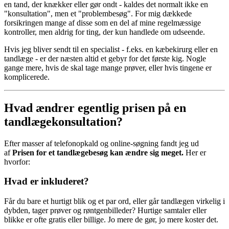
en tand, der knækker eller gør ondt - kaldes det normalt ikke en
"konsultation", men et "problembesøg". For mig dækkede
forsikringen mange af disse som en del af mine regelmæssige
kontroller, men aldrig for ting, der kun handlede om udseende.
Hvis jeg bliver sendt til en specialist - f.eks. en kæbekirurg eller en
tandlæge - er der næsten altid et gebyr for det første kig. Nogle
gange mere, hvis de skal tage mange prøver, eller hvis tingene er
komplicerede.
Hvad ændrer egentlig prisen på en
tandlægekonsultation?
Efter masser af telefonopkald og online-søgning fandt jeg ud
af
Prisen for et tandlægebesøg kan ændre sig meget.
Her er
hvorfor:
Hvad er inkluderet?
Får du bare et hurtigt blik og et par ord, eller går tandlægen virkelig i
dybden, tager prøver og røntgenbilleder? Hurtige samtaler eller
blikke er ofte gratis eller billige. Jo mere de gør, jo mere koster det.