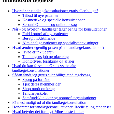
Hvornår er tandlægekonsultationer gratis eller billige?
Tilbud til nye patienter
Kosmetiske og specielle konsultationer
Second Opinions og online-besøg
Når - og hvorfor - tandlæger tager penge for konsultationer
Fuld kontrol af nye patienter
Besøg i nødstilfælde
Almindelige patienter og specialisthenvisninger
Hvad ændrer egentlig prisen på en tandlægekonsultation?
Hvad er inkluderet?
Tandlægens job og placering
Kontortype, forsikring og aftaler
Hvad du kan forvente: Gratis vs. betalte
tandlægekonsultationer
Sådan fandt jeg gratis eller billige tandlægebesøg
Spørg på forhånd
Tjek deres hjemmesider
Shop rundt omkring
Tandlægeskoler
Samfundsklinikker og nonprofitorganisationer
Få mest muligt ud af din tandlægekonsultation
Honorarer for tandlægekonsultationer: Reelle tal og tendenser
Hvad betyder det for dig? Mine sidste tanker