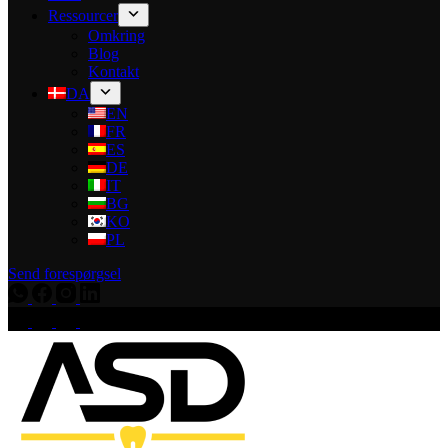
Ressourcer
Omkring
Blog
Kontakt
DA
EN
FR
ES
DE
IT
BG
KO
PL
Send forespørgsel