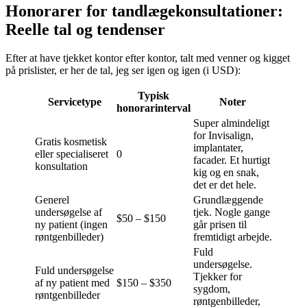
Honorarer for tandlægekonsultationer:
Reelle tal og tendenser
Efter at have tjekket kontor efter kontor, talt med venner og kigget
på prislister, er her de tal, jeg ser igen og igen (i USD):
Typisk
Servicetype
Noter
honorarinterval
Super almindeligt
for Invisalign,
Gratis kosmetisk
implantater,
eller specialiseret
0
facader. Et hurtigt
konsultation
kig og en snak,
det er det hele.
Generel
Grundlæggende
undersøgelse af
tjek. Nogle gange
$50 – $150
ny patient (ingen
går prisen til
røntgenbilleder)
fremtidigt arbejde.
Fuld
undersøgelse.
Fuld undersøgelse
Tjekker for
af ny patient med
$150 – $350
sygdom,
røntgenbilleder
røntgenbilleder,