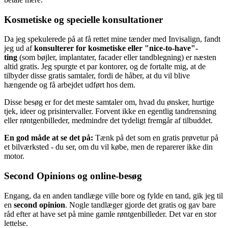
Kosmetiske og specielle konsultationer
Da jeg spekulerede på at få rettet mine tænder med Invisalign, fandt
jeg ud af
konsulterer for kosmetiske eller "nice-to-have"-
ting
(som bøjler, implantater, facader eller tandblegning) er næsten
altid gratis. Jeg spurgte et par kontorer, og de fortalte mig, at de
tilbyder disse gratis samtaler, fordi de håber, at du vil blive
hængende og få arbejdet udført hos dem.
Disse besøg er for det meste samtaler om, hvad du ønsker, hurtige
tjek, ideer og prisintervaller. Forvent ikke en egentlig tandrensning
eller røntgenbilleder, medmindre det tydeligt fremgår af tilbuddet.
En god måde at se det på:
Tænk på det som en gratis prøvetur på
et bilværksted - du ser, om du vil købe, men de reparerer ikke din
motor.
Second Opinions og online-besøg
Engang, da en anden tandlæge ville bore og fylde en tand, gik jeg til
en
second opinion
. Nogle tandlæger gjorde det gratis og gav bare
råd efter at have set på mine gamle røntgenbilleder. Det var en stor
lettelse.