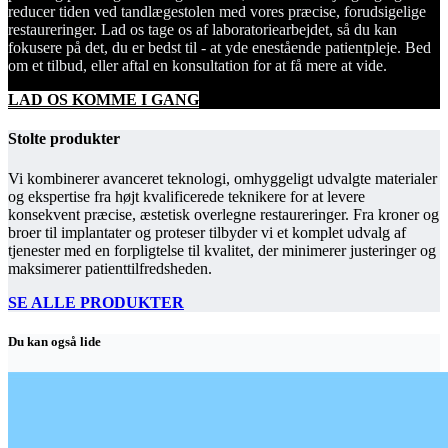
reducer tiden ved tandlægestolen med vores præcise, forudsigelige
restaureringer. Lad os tage os af laboratoriearbejdet, så du kan
fokusere på det, du er bedst til - at yde enestående patientpleje. Bed
om et tilbud, eller aftal en konsultation for at få mere at vide.
LAD OS KOMME I GANG
Stolte produkter
Vi kombinerer avanceret teknologi, omhyggeligt udvalgte materialer
og ekspertise fra højt kvalificerede teknikere for at levere
konsekvent præcise, æstetisk overlegne restaureringer. Fra kroner og
broer til implantater og proteser tilbyder vi et komplet udvalg af
tjenester med en forpligtelse til kvalitet, der minimerer justeringer og
maksimerer patienttilfredsheden.
SE ALLE PRODUKTER
Du kan også lide