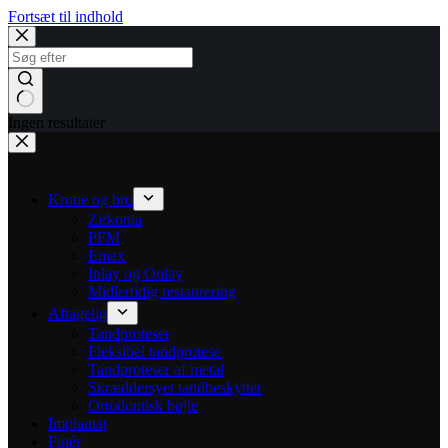
Fortsæt til indhold
Ingen resultater
Krone og bro
Zirkonia
PFM
Emax
Inlay og Onlay
Midlertidig restaurering
Aftagelig
Tandproteser
Fleksibel tandprotese
Tandproteser af metal
Skræddersyet tandbeskytter
Ortodontisk bøjle
Implantat
Finér