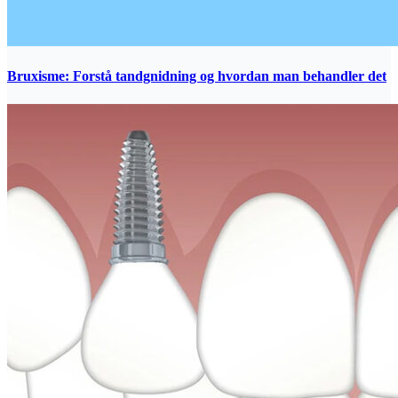
Bruxisme: Forstå tandgnidning og hvordan man behandler det