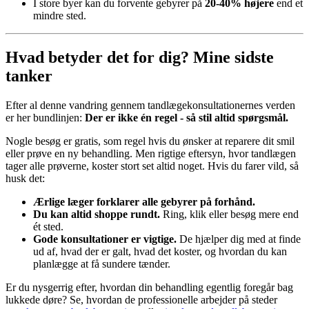
I store byer kan du forvente gebyrer på
20-40% højere
end et
mindre sted.
Hvad betyder det for dig? Mine sidste
tanker
Efter al denne vandring gennem tandlægekonsultationernes verden
er her bundlinjen:
Der er ikke én regel - så stil altid spørgsmål.
Nogle besøg er gratis, som regel hvis du ønsker at reparere dit smil
eller prøve en ny behandling. Men rigtige eftersyn, hvor tandlægen
tager alle prøverne, koster stort set altid noget. Hvis du farer vild, så
husk det:
Ærlige læger forklarer alle gebyrer på forhånd.
Du kan altid shoppe rundt.
Ring, klik eller besøg mere end
ét sted.
Gode konsultationer er vigtige.
De hjælper dig med at finde
ud af, hvad der er galt, hvad det koster, og hvordan du kan
planlægge at få sundere tænder.
Er du nysgerrig efter, hvordan din behandling egentlig foregår bag
lukkede døre? Se, hvordan de professionelle arbejder på steder