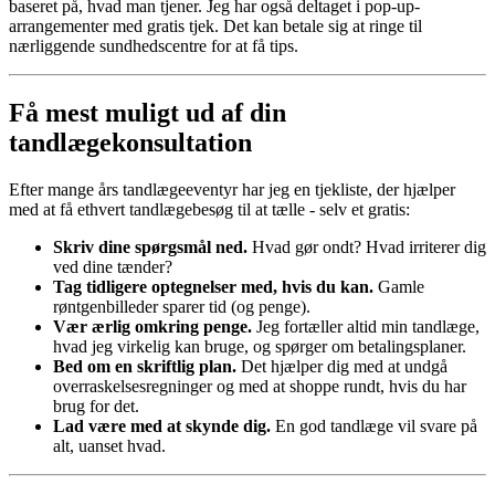
baseret på, hvad man tjener. Jeg har også deltaget i pop-up-
arrangementer med gratis tjek. Det kan betale sig at ringe til
nærliggende sundhedscentre for at få tips.
Få mest muligt ud af din
tandlægekonsultation
Efter mange års tandlægeeventyr har jeg en tjekliste, der hjælper
med at få ethvert tandlægebesøg til at tælle - selv et gratis:
Skriv dine spørgsmål ned.
Hvad gør ondt? Hvad irriterer dig
ved dine tænder?
Tag tidligere optegnelser med, hvis du kan.
Gamle
røntgenbilleder sparer tid (og penge).
Vær ærlig omkring penge.
Jeg fortæller altid min tandlæge,
hvad jeg virkelig kan bruge, og spørger om betalingsplaner.
Bed om en skriftlig plan.
Det hjælper dig med at undgå
overraskelsesregninger og med at shoppe rundt, hvis du har
brug for det.
Lad være med at skynde dig.
En god tandlæge vil svare på
alt, uanset hvad.