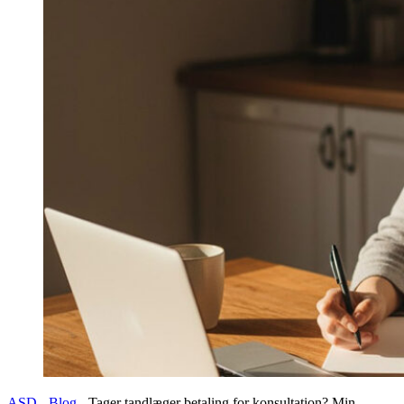
ASD
-
Blog
-
Tager tandlæger betaling for konsultation? Min