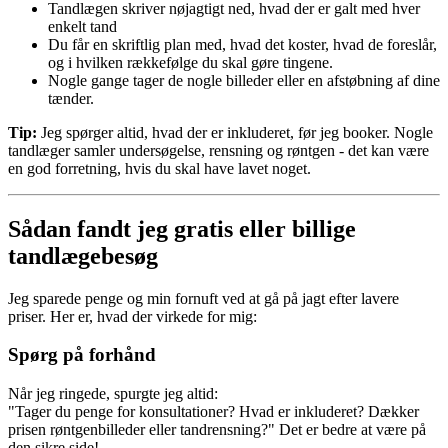
Tandlægen skriver nøjagtigt ned, hvad der er galt med hver
enkelt tand
Du får en skriftlig plan med, hvad det koster, hvad de foreslår,
og i hvilken rækkefølge du skal gøre tingene.
Nogle gange tager de nogle billeder eller en afstøbning af dine
tænder.
Tip:
Jeg spørger altid, hvad der er inkluderet, før jeg booker. Nogle
tandlæger samler undersøgelse, rensning og røntgen - det kan være
en god forretning, hvis du skal have lavet noget.
Sådan fandt jeg gratis eller billige
tandlægebesøg
Jeg sparede penge og min fornuft ved at gå på jagt efter lavere
priser. Her er, hvad der virkede for mig:
Spørg på forhånd
Når jeg ringede, spurgte jeg altid:
"Tager du penge for konsultationer? Hvad er inkluderet? Dækker
prisen røntgenbilleder eller tandrensning?" Det er bedre at være på
den sikre side!