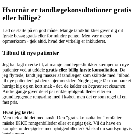
Hvornår er tandlægekonsultationer gratis
eller billige?
Lad os starte på en god måde: Mange tandklinikker giver dig dit
første besøg gratis eller for mindre penge. Men vær meget
opmærksom - tjek altid, hvad der virkelig er inkluderet.
Tilbud til nye patienter
Jeg har lagt mærke til, at mange tandlægeklinikker kæmper om nye
patienter ved at uddele
gratis eller billig første konsultation
. Da
jeg flyttede, fandt jeg masser af tandlæger, som skiltede med "tilbud
til nye patienter" på deres hjemmesider. Nogle gange får man bare et
hurtigt kig og en kort snak - det, de kalder en
begrænset eksamen
.
Andre gange giver de et par enkle røntgenbilleder eller en
grundlæggende rengøring med i købet, men det er som regel til en
fast pris.
Hvad jeg lærte:
Men tjek altid det med småt. Den "gratis konsultation" omfatter
måske IKKE røntgenbilleder eller et rigtigt tjek. Vil du have en
komplet undersøgelse med røntgenbilleder? Så skal du sandsynligvis
betale mere.