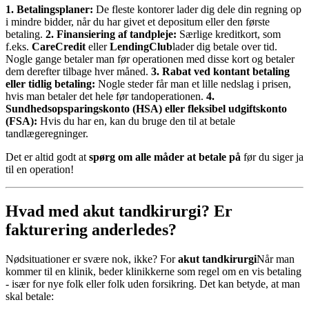
1. Betalingsplaner:
De fleste kontorer lader dig dele din regning op
i mindre bidder, når du har givet et depositum eller den første
betaling.
2. Finansiering af tandpleje:
Særlige kreditkort, som
f.eks.
CareCredit
eller
LendingClub
lader dig betale over tid.
Nogle gange betaler man før operationen med disse kort og betaler
dem derefter tilbage hver måned.
3. Rabat ved kontant betaling
eller tidlig betaling:
Nogle steder får man et lille nedslag i prisen,
hvis man betaler det hele før tandoperationen.
4.
Sundhedsopsparingskonto (HSA) eller fleksibel udgiftskonto
(FSA):
Hvis du har en, kan du bruge den til at betale
tandlægeregninger.
Det er altid godt at
spørg om alle måder at betale på
før du siger ja
til en operation!
Hvad med akut tandkirurgi? Er
fakturering anderledes?
Nødsituationer er svære nok, ikke? For
akut tandkirurgi
Når man
kommer til en klinik, beder klinikkerne som regel om en vis betaling
- især for nye folk eller folk uden forsikring. Det kan betyde, at man
skal betale: