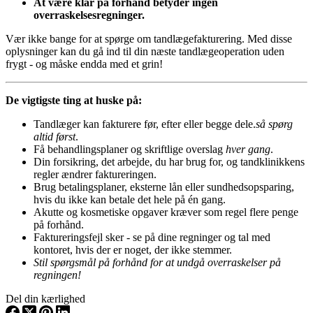
At være klar på forhånd betyder ingen
overraskelsesregninger.
Vær ikke bange for at spørge om tandlægefakturering. Med disse
oplysninger kan du gå ind til din næste tandlægeoperation uden
frygt - og måske endda med et grin!
De vigtigste ting at huske på:
Tandlæger kan fakturere før, efter eller begge dele.
så spørg
altid først
.
Få behandlingsplaner og skriftlige overslag
hver gang
.
Din forsikring, det arbejde, du har brug for, og tandklinikkens
regler ændrer faktureringen.
Brug betalingsplaner, eksterne lån eller sundhedsopsparing,
hvis du ikke kan betale det hele på én gang.
Akutte og kosmetiske opgaver kræver som regel flere penge
på forhånd.
Faktureringsfejl sker - se på dine regninger og tal med
kontoret, hvis der er noget, der ikke stemmer.
Stil spørgsmål på forhånd for at undgå overraskelser på
regningen!
Del din kærlighed