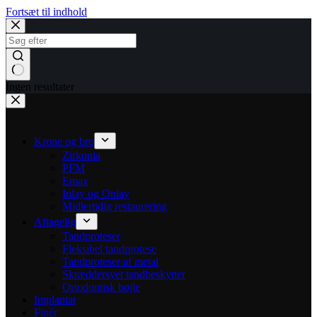
Fortsæt til indhold
Ingen resultater
Krone og bro
Zirkonia
PFM
Emax
Inlay og Onlay
Midlertidig restaurering
Aftagelig
Tandproteser
Fleksibel tandprotese
Tandproteser af metal
Skræddersyet tandbeskytter
Ortodontisk bøjle
Implantat
Finér