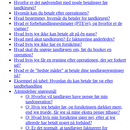
Hvorfor er det nødvendigt med nogle betalinger før
tandkirurgi?
Hvornår kan du betale efter operationen?
Hvad bestemmer, hvornår du betaler for tandkirurgi?
Hvad er forbehandlingsestimater (PTE'er), og hvorfor er de
vigtige?
Hvad hvis jeg ikke kan betale alt på én gang?
Hvad med akut tandkirurgi? Er fakturering anderledes?
Hvad hvis jeg ikke har en forsikring?
Hvad skal du spørge tandlægen om, før du booker en
operation?
Hvad hvis jeg får en regning efter operationen, der ser forkert
ud?
Hvad er de "bedste måder" at betale dine tandlægeregninger
på?
Eksempel på tabel: Hvordan du kan betale før og efter
tandbehandling
Almindelige spørgsmål
Q: Hvorfor vil tandlæger have penge før min
tandoperation?
Q: Hvis jeg betaler før, og forsikringen dækker mere,
end jeg troede, får jeg så mine ekstra penge tilbage?
Q: Hvad hvis min forsikring siger nej, efter at jeg
allerede har betalt noget på forhånd?
Q: Er det normalt, at tandlæger fakturerer for