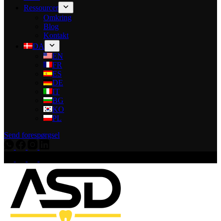
Ressourcer
Omkring
Blog
Kontakt
DA
EN
FR
ES
DE
IT
BG
KO
PL
Send forespørgsel