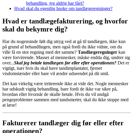
behandling, jeg aldrig har fået?
Hvad skal du egentlig huske om tandlægeregninger?
Hvad er tandlægefakturering, og hvorfor
skal du bekymre dig?
Har du nogensinde følt dig utryg ved at gå til tandlægen, ikke kun
på grund af behandlingen, men også fordi du ikke vidste, om du
ville få en stor regning med det samme?
Tandlægeregninger
kan
være forvirrende. Masser af mennesker, måske endda dig, undrer sig
over...
Skal jeg betale tandlægen før eller efter operationen?
Det er
vigtigt, især hvis du skal have tandimplantater, fjernet
visdomstænder eller bare vil ændre udseendet på dit smil.
Det kan virkelig være irriterende ikke at vide det. Nogle mennesker
har udskudt vigtig behandling, bare fordi de ikke var sikre på,
hvordan eller hvornår de skulle betale. Hvis du vil undgå
pengeproblemer sammen med tandsmerter, skal du ikke stoppe med
at læse!
Fakturerer tandlæger dig før eller efter
operationen?