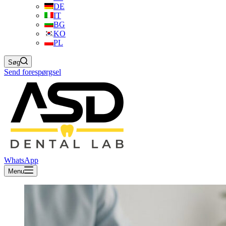
DE
IT
BG
KO
PL
Søg
Send forespørgsel
WhatsApp
Menu