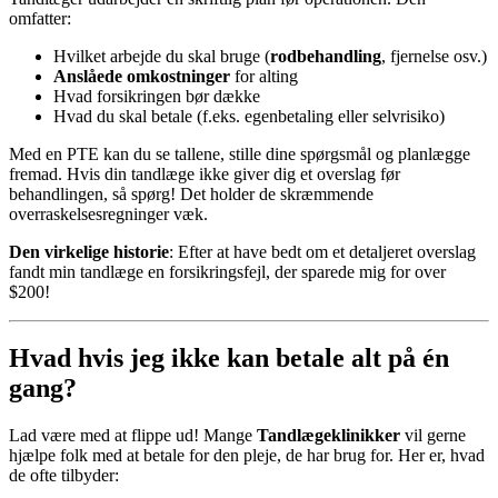
omfatter:
Hvilket arbejde du skal bruge (
rodbehandling
, fjernelse osv.)
Anslåede omkostninger
for alting
Hvad forsikringen bør dække
Hvad du skal betale (f.eks. egenbetaling eller selvrisiko)
Med en PTE kan du se tallene, stille dine spørgsmål og planlægge
fremad. Hvis din tandlæge ikke giver dig et overslag før
behandlingen, så spørg! Det holder de skræmmende
overraskelsesregninger væk.
Den virkelige historie
: Efter at have bedt om et detaljeret overslag
fandt min tandlæge en forsikringsfejl, der sparede mig for over
$200!
Hvad hvis jeg ikke kan betale alt på én
gang?
Lad være med at flippe ud! Mange
Tandlægeklinikker
vil gerne
hjælpe folk med at betale for den pleje, de har brug for. Her er, hvad
de ofte tilbyder: