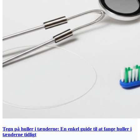
Tegn på huller i tænderne: En enkel guide til at fange huller i
tænderne tidligt