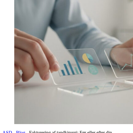
ASD
-
Blog
-
Fakturering af tandkirurgi: Før eller efter din