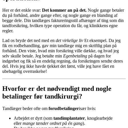
Her er det enkle svar:
Det kommer an på det.
Nogle gange betaler
du på forhånd, andre gange efter, og nogle gange en blanding af
begge dele. Din tandlæges faktureringsstil afhænger af ting som din
tandforsikring, hvilken type operation du får, og klinikkens egne
regler.
Lad os bryde det ned med en
det virkelige liv
Et eksempel. Da jeg
fik en rodbehandling, gav min tandlæge mig en skriftlig plan på
forhånd. Den viste, hvad min forsikring ville dække, og hvad jeg
selv skulle betale. Jeg betalte min
Egenbetaling
på dagen for
indgrebet og fik så en endelig regning, da forsikringen sendte deres
del. Hvis jeg ikke havde tjekket det først, ville jeg have fået en
ubehagelig overraskelse!
Hvorfor er det nødvendigt med nogle
betalinger før tandkirurgi?
Tandlæger beder ofte om
forudbetalinger
især hvis:
Arbejdet er dyrt (som
tandimplantater
, knoglearbejde
eller
mange tænder ordnet på én gang
).