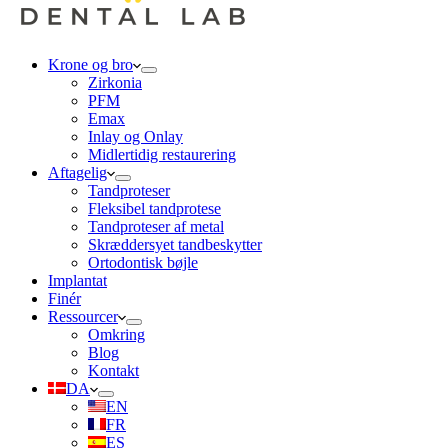
Krone og bro
Zirkonia
PFM
Emax
Inlay og Onlay
Midlertidig restaurering
Aftagelig
Tandproteser
Fleksibel tandprotese
Tandproteser af metal
Skræddersyet tandbeskytter
Ortodontisk bøjle
Implantat
Finér
Ressourcer
Omkring
Blog
Kontakt
DA
EN
FR
ES