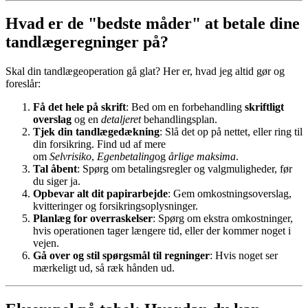
Hvad er de "bedste måder" at betale dine
tandlægeregninger på?
Skal din tandlægeoperation gå glat? Her er, hvad jeg altid gør og
foreslår:
Få det hele på skrift
: Bed om en forbehandling
skriftligt
overslag
og en
detaljeret
behandlingsplan.
Tjek din tandlægedækning
: Slå det op på nettet, eller ring til
din forsikring. Find ud af mere
om
Selvrisiko
,
Egenbetaling
og
årlige maksima
.
Tal åbent
: Spørg om betalingsregler og valgmuligheder, før
du siger ja.
Opbevar alt dit papirarbejde
: Gem omkostningsoverslag,
kvitteringer og forsikringsoplysninger.
Planlæg for overraskelser
: Spørg om ekstra omkostninger,
hvis operationen tager længere tid, eller der kommer noget i
vejen.
Gå over og stil spørgsmål til regninger
: Hvis noget ser
mærkeligt ud, så ræk hånden ud.