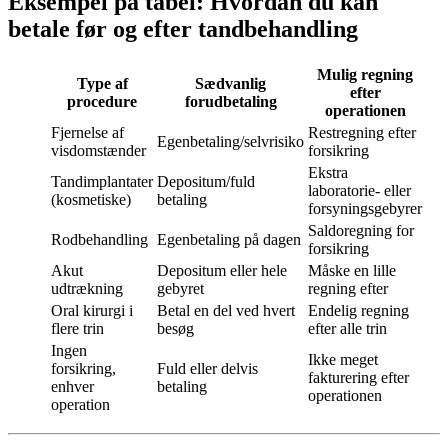
Eksempel på tabel: Hvordan du kan
betale før og efter tandbehandling
Mulig regning
Type af
Sædvanlig
efter
procedure
forudbetaling
operationen
Fjernelse af
Restregning efter
Egenbetaling/selvrisiko
visdomstænder
forsikring
Ekstra
Tandimplantater
Depositum/fuld
laboratorie- eller
(kosmetiske)
betaling
forsyningsgebyrer
Saldoregning for
Rodbehandling
Egenbetaling på dagen
forsikring
Akut
Depositum eller hele
Måske en lille
udtrækning
gebyret
regning efter
Oral kirurgi i
Betal en del ved hvert
Endelig regning
flere trin
besøg
efter alle trin
Ingen
Ikke meget
forsikring,
Fuld eller delvis
fakturering efter
enhver
betaling
operationen
operation