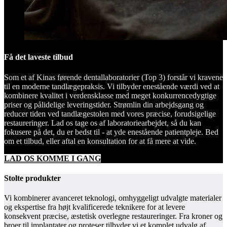
Få det laveste tilbud
Som et af Kinas førende dentallaboratorier (Top 3) forstår vi kravene
til en moderne tandlægepraksis. Vi tilbyder enestående værdi ved at
kombinere kvalitet i verdensklasse med meget konkurrencedygtige
priser og pålidelige leveringstider. Strømlin din arbejdsgang og
reducer tiden ved tandlægestolen med vores præcise, forudsigelige
restaureringer. Lad os tage os af laboratoriearbejdet, så du kan
fokusere på det, du er bedst til - at yde enestående patientpleje. Bed
om et tilbud, eller aftal en konsultation for at få mere at vide.
LAD OS KOMME I GANG
Stolte produkter
Vi kombinerer avanceret teknologi, omhyggeligt udvalgte materialer
og ekspertise fra højt kvalificerede teknikere for at levere
konsekvent præcise, æstetisk overlegne restaureringer. Fra kroner og
broer til implantater og proteser tilbyder vi et komplet udvalg af