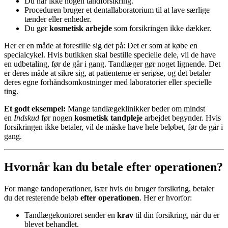
Du har ikke nogen tandforsikring.
Proceduren bruger et dentallaboratorium til at lave særlige
tænder eller enheder.
Du gør
kosmetisk arbejde
som forsikringen ikke dækker.
Her er en måde at forestille sig det på: Det er som at købe en
specialcykel. Hvis butikken skal bestille specielle dele, vil de have
en udbetaling, før de går i gang. Tandlæger gør noget lignende. Det
er deres måde at sikre sig, at patienterne er seriøse, og det betaler
deres egne forhåndsomkostninger med laboratorier eller specielle
ting.
Et godt eksempel:
Mange tandlægeklinikker beder om mindst
en
Indskud
før nogen
kosmetisk tandpleje
arbejdet begynder. Hvis
forsikringen ikke betaler, vil de måske have hele beløbet, før de går i
gang.
Hvornår kan du betale efter operationen?
For mange tandoperationer, især hvis du bruger forsikring, betaler
du det resterende beløb
efter operationen
. Her er hvorfor:
Tandlægekontoret sender en
krav
til din forsikring, når du er
blevet behandlet.