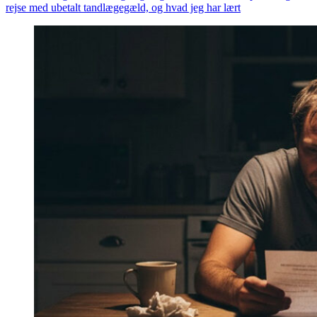
rejse med ubetalt tandlægegæld, og hvad jeg har lært