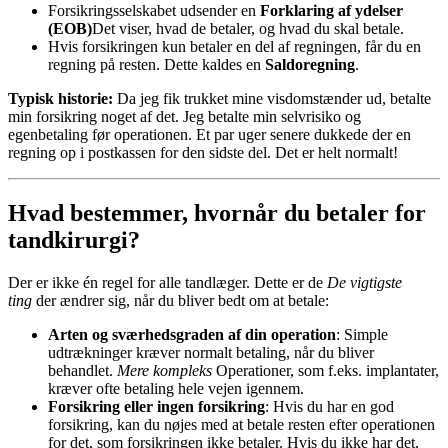
Forsikringsselskabet udsender en
Forklaring af ydelser
(EOB)
Det viser, hvad de betaler, og hvad du skal betale.
Hvis forsikringen kun betaler en del af regningen, får du en
regning på resten. Dette kaldes en
Saldoregning
.
Typisk historie:
Da jeg fik trukket mine visdomstænder ud, betalte
min forsikring noget af det. Jeg betalte min selvrisiko og
egenbetaling før operationen. Et par uger senere dukkede der en
regning op i postkassen for den sidste del. Det er helt normalt!
Hvad bestemmer, hvornår du betaler for
tandkirurgi?
Der er ikke én regel for alle tandlæger. Dette er de
De vigtigste
ting
der ændrer sig, når du bliver bedt om at betale:
Arten og sværhedsgraden af din operation
: Simple
udtrækninger kræver normalt betaling, når du bliver
behandlet.
Mere kompleks
Operationer, som f.eks. implantater,
kræver ofte betaling hele vejen igennem.
Forsikring eller ingen forsikring
: Hvis du har en god
forsikring, kan du nøjes med at betale resten efter operationen
for det, som forsikringen ikke betaler. Hvis du ikke har det,