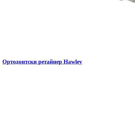
Ортодонтски ретайнер Hawley