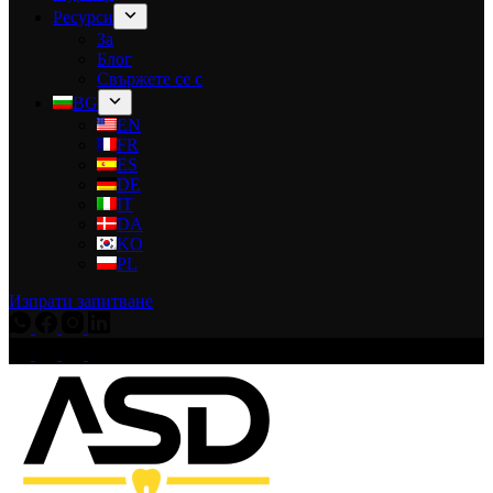
Ресурси
За
Блог
Свържете се с
BG
EN
FR
ES
DE
IT
DA
KO
PL
Изпрати запитване