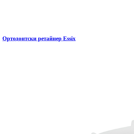
Ортодонтски ретайнер Essix