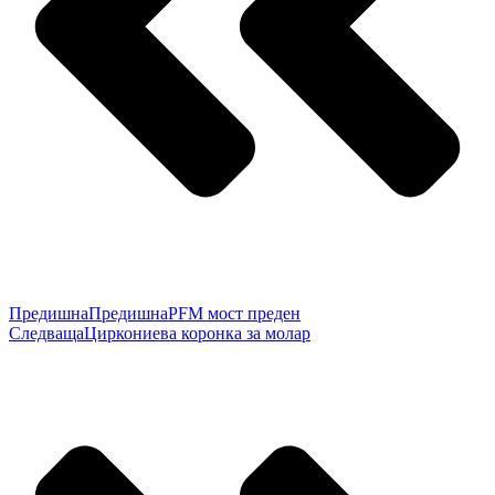
Предишна
Предишна
PFM мост преден
Следваща
Циркониева коронка за молар