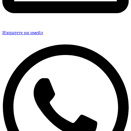
Изпратете ни имейл