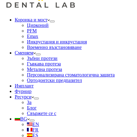
Коронка и мост
Цирконий
PFM
Emax
Инкрустация и инкрустация
Временно възстановяване
Сменяем
Зъбни протези
Гъвкава протеза
Метална протеза
Персонализирана стоматологична защита
Ортодонтски предпазител
Имплант
Фурнир
Ресурси
За
Блог
Свържете се с
BG
EN
FR
ES