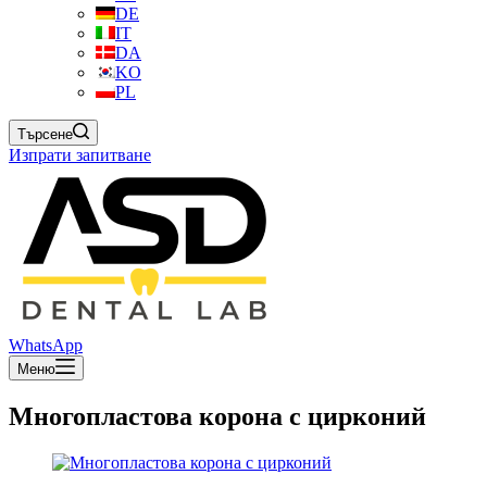
DE
IT
DA
KO
PL
Търсене
Изпрати запитване
WhatsApp
Меню
Многопластова корона с цирконий