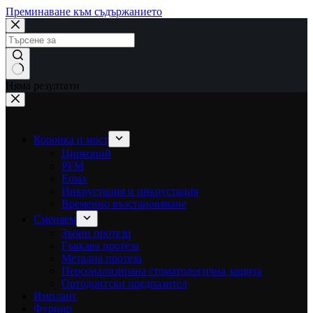
Преминаване към съдържанието
Няма резултати
Коронка и мост
Цирконий
PFM
Emax
Инкрустация и инкрустация
Временно възстановяване
Сменяем
Зъбни протези
Гъвкава протеза
Метална протеза
Персонализирана стоматологична защита
Ортодонтски предпазител
Имплант
Фурнир