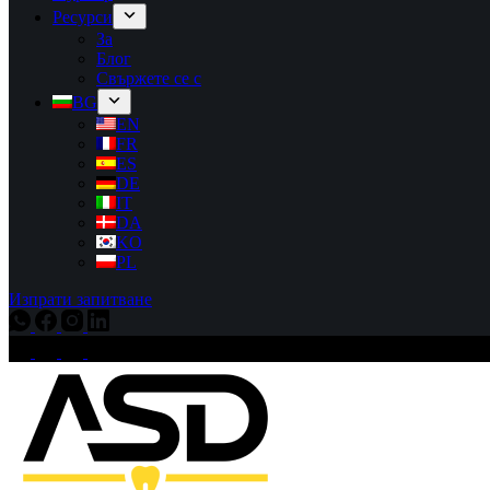
Ресурси
За
Блог
Свържете се с
BG
EN
FR
ES
DE
IT
DA
KO
PL
Изпрати запитване