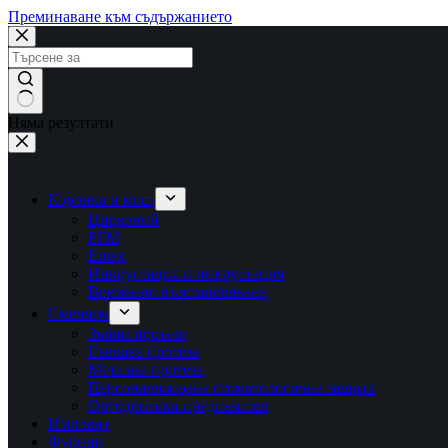
Преминаване към съдържанието
Няма резултати
Коронка и мост
Цирконий
PFM
Emax
Инкрустация и инкрустация
Временно възстановяване
Сменяем
Зъбни протези
Гъвкава протеза
Метална протеза
Персонализирана стоматологична защита
Ортодонтски предпазител
Имплант
Фурнир