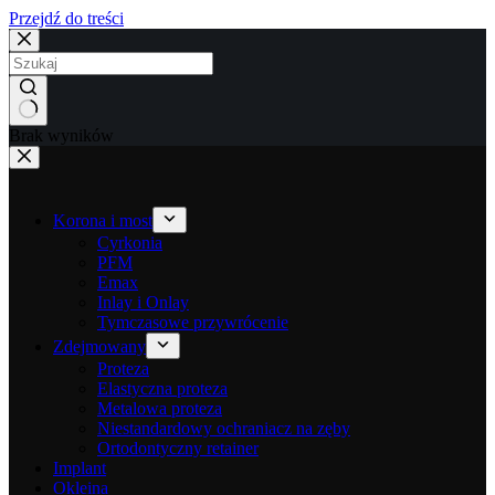
Przejdź do treści
Brak wyników
Korona i most
Cyrkonia
PFM
Emax
Inlay i Onlay
Tymczasowe przywrócenie
Zdejmowany
Proteza
Elastyczna proteza
Metalowa proteza
Niestandardowy ochraniacz na zęby
Ortodontyczny retainer
Implant
Okleina