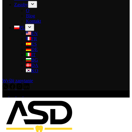
Zasoby
O
Blog
Kontakt
PL
EN
FR
ES
DE
IT
BG
DA
KO
Wyślij zapytanie