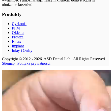
wydajność i umożliwiając naszym klientom dentystycznym
obniżenie kosztów!
Produkty
Cyrkonia
PFM
Okleina
Proteza
Emax
Implant
Inlay i Onlay
Copyright © 2012 - 2026 ASD Dental Lab. All Rights Reserved |
Stiemap
|
Polityka prywatności