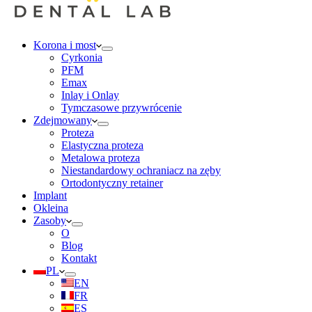
Korona i most
Cyrkonia
PFM
Emax
Inlay i Onlay
Tymczasowe przywrócenie
Zdejmowany
Proteza
Elastyczna proteza
Metalowa proteza
Niestandardowy ochraniacz na zęby
Ortodontyczny retainer
Implant
Okleina
Zasoby
O
Blog
Kontakt
PL
EN
FR
ES