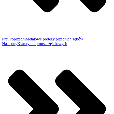
Prev
Poprzedni
Metalowe protezy przednich zębów
Następny
Klamry do protez częściowych