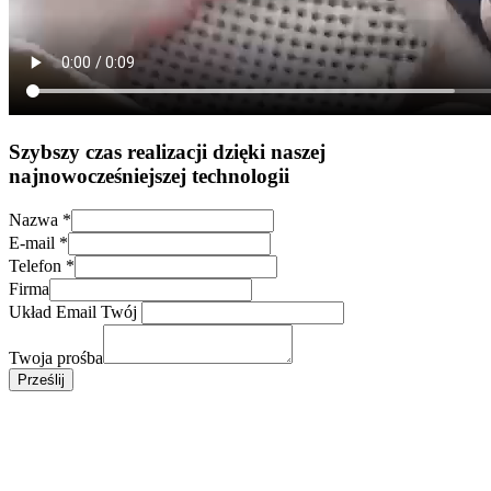
Szybszy czas realizacji dzięki naszej
najnowocześniejszej technologii
Nazwa
*
E-mail
*
Telefon
*
Firma
Układ Email Twój
Twoja prośba
Prześlij