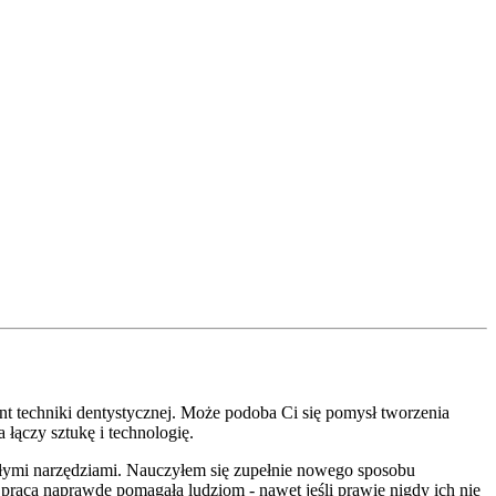
ent techniki dentystycznej. Może podoba Ci się pomysł tworzenia
 łączy sztukę i technologię.
ałymi narzędziami. Nauczyłem się zupełnie nowego sposobu
a praca naprawdę pomagała ludziom - nawet jeśli prawie nigdy ich nie