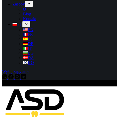
Zasoby
O
Blog
Kontakt
PL
EN
FR
ES
DE
IT
BG
DA
KO
Wyślij zapytanie