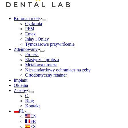
Korona i most
Cyrkonia
PFM
Emax
Inlay i Onlay
Tymczasowe przywrócenie
Zdejmowany
Proteza
Elastyczna proteza
Metalowa proteza
Niestandardowy ochraniacz na zęby
Ortodontyczny retainer
Implant
Okleina
Zasoby
O
Blog
Kontakt
PL
EN
FR
ES