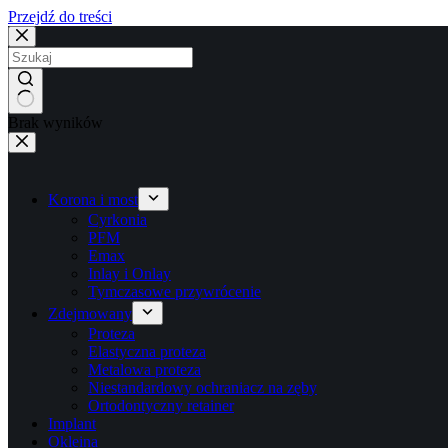
Przejdź do treści
Brak wyników
Korona i most
Cyrkonia
PFM
Emax
Inlay i Onlay
Tymczasowe przywrócenie
Zdejmowany
Proteza
Elastyczna proteza
Metalowa proteza
Niestandardowy ochraniacz na zęby
Ortodontyczny retainer
Implant
Okleina