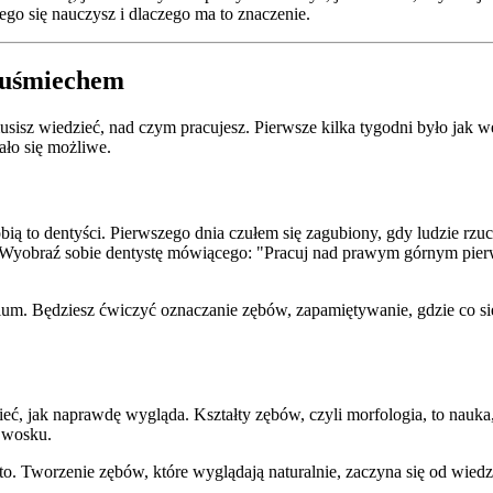
zego się nauczysz i dlaczego ma to znaczenie.
a uśmiechem
sisz wiedzieć, nad czym pracujesz. Pierwsze kilka tygodni było jak 
ało się możliwe.
obią to dentyści. Pierwszego dnia czułem się zagubiony, gdy ludzie rzu
 Wyobraź sobie dentystę mówiącego: "Pracuj nad prawym górnym pierws
orium. Będziesz ćwiczyć oznaczanie zębów, zapamiętywanie, gdzie co 
dzieć, jak naprawdę wygląda. Kształty zębów, czyli morfologia, to nauk
i wosku.
to. Tworzenie zębów, które wyglądają naturalnie, zaczyna się od wiedz