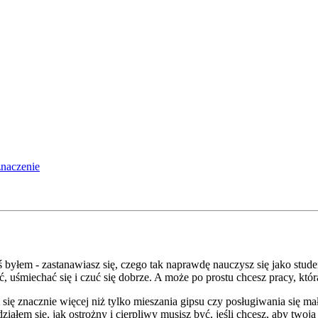
znaczenie
ś byłem - zastanawiasz się, czego tak naprawdę nauczysz się jako stud
ć, uśmiechać się i czuć się dobrze. A może po prostu chcesz pracy, która
ię znacznie więcej niż tylko mieszania gipsu czy posługiwania się m
ziałem się, jak ostrożny i cierpliwy musisz być, jeśli chcesz, aby twoj