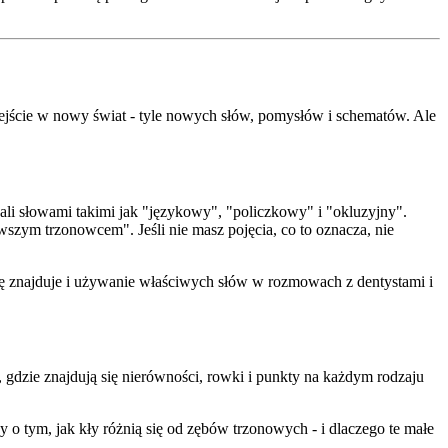
wejście w nowy świat - tyle nowych słów, pomysłów i schematów. Ale
cali słowami takimi jak "językowy", "policzkowy" i "okluzyjny".
zym trzonowcem". Jeśli nie masz pojęcia, co to oznacza, nie
się znajduje i używanie właściwych słów w rozmowach z dentystami i
a, gdzie znajdują się nierówności, rowki i punkty na każdym rodzaju
y o tym, jak kły różnią się od zębów trzonowych - i dlaczego te małe