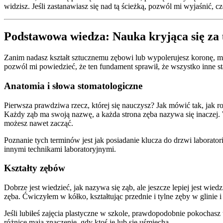
widzisz. Jeśli zastanawiasz się nad tą ścieżką, pozwól mi wyjaśnić, c
Podstawowa wiedza: Nauka kryjąca się z
Zanim nadasz kształt sztucznemu zębowi lub wypolerujesz koronę, mu
pozwól mi powiedzieć, że ten fundament sprawił, że wszystko inne st
Anatomia i słowa stomatologiczne
Pierwsza prawdziwa rzecz, której się nauczysz? Jak mówić tak, jak r
Każdy ząb ma swoją nazwę, a każda strona zęba nazywa się inaczej.
możesz nawet zacząć.
Poznanie tych terminów jest jak posiadanie klucza do drzwi laborat
innymi technikami laboratoryjnymi.
Kształty zębów
Dobrze jest wiedzieć, jak nazywa się ząb, ale jeszcze lepiej jest wie
zęba. Ćwiczyłem w kółko, kształtując przednie i tylne zęby w glinie 
Jeśli lubiłeś zajęcia plastyczne w szkole, prawdopodobnie pokochasz 
różnice mają znaczenie, gdy ktoś je lub się uśmiecha.