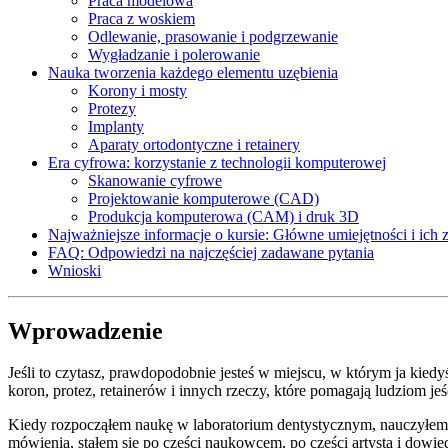
Praca modelowa
Praca z woskiem
Odlewanie, prasowanie i podgrzewanie
Wygładzanie i polerowanie
Nauka tworzenia każdego elementu uzębienia
Korony i mosty
Protezy
Implanty
Aparaty ortodontyczne i retainery
Era cyfrowa: korzystanie z technologii komputerowej
Skanowanie cyfrowe
Projektowanie komputerowe (CAD)
Produkcja komputerowa (CAM) i druk 3D
Najważniejsze informacje o kursie: Główne umiejętności i ich 
FAQ: Odpowiedzi na najczęściej zadawane pytania
Wnioski
Wprowadzenie
Jeśli to czytasz, prawdopodobnie jesteś w miejscu, w którym ja kiedy
koron, protez, retainerów i innych rzeczy, które pomagają ludziom jeś
Kiedy rozpocząłem naukę w laboratorium dentystycznym, nauczyłem s
mówienia, stałem się po części naukowcem, po części artystą i dowied