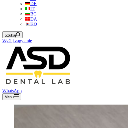
DE
IT
BG
DA
KO
Szukaj
Wyślij zapytanie
WhatsApp
Menu