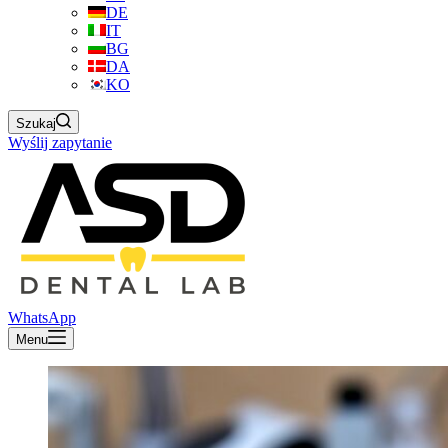
DE
IT
BG
DA
KO
Szukaj
Wyślij zapytanie
WhatsApp
Menu