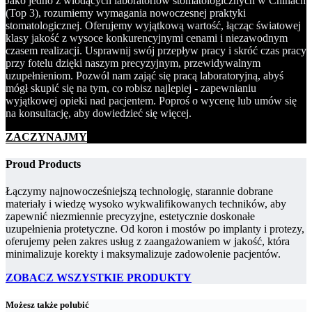
Jako jedno z wiodących laboratoriów stomatologicznych w Chinach
(Top 3), rozumiemy wymagania nowoczesnej praktyki
stomatologicznej. Oferujemy wyjątkową wartość, łącząc światowej
klasy jakość z wysoce konkurencyjnymi cenami i niezawodnym
czasem realizacji. Usprawnij swój przepływ pracy i skróć czas pracy
przy fotelu dzięki naszym precyzyjnym, przewidywalnym
uzupełnieniom. Pozwól nam zająć się pracą laboratoryjną, abyś
mógł skupić się na tym, co robisz najlepiej - zapewnianiu
wyjątkowej opieki nad pacjentem. Poproś o wycenę lub umów się
na konsultację, aby dowiedzieć się więcej.
ZACZYNAJMY
Proud Products
Łączymy najnowocześniejszą technologię, starannie dobrane
materiały i wiedzę wysoko wykwalifikowanych techników, aby
zapewnić niezmiennie precyzyjne, estetycznie doskonałe
uzupełnienia protetyczne. Od koron i mostów po implanty i protezy,
oferujemy pełen zakres usług z zaangażowaniem w jakość, która
minimalizuje korekty i maksymalizuje zadowolenie pacjentów.
ZOBACZ WSZYSTKIE PRODUKTY
Możesz także polubić