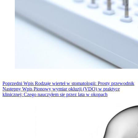
Poprzedni
Wpis
Rodzaje wierteł w stomatologii: Prosty przewodnik
Następny
Wpis
Pionowy wymiar okluzji (VDO) w praktyce
klinicznej: Czego nauczyłem się przez lata w okopach