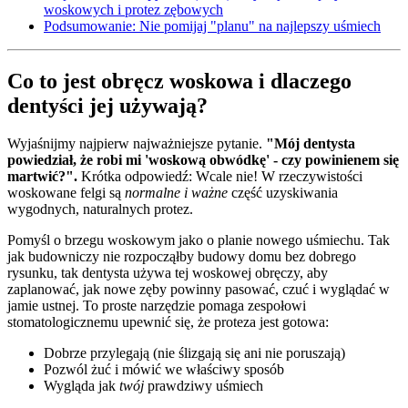
woskowych i protez zębowych
Podsumowanie: Nie pomijaj "planu" na najlepszy uśmiech
Co to jest obręcz woskowa i dlaczego
dentyści jej używają?
Wyjaśnijmy najpierw najważniejsze pytanie.
"Mój dentysta
powiedział, że robi mi 'woskową obwódkę' - czy powinienem się
martwić?".
Krótka odpowiedź: Wcale nie! W rzeczywistości
woskowane felgi są
normalne i ważne
część uzyskiwania
wygodnych, naturalnych protez.
Pomyśl o brzegu woskowym jako o planie nowego uśmiechu. Tak
jak budowniczy nie rozpocząłby budowy domu bez dobrego
rysunku, tak dentysta używa tej woskowej obręczy, aby
zaplanować, jak nowe zęby powinny pasować, czuć i wyglądać w
jamie ustnej. To proste narzędzie pomaga zespołowi
stomatologicznemu upewnić się, że proteza jest gotowa:
Dobrze przylegają (nie ślizgają się ani nie poruszają)
Pozwól żuć i mówić we właściwy sposób
Wygląda jak
twój
prawdziwy uśmiech