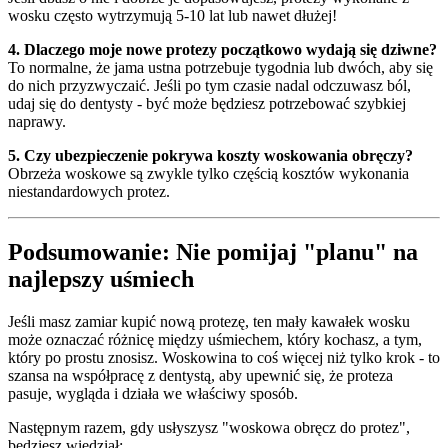
wosku często wytrzymują 5-10 lat lub nawet dłużej!
4. Dlaczego moje nowe protezy początkowo wydają się dziwne?
To normalne, że jama ustna potrzebuje tygodnia lub dwóch, aby się
do nich przyzwyczaić. Jeśli po tym czasie nadal odczuwasz ból,
udaj się do dentysty - być może będziesz potrzebować szybkiej
naprawy.
5. Czy ubezpieczenie pokrywa koszty woskowania obręczy?
Obrzeża woskowe są zwykle tylko częścią kosztów wykonania
niestandardowych protez.
Podsumowanie: Nie pomijaj "planu" na
najlepszy uśmiech
Jeśli masz zamiar kupić nową protezę, ten mały kawałek wosku
może oznaczać różnicę między uśmiechem, który kochasz, a tym,
który po prostu znosisz. Woskowina to coś więcej niż tylko krok - to
szansa na współpracę z dentystą, aby upewnić się, że proteza
pasuje, wygląda i działa we właściwy sposób.
Następnym razem, gdy usłyszysz "woskowa obręcz do protez",
będziesz wiedział: