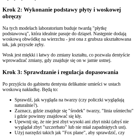
Krok 2: Wykonanie podstawy płyty i woskowej
obręczy
Na tych modelach laboratorium buduje twardą "płytkę
podstawową", która idealnie pasuje do dziąseł. Następnie dodają
woskową obwódkę na wierzchu - jest ona z grubsza ukształtowana
tak, jak przyszłe zęby.
Wosk jest miękki i łatwy do zmiany kształtu, co pozwala dentyście
wprowadzać zmiany, gdy znajduje się on w jamie ustnej.
Krok 3: Sprawdzanie i regulacja dopasowania
Po przyjściu do gabinetu dentysta delikatnie umieści w ustach
woskową nakładkę. Będą to:
Sprawdź, jak wygląda na twarzy (czy policzki wyglądają
naturalnie?).
Zaznacz, gdzie znajduje się "środek" twarzy, "linia uśmiechu"
i gdzie powinny znajdować się kły.
Upewnij się, że nie jest zbyt wysoki ani zbyt niski (abyś nie
wyglądał zbyt "szczerbato" lub nie miał zapadniętych ust).
Użyj narzędzi takich jak "Fox plane", aby sprawdzić, czy