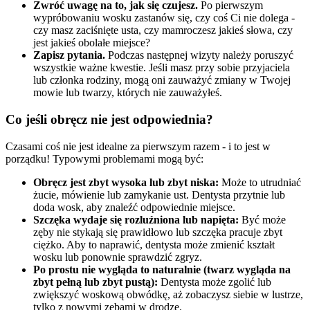
Zwróć uwagę na to, jak się czujesz.
Po pierwszym
wypróbowaniu wosku zastanów się, czy coś Ci nie dolega -
czy masz zaciśnięte usta, czy mamroczesz jakieś słowa, czy
jest jakieś obolałe miejsce?
Zapisz pytania.
Podczas następnej wizyty należy poruszyć
wszystkie ważne kwestie. Jeśli masz przy sobie przyjaciela
lub członka rodziny, mogą oni zauważyć zmiany w Twojej
mowie lub twarzy, których nie zauważyłeś.
Co jeśli obręcz nie jest odpowiednia?
Czasami coś nie jest idealne za pierwszym razem - i to jest w
porządku! Typowymi problemami mogą być:
Obręcz jest zbyt wysoka lub zbyt niska:
Może to utrudniać
żucie, mówienie lub zamykanie ust. Dentysta przytnie lub
doda wosk, aby znaleźć odpowiednie miejsce.
Szczęka wydaje się rozluźniona lub napięta:
Być może
zęby nie stykają się prawidłowo lub szczęka pracuje zbyt
ciężko. Aby to naprawić, dentysta może zmienić kształt
wosku lub ponownie sprawdzić zgryz.
Po prostu nie wygląda to naturalnie (twarz wygląda na
zbyt pełną lub zbyt pustą):
Dentysta może zgolić lub
zwiększyć woskową obwódkę, aż zobaczysz siebie w lustrze,
tylko z nowymi zębami w drodze.