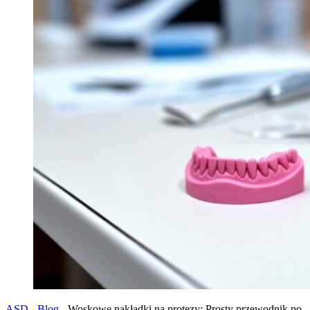
ASD
-
Blog
-
Woskowe nakładki na protezy: Prosty przewodnik po