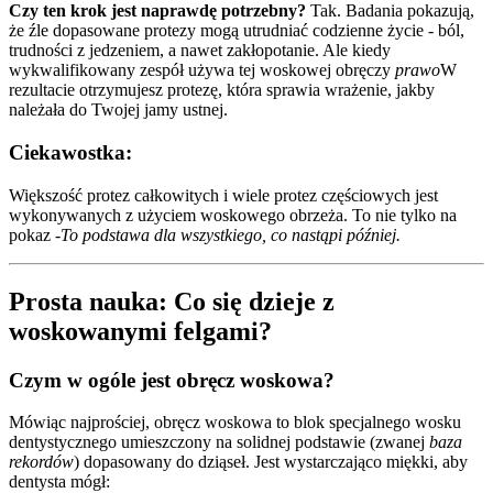
Czy ten krok jest naprawdę potrzebny?
Tak. Badania pokazują,
że źle dopasowane protezy mogą utrudniać codzienne życie - ból,
trudności z jedzeniem, a nawet zakłopotanie. Ale kiedy
wykwalifikowany zespół używa tej woskowej obręczy
prawo
W
rezultacie otrzymujesz protezę, która sprawia wrażenie, jakby
należała do Twojej jamy ustnej.
Ciekawostka:
Większość protez całkowitych i wiele protez częściowych jest
wykonywanych z użyciem woskowego obrzeża. To nie tylko na
pokaz -
To podstawa dla wszystkiego, co nastąpi później.
Prosta nauka: Co się dzieje z
woskowanymi felgami?
Czym w ogóle jest obręcz woskowa?
Mówiąc najprościej, obręcz woskowa to blok specjalnego wosku
dentystycznego umieszczony na solidnej podstawie (zwanej
baza
rekordów
) dopasowany do dziąseł. Jest wystarczająco miękki, aby
dentysta mógł: