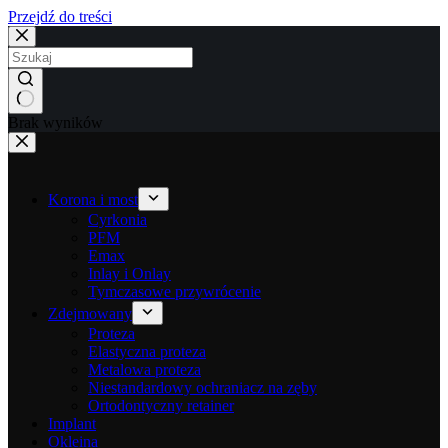
Przejdź do treści
Brak wyników
Korona i most
Cyrkonia
PFM
Emax
Inlay i Onlay
Tymczasowe przywrócenie
Zdejmowany
Proteza
Elastyczna proteza
Metalowa proteza
Niestandardowy ochraniacz na zęby
Ortodontyczny retainer
Implant
Okleina