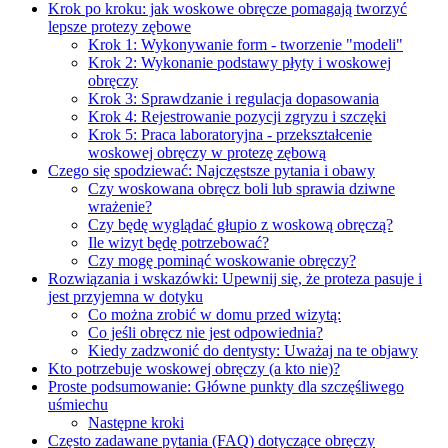
Krok po kroku: jak woskowe obręcze pomagają tworzyć
lepsze protezy zębowe
Krok 1: Wykonywanie form - tworzenie "modeli"
Krok 2: Wykonanie podstawy płyty i woskowej
obręczy
Krok 3: Sprawdzanie i regulacja dopasowania
Krok 4: Rejestrowanie pozycji zgryzu i szczęki
Krok 5: Praca laboratoryjna - przekształcenie
woskowej obręczy w protezę zębową
Czego się spodziewać: Najczęstsze pytania i obawy
Czy woskowana obręcz boli lub sprawia dziwne
wrażenie?
Czy będę wyglądać głupio z woskową obręczą?
Ile wizyt będę potrzebować?
Czy mogę pominąć woskowanie obręczy?
Rozwiązania i wskazówki: Upewnij się, że proteza pasuje i
jest przyjemna w dotyku
Co można zrobić w domu przed wizytą:
Co jeśli obręcz nie jest odpowiednia?
Kiedy zadzwonić do dentysty: Uważaj na te objawy
Kto potrzebuje woskowej obręczy (a kto nie)?
Proste podsumowanie: Główne punkty dla szczęśliwego
uśmiechu
Następne kroki
Często zadawane pytania (FAQ) dotyczące obręczy