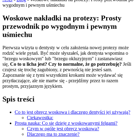
wygodnym i pewnym uśmiechu
Woskowe nakładki na protezy: Prosty
przewodnik po wygodnym i pewnym
uśmiechu
Pierwsza wizyta u dentysty w celu założenia nowej protezy może
rodzić wiele pytań. Być może słyszałeś, jak dentysta wspomina o
"brzegu woskowym" lub "brzegu okluzyjnym" i zastanawiasz
się,
Co to u licha jest? Czy to normalne, że go potrzebuję?
Jeśli
czujesz się trochę zagubiony, z pewnością nie jesteś sam.
Zapoznanie się z tymi wszystkimi krokami może wydawać się
przytłaczające, ale nie martw się - przejdźmy przez to razem
prostym, przyjaznym językiem.
Spis treści
Co to jest obręcz woskowa i dlaczego dentyści jej używają?
Ciekawostka:
Prosta nauka: Co się dzieje z woskowanymi felgami?
Czym w ogóle jest obręcz woskowa?
Dlaczego ma to znaczenie?