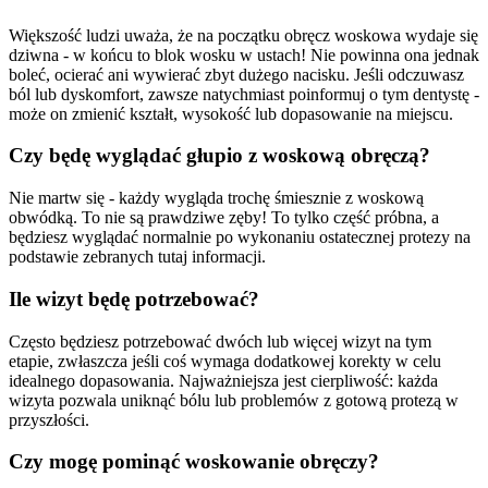
Większość ludzi uważa, że na początku obręcz woskowa wydaje się
dziwna - w końcu to blok wosku w ustach! Nie powinna ona jednak
boleć, ocierać ani wywierać zbyt dużego nacisku. Jeśli odczuwasz
ból lub dyskomfort, zawsze natychmiast poinformuj o tym dentystę -
może on zmienić kształt, wysokość lub dopasowanie na miejscu.
Czy będę wyglądać głupio z woskową obręczą?
Nie martw się - każdy wygląda trochę śmiesznie z woskową
obwódką. To nie są prawdziwe zęby! To tylko część próbna, a
będziesz wyglądać normalnie po wykonaniu ostatecznej protezy na
podstawie zebranych tutaj informacji.
Ile wizyt będę potrzebować?
Często będziesz potrzebować dwóch lub więcej wizyt na tym
etapie, zwłaszcza jeśli coś wymaga dodatkowej korekty w celu
idealnego dopasowania. Najważniejsza jest cierpliwość: każda
wizyta pozwala uniknąć bólu lub problemów z gotową protezą w
przyszłości.
Czy mogę pominąć woskowanie obręczy?