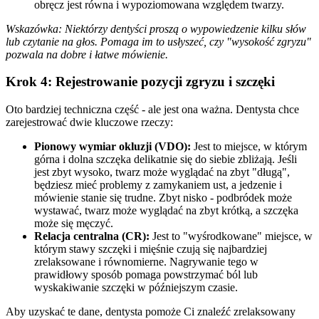
obręcz jest równa i wypoziomowana względem twarzy.
Wskazówka: Niektórzy dentyści proszą o wypowiedzenie kilku słów
lub czytanie na głos. Pomaga im to usłyszeć, czy "wysokość zgryzu"
pozwala na dobre i łatwe mówienie.
Krok 4: Rejestrowanie pozycji zgryzu i szczęki
Oto bardziej techniczna część - ale jest ona ważna. Dentysta chce
zarejestrować dwie kluczowe rzeczy:
Pionowy wymiar okluzji (VDO):
Jest to miejsce, w którym
górna i dolna szczęka delikatnie się do siebie zbliżają. Jeśli
jest zbyt wysoko, twarz może wyglądać na zbyt "długą",
będziesz mieć problemy z zamykaniem ust, a jedzenie i
mówienie stanie się trudne. Zbyt nisko - podbródek może
wystawać, twarz może wyglądać na zbyt krótką, a szczęka
może się męczyć.
Relacja centralna (CR):
Jest to "wyśrodkowane" miejsce, w
którym stawy szczęki i mięśnie czują się najbardziej
zrelaksowane i równomierne. Nagrywanie tego w
prawidłowy sposób pomaga powstrzymać ból lub
wyskakiwanie szczęki w późniejszym czasie.
Aby uzyskać te dane, dentysta pomoże Ci znaleźć zrelaksowany