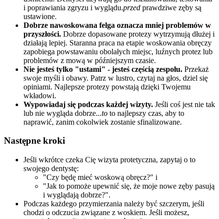
i poprawiania zgryzu i wyglądu.
przed
prawdziwe zęby są
ustawione.
Dobrze nawoskowana felga oznacza mniej problemów w
przyszłości.
Dobrze dopasowane protezy wytrzymują dłużej i
działają lepiej. Staranna praca na etapie woskowania obręczy
zapobiega powstawaniu obolałych miejsc, luźnych protez lub
problemów z mową w późniejszym czasie.
Nie jesteś tylko "ustami" - jesteś częścią zespołu.
Przekaż
swoje myśli i obawy. Patrz w lustro, czytaj na głos, dziel się
opiniami. Najlepsze protezy powstają dzięki Twojemu
wkładowi.
Wypowiadaj się podczas każdej wizyty.
Jeśli coś jest nie tak
lub nie wygląda dobrze...
to
to najlepszy czas, aby to
naprawić, zanim cokolwiek zostanie sfinalizowane.
Następne kroki
Jeśli wkrótce czeka Cię wizyta protetyczna, zapytaj o to
swojego dentystę:
"Czy będę mieć woskową obręcz?" i
"Jak to pomoże upewnić się, że moje nowe zęby pasują
i wyglądają dobrze?".
Podczas każdego przymierzania należy być szczerym, jeśli
chodzi o odczucia związane z woskiem. Jeśli możesz,