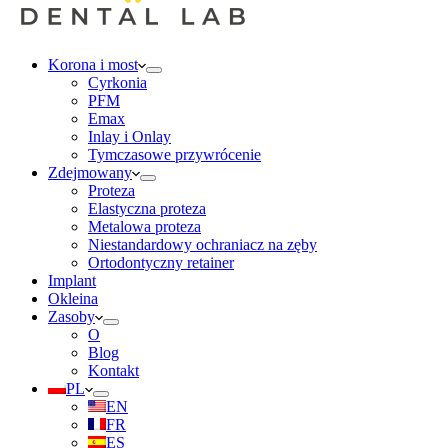
Korona i most
Cyrkonia
PFM
Emax
Inlay i Onlay
Tymczasowe przywrócenie
Zdejmowany
Proteza
Elastyczna proteza
Metalowa proteza
Niestandardowy ochraniacz na zęby
Ortodontyczny retainer
Implant
Okleina
Zasoby
O
Blog
Kontakt
PL
EN
FR
ES