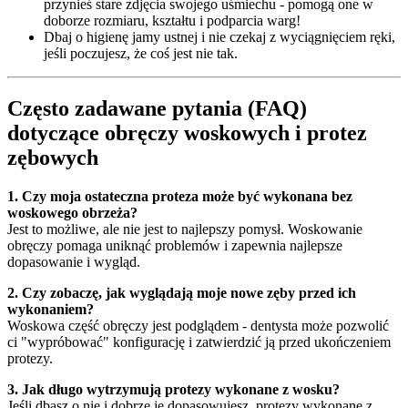
przynieś stare zdjęcia swojego uśmiechu - pomogą one w
doborze rozmiaru, kształtu i podparcia warg!
Dbaj o higienę jamy ustnej i nie czekaj z wyciągnięciem ręki,
jeśli poczujesz, że coś jest nie tak.
Często zadawane pytania (FAQ)
dotyczące obręczy woskowych i protez
zębowych
1. Czy moja ostateczna proteza może być wykonana bez
woskowego obrzeża?
Jest to możliwe, ale nie jest to najlepszy pomysł. Woskowanie
obręczy pomaga uniknąć problemów i zapewnia najlepsze
dopasowanie i wygląd.
2. Czy zobaczę, jak wyglądają moje nowe zęby przed ich
wykonaniem?
Woskowa część obręczy jest podglądem - dentysta może pozwolić
ci "wypróbować" konfigurację i zatwierdzić ją przed ukończeniem
protezy.
3. Jak długo wytrzymują protezy wykonane z wosku?
Jeśli dbasz o nie i dobrze je dopasowujesz, protezy wykonane z