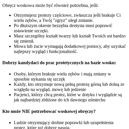
Obręcz woskowa może być również potrzebna, jeśli:
Otrzymujesz protezy częściowe, zwłaszcza jeśli brakuje Ci
wielu zębów, a Twój "zgryz" uległ zmianie.
Po dłuższym okresie bezzębia dentysta musi poprawić
ustawienie szczęki.
Masz szczególny kształt twarzy lub kształt Twoich ust bardzo
się zmienił.
Mowa lub żucie wymagają dodatkowej pomocy, aby uzyskać
najlepszy wygląd i funkcjonalność.
Dobrzy kandydaci do prac protetycznych na bazie wosku:
Osoby, którym brakuje wielu zębów i mają zmiany w
sposobie stykania się szczęk
Każdy, kto otrzymuje nową pełną protezę górną lub dolną ze
względu na wygląd, mowę lub jedzenie
Pacjenci, którzy chcą protez, które w dotyku i wyglądzie są
jak najbardziej zbliżone do ich dawnego uśmiechu
Kto może NIE potrzebować woskowej obręczy?
Ludzie otrzymujący drobne poprawki lub uzupełnienia
protez, które już dobrze pasują.