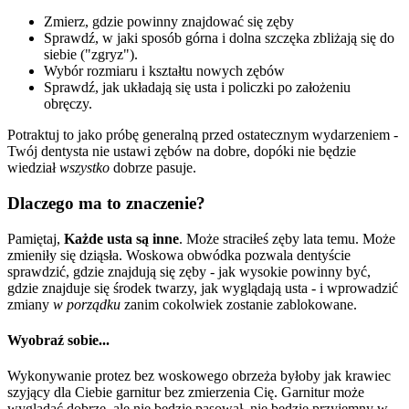
Zmierz, gdzie powinny znajdować się zęby
Sprawdź, w jaki sposób górna i dolna szczęka zbliżają się do
siebie ("zgryz").
Wybór rozmiaru i kształtu nowych zębów
Sprawdź, jak układają się usta i policzki po założeniu
obręczy.
Potraktuj to jako próbę generalną przed ostatecznym wydarzeniem -
Twój dentysta nie ustawi zębów na dobre, dopóki nie będzie
wiedział
wszystko
dobrze pasuje.
Dlaczego ma to znaczenie?
Pamiętaj,
Każde usta są inne
. Może straciłeś zęby lata temu. Może
zmieniły się dziąsła. Woskowa obwódka pozwala dentyście
sprawdzić, gdzie znajdują się zęby - jak wysokie powinny być,
gdzie znajduje się środek twarzy, jak wyglądają usta - i wprowadzić
zmiany
w porządku
zanim cokolwiek zostanie zablokowane.
Wyobraź sobie...
Wykonywanie protez bez woskowego obrzeża byłoby jak krawiec
szyjący dla Ciebie garnitur bez zmierzenia Cię. Garnitur może
wyglądać dobrze, ale nie będzie pasował, nie będzie przyjemny w