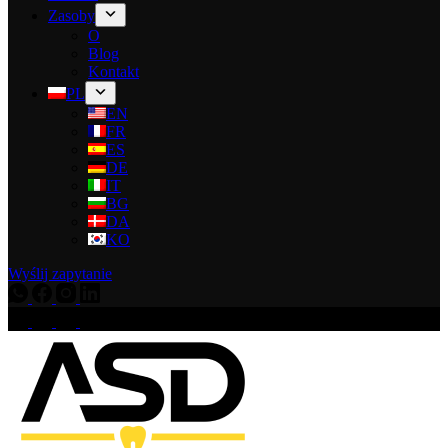
Zasoby
O
Blog
Kontakt
PL
EN
FR
ES
DE
IT
BG
DA
KO
Wyślij zapytanie