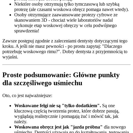
Niektóre osoby otrzymują tylko tymczasową lub szybką
protezę (ale czasami woskowa obręcz pomaga nawet wtedy).
Osoby otrzymujące zaawansowane protezy cyfrowe ze
skanowaniem 3D - chociaż wiele laboratoriów nadal
wykonuje etap woskowej obręczy w celu podwójnego
sprawdzenia!
Zawsze postępuj zgodnie z zaleceniami dentysty dotyczącymi tego
kroku. A jeśli nie masz pewności - po prostu zapytaj: "Dlaczego
potrzebuję woskowego rimu?". Dobry dentysta z przyjemnością to
wyjaśni.
Proste podsumowanie: Główne punkty
dla szczęśliwego uśmiechu
Oto, co jest najważniejsze:
Woskowane felgi nie są "tylko dodatkiem".
Są one
kluczową częścią tworzenia protez, które dobrze pasują,
wyglądają realistycznie i pomagają żuć i mówić tak, jak
należy.
Woskowana obręcz jest jak "jazda próbna"
dla nowego
uśmiechu. Dentyści używają go do kształtowania, testowania