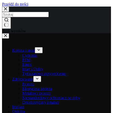
Przejdź do treści
Brak wyników
Korona i most
Cyrkonia
PFM
Emax
Inlay i Onlay
Tymczasowe przywrócenie
Zdejmowany
Proteza
Elastyczna proteza
Metalowa proteza
Niestandardowy ochraniacz na zęby
Ortodontyczny retainer
Implant
Okleina