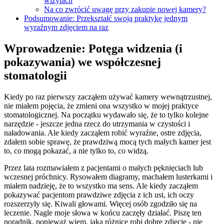
wizytach
Na co zwrócić uwagę przy zakupie nowej kamery?
Podsumowanie: Przekształć swoją praktykę jednym
wyraźnym zdjęciem na raz
Wprowadzenie: Potęga widzenia (i
pokazywania) we współczesnej
stomatologii
Kiedy po raz pierwszy zacząłem używać kamery wewnątrzustnej,
nie miałem pojęcia, że zmieni ona wszystko w mojej praktyce
stomatologicznej. Na początku wydawało się, że to tylko kolejne
narzędzie - jeszcze jedna rzecz do utrzymania w czystości i
naładowania. Ale kiedy zacząłem robić wyraźne, ostre zdjęcia,
zdałem sobie sprawę, że prawdziwą mocą tych małych kamer jest
to, co mogą pokazać, a nie tylko to, co widzą.
Przez lata rozmawiałem z pacjentami o małych pęknięciach lub
wczesnej próchnicy. Rysowałem diagramy, machałem lusterkami i
miałem nadzieję, że to wszystko ma sens. Ale kiedy zacząłem
pokazywać pacjentom prawdziwe zdjęcia z ich ust, ich oczy
rozszerzyły się. Kiwali głowami. Więcej osób zgodziło się na
leczenie. Nagle moje słowa w końcu zaczęły działać. Piszę ten
poradnik, ponieważ wiem, jaką różnicę robi dobre zdjęcie - nie