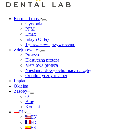
Korona i most
Cyrkonia
PFM
Emax
Inlay i Onlay
Tymczasowe przywrócenie
Zdejmowany
Proteza
Elastyczna proteza
Metalowa proteza
Niestandardowy ochraniacz na zęby
Ortodontyczny retainer
Implant
Okleina
Zasoby
O
Blog
Kontakt
PL
EN
FR
ES