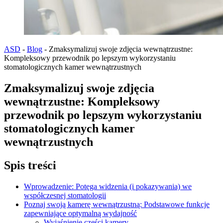
ASD
-
Blog
-
Zmaksymalizuj swoje zdjęcia wewnątrzustne:
Kompleksowy przewodnik po lepszym wykorzystaniu
stomatologicznych kamer wewnątrzustnych
Zmaksymalizuj swoje zdjęcia
wewnątrzustne: Kompleksowy
przewodnik po lepszym wykorzystaniu
stomatologicznych kamer
wewnątrzustnych
Spis treści
Wprowadzenie: Potęga widzenia (i pokazywania) we
współczesnej stomatologii
Poznaj swoją kamerę wewnątrzustną: Podstawowe funkcje
zapewniające optymalną wydajność
Wyjaśnienie części kamery