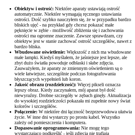
Obiektyw i ostrość:
Niektóre aparaty ustawiają ostrość
automatycznie. Niektóre wymagają ręcznego ustawiania
ostrości. Dość szybko nauczyłem się, że w przypadku bardzo
bliskich ujęć - na przykład gdy chcesz pokazać małe
pęknięcie w zębie - możliwość zbliżenia się i zachowania
ostrości ma ogromne znaczenie. Zawsze sprawdzam, czy
obiektyw jest w stanie zachować ostrość szczegółów, nawet z
bardzo bliska.
Wbudowane oświetlenie:
Większość z nich ma wbudowane
małe lampki. Kiedyś myślałem, że jaśniejsze jest lepsze, ale
zbyt dużo światła powoduje odblaski i słabe zdjęcia.
Zauważyłem, że aparaty ze zmiennym oświetleniem są o
wiele łatwiejsze, szczególnie podczas fotografowania
błyszczących wypełnień lub koron.
Jakość obrazu (rozdzielczość):
Więcej pikseli oznacza
lepszy obraz. Kiedy zaczynałem, mój aparat był dość
niewyraźny. Drobne szczegóły w zębach ginęły. Aktualizacja
do wysokiej rozdzielczości pokazała mi zupełnie nowy świat
kolorów i szczegółów.
Połączenie:
W niektóre dni łączność bezprzewodowa ułatwia
życie. W inne dni wystarczy po prostu kabel. Wszystko
zależy od pomieszczenia i komputera.
Dopasowanie oprogramowania:
Nie mogę tego
wystarczająco podkreślić - jeśli zdjęcia nie trafiają