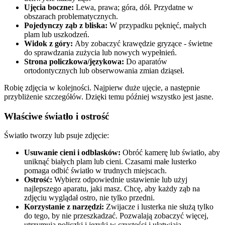
Ujęcia boczne:
Lewa, prawa; góra, dół. Przydatne w
obszarach problematycznych.
Pojedynczy ząb z bliska:
W przypadku pęknięć, małych
plam lub uszkodzeń.
Widok z góry:
Aby zobaczyć krawędzie gryzące - świetne
do sprawdzania zużycia lub nowych wypełnień.
Strona policzkowa/językowa:
Do aparatów
ortodontycznych lub obserwowania zmian dziąseł.
Robię zdjęcia w kolejności. Najpierw duże ujęcie, a następnie
przybliżenie szczegółów. Dzięki temu później wszystko jest jasne.
Właściwe światło i ostrość
Światło tworzy lub psuje zdjęcie:
Usuwanie cieni i odblasków:
Obróć kamerę lub światło, aby
uniknąć białych plam lub cieni. Czasami małe lusterko
pomaga odbić światło w trudnych miejscach.
Ostrość:
Wybierz odpowiednie ustawienie lub użyj
najlepszego aparatu, jaki masz. Chcę, aby każdy ząb na
zdjęciu wyglądał ostro, nie tylko przedni.
Korzystanie z narzędzi:
Zwijacze i lusterka nie służą tylko
do tego, by nie przeszkadzać. Pozwalają zobaczyć więcej,
utrzymują policzki i języki w czystości i ułatwiają