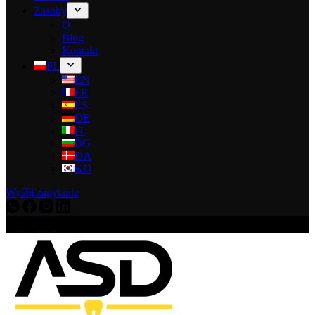
Zasoby
O
Blog
Kontakt
PL
EN
FR
ES
DE
IT
BG
DA
KO
Wyślij zapytanie