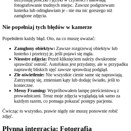
fotografowanie trudnych miejsc. Zawsze podgrzewam
lusterka lub odmgławiam je - nie ma nic gorszego niż
zamglone zdjęcia.
Nie popełniaj tych błędów w kamerze
Popełniłem każdy błąd. Oto, na co muszę uważać:
Zamglony obiektyw:
Zawsze rozgrzewaj obiektyw lub
lusterko i przetrzyj je, jeśli pojawi się mgła.
Nieostre zdjęcia:
Przed kliknięciem należy dwukrotnie
sprawdzić ostrość. Autofokus jest przydatny, ale w przypadku
naprawdę bliskich ujęć zawsze sprawdzaj podgląd.
Złe oświetlenie:
Nie wszystkie cienie same się naprawiają.
Zatrzymuję się, zmieniam kąty lub dodaję światło, jeśli to
konieczne.
Messy Framing:
Wypróbowałem lampę pierścieniową z
prowadnicami. Teraz moje zdjęcia wyglądają tak samo za
każdym razem, co pomaga pokazać postępy pacjenta.
Ćwicząc to wszystko, prawie nigdy nie muszę ponownie robić
zdjęć.
Płynna integracja: Fotografia