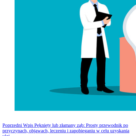
Poprzedni
Wpis
Pęknięty lub złamany ząb: Prosty przewodnik po
przyczynach, objawach, leczeniu i zapobieganiu w celu uzyskania