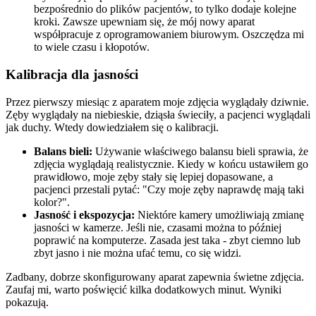
bezpośrednio do plików pacjentów, to tylko dodaje kolejne
kroki. Zawsze upewniam się, że mój nowy aparat
współpracuje z oprogramowaniem biurowym. Oszczędza mi
to wiele czasu i kłopotów.
Kalibracja dla jasności
Przez pierwszy miesiąc z aparatem moje zdjęcia wyglądały dziwnie.
Zęby wyglądały na niebieskie, dziąsła świeciły, a pacjenci wyglądali
jak duchy. Wtedy dowiedziałem się o kalibracji.
Balans bieli:
Używanie właściwego balansu bieli sprawia, że
zdjęcia wyglądają realistycznie. Kiedy w końcu ustawiłem go
prawidłowo, moje zęby stały się lepiej dopasowane, a
pacjenci przestali pytać: "Czy moje zęby naprawdę mają taki
kolor?".
Jasność i ekspozycja:
Niektóre kamery umożliwiają zmianę
jasności w kamerze. Jeśli nie, czasami można to później
poprawić na komputerze. Zasada jest taka - zbyt ciemno lub
zbyt jasno i nie można ufać temu, co się widzi.
Zadbany, dobrze skonfigurowany aparat zapewnia świetne zdjęcia.
Zaufaj mi, warto poświęcić kilka dodatkowych minut. Wyniki
pokazują.