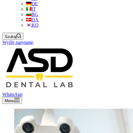
DE
IT
BG
DA
KO
Szukaj
Wyślij zapytanie
WhatsApp
Menu