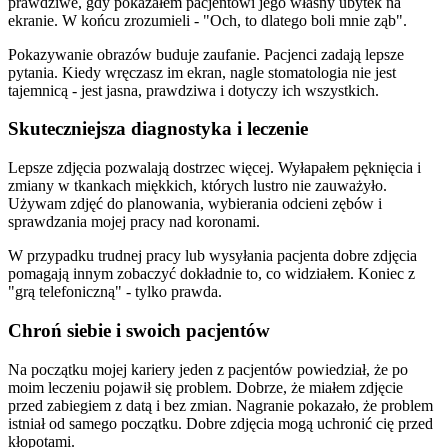
prawdziwe, gdy pokazałem pacjentowi jego własny ubytek na
ekranie. W końcu zrozumieli - "Och, to dlatego boli mnie ząb".
Pokazywanie obrazów buduje zaufanie. Pacjenci zadają lepsze
pytania. Kiedy wręczasz im ekran, nagle stomatologia nie jest
tajemnicą - jest jasna, prawdziwa i dotyczy ich wszystkich.
Skuteczniejsza diagnostyka i leczenie
Lepsze zdjęcia pozwalają dostrzec więcej. Wyłapałem pęknięcia i
zmiany w tkankach miękkich, których lustro nie zauważyło.
Używam zdjęć do planowania, wybierania odcieni zębów i
sprawdzania mojej pracy nad koronami.
W przypadku trudnej pracy lub wysyłania pacjenta dobre zdjęcia
pomagają innym zobaczyć dokładnie to, co widziałem. Koniec z
"grą telefoniczną" - tylko prawda.
Chroń siebie i swoich pacjentów
Na początku mojej kariery jeden z pacjentów powiedział, że po
moim leczeniu pojawił się problem. Dobrze, że miałem zdjęcie
przed zabiegiem z datą i bez zmian. Nagranie pokazało, że problem
istniał od samego początku. Dobre zdjęcia mogą uchronić cię przed
kłopotami.