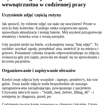
wewnątrzustna w codziennej pracy
Uczynienie zdjęć częścią rutyny
Jak sprawić, by robienie zdjęć ust stało się nawykiem? Proste w
użyciu listy kontrolne. Każdego ranka rozgrzewam aparat,
sprawdzam aktualizacje i testuję baterie. Mój asystent przygotowuje
retraktory i lusterka wraz z resztą narzędzi.
Gdy pacjent siedzi na fotelu, wykonujemy naszą "listę zdjęć". To
szybkie: uzyskać zgodę, przepłukać usta, umieścić je na miejscu i
gotowe. Posiadanie członka zespołu odpowiedzialnego za zdjęcia,
zwłaszcza gdy jest zajęty, pozwala mi skupić się na sprawdzaniu i
leczeniu pacjentów.
Organizowanie i zapisywanie obrazów
Kiedyś moje zdjęcia były wszędzie - laptopy, pendrive'y, kto wie
gdzie. Teraz każde zdjęcie trafia bezpośrednio do naszego
oprogramowania zarządzającego, powiązanego z pacjentem.
Używamy łatwych nazw - "Smith_Jane_before_filling_46" - i
sortujemy je: diagnoza, przed, po.
Codziennie tworzę kopie zapasowe w chmurze i lokalnie. Utrata