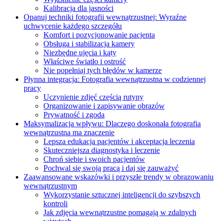
Kalibracja dla jasności
Opanuj techniki fotografii wewnątrzustnej: Wyraźne
uchwycenie każdego szczegółu
Komfort i pozycjonowanie pacjenta
Obsługa i stabilizacja kamery
Niezbędne ujęcia i kąty
Właściwe światło i ostrość
Nie popełniaj tych błędów w kamerze
Płynna integracja: Fotografia wewnątrzustna w codziennej
pracy
Uczynienie zdjęć częścią rutyny
Organizowanie i zapisywanie obrazów
Prywatność i zgoda
Maksymalizacja wpływu: Dlaczego doskonała fotografia
wewnątrzustna ma znaczenie
Lepsza edukacja pacjentów i akceptacja leczenia
Skuteczniejsza diagnostyka i leczenie
Chroń siebie i swoich pacjentów
Pochwal się swoją pracą i daj się zauważyć
Zaawansowane wskazówki i przyszłe trendy w obrazowaniu
wewnątrzustnym
Wykorzystanie sztucznej inteligencji do szybszych
kontroli
Jak zdjęcia wewnątrzustne pomagają w zdalnych