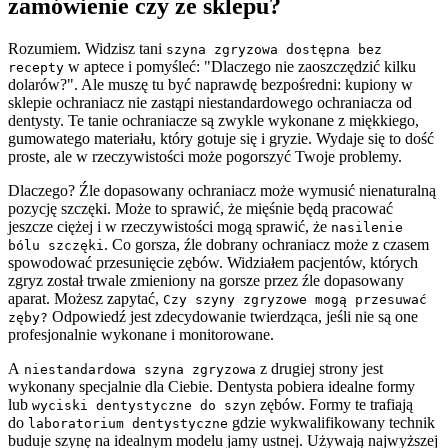
zamówienie czy ze sklepu?
Rozumiem. Widzisz tani
szyna zgryzowa dostępna bez
w aptece i pomyśleć: "Dlaczego nie zaoszczędzić kilku
recepty
dolarów?". Ale muszę tu być naprawdę bezpośredni: kupiony w
sklepie ochraniacz nie zastąpi niestandardowego ochraniacza od
dentysty. Te tanie ochraniacze są zwykle wykonane z miękkiego,
gumowatego materiału, który gotuje się i gryzie. Wydaje się to dość
proste, ale w rzeczywistości może pogorszyć Twoje problemy.
Dlaczego? Źle dopasowany ochraniacz może wymusić nienaturalną
pozycję szczęki. Może to sprawić, że mięśnie będą pracować
jeszcze ciężej i w rzeczywistości mogą sprawić, że
nasilenie
. Co gorsza, źle dobrany ochraniacz może z czasem
bólu szczęki
spowodować przesunięcie zębów. Widziałem pacjentów, których
zgryz został trwale zmieniony na gorsze przez źle dopasowany
aparat. Możesz zapytać,
Czy szyny zgryzowe mogą przesuwać
Odpowiedź jest zdecydowanie twierdząca, jeśli nie są one
zęby?
profesjonalnie wykonane i monitorowane.
A
z drugiej strony jest
niestandardowa szyna zgryzowa
wykonany specjalnie dla Ciebie. Dentysta pobiera idealne formy
lub
zębów. Formy te trafiają
wyciski dentystyczne do szyn
do
gdzie wykwalifikowany technik
laboratorium dentystyczne
buduje szynę na idealnym modelu jamy ustnej. Używają najwyższej