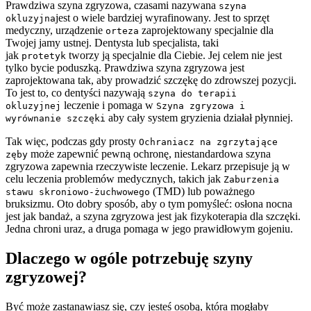
Prawdziwa szyna zgryzowa, czasami nazywana
szyna
jest o wiele bardziej wyrafinowany. Jest to sprzęt
okluzyjna
medyczny, urządzenie
zaprojektowany specjalnie dla
orteza
Twojej jamy ustnej. Dentysta lub specjalista, taki
jak
tworzy ją specjalnie dla Ciebie. Jej celem nie jest
protetyk
tylko bycie poduszką. Prawdziwa szyna zgryzowa jest
zaprojektowana tak, aby prowadzić szczękę do zdrowszej pozycji.
To jest to, co dentyści nazywają
szyna do terapii
leczenie i pomaga w
okluzyjnej
Szyna zgryzowa i
aby cały system gryzienia działał płynniej.
wyrównanie szczęki
Tak więc, podczas gdy prosty
Ochraniacz na zgrzytające
może zapewnić pewną ochronę, niestandardowa szyna
zęby
zgryzowa zapewnia rzeczywiste leczenie. Lekarz przepisuje ją w
celu leczenia problemów medycznych, takich jak
Zaburzenia
(TMD) lub poważnego
stawu skroniowo-żuchwowego
bruksizmu. Oto dobry sposób, aby o tym pomyśleć: osłona nocna
jest jak bandaż, a szyna zgryzowa jest jak fizykoterapia dla szczęki.
Jedna chroni uraz, a druga pomaga w jego prawidłowym gojeniu.
Dlaczego w ogóle potrzebuję szyny
zgryzowej?
Być może zastanawiasz się, czy jesteś osobą, która mogłaby