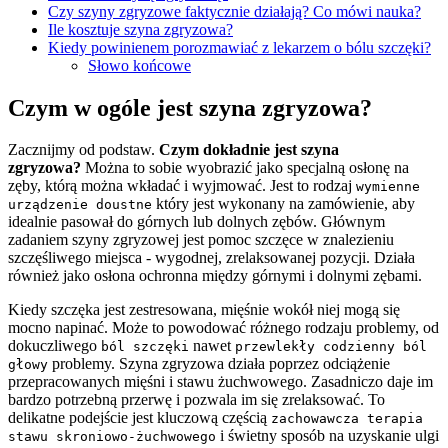
Czy szyny zgryzowe faktycznie działają? Co mówi nauka?
Ile kosztuje szyna zgryzowa?
Kiedy powinienem porozmawiać z lekarzem o bólu szczęki?
Słowo końcowe
Czym w ogóle jest szyna zgryzowa?
Zacznijmy od podstaw.
Czym dokładnie jest szyna
zgryzowa?
Można to sobie wyobrazić jako specjalną osłonę na
zęby, którą można wkładać i wyjmować. Jest to rodzaj
wymienne
który jest wykonany na zamówienie, aby
urządzenie doustne
idealnie pasował do górnych lub dolnych zębów. Głównym
zadaniem szyny zgryzowej jest pomoc szczęce w znalezieniu
szczęśliwego miejsca - wygodnej, zrelaksowanej pozycji. Działa
również jako osłona ochronna między górnymi i dolnymi zębami.
Kiedy szczęka jest zestresowana, mięśnie wokół niej mogą się
mocno napinać. Może to powodować różnego rodzaju problemy, od
dokuczliwego
nawet
ból szczęki
przewlekły codzienny ból
problemy. Szyna zgryzowa działa poprzez odciążenie
głowy
przepracowanych mięśni i stawu żuchwowego. Zasadniczo daje im
bardzo potrzebną przerwę i pozwala im się zrelaksować. To
delikatne podejście jest kluczową częścią
zachowawcza terapia
i świetny sposób na uzyskanie ulgi
stawu skroniowo-żuchwowego