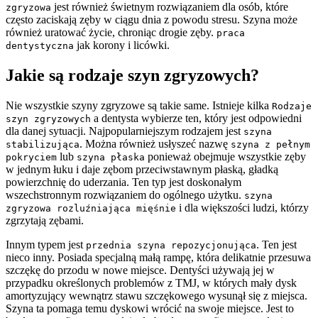
jest również świetnym rozwiązaniem dla osób, które
zgryzowa
często zaciskają zęby w ciągu dnia z powodu stresu. Szyna może
również uratować życie, chroniąc drogie zęby.
praca
jak korony i licówki.
dentystyczna
Jakie są rodzaje szyn zgryzowych?
Nie wszystkie szyny zgryzowe są takie same. Istnieje kilka
Rodzaje
a dentysta wybierze ten, który jest odpowiedni
szyn zgryzowych
dla danej sytuacji. Najpopularniejszym rodzajem jest
szyna
. Można również usłyszeć nazwę
stabilizująca
szyna z pełnym
lub
ponieważ obejmuje wszystkie zęby
pokryciem
szyna płaska
w jednym łuku i daje zębom przeciwstawnym płaską, gładką
powierzchnię do uderzania. Ten typ jest doskonałym
wszechstronnym rozwiązaniem do ogólnego użytku.
szyna
i dla większości ludzi, którzy
zgryzowa rozluźniająca mięśnie
zgrzytają zębami.
Innym typem jest
. Ten jest
przednia szyna repozycjonująca
nieco inny. Posiada specjalną małą rampę, która delikatnie przesuwa
szczękę do przodu w nowe miejsce. Dentyści używają jej w
przypadku określonych problemów z TMJ, w których mały dysk
amortyzujący wewnątrz stawu szczękowego wysunął się z miejsca.
Szyna ta pomaga temu dyskowi wrócić na swoje miejsce. Jest to