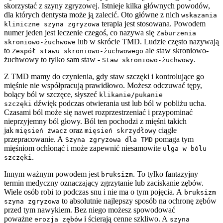
skorzystać z szyny zgryzowej. Istnieje kilka głównych powodów,
dla których dentysta może ją zalecić. Oto główne z nich
wskazania
terapia jest stosowana. Powodem
kliniczne szyna zgryzowa
numer jeden jest leczenie czegoś, co nazywa się
Zaburzenia
lub w skrócie TMD. Ludzie często nazywają
skroniowo-żuchwowe
to
ale staw skroniowo-
Zespół stawu skroniowo-żuchwowego
żuchwowy to tylko sam staw -
.
Staw skroniowo-żuchwowy
Z TMD mamy do czynienia, gdy staw szczęki i kontrolujące go
mięśnie nie współpracują prawidłowo. Możesz odczuwać tępy,
bolący ból w szczęce, słyszeć
klikanie/pukanie
dźwięk podczas otwierania ust lub ból w pobliżu ucha.
szczęki
Czasami ból może się nawet rozprzestrzeniać i przypominać
nieprzyjemny ból głowy. Ból ten pochodzi z mięśni takich
jak
oraz
ciągłe
mięsień żwacz
mięsień skrzydłowy
przepracowanie. A
pomaga tym
Szyna zgryzowa dla TMD
mięśniom ochłonąć i może zapewnić niesamowite
ulga w bólu
.
szczęki
Innym ważnym powodem jest
. To tylko fantazyjny
bruksizm
termin medyczny oznaczający zgrzytanie lub zaciskanie zębów.
Wiele osób robi to podczas snu i nie ma o tym pojęcia. A
bruksizm
to absolutnie najlepszy sposób na ochronę zębów
szyna zgryzowa
przed tym nawykiem. Bez niego możesz spowodować
poważne
i ścierają cenne szkliwo. A
erozja zębów
szyna