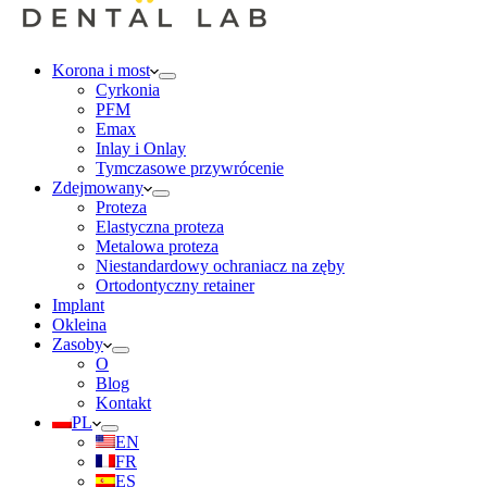
Korona i most
Cyrkonia
PFM
Emax
Inlay i Onlay
Tymczasowe przywrócenie
Zdejmowany
Proteza
Elastyczna proteza
Metalowa proteza
Niestandardowy ochraniacz na zęby
Ortodontyczny retainer
Implant
Okleina
Zasoby
O
Blog
Kontakt
PL
EN
FR
ES