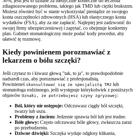
50%, jeśli jest to uznane za medycznie konieczne do leczenia
zdiagnozowanego problemu, takiego jak TMD lub ciężki bruksizm.
Możesz również być w stanie wykorzystać pieniądze ze swojego
konta oszczędności zdrowotnych (HSA) lub elastycznego konta
wydatków (FSA), aby za nie zapłacić. Najlepiej jest zadzwonić do
swojej firmy ubezpieczeniowej i zapytać, co obejmuje konkretny
plan. Gabinet stomatologiczny może podać kody procedur, aby
ułatwić tę rozmowę.
Kiedy powinienem porozmawiać z
lekarzem o bólu szczęki?
Jeśli czytasz to i kiwasz głową "tak, to ja", to prawdopodobnie
nadszedł czas, aby porozmawiać z profesjonalistą.
Powinieneś
lub
skonsultować się ze specjalistą TMJ
stomatologa rodzinnego, jeśli występuje którykolwiek z poniższych
objawów
:
Oznaki, że potrzebujesz szyny zgryzowej
Ból, który nie ustępuje:
Odczuwasz ciągły ból szczęki,
twarzy lub uszu.
Problemy z żuciem:
Jedzenie sprawia ból lub jest trudne.
Bóle głowy:
Często odczuwasz bóle głowy, zwłaszcza zaraz
po przebudzeniu.
Dziwne dźwięki:
Szczęka wydaje odgłosy klikania,