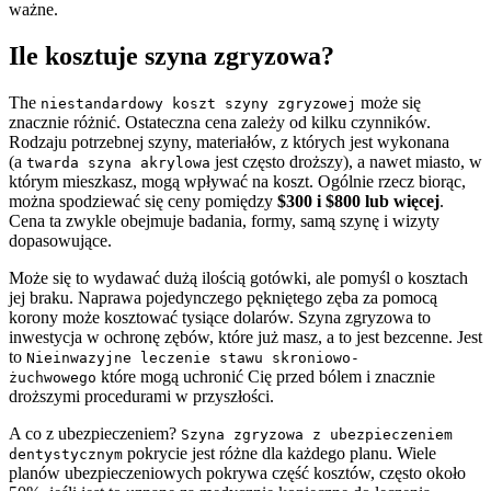
ważne.
Ile kosztuje szyna zgryzowa?
The
może się
niestandardowy koszt szyny zgryzowej
znacznie różnić. Ostateczna cena zależy od kilku czynników.
Rodzaju potrzebnej szyny, materiałów, z których jest wykonana
(a
jest często droższy), a nawet miasto, w
twarda szyna akrylowa
którym mieszkasz, mogą wpływać na koszt. Ogólnie rzecz biorąc,
można spodziewać się ceny pomiędzy
$300 i $800 lub więcej
.
Cena ta zwykle obejmuje badania, formy, samą szynę i wizyty
dopasowujące.
Może się to wydawać dużą ilością gotówki, ale pomyśl o kosztach
jej braku. Naprawa pojedynczego pękniętego zęba za pomocą
korony może kosztować tysiące dolarów. Szyna zgryzowa to
inwestycja w ochronę zębów, które już masz, a to jest bezcenne. Jest
to
Nieinwazyjne leczenie stawu skroniowo-
które mogą uchronić Cię przed bólem i znacznie
żuchwowego
droższymi procedurami w przyszłości.
A co z ubezpieczeniem?
Szyna zgryzowa z ubezpieczeniem
pokrycie jest różne dla każdego planu. Wiele
dentystycznym
planów ubezpieczeniowych pokrywa część kosztów, często około