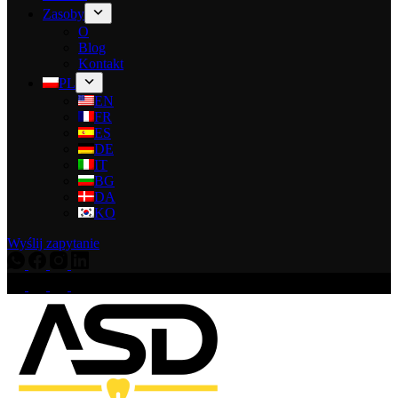
Zasoby
O
Blog
Kontakt
PL
EN
FR
ES
DE
IT
BG
DA
KO
Wyślij zapytanie