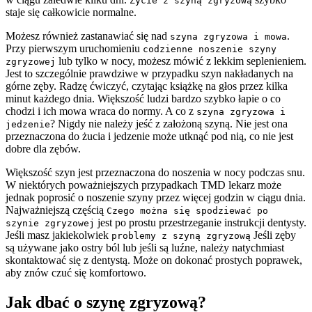
Życie z szyną zgryzową
staje się całkowicie normalne.
Możesz również zastanawiać się nad
.
szyna zgryzowa i mowa
Przy pierwszym uruchomieniu
codzienne noszenie szyny
lub tylko w nocy, możesz mówić z lekkim seplenieniem.
zgryzowej
Jest to szczególnie prawdziwe w przypadku szyn nakładanych na
górne zęby. Radzę ćwiczyć, czytając książkę na głos przez kilka
minut każdego dnia. Większość ludzi bardzo szybko łapie o co
chodzi i ich mowa wraca do normy. A co z
szyna zgryzowa i
? Nigdy nie należy jeść z założoną szyną. Nie jest ona
jedzenie
przeznaczona do żucia i jedzenie może utknąć pod nią, co nie jest
dobre dla zębów.
Większość szyn jest przeznaczona do noszenia w nocy podczas snu.
W niektórych poważniejszych przypadkach TMD lekarz może
jednak poprosić o noszenie szyny przez więcej godzin w ciągu dnia.
Najważniejszą częścią
Czego można się spodziewać po
jest po prostu przestrzeganie instrukcji dentysty.
szynie zgryzowej
Jeśli masz jakiekolwiek
Jeśli zęby
problemy z szyną zgryzową
są używane jako ostry ból lub jeśli są luźne, należy natychmiast
skontaktować się z dentystą. Może on dokonać prostych poprawek,
aby znów czuć się komfortowo.
Jak dbać o szynę zgryzową?