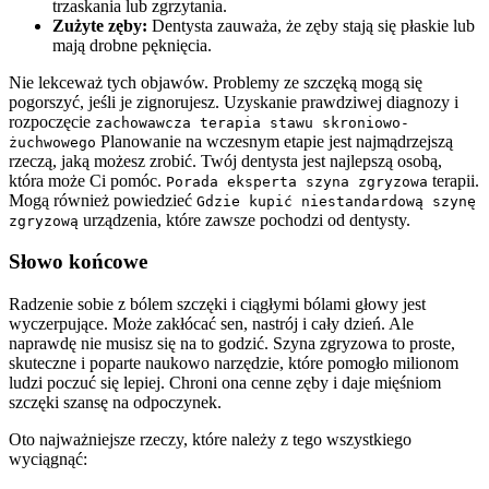
trzaskania lub zgrzytania.
Zużyte zęby:
Dentysta zauważa, że zęby stają się płaskie lub
mają drobne pęknięcia.
Nie lekceważ tych objawów. Problemy ze szczęką mogą się
pogorszyć, jeśli je zignorujesz. Uzyskanie prawdziwej diagnozy i
rozpoczęcie
zachowawcza terapia stawu skroniowo-
Planowanie na wczesnym etapie jest najmądrzejszą
żuchwowego
rzeczą, jaką możesz zrobić. Twój dentysta jest najlepszą osobą,
która może Ci pomóc.
terapii.
Porada eksperta szyna zgryzowa
Mogą również powiedzieć
Gdzie kupić niestandardową szynę
urządzenia, które zawsze pochodzi od dentysty.
zgryzową
Słowo końcowe
Radzenie sobie z bólem szczęki i ciągłymi bólami głowy jest
wyczerpujące. Może zakłócać sen, nastrój i cały dzień. Ale
naprawdę nie musisz się na to godzić. Szyna zgryzowa to proste,
skuteczne i poparte naukowo narzędzie, które pomogło milionom
ludzi poczuć się lepiej. Chroni ona cenne zęby i daje mięśniom
szczęki szansę na odpoczynek.
Oto najważniejsze rzeczy, które należy z tego wszystkiego
wyciągnąć: