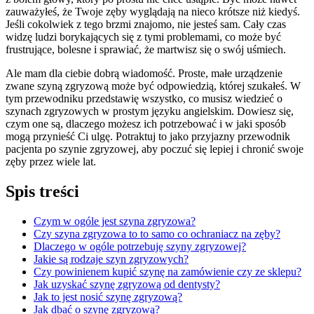
zauważyłeś, że Twoje zęby wyglądają na nieco krótsze niż kiedyś.
Jeśli cokolwiek z tego brzmi znajomo, nie jesteś sam. Cały czas
widzę ludzi borykających się z tymi problemami, co może być
frustrujące, bolesne i sprawiać, że martwisz się o swój uśmiech.
Ale mam dla ciebie dobrą wiadomość. Proste, małe urządzenie
zwane szyną zgryzową może być odpowiedzią, której szukałeś. W
tym przewodniku przedstawię wszystko, co musisz wiedzieć o
szynach zgryzowych w prostym języku angielskim. Dowiesz się,
czym one są, dlaczego możesz ich potrzebować i w jaki sposób
mogą przynieść Ci ulgę. Potraktuj to jako przyjazny przewodnik
pacjenta po szynie zgryzowej, aby poczuć się lepiej i chronić swoje
zęby przez wiele lat.
Spis treści
Czym w ogóle jest szyna zgryzowa?
Czy szyna zgryzowa to to samo co ochraniacz na zęby?
Dlaczego w ogóle potrzebuję szyny zgryzowej?
Jakie są rodzaje szyn zgryzowych?
Czy powinienem kupić szynę na zamówienie czy ze sklepu?
Jak uzyskać szynę zgryzową od dentysty?
Jak to jest nosić szynę zgryzową?
Jak dbać o szynę zgryzową?