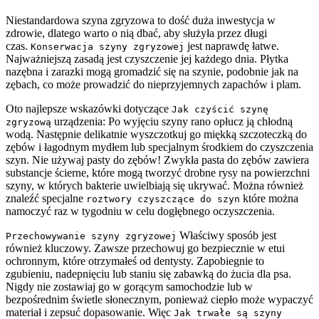
Niestandardowa szyna zgryzowa to dość duża inwestycja w
zdrowie, dlatego warto o nią dbać, aby służyła przez długi
czas.
jest naprawdę łatwe.
Konserwacja szyny zgryzowej
Najważniejszą zasadą jest czyszczenie jej każdego dnia. Płytka
nazębna i zarazki mogą gromadzić się na szynie, podobnie jak na
zębach, co może prowadzić do nieprzyjemnych zapachów i plam.
Oto najlepsze wskazówki dotyczące
Jak czyścić szynę
urządzenia: Po wyjęciu szyny rano opłucz ją chłodną
zgryzową
wodą. Następnie delikatnie wyszczotkuj go miękką szczoteczką do
zębów i łagodnym mydłem lub specjalnym środkiem do czyszczenia
szyn. Nie używaj pasty do zębów! Zwykła pasta do zębów zawiera
substancje ścierne, które mogą tworzyć drobne rysy na powierzchni
szyny, w których bakterie uwielbiają się ukrywać. Można również
znaleźć specjalne
które można
roztwory czyszczące do szyn
namoczyć raz w tygodniu w celu dogłębnego oczyszczenia.
Właściwy sposób jest
Przechowywanie szyny zgryzowej
również kluczowy. Zawsze przechowuj go bezpiecznie w etui
ochronnym, które otrzymałeś od dentysty. Zapobiegnie to
zgubieniu, nadepnięciu lub staniu się zabawką do żucia dla psa.
Nigdy nie zostawiaj go w gorącym samochodzie lub w
bezpośrednim świetle słonecznym, ponieważ ciepło może wypaczyć
materiał i zepsuć dopasowanie. Więc
Jak trwałe są szyny