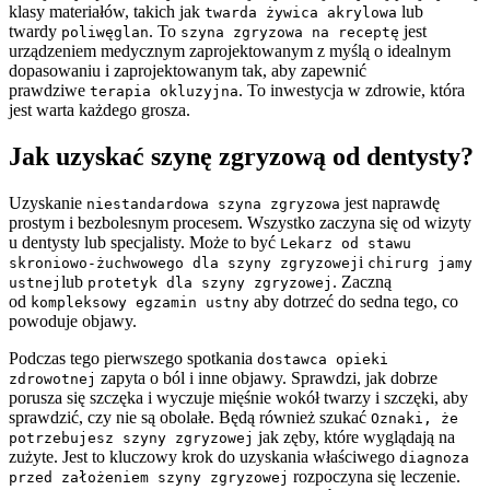
klasy materiałów, takich jak
lub
twarda żywica akrylowa
twardy
. To
jest
poliwęglan
szyna zgryzowa na receptę
urządzeniem medycznym zaprojektowanym z myślą o idealnym
dopasowaniu i zaprojektowanym tak, aby zapewnić
prawdziwe
. To inwestycja w zdrowie, która
terapia okluzyjna
jest warta każdego grosza.
Jak uzyskać szynę zgryzową od dentysty?
Uzyskanie
jest naprawdę
niestandardowa szyna zgryzowa
prostym i bezbolesnym procesem. Wszystko zaczyna się od wizyty
u dentysty lub specjalisty. Może to być
Lekarz od stawu
i
skroniowo-żuchwowego dla szyny zgryzowej
chirurg jamy
lub
. Zaczną
ustnej
protetyk dla szyny zgryzowej
od
aby dotrzeć do sedna tego, co
kompleksowy egzamin ustny
powoduje objawy.
Podczas tego pierwszego spotkania
dostawca opieki
zapyta o ból i inne objawy. Sprawdzi, jak dobrze
zdrowotnej
porusza się szczęka i wyczuje mięśnie wokół twarzy i szczęki, aby
sprawdzić, czy nie są obolałe. Będą również szukać
Oznaki, że
jak zęby, które wyglądają na
potrzebujesz szyny zgryzowej
zużyte. Jest to kluczowy krok do uzyskania właściwego
diagnoza
rozpoczyna się leczenie.
przed założeniem szyny zgryzowej