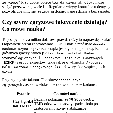
Przy dobrej opiece
może
zgryzowe?
twarda szyna akrylowa
służyć przez wiele, wiele lat. Regularne wizyty kontrolne u dentysty
pozwolą upewnić się, że zęby są dopasowane i działają bez zarzutu.
Czy szyny zgryzowe faktycznie działają?
Co mówi nauka?
To jest pytanie za milion dolarów, prawda? Czy to naprawdę działa?
Odpowiedź brzmi zdecydowane TAK. Istnieje mnóstwo
dowody
terapia jest ogromną pomocą. Badania
naukowe szyna zgryzowa
głównych graczy, takich jak
Narodowy Instytut Badań
Stomatologicznych i Czaszkowo-Szczękowo-Twarzowych
i grupy ekspertów, takie jak
(NIDCR)
Amerykańska Akademia
wszystkie wspierają ich
Bólu Twarzowo-Szczękowego (AAOP)
użycie.
Przyjrzyjmy się faktom. The
skuteczność szyn
zostało wielokrotnie udowodnione w badaniach.
zgryzowych
Pytanie
Co mówi nauka
Badania pokazują, że
70-90%
osób z
Czy łagodzi
TMD odczuwa znaczny spadek bólu po
ból TMD?
zastosowaniu szyny stabilizującej.