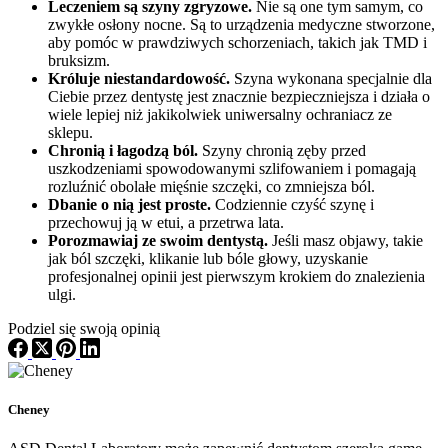
Leczeniem są szyny zgryzowe.
Nie są one tym samym, co
zwykłe osłony nocne. Są to urządzenia medyczne stworzone,
aby pomóc w prawdziwych schorzeniach, takich jak TMD i
bruksizm.
Króluje niestandardowość.
Szyna wykonana specjalnie dla
Ciebie przez dentystę jest znacznie bezpieczniejsza i działa o
wiele lepiej niż jakikolwiek uniwersalny ochraniacz ze
sklepu.
Chronią i łagodzą ból.
Szyny chronią zęby przed
uszkodzeniami spowodowanymi szlifowaniem i pomagają
rozluźnić obolałe mięśnie szczęki, co zmniejsza ból.
Dbanie o nią jest proste.
Codziennie czyść szynę i
przechowuj ją w etui, a przetrwa lata.
Porozmawiaj ze swoim dentystą.
Jeśli masz objawy, takie
jak ból szczęki, klikanie lub bóle głowy, uzyskanie
profesjonalnej opinii jest pierwszym krokiem do znalezienia
ulgi.
Podziel się swoją opinią
Cheney