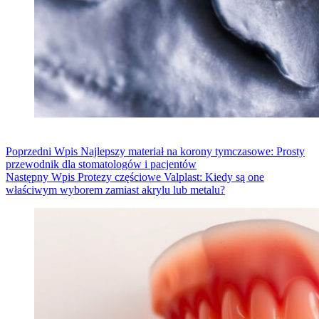
Poprzedni
Wpis
Najlepszy materiał na korony tymczasowe: Prosty
przewodnik dla stomatologów i pacjentów
Następny
Wpis
Protezy częściowe Valplast: Kiedy są one
właściwym wyborem zamiast akrylu lub metalu?