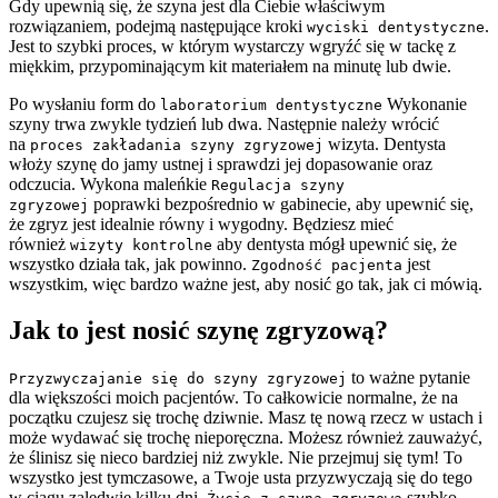
Gdy upewnią się, że szyna jest dla Ciebie właściwym
rozwiązaniem, podejmą następujące kroki
.
wyciski dentystyczne
Jest to szybki proces, w którym wystarczy wgryźć się w tackę z
miękkim, przypominającym kit materiałem na minutę lub dwie.
Po wysłaniu form do
Wykonanie
laboratorium dentystyczne
szyny trwa zwykle tydzień lub dwa. Następnie należy wrócić
na
wizyta. Dentysta
proces zakładania szyny zgryzowej
włoży szynę do jamy ustnej i sprawdzi jej dopasowanie oraz
odczucia. Wykona maleńkie
Regulacja szyny
poprawki bezpośrednio w gabinecie, aby upewnić się,
zgryzowej
że zgryz jest idealnie równy i wygodny. Będziesz mieć
również
aby dentysta mógł upewnić się, że
wizyty kontrolne
wszystko działa tak, jak powinno.
jest
Zgodność pacjenta
wszystkim, więc bardzo ważne jest, aby nosić go tak, jak ci mówią.
Jak to jest nosić szynę zgryzową?
to ważne pytanie
Przyzwyczajanie się do szyny zgryzowej
dla większości moich pacjentów. To całkowicie normalne, że na
początku czujesz się trochę dziwnie. Masz tę nową rzecz w ustach i
może wydawać się trochę nieporęczna. Możesz również zauważyć,
że ślinisz się nieco bardziej niż zwykle. Nie przejmuj się tym! To
wszystko jest tymczasowe, a Twoje usta przyzwyczają się do tego
w ciągu zaledwie kilku dni.
szybko