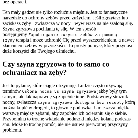
bez operacji.
Ten mały gadżet nie tylko rozluźnia mięśnie. Jest to fantastyczne
narzędzie do ochrony zębów przed zużyciem. Jeśli zgrzytasz lub
zaciskasz zęby - zwłaszcza w nocy - wywierasz na nie szaloną siłę.
Szyna zgryzowa pochłania tę siłę. W ten sposób
postępujemy
Zapobieganie zużyciu zębów za pomocą
terapia i może uchronić Cię przed wyszczerbieniem, a nawet
szyny
złamaniem zębów w przyszłości. To prosty pomysł, który przynosi
duże korzyści dla Twojego uśmiechu.
Czy szyna zgryzowa to to samo co
ochraniacz na zęby?
Jest to pytanie, które ciągle otrzymuję. Ludzie często używają
terminów
jakby były tym
Osłona nocna vs szyna zgryzowa
samym, ale tak naprawdę są zupełnie inne. Podstawowy strażnik
nocny, zwłaszcza
którą
szyna zgryzowa dostępna bez recepty
można kupić w drogerii, to głównie poduszka. Umieszcza miękką
warstwę między zębami, aby zapobiec ich ocieraniu się o siebie.
Przypomina to trochę wkładanie poduszki między kolana podczas
snu. Może to trochę pomóc, ale nie usuwa pierwotnej przyczyny
problemu.