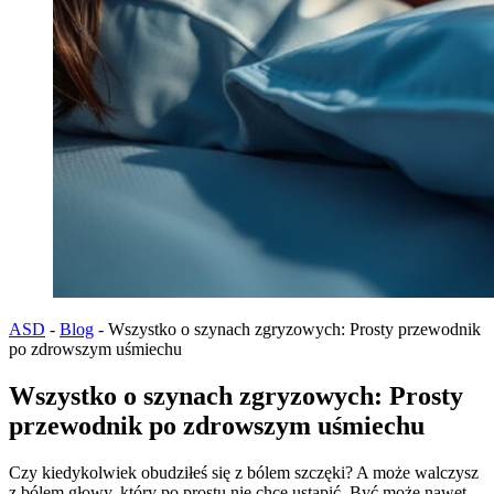
ASD
-
Blog
-
Wszystko o szynach zgryzowych: Prosty przewodnik
po zdrowszym uśmiechu
Wszystko o szynach zgryzowych: Prosty
przewodnik po zdrowszym uśmiechu
Czy kiedykolwiek obudziłeś się z bólem szczęki? A może walczysz
z bólem głowy, który po prostu nie chce ustąpić. Być może nawet