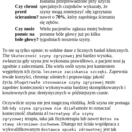
Badania przeprowadzone przy użyciu
Czy chroni
specjalnych czujników wykazały, że
przed
szyny mogą zmniejszyć siłę zgrzytania
ścieraniem?
nawet o
70%
, który zapobiega ścieraniu
się zębów.
Czy może
Wielu pacjentów zgłasza mniej bolesne
pomóc na
poranne bóle głowy już po kilku
bóle głowy?
tygodniach noszenia szyny.
To nie są tylko opinie; to solidne dane z licznych badań klinicznych.
The
jest bardzo wysoka,
Skuteczność szyny zgryzowej
zwłaszcza gdy szyna jest wykonana prawidłowo, a pacjent nosi ją
zgodnie z zaleceniami. Dla wielu osób szyna jest kamieniem
węgielnym ich życia.
. Zapewnia
leczenie zaciskania szczęki
trwałe korzyści, chroniąc uśmiech i poprawiając jakość
życia.
może
Długotrwałe stosowanie szyny zgryzowej
zapobiec konieczności wykonywania bardziej skomplikowanych i
kosztownych prac dentystycznych w późniejszym czasie.
Oczywiście szyna nie jest magiczną różdżką. Jeśli szyna nie pomaga
lub
może to oznaczać
Gdy szyna zgryzowa nie działa
konieczność zbadania
Alternatywy dla szyny
terapia, taka jak fizykoterapia lub nawet
zgryzowej
Botox na
. Dlatego też ścisła współpraca z
stawy skroniowo-żuchwowe
wykwalifikowanym
jest tak
dostawca opieki zdrowotnej