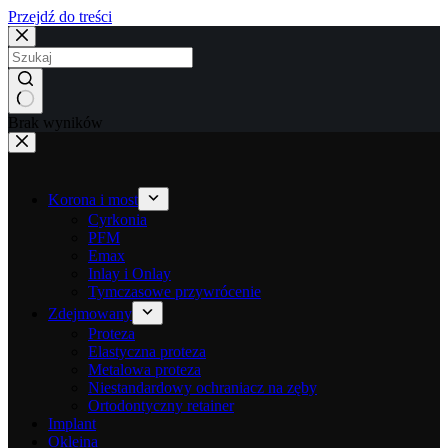
Przejdź do treści
Brak wyników
Korona i most
Cyrkonia
PFM
Emax
Inlay i Onlay
Tymczasowe przywrócenie
Zdejmowany
Proteza
Elastyczna proteza
Metalowa proteza
Niestandardowy ochraniacz na zęby
Ortodontyczny retainer
Implant
Okleina