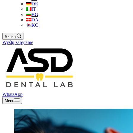
DE
IT
BG
DA
KO
Szukaj
Wyślij zapytanie
WhatsApp
Menu