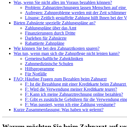
Was, wenn Sie nicht alles im Voraus bezahlen können?
Problem: Zahnarztrechnungen lassen Menschen auf eine
Aufregen: Zahnprobleme werden mit der Zeit schlimmer
Lösung: Zeitlich gestaffelte Zahlung hilft Ihnen bei der 
Bieten Zahnärzte spezielle Zahlungspläne an?
Zahlungspläne über das Amt
Finanzierungen durch Dritte
Darlehen für Zahnärzte
Rabattierte Zahnpläne
Wie können Sie bei den Zahnarztkosten sparen?
Was tun, wenn man sich die Zahnpflege nicht leisten kann?
Gemeinschaftliche Zahnkliniken
Zahnmedizinische Schulen
Hilfsprogramme
Für Notfälle
FAQ: Häufige Fragen zum Bezahlen beim Zahnarzt
F: Ist die Bezahlung mit einer Kreditkarte beim Zahnarzt 
F: Wird die Verwendung meiner Kreditkarte teurer?
F: Kann ich meine Zahnarztrechnung online bezahlen?
F: Gibt es zusätzliche Gebühren für die Verwendung eine
F: Was passiert, wenn ich eine Zahlung versäume?
Kurze Zusammenfassung: Was haben wir gelernt?
Warum möchten Sie beim Zahnarzt auf ver