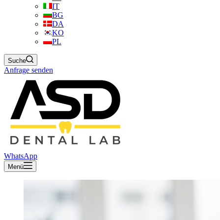
IT
BG
DA
KO
PL
Suche
Anfrage senden
WhatsApp
Menü