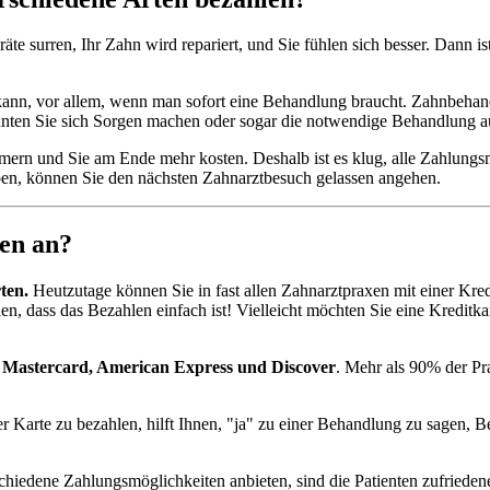
äte surren, Ihr Zahn wird repariert, und Sie fühlen sich besser. Dann is
kann, vor allem, wenn man sofort eine Behandlung braucht. Zahnbehand
nnten Sie sich Sorgen machen oder sogar die notwendige Behandlung a
rn und Sie am Ende mehr kosten. Deshalb ist es klug, alle Zahlungsmö
en, können Sie den nächsten Zahnarztbesuch gelassen angehen.
en an?
ten.
Heutzutage können Sie in fast allen Zahnarztpraxen mit einer Kred
n, dass das Bezahlen einfach ist! Vielleicht möchten Sie eine Kredit
, Mastercard, American Express und Discover
. Mehr als 90% der Pr
r Karte zu bezahlen, hilft Ihnen, "ja" zu einer Behandlung zu sagen, 
erschiedene Zahlungsmöglichkeiten anbieten, sind die Patienten zufried