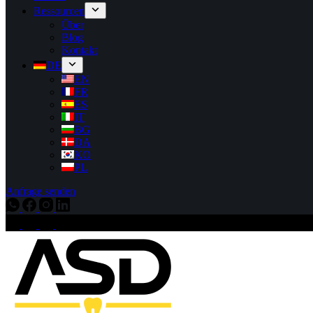
Ressourcen
Über
Blog
Kontakt
DE
EN
FR
ES
IT
BG
DA
KO
PL
Anfrage senden