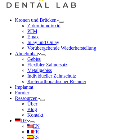
Kronen und Brücken
Zirkoniumdioxid
PFM
Emax
Inlay und Onlay
Vorübergehende Wiederherstellung
Abnehmbar
Gebiss
Flexibler Zahnersatz
Metallgebiss
Individueller Zahnschutz
Kieferorthopädischer Retainer
Implantat
Furnier
Ressourcen
Über
Blog
Kontakt
DE
EN
FR
ES