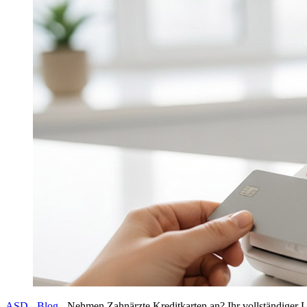
ASD
-
Blog
-
Nehmen Zahnärzte Kreditkarten an? Ihr vollständiger L