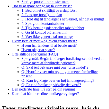
Særlige procedurer koster mere
Tips til at spare penge og få klare priser
1. Bed om et skriftligt overslag først
2. Læs (og forstå) din plan
3. Hold dig til tandlæger i netværket, når det er muligt
4. Spørg om kontantrabatter
5. Tjek betalingsplaner eller rabatklubber
6. Gå til kontrol og rengøring
7. Vær ikke genert - tal om penge
Hvem betaler mest - og hvem sparer mest?
Hvem har tendens til at betale mest?
Hvem plejer at spare?
Ofte stillede spørgsmål (FAQ)
Spørgsmål: Begår tandlæger forsikringssvindel ved at
kræve mere af forsikrede patienter?
Q: Skal jeg bekymre mig om "prissvindel"?
Q: Hvorfor viser min regning to meget forskellige
priser?
Q: Kan jeg klage over en høj tandlægeregning?
Q: Er tandforsikring virkelig det værd?
Den nederste linje: Få styr på din regning
Klar til at håndtere dine tandlægeregninger?
Tager tandlæger virkelig mere, hvis du