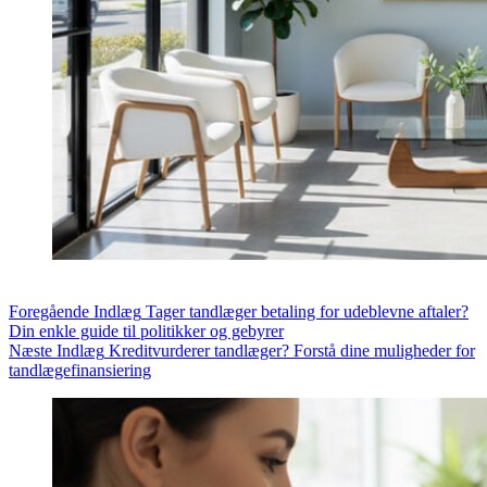
Foregående
Indlæg
Tager tandlæger betaling for udeblevne aftaler?
Din enkle guide til politikker og gebyrer
Næste
Indlæg
Kreditvurderer tandlæger? Forstå dine muligheder for
tandlægefinansiering