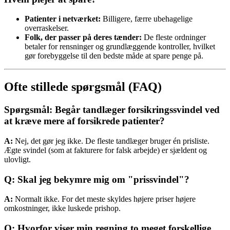
Patienter i netværket:
Billigere, færre ubehagelige
overraskelser.
Folk, der passer på deres tænder:
De fleste ordninger
betaler for rensninger og grundlæggende kontroller, hvilket
gør forebyggelse til den bedste måde at spare penge på.
Ofte stillede spørgsmål (FAQ)
Spørgsmål: Begår tandlæger forsikringssvindel ved
at kræve mere af forsikrede patienter?
A:
Nej, det gør jeg ikke. De fleste tandlæger bruger én prisliste.
Ægte svindel (som at fakturere for falsk arbejde) er sjældent og
ulovligt.
Q: Skal jeg bekymre mig om "prissvindel"?
A:
Normalt ikke. For det meste skyldes højere priser højere
omkostninger, ikke luskede prishop.
Q: Hvorfor viser min regning to meget forskellige