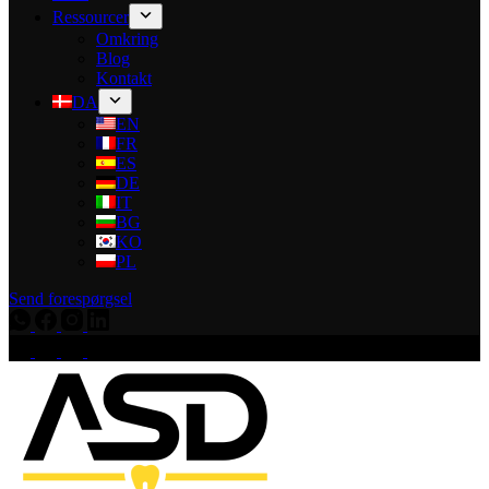
Ressourcer
Omkring
Blog
Kontakt
DA
EN
FR
ES
DE
IT
BG
KO
PL
Send forespørgsel