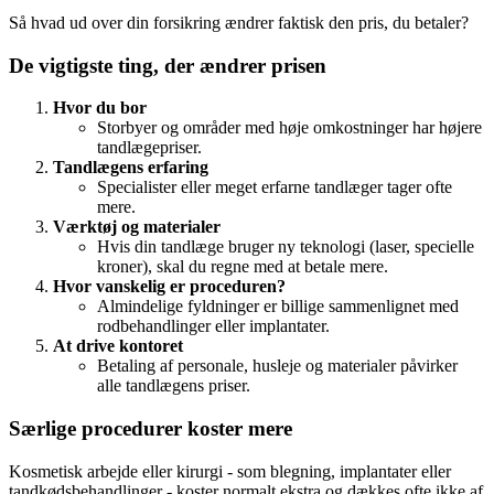
Så hvad ud over din forsikring ændrer faktisk den pris, du betaler?
De vigtigste ting, der ændrer prisen
Hvor du bor
Storbyer og områder med høje omkostninger har højere
tandlægepriser.
Tandlægens erfaring
Specialister eller meget erfarne tandlæger tager ofte
mere.
Værktøj og materialer
Hvis din tandlæge bruger ny teknologi (laser, specielle
kroner), skal du regne med at betale mere.
Hvor vanskelig er proceduren?
Almindelige fyldninger er billige sammenlignet med
rodbehandlinger eller implantater.
At drive kontoret
Betaling af personale, husleje og materialer påvirker
alle tandlægens priser.
Særlige procedurer koster mere
Kosmetisk arbejde eller kirurgi - som blegning, implantater eller
tandkødsbehandlinger - koster normalt ekstra og dækkes ofte ikke af