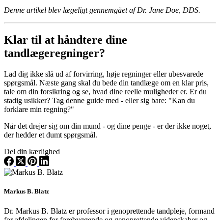
Denne artikel blev lægeligt gennemgået af Dr. Jane Doe, DDS.
Klar til at håndtere dine
tandlægeregninger?
Lad dig ikke slå ud af forvirring, høje regninger eller ubesvarede
spørgsmål. Næste gang skal du bede din tandlæge om en klar pris,
tale om din forsikring og se, hvad dine reelle muligheder er. Er du
stadig usikker? Tag denne guide med - eller sig bare: "Kan du
forklare min regning?"
Når det drejer sig om din mund - og dine penge - er der ikke noget,
der hedder et dumt spørgsmål.
Del din kærlighed
Markus B. Blatz
Dr. Markus B. Blatz er professor i genoprettende tandpleje, formand
for afdelingen for forebyggende og genoprettende videnskaber og