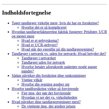
Indholdsfortegnelse
Tager tandlæger virkelig mere, hvis du har en forsikring?
Hvorfor det er så kompliceret
Hvordan tandlægefakturering faktisk fungerer: Prislister, UCR
og meget mere
Hvad er et gebyrskema?
Hvad er UCR-gebyrer?
Hvad står der egentlig på din tandlægeregning?
Tandlæger i netværk vs. uden for netværk: Hvad betyder det?
Tandlæger i netværket
Tandlæger uden for netværk
Hvorfor betaler uforsikrede patienter nogle gange
mindre?
Sådan påvirker din forsikring dine omkostninger
Vigtige vilkår
Hvorfor din regning ændrer sig
Hvorfor tandforsikring virker så forvirrende
Fire ting, der gør det forvirrende
Hvordan vi ser det vs. virkeligheden
Hvad påvirker dine tandlægeregninger mest?
De vigtigste ting, der ændrer prisen