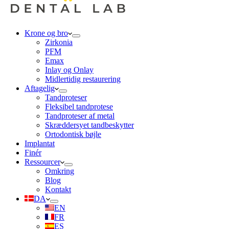
Krone og bro
Zirkonia
PFM
Emax
Inlay og Onlay
Midlertidig restaurering
Aftagelig
Tandproteser
Fleksibel tandprotese
Tandproteser af metal
Skræddersyet tandbeskytter
Ortodontisk bøjle
Implantat
Finér
Ressourcer
Omkring
Blog
Kontakt
DA
EN
FR
ES