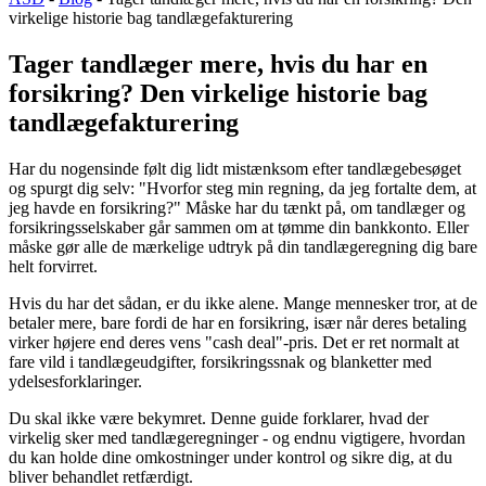
virkelige historie bag tandlægefakturering
Tager tandlæger mere, hvis du har en
forsikring? Den virkelige historie bag
tandlægefakturering
Har du nogensinde følt dig lidt mistænksom efter tandlægebesøget
og spurgt dig selv: "Hvorfor steg min regning, da jeg fortalte dem, at
jeg havde en forsikring?" Måske har du tænkt på, om tandlæger og
forsikringsselskaber går sammen om at tømme din bankkonto. Eller
måske gør alle de mærkelige udtryk på din tandlægeregning dig bare
helt forvirret.
Hvis du har det sådan, er du ikke alene. Mange mennesker tror, at de
betaler mere, bare fordi de har en forsikring, især når deres betaling
virker højere end deres vens "cash deal"-pris. Det er ret normalt at
fare vild i tandlægeudgifter, forsikringssnak og blanketter med
ydelsesforklaringer.
Du skal ikke være bekymret. Denne guide forklarer, hvad der
virkelig sker med tandlægeregninger - og endnu vigtigere, hvordan
du kan holde dine omkostninger under kontrol og sikre dig, at du
bliver behandlet retfærdigt.