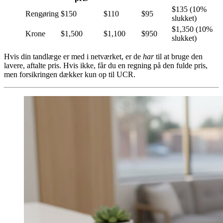
$135 (10%
Rengøring
$150
$110
$95
slukket)
$1,350 (10%
Krone
$1,500
$1,100
$950
slukket)
Hvis din tandlæge er med i netværket, er de
har
til at bruge den
lavere, aftalte pris. Hvis ikke, får du en regning på den fulde pris,
men forsikringen dækker kun op til UCR.