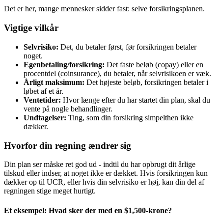
Det er her, mange mennesker sidder fast: selve forsikringsplanen.
Vigtige vilkår
Selvrisiko:
Det, du betaler først, før forsikringen betaler
noget.
Egenbetaling/forsikring:
Det faste beløb (copay) eller en
procentdel (coinsurance), du betaler, når selvrisikoen er væk.
Årligt maksimum:
Det højeste beløb, forsikringen betaler i
løbet af et år.
Ventetider:
Hvor længe efter du har startet din plan, skal du
vente på nogle behandlinger.
Undtagelser:
Ting, som din forsikring simpelthen ikke
dækker.
Hvorfor din regning ændrer sig
Din plan ser måske ret god ud - indtil du har opbrugt dit årlige
tilskud eller indser, at noget ikke er dækket. Hvis forsikringen kun
dækker op til UCR, eller hvis din selvrisiko er høj, kan din del af
regningen stige meget hurtigt.
Et eksempel: Hvad sker der med en $1,500-krone?