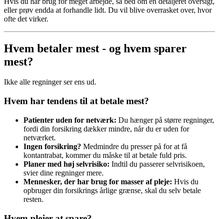
Hvis du har brug for meget arbejde, så bed om en detaljeret oversigt,
eller prøv endda at forhandle lidt. Du vil blive overrasket over, hvor
ofte det virker.
Hvem betaler mest - og hvem sparer
mest?
Ikke alle regninger ser ens ud.
Hvem har tendens til at betale mest?
Patienter uden for netværk:
Du hænger på større regninger,
fordi din forsikring dækker mindre, når du er uden for
netværket.
Ingen forsikring?
Medmindre du presser på for at få
kontantrabat, kommer du måske til at betale fuld pris.
Planer med høj selvrisiko:
Indtil du passerer selvrisikoen,
svier dine regninger mere.
Mennesker, der har brug for masser af pleje:
Hvis du
opbruger din forsikrings årlige grænse, skal du selv betale
resten.
Hvem plejer at spare?