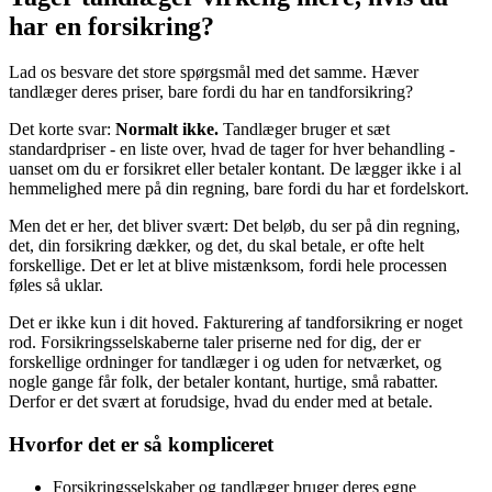
har en forsikring?
Lad os besvare det store spørgsmål med det samme. Hæver
tandlæger deres priser, bare fordi du har en tandforsikring?
Det korte svar:
Normalt ikke.
Tandlæger bruger et sæt
standardpriser - en liste over, hvad de tager for hver behandling -
uanset om du er forsikret eller betaler kontant. De lægger ikke i al
hemmelighed mere på din regning, bare fordi du har et fordelskort.
Men det er her, det bliver svært: Det beløb, du ser på din regning,
det, din forsikring dækker, og det, du skal betale, er ofte helt
forskellige. Det er let at blive mistænksom, fordi hele processen
føles så uklar.
Det er ikke kun i dit hoved. Fakturering af tandforsikring er noget
rod. Forsikringsselskaberne taler priserne ned for dig, der er
forskellige ordninger for tandlæger i og uden for netværket, og
nogle gange får folk, der betaler kontant, hurtige, små rabatter.
Derfor er det svært at forudsige, hvad du ender med at betale.
Hvorfor det er så kompliceret
Forsikringsselskaber og tandlæger bruger deres egne