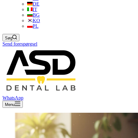
DE
IT
BG
KO
PL
Søg
Send forespørgsel
WhatsApp
Menu