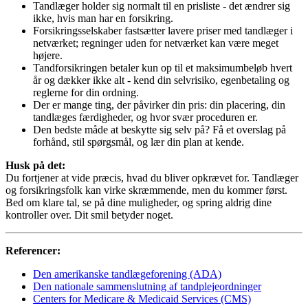
Tandlæger holder sig normalt til en prisliste - det ændrer sig
ikke, hvis man har en forsikring.
Forsikringsselskaber fastsætter lavere priser med tandlæger i
netværket; regninger uden for netværket kan være meget
højere.
Tandforsikringen betaler kun op til et maksimumbeløb hvert
år og dækker ikke alt - kend din selvrisiko, egenbetaling og
reglerne for din ordning.
Der er mange ting, der påvirker din pris: din placering, din
tandlæges færdigheder, og hvor svær proceduren er.
Den bedste måde at beskytte sig selv på? Få et overslag på
forhånd, stil spørgsmål, og lær din plan at kende.
Husk på det:
Du fortjener at vide præcis, hvad du bliver opkrævet for. Tandlæger
og forsikringsfolk kan virke skræmmende, men du kommer først.
Bed om klare tal, se på dine muligheder, og spring aldrig dine
kontroller over. Dit smil betyder noget.
Referencer:
Den amerikanske tandlægeforening (ADA)
Den nationale sammenslutning af tandplejeordninger
Centers for Medicare & Medicaid Services (CMS)