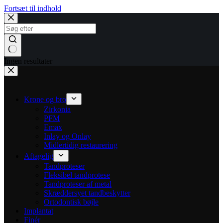
Fortsæt til indhold
Ingen resultater
Krone og bro
Zirkonia
PFM
Emax
Inlay og Onlay
Midlertidig restaurering
Aftagelig
Tandproteser
Fleksibel tandprotese
Tandproteser af metal
Skræddersyet tandbeskytter
Ortodontisk bøjle
Implantat
Finér