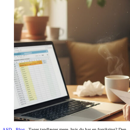
ASD
-
Blog
-
Tager tandlæger mere, hvis du har en forsikring? Den