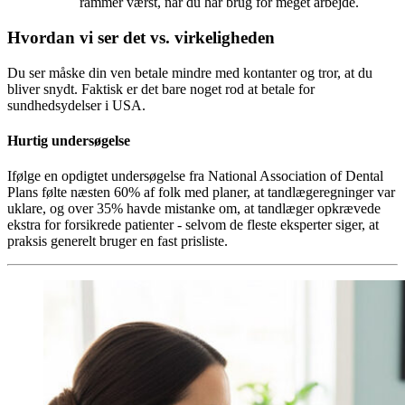
rammer værst, når du har brug for meget arbejde.
Hvordan vi ser det vs. virkeligheden
Du ser måske din ven betale mindre med kontanter og tror, at du
bliver snydt. Faktisk er det bare noget rod at betale for
sundhedsydelser i USA.
Hurtig undersøgelse
Ifølge en opdigtet undersøgelse fra National Association of Dental
Plans følte næsten 60% af folk med planer, at tandlægeregninger var
uklare, og over 35% havde mistanke om, at tandlæger opkrævede
ekstra for forsikrede patienter - selvom de fleste eksperter siger, at
praksis generelt bruger en fast prisliste.