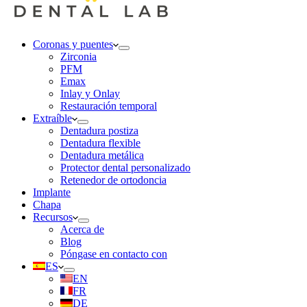
Coronas y puentes
Zirconia
PFM
Emax
Inlay y Onlay
Restauración temporal
Extraíble
Dentadura postiza
Dentadura flexible
Dentadura metálica
Protector dental personalizado
Retenedor de ortodoncia
Implante
Chapa
Recursos
Acerca de
Blog
Póngase en contacto con
ES
EN
FR
DE