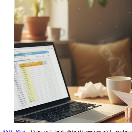
ASD
-
Blog
-
¿Cobran más los dentistas si tienes seguro? La verdadera