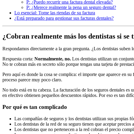
P: ¿Puedo recurrir una factura dental elevada?
P: ¿Merece realmente la pena un seguro dental?
Lo esencial: Tome las riendas de su factura
¿Está preparado para gestionar sus facturas dentales?
¿Cobran realmente más los dentistas si se 
Respondamos directamente a la gran pregunta. ¿Los dentistas suben lo
Respuesta corta:
Normalmente, no.
Los dentistas utilizan un conjunt
No te cobran más en secreto sólo porque tengas una tarjeta de prestac
Pero aquí es donde la cosa se complica: el importe que aparece en su 
proceso parece muy poco claro.
No todo está en tu cabeza. La facturación de los seguros dentales es un
en efectivo obtienen pequeños descuentos rápidos. Por eso es tan difí
Por qué es tan complicado
Las compañías de seguros y los dentistas utilizan sus propias fó
Los dentistas de la red de su seguro tienen que aceptar precios
Los dentistas que no pertenecen a la red cobran el precio compl