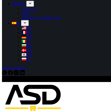
Recursos
Acerca de
Blog
Póngase en contacto con
ES
EN
FR
DE
IT
BG
DA
KO
PL
Enviar consulta