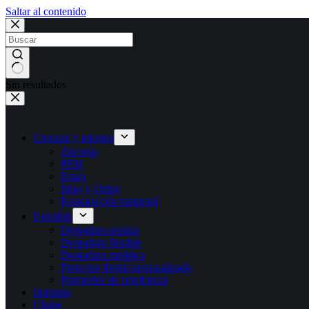
Saltar al contenido
Sin resultados
Coronas y puentes
Zirconia
PFM
Emax
Inlay y Onlay
Restauración temporal
Extraíble
Dentadura postiza
Dentadura flexible
Dentadura metálica
Protector dental personalizado
Retenedor de ortodoncia
Implante
Chapa