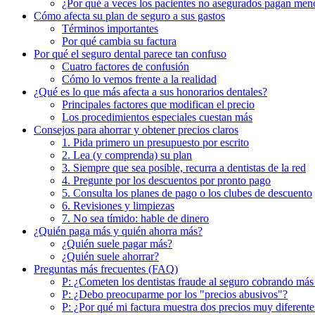
¿Por qué a veces los pacientes no asegurados pagan men
Cómo afecta su plan de seguro a sus gastos
Términos importantes
Por qué cambia su factura
Por qué el seguro dental parece tan confuso
Cuatro factores de confusión
Cómo lo vemos frente a la realidad
¿Qué es lo que más afecta a sus honorarios dentales?
Principales factores que modifican el precio
Los procedimientos especiales cuestan más
Consejos para ahorrar y obtener precios claros
1. Pida primero un presupuesto por escrito
2. Lea (y comprenda) su plan
3. Siempre que sea posible, recurra a dentistas de la red
4. Pregunte por los descuentos por pronto pago
5. Consulta los planes de pago o los clubes de descuento
6. Revisiones y limpiezas
7. No sea tímido: hable de dinero
¿Quién paga más y quién ahorra más?
¿Quién suele pagar más?
¿Quién suele ahorrar?
Preguntas más frecuentes (FAQ)
P: ¿Cometen los dentistas fraude al seguro cobrando más
P: ¿Debo preocuparme por los "precios abusivos"?
P: ¿Por qué mi factura muestra dos precios muy diferente