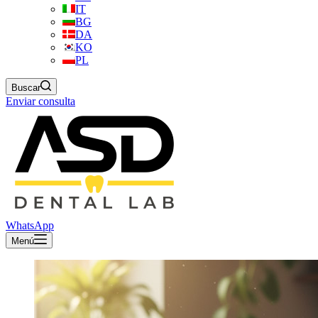
IT
BG
DA
KO
PL
Buscar
Enviar consulta
WhatsApp
Menú