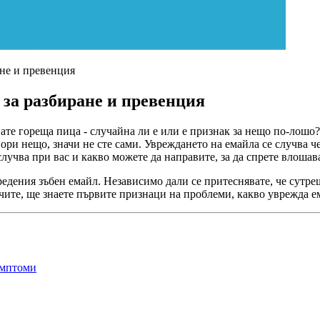
ане и превенция
 за разбиране и превенция
ате гореща пица - случайна ли е или е признак за нещо по-лошо?
ри нещо, значи не сте сами. Увреждането на емайла се случва че
 случва при вас и какво можете да направите, за да спрете влоша
увредения зъбен емайл. Независимо дали се притеснявате, че сутр
ите, ще знаете първите признаци на проблеми, какво уврежда ем
имптоми