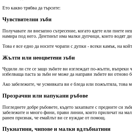
Ето какво трябва да търсите:
Чувствителни зъби
Получавате ли внезапно сътресение, когато ядете или пиете нещ
намира под него. Дентинът има малки дупчици, които водят дир
Това е все едно да носите чорапи с дупки - всеки камък, на койт
Жълти или неоцветени зъби
Чудили ли сте се защо зъбите ви изглеждат по-жълти, въпреки 
избелваща паста за зъби не може да направи зъбите ви отново б
Ако забележите, че усмивката ви е бледа или пожълтяла, това м
Прозрачни или напукани ръбове
Погледнете добре ръбовете, където захапвате с предните си зъб
забележите и много фини, прави линии, които приличат на малк
ранен признак, че емайлът ви се нуждае от помощ.
Пукнатини, чипове и малки вдлъбнатини