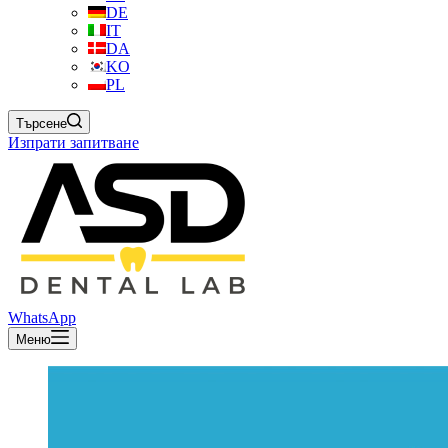
DE
IT
DA
KO
PL
Търсене
Изпрати запитване
WhatsApp
Меню