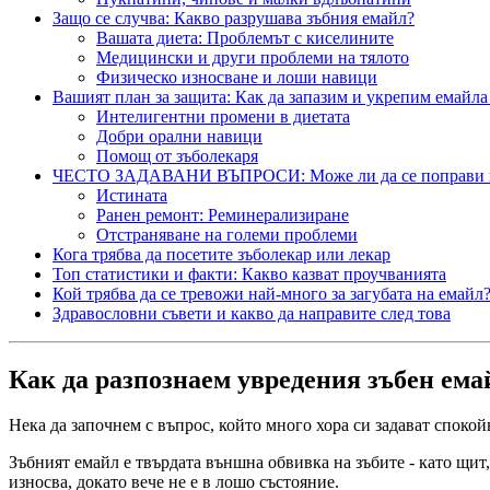
Защо се случва: Какво разрушава зъбния емайл?
Вашата диета: Проблемът с киселините
Медицински и други проблеми на тялото
Физическо износване и лоши навици
Вашият план за защита: Как да запазим и укрепим емайла
Интелигентни промени в диетата
Добри орални навици
Помощ от зъболекаря
ЧЕСТО ЗАДАВАНИ ВЪПРОСИ: Може ли да се поправи п
Истината
Ранен ремонт: Реминерализиране
Отстраняване на големи проблеми
Кога трябва да посетите зъболекар или лекар
Топ статистики и факти: Какво казват проучванията
Кой трябва да се тревожи най-много за загубата на емайл
Здравословни съвети и какво да направите след това
Как да разпознаем увредения зъбен ем
Нека да започнем с въпрос, който много хора си задават споко
Зъбният емайл е твърдата външна обвивка на зъбите - като щит,
износва, докато вече не е в лошо състояние.