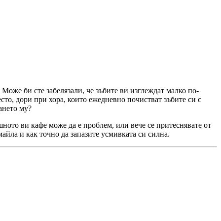
 Може би сте забелязали, че зъбите ви изглеждат малко по-
сто, дори при хора, които ежедневно почистват зъбите си с
ването му?
ешното ви кафе може да е проблем, или вече се притеснявате от
айла и как точно да запазите усмивката си силна.