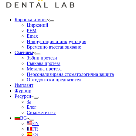
Коронка и мост
Цирконий
PFM
Emax
Инкрустация и инкрустация
Временно възстановяване
Сменяем
Зъбни протези
Гъвкава протеза
Метална протеза
Персонализирана стоматологична защита
Ортодонтски предпазител
Имплант
Фурнир
Ресурси
За
Блог
Свържете се с
BG
EN
FR
ES