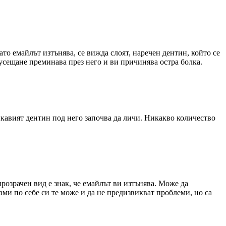
то емайлът изтънява, се вижда слоят, наречен дентин, който се
усещане преминава през него и ви причинява остра болка.
икавият дентин под него започва да личи. Никакво количество
розрачен вид е знак, че емайлът ви изтънява. Може да
ми по себе си те може и да не предизвикват проблеми, но са