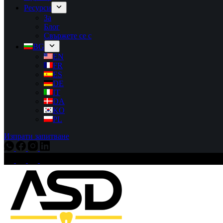
Ресурси
За
Блог
Свържете се с
BG
EN
FR
ES
DE
IT
DA
KO
PL
Изпрати запитване