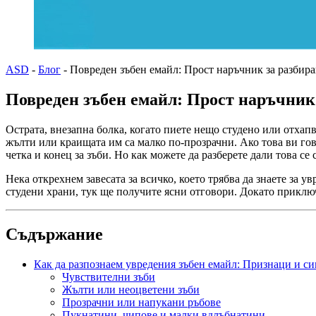
ASD
-
Блог
-
Повреден зъбен емайл: Прост наръчник за разбир
Повреден зъбен емайл: Прост наръчник
Острата, внезапна болка, когато пиете нещо студено или отхапв
жълти или краищата им са малко по-прозрачни. Ако това ви гово
четка и конец за зъби. Но как можете да разберете дали това се
Нека открехнем завесата за всичко, което трябва да знаете за 
студени храни, тук ще получите ясни отговори. Докато приключ
Съдържание
Как да разпознаем увредения зъбен емайл: Признаци и с
Чувствителни зъби
Жълти или неоцветени зъби
Прозрачни или напукани ръбове
Пукнатини, чипове и малки вдлъбнатини