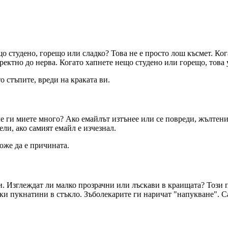
о студено, горещо или сладко? Това не е просто лош късмет. Кога
ектно до нерва. Когато хапнете нещо студено или горещо, това 
о стъпите, вреди на краката ви.
че ги миете много? Ако емайлът изтънее или се повреди, жълтен
ели, ако самият емайл е изчезнал.
оже да е причината.
и. Изглеждат ли малко прозрачни или лъскави в краищата? Този п
и пукнатини в стъкло. Зъболекарите ги наричат "напукване". Са