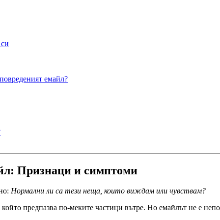
 си
овреденият емайл?
?
айл: Признаци и симптоми
йно:
Нормални ли са тези неща, които виждам или чувствам?
 който предпазва по-меките частици вътре. Но емайлът не е непо