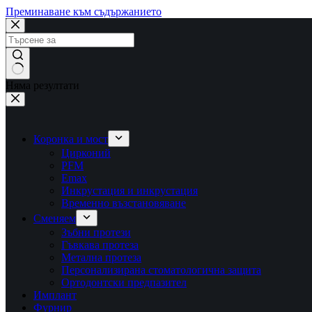
Преминаване към съдържанието
Няма резултати
Коронка и мост
Цирконий
PFM
Emax
Инкрустация и инкрустация
Временно възстановяване
Сменяем
Зъбни протези
Гъвкава протеза
Метална протеза
Персонализирана стоматологична защита
Ортодонтски предпазител
Имплант
Фурнир