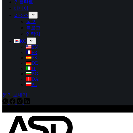
임플란트
베니어
리소스
정보
블로그
연락처
KO
EN
FR
ES
DE
IT
BG
DA
PL
문의 보내기