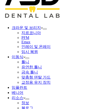
크라운 및 브리지
지르코니아
PFM
Emax
인레이 및 온레이
임시 복원
이동식
틀니
유연한 틀니
금속 틀니
맞춤형 덴탈 가드
교정용 유지 장치
임플란트
베니어
리소스
정보
블로그