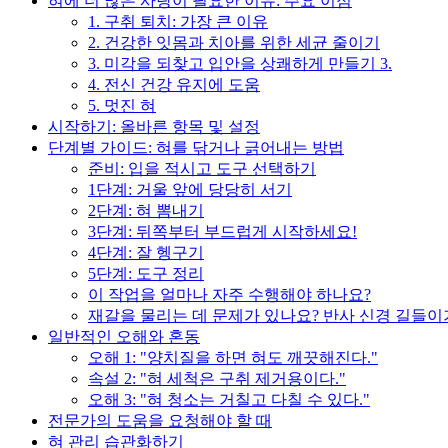
혀에 더 많은 사랑이 필요한 이유: 주요 이점
1. 구취 퇴치: 가장 큰 이유
2. 건강한 잇몸과 치아를 위한 세균 줄이기
3. 미각을 되찾고 입안을 상쾌하게 만들기 3.
4. 전신 건강 유지에 도움
5. 멋진 혀
시작하기: 올바른 항목 및 설정
단계별 가이드: 혀를 닦거나 긁어내는 방법
준비: 입을 적시고 도구 선택하기
1단계: 거울 앞에 당당히 서기
2단계: 혀 뽐내기
3단계: 뒤쪽부터 부드럽게 시작하세요!
4단계: 잘 헹구기
5단계: 도구 정리
이 작업을 얼마나 자주 수행해야 하나요?
재갈을 물리는 데 문제가 있나요? 반사 신경 길들이
일반적인 오해와 혼동
오해 1: "양치질을 하면 혀도 깨끗해진다."
속설 2: "혀 세척은 구취 제거용이다."
오해 3: "혀 청소는 거칠고 다칠 수 있다."
전문가의 도움을 요청해야 할 때
혀 관리 습관화하기