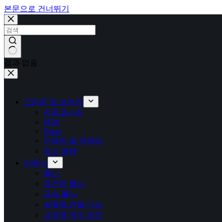
본문으로 건너뛰기
결과 없음
크라운 및 브리지
지르코니아
PFM
Emax
인레이 및 온레이
임시 복원
이동식
틀니
유연한 틀니
금속 틀니
맞춤형 덴탈 가드
교정용 유지 장치