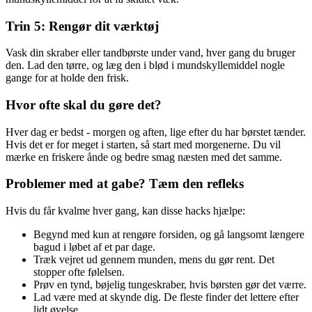
Trin 5: Rengør dit værktøj
Vask din skraber eller tandbørste under vand, hver gang du bruger
den. Lad den tørre, og læg den i blød i mundskyllemiddel nogle
gange for at holde den frisk.
Hvor ofte skal du gøre det?
Hver dag er bedst - morgen og aften, lige efter du har børstet tænder.
Hvis det er for meget i starten, så start med morgenerne. Du vil
mærke en friskere ånde og bedre smag næsten med det samme.
Problemer med at gabe? Tæm den refleks
Hvis du får kvalme hver gang, kan disse hacks hjælpe:
Begynd med kun at rengøre forsiden, og gå langsomt længere
bagud i løbet af et par dage.
Træk vejret ud gennem munden, mens du gør rent. Det
stopper ofte følelsen.
Prøv en tynd, bøjelig tungeskraber, hvis børsten gør det værre.
Lad være med at skynde dig. De fleste finder det lettere efter
lidt øvelse.