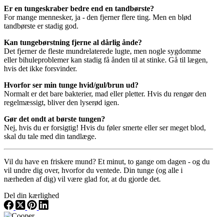
Er en tungeskraber bedre end en tandbørste?
For mange mennesker, ja - den fjerner flere ting. Men en blød
tandbørste er stadig god.
Kan tungebørstning fjerne al dårlig ånde?
Det fjerner de fleste mundrelaterede lugte, men nogle sygdomme
eller bihuleproblemer kan stadig få ånden til at stinke. Gå til lægen,
hvis det ikke forsvinder.
Hvorfor ser min tunge hvid/gul/brun ud?
Normalt er det bare bakterier, mad eller pletter. Hvis du rengør den
regelmæssigt, bliver den lyserød igen.
Gør det ondt at børste tungen?
Nej, hvis du er forsigtig! Hvis du føler smerte eller ser meget blod,
skal du tale med din tandlæge.
Vil du have en friskere mund? Et minut, to gange om dagen - og du
vil undre dig over, hvorfor du ventede. Din tunge (og alle i
nærheden af dig) vil være glad for, at du gjorde det.
Del din kærlighed