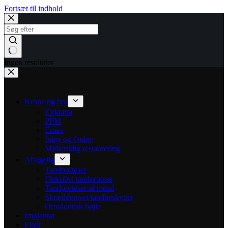
Fortsæt til indhold
Ingen resultater
Krone og bro
Zirkonia
PFM
Emax
Inlay og Onlay
Midlertidig restaurering
Aftagelig
Tandproteser
Fleksibel tandprotese
Tandproteser af metal
Skræddersyet tandbeskytter
Ortodontisk bøjle
Implantat
Finér