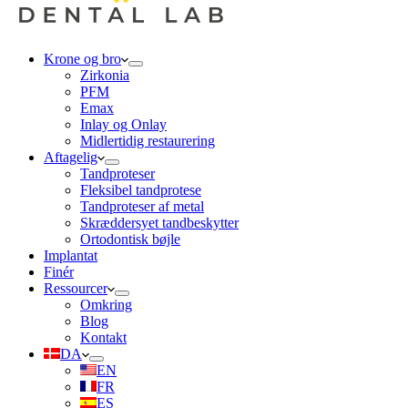
Krone og bro
Zirkonia
PFM
Emax
Inlay og Onlay
Midlertidig restaurering
Aftagelig
Tandproteser
Fleksibel tandprotese
Tandproteser af metal
Skræddersyet tandbeskytter
Ortodontisk bøjle
Implantat
Finér
Ressourcer
Omkring
Blog
Kontakt
DA
EN
FR
ES