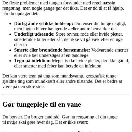
De fleste problemer med tungen forsvinder med regelmæssig
rengøring, men nogle gange gør det ikke. Det er tid til at få hjælp,
når du opdager det:
Dårlig ånde vil ikke holde op:
Du renser din tunge dagligt,
men lugten bliver hængende - eller andre bemærker det.
Underligt udseende:
Store revner, røde eller hvide pletter,
smertefulde buler eller sår, der ikke vil gå væk efter en uge
eller to.
Smerte eller brændende fornemmelse:
Vedvarende smerter
eller svie bør undersøges af en tandlæge.
Tegn på infektion:
Meget tykke hvide pletter, der ikke går af,
eller smerter med feber kan betyde en infektion.
Det kan være tegn på ting som mundsvamp, geografisk tunge,
sjældne ting som mundkræft eller andre tilstande. Det er bedre at
være på den sikre side.
Gør tungepleje til en vane
Du børster. Du bruger tandtråd. Gør nu rengøring af din tunge
til
tredje
skal gøre hver dag. Det er ikke svært: