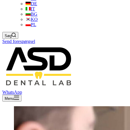
DE
IT
BG
KO
PL
Søg
Send forespørgsel
WhatsApp
Menu