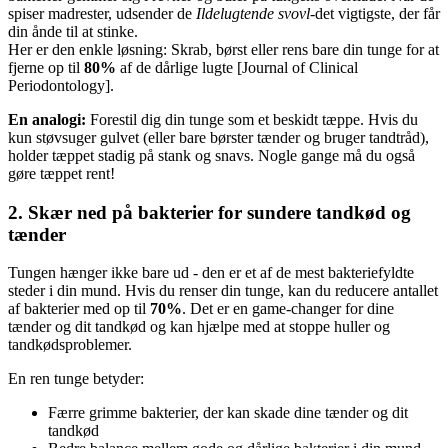
spiser madrester, udsender de
Ildelugtende svovl
-det vigtigste, der får
din ånde til at stinke.
Her er den enkle løsning: Skrab, børst eller rens bare din tunge for at
fjerne op til
80%
af de dårlige lugte [Journal of Clinical
Periodontology].
En analogi:
Forestil dig din tunge som et beskidt tæppe. Hvis du
kun støvsuger gulvet (eller bare børster tænder og bruger tandtråd),
holder tæppet stadig på stank og snavs. Nogle gange må du også
gøre tæppet rent!
2. Skær ned på bakterier for sundere tandkød og
tænder
Tungen hænger ikke bare ud - den er et af de mest bakteriefyldte
steder i din mund. Hvis du renser din tunge, kan du reducere antallet
af bakterier med op til
70%
. Det er en game-changer for dine
tænder og dit tandkød og kan hjælpe med at stoppe huller og
tandkødsproblemer.
En ren tunge betyder:
Færre grimme bakterier, der kan skade dine tænder og dit
tandkød