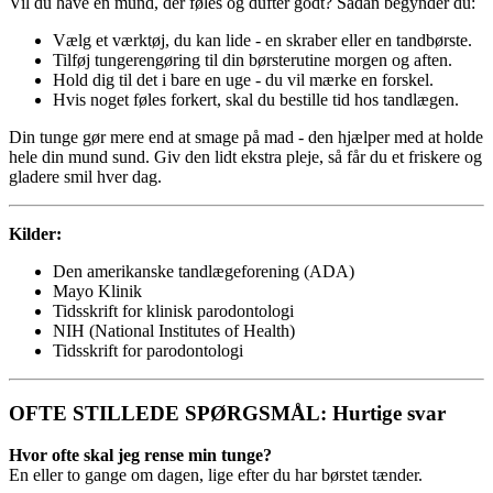
Vil du have en mund, der føles og dufter godt? Sådan begynder du:
Vælg et værktøj, du kan lide - en skraber eller en tandbørste.
Tilføj tungerengøring til din børsterutine morgen og aften.
Hold dig til det i bare en uge - du vil mærke en forskel.
Hvis noget føles forkert, skal du bestille tid hos tandlægen.
Din tunge gør mere end at smage på mad - den hjælper med at holde
hele din mund sund. Giv den lidt ekstra pleje, så får du et friskere og
gladere smil hver dag.
Kilder:
Den amerikanske tandlægeforening (ADA)
Mayo Klinik
Tidsskrift for klinisk parodontologi
NIH (National Institutes of Health)
Tidsskrift for parodontologi
OFTE STILLEDE SPØRGSMÅL: Hurtige svar
Hvor ofte skal jeg rense min tunge?
En eller to gange om dagen, lige efter du har børstet tænder.