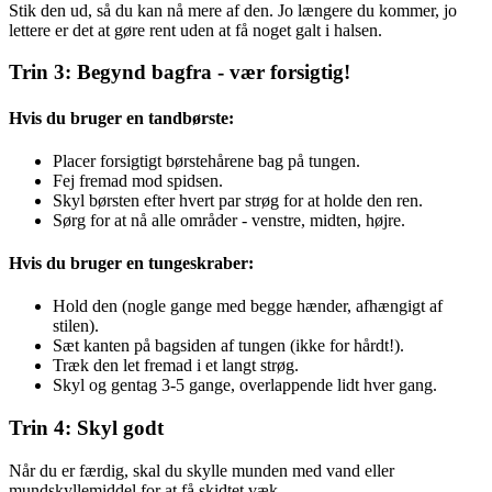
Stik den ud, så du kan nå mere af den. Jo længere du kommer, jo
lettere er det at gøre rent uden at få noget galt i halsen.
Trin 3: Begynd bagfra - vær forsigtig!
Hvis du bruger en tandbørste:
Placer forsigtigt børstehårene bag på tungen.
Fej fremad mod spidsen.
Skyl børsten efter hvert par strøg for at holde den ren.
Sørg for at nå alle områder - venstre, midten, højre.
Hvis du bruger en tungeskraber:
Hold den (nogle gange med begge hænder, afhængigt af
stilen).
Sæt kanten på bagsiden af tungen (ikke for hårdt!).
Træk den let fremad i et langt strøg.
Skyl og gentag 3-5 gange, overlappende lidt hver gang.
Trin 4: Skyl godt
Når du er færdig, skal du skylle munden med vand eller
mundskyllemiddel for at få skidtet væk.