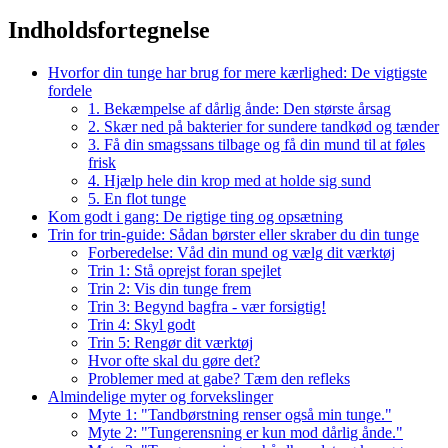
Indholdsfortegnelse
Hvorfor din tunge har brug for mere kærlighed: De vigtigste
fordele
1. Bekæmpelse af dårlig ånde: Den største årsag
2. Skær ned på bakterier for sundere tandkød og tænder
3. Få din smagssans tilbage og få din mund til at føles
frisk
4. Hjælp hele din krop med at holde sig sund
5. En flot tunge
Kom godt i gang: De rigtige ting og opsætning
Trin for trin-guide: Sådan børster eller skraber du din tunge
Forberedelse: Våd din mund og vælg dit værktøj
Trin 1: Stå oprejst foran spejlet
Trin 2: Vis din tunge frem
Trin 3: Begynd bagfra - vær forsigtig!
Trin 4: Skyl godt
Trin 5: Rengør dit værktøj
Hvor ofte skal du gøre det?
Problemer med at gabe? Tæm den refleks
Almindelige myter og forvekslinger
Myte 1: "Tandbørstning renser også min tunge."
Myte 2: "Tungerensning er kun mod dårlig ånde."