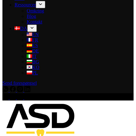
Ressourcer
Omkring
Blog
Kontakt
DA
EN
FR
ES
DE
IT
BG
KO
PL
Send forespørgsel