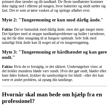
primært dine tænder og dit tandkød. De fleste tandbørster kommer
ikke rigtig ned i rillerne på tungen, hvor bakterier og skidt sætter sig
fast. Det er som at tørre vasken af og springe afløbet over.
Myte 2: "Tungerensning er kun mod dårlig ånde."
Fakta:
Det er fantastisk mod dårlig ånde, men det gør meget mere.
Det hjælper med at stoppe tandkødsproblemer og huller i tænderne,
og det får dine smagsløg til at fungere optimalt. Selv folk med
naturligt frisk ånde kan få noget ud af en tungerengøring.
Myte 3: "Tungerensning er hårdhændet og kan gøre
ondt."
Fakta:
Hvis du er forsigtig, er det sikkert. Undersøgelser viser, at
det holder mundens bløde væv sundt. Hvis det gør ondt, bløder eller
bare føles forkert, trykker du sandsynligvis for hårdt - eller der kan
være et andet problem, så opsøg din tandlæge.
Hvornår skal man bede om hjælp fra en
professionel?