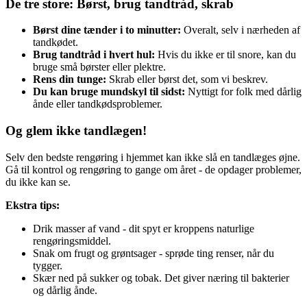
De tre store: Børst, brug tandtråd, skrab
Børst dine tænder i to minutter:
Overalt, selv i nærheden af
tandkødet.
Brug tandtråd i hvert hul:
Hvis du ikke er til snore, kan du
bruge små børster eller plektre.
Rens din tunge:
Skrab eller børst det, som vi beskrev.
Du kan bruge mundskyl til sidst:
Nyttigt for folk med dårlig
ånde eller tandkødsproblemer.
Og glem ikke tandlægen!
Selv den bedste rengøring i hjemmet kan ikke slå en tandlæges øjne.
Gå til kontrol og rengøring to gange om året - de opdager problemer,
du ikke kan se.
Ekstra tips:
Drik masser af vand - dit spyt er kroppens naturlige
rengøringsmiddel.
Snak om frugt og grøntsager - sprøde ting renser, når du
tygger.
Skær ned på sukker og tobak. Det giver næring til bakterier
og dårlig ånde.