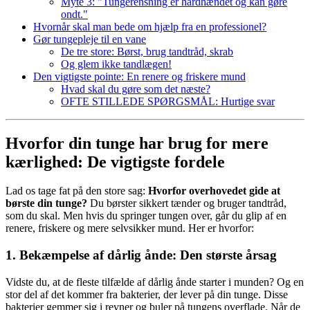
Myte 3: "Tungerensning er hårdhændet og kan gøre
ondt."
Hvornår skal man bede om hjælp fra en professionel?
Gør tungepleje til en vane
De tre store: Børst, brug tandtråd, skrab
Og glem ikke tandlægen!
Den vigtigste pointe: En renere og friskere mund
Hvad skal du gøre som det næste?
OFTE STILLEDE SPØRGSMÅL: Hurtige svar
Hvorfor din tunge har brug for mere
kærlighed: De vigtigste fordele
Lad os tage fat på den store sag:
Hvorfor overhovedet gide at
børste din tunge?
Du børster sikkert tænder og bruger tandtråd,
som du skal. Men hvis du springer tungen over, går du glip af en
renere, friskere og mere selvsikker mund. Her er hvorfor:
1. Bekæmpelse af dårlig ånde: Den største årsag
Vidste du, at de fleste tilfælde af dårlig ånde starter i munden? Og en
stor del af det kommer fra bakterier, der lever på din tunge. Disse
bakterier gemmer sig i revner og buler på tungens overflade. Når de