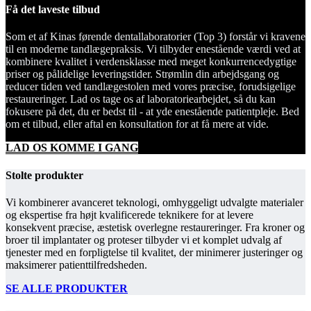
Få det laveste tilbud
Som et af Kinas førende dentallaboratorier (Top 3) forstår vi kravene
til en moderne tandlægepraksis. Vi tilbyder enestående værdi ved at
kombinere kvalitet i verdensklasse med meget konkurrencedygtige
priser og pålidelige leveringstider. Strømlin din arbejdsgang og
reducer tiden ved tandlægestolen med vores præcise, forudsigelige
restaureringer. Lad os tage os af laboratoriearbejdet, så du kan
fokusere på det, du er bedst til - at yde enestående patientpleje. Bed
om et tilbud, eller aftal en konsultation for at få mere at vide.
LAD OS KOMME I GANG
Stolte produkter
Vi kombinerer avanceret teknologi, omhyggeligt udvalgte materialer
og ekspertise fra højt kvalificerede teknikere for at levere
konsekvent præcise, æstetisk overlegne restaureringer. Fra kroner og
broer til implantater og proteser tilbyder vi et komplet udvalg af
tjenester med en forpligtelse til kvalitet, der minimerer justeringer og
maksimerer patienttilfredsheden.
SE ALLE PRODUKTER