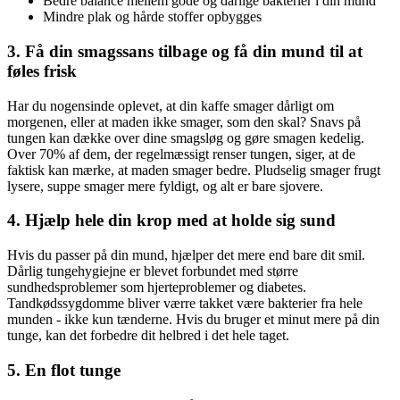
Bedre balance mellem gode og dårlige bakterier i din mund
Mindre plak og hårde stoffer opbygges
3. Få din smagssans tilbage og få din mund til at
føles frisk
Har du nogensinde oplevet, at din kaffe smager dårligt om
morgenen, eller at maden ikke smager, som den skal? Snavs på
tungen kan dække over dine smagsløg og gøre smagen kedelig.
Over 70% af dem, der regelmæssigt renser tungen, siger, at de
faktisk kan mærke, at maden smager bedre. Pludselig smager frugt
lysere, suppe smager mere fyldigt, og alt er bare sjovere.
4. Hjælp hele din krop med at holde sig sund
Hvis du passer på din mund, hjælper det mere end bare dit smil.
Dårlig tungehygiejne er blevet forbundet med større
sundhedsproblemer som hjerteproblemer og diabetes.
Tandkødssygdomme bliver værre takket være bakterier fra hele
munden - ikke kun tænderne. Hvis du bruger et minut mere på din
tunge, kan det forbedre dit helbred i det hele taget.
5. En flot tunge