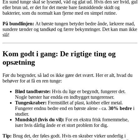
En sund tunge skal se lyserød, våd og glat ud. Hvis den ser hvid, gul
eller brun ud, er det for det meste bare fastsiddende skidt og
bakterier, som du normalt kan fjerne med en simpel rutine.
På bundlinjen:
At børste tungen betyder bedre ånde, lækrere mad,
sundere tænder og tandkød og færre bekymringer. Det kan man ikke
slå!
Kom godt i gang: De rigtige ting og
opsætning
Før du begynder, så lad os ikke gøre det svært. Her er alt, hvad du
behøver for at få en ren tunge:
Blød tandbørste:
Hvis du lige er begyndt, fungerer det.
Nogle børster har endda en indbygget tungerenser.
Tungeskraber:
Fremstillet af plast, kobber eller metal.
Fungerer endnu bedre end en børste alene - ca.
30% bedre
i
studier.
Mundskyl (hvis du vil):
For en ekstra frisk fornemmelse,
især hvis dårlig ånde er et stort problem for dig.
Tip:
Brug det, der føles godt. Hvis en skraber virker underlig i