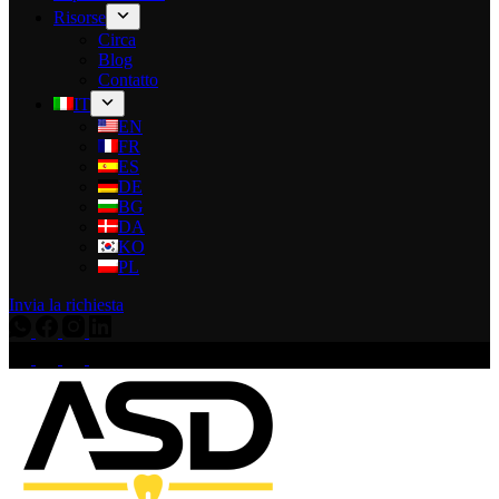
Risorse
Circa
Blog
Contatto
IT
EN
FR
ES
DE
BG
DA
KO
PL
Invia la richiesta