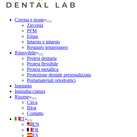
Corona e ponte
Zirconia
PFM
Emax
Intarsio e intarsio
Restauro temporaneo
Rimovibile
Protesi dentaria
Protesi flessibile
Protesi metallica
Protezione dentale personalizzata
Portamateriali ortodontici
Impianto
Impiallacciatura
Risorse
Circa
Blog
Contatto
IT
EN
FR
ES