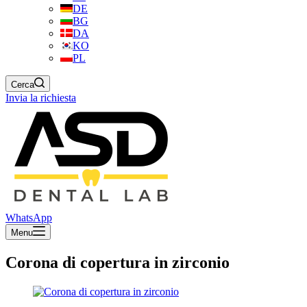
DE
BG
DA
KO
PL
Cerca
Invia la richiesta
WhatsApp
Menu
Corona di copertura in zirconio