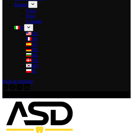
Risorse
Circa
Blog
Contatto
IT
EN
FR
ES
DE
BG
DA
KO
PL
Invia la richiesta