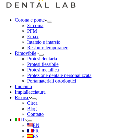
Corona e ponte
Zirconia
PFM
Emax
Intarsio e intarsio
Restauro temporaneo
Rimovibile
Protesi dentaria
Protesi flessibile
Protesi metallica
Protezione dentale personalizzata
Portamateriali ortodontici
Impianto
Impiallacciatura
Risorse
Circa
Blog
Contatto
IT
EN
FR
ES