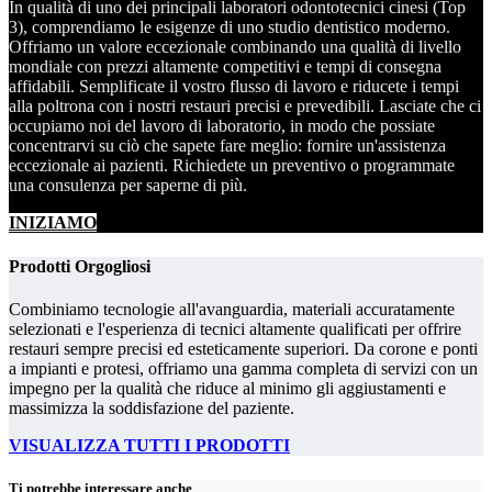
In qualità di uno dei principali laboratori odontotecnici cinesi (Top
3), comprendiamo le esigenze di uno studio dentistico moderno.
Offriamo un valore eccezionale combinando una qualità di livello
mondiale con prezzi altamente competitivi e tempi di consegna
affidabili. Semplificate il vostro flusso di lavoro e riducete i tempi
alla poltrona con i nostri restauri precisi e prevedibili. Lasciate che ci
occupiamo noi del lavoro di laboratorio, in modo che possiate
concentrarvi su ciò che sapete fare meglio: fornire un'assistenza
eccezionale ai pazienti. Richiedete un preventivo o programmate
una consulenza per saperne di più.
INIZIAMO
Prodotti Orgogliosi
Combiniamo tecnologie all'avanguardia, materiali accuratamente
selezionati e l'esperienza di tecnici altamente qualificati per offrire
restauri sempre precisi ed esteticamente superiori. Da corone e ponti
a impianti e protesi, offriamo una gamma completa di servizi con un
impegno per la qualità che riduce al minimo gli aggiustamenti e
massimizza la soddisfazione del paziente.
VISUALIZZA TUTTI I PRODOTTI
Ti potrebbe interessare anche