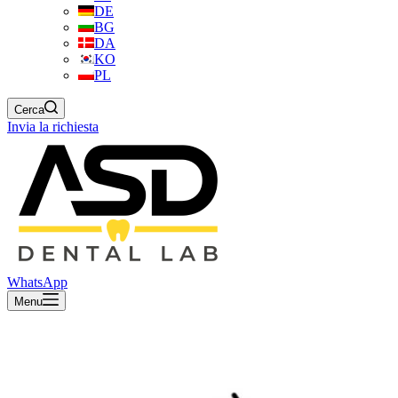
DE
BG
DA
KO
PL
Cerca
Invia la richiesta
WhatsApp
Menu