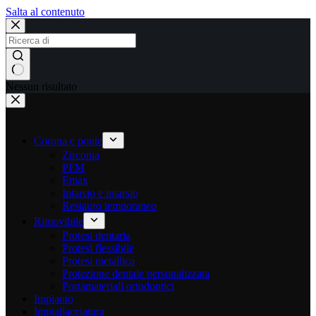
Salta al contenuto
Nessun risultato
Corona e ponte
Zirconia
PFM
Emax
Intarsio e intarsio
Restauro temporaneo
Rimovibile
Protesi dentaria
Protesi flessibile
Protesi metallica
Protezione dentale personalizzata
Portamateriali ortodontici
Impianto
Impiallacciatura