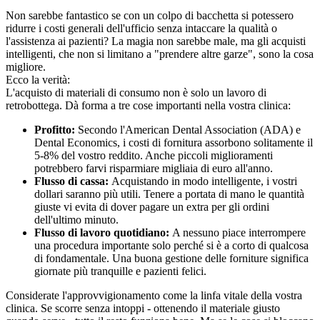
Non sarebbe fantastico se con un colpo di bacchetta si potessero
ridurre i costi generali dell'ufficio senza intaccare la qualità o
l'assistenza ai pazienti? La magia non sarebbe male, ma gli acquisti
intelligenti, che non si limitano a "prendere altre garze", sono la cosa
migliore.
Ecco la verità:
L'acquisto di materiali di consumo non è solo un lavoro di
retrobottega. Dà forma a tre cose importanti nella vostra clinica:
Profitto:
Secondo l'American Dental Association (ADA) e
Dental Economics, i costi di fornitura assorbono solitamente il
5-8% del vostro reddito. Anche piccoli miglioramenti
potrebbero farvi risparmiare migliaia di euro all'anno.
Flusso di cassa:
Acquistando in modo intelligente, i vostri
dollari saranno più utili. Tenere a portata di mano le quantità
giuste vi evita di dover pagare un extra per gli ordini
dell'ultimo minuto.
Flusso di lavoro quotidiano:
A nessuno piace interrompere
una procedura importante solo perché si è a corto di qualcosa
di fondamentale. Una buona gestione delle forniture significa
giornate più tranquille e pazienti felici.
Considerate l'approvvigionamento come la linfa vitale della vostra
clinica. Se scorre senza intoppi - ottenendo il materiale giusto