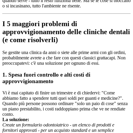
quando serve - tutto il resto funziona bene. Ma se le cose si bloccano
o si incasinano, tutto l'ambiente ne risente.
I 5 maggiori problemi di
approvvigionamento delle cliniche dentali
(e come risolverli)
Se gestite una clinica da anni o siete alle prime armi con gli ordini,
probabilmente avrete a che fare con questi classici grattacapi. Non
preoccupatevi: c'è una soluzione per ognuno di essi.
1. Spesa fuori controllo e alti costi di
approvvigionamento
Vi è mai capitato di finire un trimestre e di chiedervi: "Come
abbiamo fatto a spendere tutti quei soldi per guanti e medicine?".
Quando più persone possono ordinare "solo un paio di cose" senza
un piano prestabilito, i costi raddoppiano prima che ve ne rendiate
conto.
La soluzione:
Create un formulario odontoiatrico - un elenco di prodotti e
fornitori approvati - per un acquisto standard e un semplice