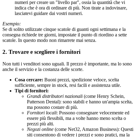
numeri per creare un "livello par", ossia la quantità che vi
indica che è ora di ordinare di più. Non tirate a indovinare,
lasciatevi guidare dai vostri numeri.
Esempio:
Se di solito utilizzate cinque scatole di guanti ogni settimana e la
consegna richiede tre giorni, impostate il punto di riordino a sette
scatole. In questo modo non rimarrete mai senza.
2. Trovare e scegliere i fornitori
Non tutti i venditori sono uguali. Il prezzo è importante, ma lo sono
anche il servizio e la costanza delle scorte.
Cosa cercare:
Buoni prezzi, spedizione veloce, scelta
sufficiente, sempre in stock, resi facili e assistenza utile.
Tipi di fornitori:
Grandi distributori nazionali
(come Henry Schein,
Patterson Dental): sono stabili e hanno un'ampia scelta,
ma possono costare di più.
Fornitori locali
: Possono consegnare velocemente ed
essere più flessibili, ma a volte hanno meno scelta o
prezzi più alti.
Negozi online
(come Net32, Amazon Business): Questi
siti consentono di vedere i prezzi e sono pratici, ma la