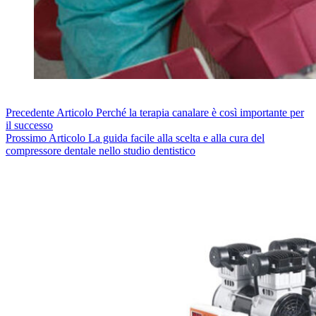
Precedente
Articolo
Perché la terapia canalare è così importante per
il successo
Prossimo
Articolo
La guida facile alla scelta e alla cura del
compressore dentale nello studio dentistico