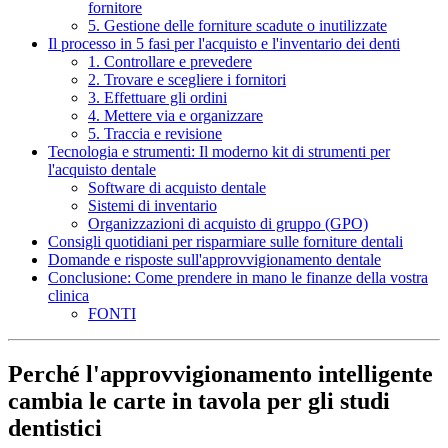
fornitore
5. Gestione delle forniture scadute o inutilizzate
Il processo in 5 fasi per l'acquisto e l'inventario dei denti
1. Controllare e prevedere
2. Trovare e scegliere i fornitori
3. Effettuare gli ordini
4. Mettere via e organizzare
5. Traccia e revisione
Tecnologia e strumenti: Il moderno kit di strumenti per
l'acquisto dentale
Software di acquisto dentale
Sistemi di inventario
Organizzazioni di acquisto di gruppo (GPO)
Consigli quotidiani per risparmiare sulle forniture dentali
Domande e risposte sull'approvvigionamento dentale
Conclusione: Come prendere in mano le finanze della vostra
clinica
FONTI
Perché l'approvvigionamento intelligente
cambia le carte in tavola per gli studi
dentistici