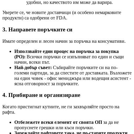
удобни, но качеството им може да варира.
Уверете се, че новите доставчици (и особено немарковите
продукти) са одобрени от FDA.
3. Направете поръчките си
Имате определен и лесен начин за поръчка на консумативи.
Използвайте един процес на поръчка за покупка
(PO):
Всички поръчки се изпълняват по един и същи
начин, всеки път.
Най-добър съвет:
Събирайте поръчките си на по-
големи партиди, за да спестите от доставката. Възложете
на един човек - офис мениджъра или водещия асистент -
ясна отговорност за поръчките.
4. Прибиране и организиране
Когато пристигнат кутиите, не ги захвърляйте просто на
рафта.
Отбележете всеки елемент от своята ОП
за да не
пропуснете грешки или къси поръчки.
Зареждайте рафтовете така, че по-старите продукти