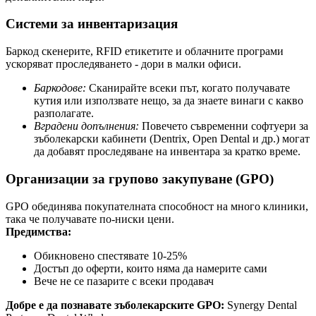
Системи за инвентаризация
Баркод скенерите, RFID етикетите и облачните програми
ускоряват проследяването - дори в малки офиси.
Баркодове:
Сканирайте всеки път, когато получавате
кутия или използвате нещо, за да знаете винаги с какво
разполагате.
Вградени допълнения:
Повечето съвременни софтуери за
зъболекарски кабинети (Dentrix, Open Dental и др.) могат
да добавят проследяване на инвентара за кратко време.
Организации за групово закупуване (GPO)
GPO обединява покупателната способност на много клиники,
така че получавате по-ниски цени.
Предимства:
Обикновено спестявате 10-25%
Достъп до оферти, които няма да намерите сами
Вече не се пазарите с всеки продавач
Добре е да познавате зъболекарските GPO:
Synergy Dental