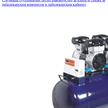
Следваща
Публикация
Лесно ръководство за избор и грижа за
зъболекарския компресор в зъболекарския кабинет