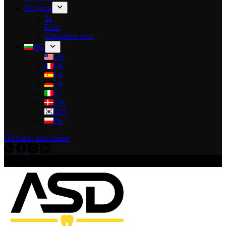
Ресурси
За
Блог
Свържете се с
BG
EN
FR
ES
DE
IT
DA
KO
PL
Изпрати запитване