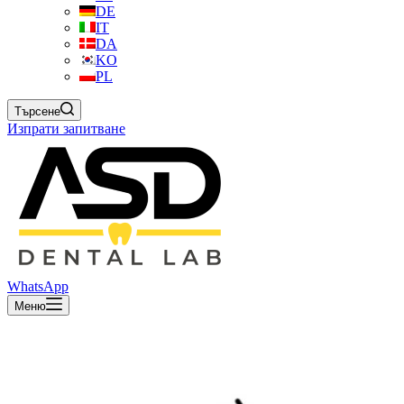
DE
IT
DA
KO
PL
Търсене
Изпрати запитване
WhatsApp
Меню