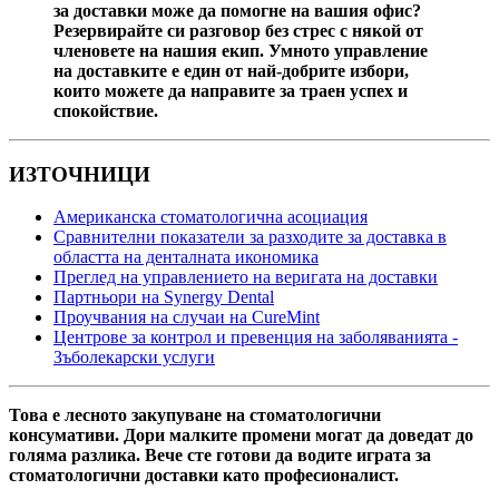
за доставки може да помогне на вашия офис?
Резервирайте си разговор без стрес с някой от
членовете на нашия екип. Умното управление
на доставките е един от най-добрите избори,
които можете да направите за траен успех и
спокойствие.
ИЗТОЧНИЦИ
Американска стоматологична асоциация
Сравнителни показатели за разходите за доставка в
областта на денталната икономика
Преглед на управлението на веригата на доставки
Партньори на Synergy Dental
Проучвания на случаи на CureMint
Центрове за контрол и превенция на заболяванията -
Зъболекарски услуги
Това е лесното закупуване на стоматологични
консумативи. Дори малките промени могат да доведат до
голяма разлика. Вече сте готови да водите играта за
стоматологични доставки като професионалист.