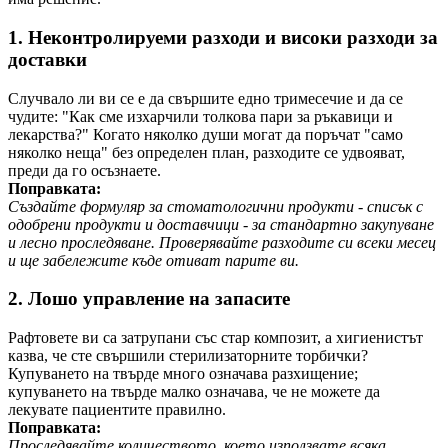
1. Неконтролируеми разходи и високи разходи за
доставки
Случвало ли ви се е да свършите едно тримесечие и да се
чудите: "Как сме изхарчили толкова пари за ръкавици и
лекарства?" Когато няколко души могат да поръчат "само
няколко неща" без определен план, разходите се удвояват,
преди да го осъзнаете.
Поправката:
Създайте формуляр за стоматологични продукти - списък с
одобрени продукти и доставчици - за стандартно закупуване
и лесно проследяване. Проверявайте разходите си всеки месец
и ще забележите къде отиват парите ви.
2. Лошо управление на запасите
Рафтовете ви са затрупани със стар композит, а хигиенистът
казва, че сте свършили стерилизаторните торбички?
Купуването на твърде много означава разхищение;
купуването на твърде малко означава, че не можете да
лекувате пациентите правилно.
Поправката:
Проследявайте количеството, което използвате всяка