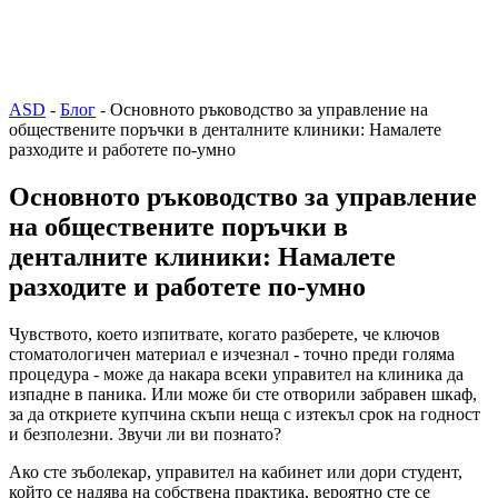
ASD
-
Блог
-
Основното ръководство за управление на
обществените поръчки в денталните клиники: Намалете
разходите и работете по-умно
Основното ръководство за управление
на обществените поръчки в
денталните клиники: Намалете
разходите и работете по-умно
Чувството, което изпитвате, когато разберете, че ключов
стоматологичен материал е изчезнал - точно преди голяма
процедура - може да накара всеки управител на клиника да
изпадне в паника. Или може би сте отворили забравен шкаф,
за да откриете купчина скъпи неща с изтекъл срок на годност
и безполезни. Звучи ли ви познато?
Ако сте зъболекар, управител на кабинет или дори студент,
който се надява на собствена практика, вероятно сте се