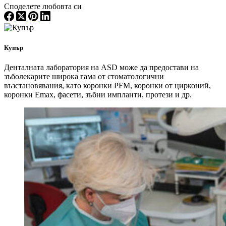
Споделете любовта си
Купър
Денталната лаборатория на ASD може да предостави на
зъболекарите широка гама от стоматологични
възстановявания, като коронки PFM, коронки от цирконий,
коронки Emax, фасети, зъбни импланти, протези и др.