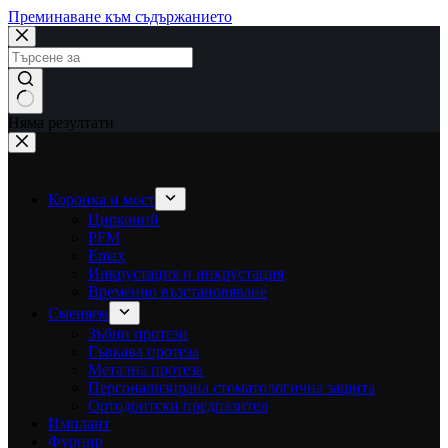
Преминаване към съдържанието
Няма резултати
Коронка и мост
Цирконий
PFM
Emax
Инкрустация и инкрустация
Временно възстановяване
Сменяем
Зъбни протези
Гъвкава протеза
Метална протеза
Персонализирана стоматологична защита
Ортодонтски предпазител
Имплант
Фурнир