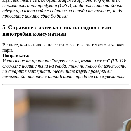
Присъединете се към организация за групово закупуване на
стоматологични продукти (GPO), за да получите по-добри
оферти, и използвайте сайтове за онлайн пазаруване, за да
проверите цените една до друга.
5. Справяне с изтекъл срок на годност или
непотребни консумативи
Вещите, които никога не се използват, заемат място и харчат
пари.
Поправката:
Използване на принципа "първо влязло, първо излязло" (FIFO):
сложете новите неща на гърба, така че първо да използвате
по-старите материали. Месечните бързи проверки ви
помагат да откриете отпадъците, преди да са се увеличили.