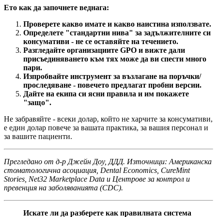
Ето как да започнете веднага:
Проверете какво имате и какво наистина използвате.
Определете "стандартни нива" за задължителните си
консумативи - не се оставяйте на течението.
Разгледайте организациите GPO и вижте дали
присъединяването към тях може да ви спести много
пари.
Изпробвайте инструмент за възлагане на поръчки/
проследяване - повечето предлагат пробни версии.
Дайте на екипа си ясни правила и им покажете
"защо".
Не забравяйте - всеки долар, който не харчите за консумативи,
е един долар повече за вашата практика, за вашия персонал и
за вашите пациенти.
Прегледано от д-р Джейн Доу, ДДД. Източници: Американска
стоматологична асоциация, Dental Economics, CureMint
Stories, Net32 Marketplace Data и Центрове за контрол и
превенция на заболяванията (CDC).
Искате ли да разберете как правилната система