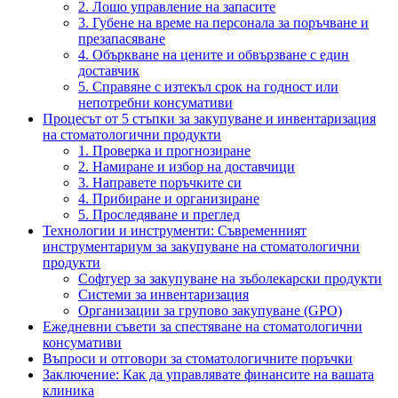
2. Лошо управление на запасите
3. Губене на време на персонала за поръчване и
презапасяване
4. Объркване на цените и обвързване с един
доставчик
5. Справяне с изтекъл срок на годност или
непотребни консумативи
Процесът от 5 стъпки за закупуване и инвентаризация
на стоматологични продукти
1. Проверка и прогнозиране
2. Намиране и избор на доставчици
3. Направете поръчките си
4. Прибиране и организиране
5. Проследяване и преглед
Технологии и инструменти: Съвременният
инструментариум за закупуване на стоматологични
продукти
Софтуер за закупуване на зъболекарски продукти
Системи за инвентаризация
Организации за групово закупуване (GPO)
Ежедневни съвети за спестяване на стоматологични
консумативи
Въпроси и отговори за стоматологичните поръчки
Заключение: Как да управлявате финансите на вашата
клиника