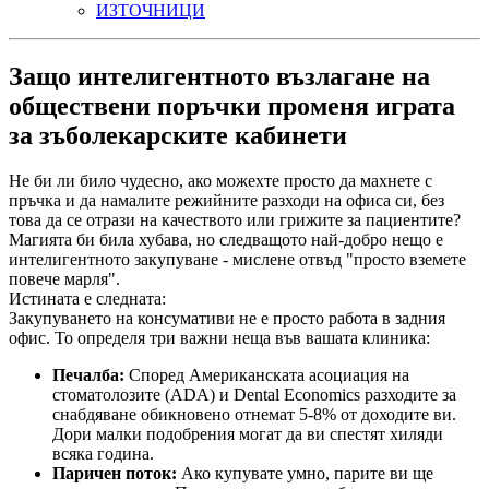
ИЗТОЧНИЦИ
Защо интелигентното възлагане на
обществени поръчки променя играта
за зъболекарските кабинети
Не би ли било чудесно, ако можехте просто да махнете с
пръчка и да намалите режийните разходи на офиса си, без
това да се отрази на качеството или грижите за пациентите?
Магията би била хубава, но следващото най-добро нещо е
интелигентното закупуване - мислене отвъд "просто вземете
повече марля".
Истината е следната:
Закупуването на консумативи не е просто работа в задния
офис. То определя три важни неща във вашата клиника:
Печалба:
Според Американската асоциация на
стоматолозите (ADA) и Dental Economics разходите за
снабдяване обикновено отнемат 5-8% от доходите ви.
Дори малки подобрения могат да ви спестят хиляди
всяка година.
Паричен поток:
Ако купувате умно, парите ви ще