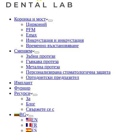
Коронка и мост
Цирконий
PFM
Emax
Инкрустация и инкрустация
Временно възстановяване
Сменяем
Зъбни протези
Гъвкава протеза
Метална протеза
Персонализирана стоматологична защита
Ортодонтски предпазител
Имплант
Фурнир
Ресурси
За
Блог
Свържете се с
BG
EN
FR
ES