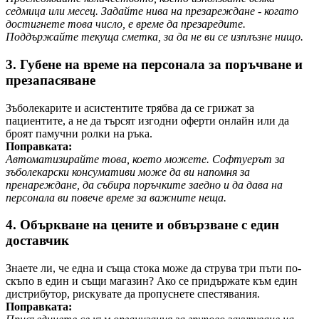
седмица или месец. Задайте нива на презареждане - когато
достигнете това число, е време да презаредите.
Поддържайте текуща сметка, за да не ви се изплъзне нищо.
3. Губене на време на персонала за поръчване и
презапасяване
Зъболекарите и асистентите трябва да се грижат за
пациентите, а не да търсят изгодни оферти онлайн или да
броят памучни ролки на ръка.
Поправката:
Автоматизирайте това, което можете. Софтуерът за
зъболекарски консумативи може да ви напомня за
пренареждане, да събира поръчките заедно и да дава на
персонала ви повече време за важните неща.
4. Объркване на цените и обвързване с един
доставчик
Знаете ли, че една и съща стока може да струва три пъти по-
скъпо в един и същи магазин? Ако се придържате към един
дистрибутор, рискувате да пропуснете спестявания.
Поправката: