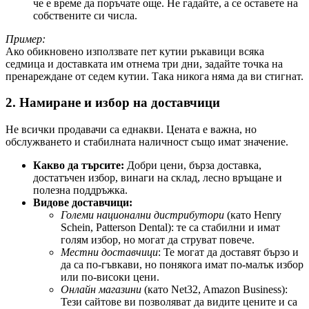
че е време да поръчате още. Не гадайте, а се оставете на
собствените си числа.
Пример:
Ако обикновено използвате пет кутии ръкавици всяка
седмица и доставката им отнема три дни, задайте точка на
пренареждане от седем кутии. Така никога няма да ви стигнат.
2. Намиране и избор на доставчици
Не всички продавачи са еднакви. Цената е важна, но
обслужването и стабилната наличност също имат значение.
Какво да търсите:
Добри цени, бърза доставка,
достатъчен избор, винаги на склад, лесно връщане и
полезна поддръжка.
Видове доставчици:
Големи национални дистрибутори
(като Henry
Schein, Patterson Dental): те са стабилни и имат
голям избор, но могат да струват повече.
Местни доставчици
: Те могат да доставят бързо и
да са по-гъвкави, но понякога имат по-малък избор
или по-високи цени.
Онлайн магазини
(като Net32, Amazon Business):
Тези сайтове ви позволяват да видите цените и са