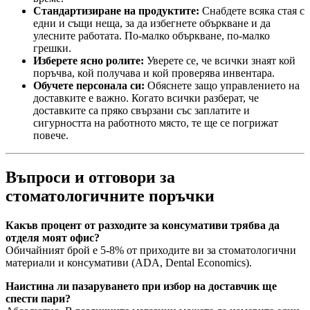
Стандартизиране на продуктите:
Снабдете всяка стая с
едни и същи неща, за да избегнете объркване и да
улесните работата. По-малко объркване, по-малко
грешки.
Изберете ясно ролите:
Уверете се, че всички знаят кой
поръчва, кой получава и кой проверява инвентара.
Обучете персонала си:
Обяснете защо управлението на
доставките е важно. Когато всички разберат, че
доставките са пряко свързани със заплатите и
сигурността на работното място, те ще се погрижат
повече.
Въпроси и отговори за
стоматологичните поръчки
Какъв процент от разходите за консумативи трябва да
отделя моят офис?
Обичайният брой е 5-8% от приходите ви за стоматологични
материали и консумативи (ADA, Dental Economics).
Наистина ли пазаруването при избор на доставчик ще
спести пари?