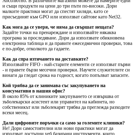
Абсолютно. В различните магазини можете да намерите едни
и същи продукти на цени до три пъти по-високи. Дори
малките практики могат да спестят хиляди, като се
присъединят към GPO или използват сайтове като Net32.
Как мога да се уверя, че няма да свършат нещата?
Задайте точки на пренареждане и използвайте някаква
програма за проследяване. Дори да използвате обикновена
електронна таблица и да правите ежеседмични проверки, това
е по-добре, отколкото да гадаете.
Как да спра изтичането на доставките?
Използвайте FIFO - най-старите елементи се използват първи
- и правете бързи месечни проверки. Научете служителите си
винаги да гледат срока на годност, когато попълват запасите.
Кой трябва да се занимава със закупуването на
консумативи в нашия офис?
В около 85% от клиниките закупуването се извършва от
зъболекарски асистент или управител на кабинета, но
собственикът или зъболекарят трябва да преглежда разходите
всеки месец.
Дали цифровите поръчки са само за големите клиники?
Не! Дори самостоятелни или нови практики могат да
използват достъпни уеб базирани инструменти, които