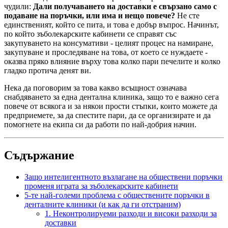
чудили:
Дали получаването на доставки е свързано само с
подаване на поръчки, или има и нещо повече?
Не сте
единственият, който се пита, и това е добър въпрос. Начинът,
по който зъболекарските кабинети се справят със
закупуването на консумативи - целият процес на намиране,
закупуване и проследяване на това, от което се нуждаете -
оказва пряко влияние върху това колко пари печелите и колко
гладко протича денят ви.
Нека да поговорим за това какво всъщност означава
снабдяването за една дентална клиника, защо то е важно сега
повече от всякога и за някои прости стъпки, които можете да
предприемете, за да спестите пари, да се организирате и да
помогнете на екипа си да работи по най-добрия начин.
Съдържание
Защо интелигентното възлагане на обществени поръчки
променя играта за зъболекарските кабинети
5-те най-големи проблема с обществените поръчки в
денталните клиники (и как да ги отстраним)
1. Неконтролируеми разходи и високи разходи за
доставки