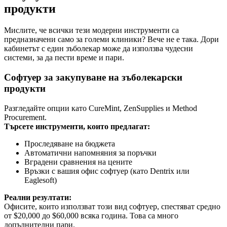
продукти
Мислите, че всички тези модерни инструменти са
предназначени само за големи клиники? Вече не е така. Дори
кабинетът с един зъболекар може да използва чудесни
системи, за да пести време и пари.
Софтуер за закупуване на зъболекарски
продукти
Разгледайте опции като CureMint, ZenSupplies и Method
Procurement.
Търсете инструменти, които предлагат:
Проследяване на бюджета
Автоматични напомняния за поръчки
Вградени сравнения на цените
Връзки с вашия офис софтуер (като Dentrix или
Eaglesoft)
Реални резултати:
Офисите, които използват този вид софтуер, спестяват средно
от $20,000 до $60,000 всяка година. Това са много
допълнителни пари.