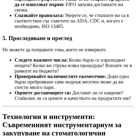
да се използват първи:
FIFO запазва доставките ви
свежи.
Спазвайте правилата:
Уверете се, че стъпките ви са в
съответствие със съветите на ADA, CDC и, когато е
необходимо, ISO 13485.
5. Проследяване и преглед
Не можете да поправите това, което не измервате.
Следете важните числа:
Колко бързо се изразходват
нещата? Колко ви струва всяка процедура? Влизате ли в
рамките на бюджета?
Проверявайте наличностите ежемесечно:
Дори едно
бързо преброяване само веднъж месечно може да ви
спести много пари.
Оценете доставчиците си:
Доставят ли се навреме?
Стабилни ли са цените и качеството на продуктите им?
Технологии и инструменти:
Съвременният инструментариум за
закупуване на стоматологични