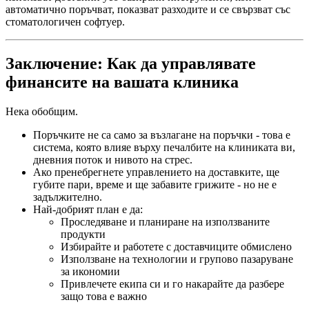
автоматично поръчват, показват разходите и се свързват със
стоматологичен софтуер.
Заключение: Как да управлявате
финансите на вашата клиника
Нека обобщим.
Поръчките не са само за възлагане на поръчки - това е
система, която влияе върху печалбите на клиниката ви,
дневния поток и нивото на стрес.
Ако пренебрегнете управлението на доставките, ще
губите пари, време и ще забавите грижите - но не е
задължително.
Най-добрият план е да:
Проследяване и планиране на използваните
продукти
Избирайте и работете с доставчиците обмислено
Използване на технологии и групово пазаруване
за икономии
Привлечете екипа си и го накарайте да разбере
защо това е важно