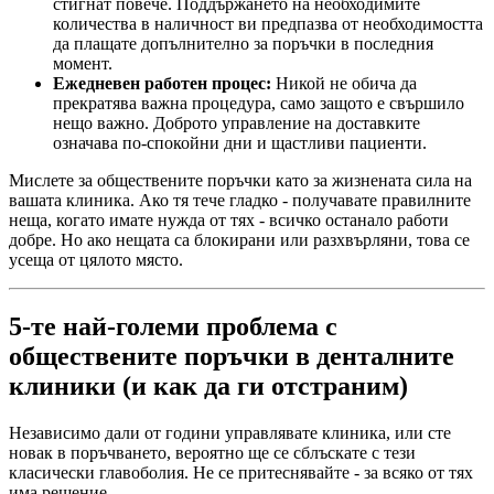
стигнат повече. Поддържането на необходимите
количества в наличност ви предпазва от необходимостта
да плащате допълнително за поръчки в последния
момент.
Ежедневен работен процес:
Никой не обича да
прекратява важна процедура, само защото е свършило
нещо важно. Доброто управление на доставките
означава по-спокойни дни и щастливи пациенти.
Мислете за обществените поръчки като за жизнената сила на
вашата клиника. Ако тя тече гладко - получавате правилните
неща, когато имате нужда от тях - всичко останало работи
добре. Но ако нещата са блокирани или разхвърляни, това се
усеща от цялото място.
5-те най-големи проблема с
обществените поръчки в денталните
клиники (и как да ги отстраним)
Независимо дали от години управлявате клиника, или сте
новак в поръчването, вероятно ще се сблъскате с тези
класически главоболия. Не се притеснявайте - за всяко от тях
има решение.