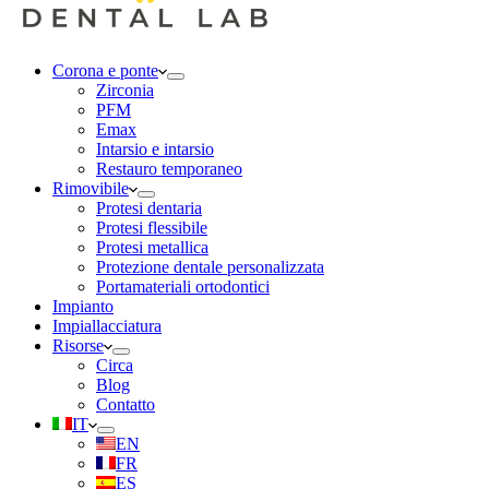
Corona e ponte
Zirconia
PFM
Emax
Intarsio e intarsio
Restauro temporaneo
Rimovibile
Protesi dentaria
Protesi flessibile
Protesi metallica
Protezione dentale personalizzata
Portamateriali ortodontici
Impianto
Impiallacciatura
Risorse
Circa
Blog
Contatto
IT
EN
FR
ES