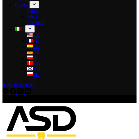
Risorse
Circa
Blog
Contatto
IT
EN
FR
ES
DE
BG
DA
KO
PL
Invia la richiesta