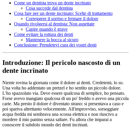
Come un dentista trova un dente incrinato
Cosa succede dal dentista
Cosa fare per un dente incrinato: Scelte di trattamento
Correggere il sorriso e fermare il dolore
Quando rivolgersi al dentista: Non aspettate
Capire quando è grave
Come evitare la rottura dei denti
Mantenere la bocca al sicuro
Conclusione: Prendetevi cura dei vostri denti
Introduzione: Il pericolo nascosto di un
dente incrinato
Niente rovina la giornata come il dolore ai denti. Credetemi, lo so.
Una volta ho addentato un pretzel e ho sentito un piccolo dolore.
L'ho spazzolato via. Deve essere qualcosa di semplice, ho pensato.
Forse avevo mangiato qualcosa di un po' freddo o avevo una piccola
carie. Ma presto il dolore è diventato strano: si presentava a caso e
poi spariva altrettanto velocemente. All'improvviso, sorseggiare
acqua fredda mi sembrava una scossa elettrica e non riuscivo a
mordere il mio panino senza saltare. Fu allora che imparai a
conoscere il subdolo mondo dei denti incrinati.