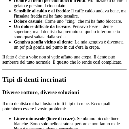
Dolore ai denti per cibi dolci o freddi
: Ho iniziato a odiare il
gelato e persino il cioccolato.
Sensibile al caldo e al freddo
: Il caffè caldo andava bene, ma
l'insalata fredda mi ha fatto trasalire.
Dolore casuale
: Come uno "zing" che mi ha fatto bloccare.
Un dolore difficile da trovare
: Pensavo fosse il dente
superiore, ma il dentista ha premuto su quello inferiore e io
sono quasi saltata dalla sedia.
Gengiva gonfia vicino al dente
: La mia gengiva è diventata
un po' più gonfia nel punto in cui c'era la crepa.
Il fatto è che a volte non si vede affatto una crepa. Il dente può
sembrare del tutto normale. È questo che lo rende così complicato.
Tipi di denti incrinati
Diverse rotture, diverse soluzioni
Il mio dentista mi ha illustrato tutti i tipi di crepe. Ecco quali
potrebbero essere i vostri problemi:
Linee minuscole (linee di craze)
: Sembrano piccole linee
bianche. Sono solo nello strato superiore e non fanno male.
Non è necessaria alcuna correzione.