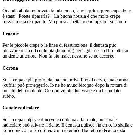
Quando abbiamo trovato la mia crepa, la mia prima preoccupazione
è stata: "Potete ripararla?". La buona notizia è che molte crepe
possono essere riparate. Ma più si aspetta, meno opzioni si hanno.
Legame
Per le piccole crepe o le linee di fessurazione, il dentista può
utilizzare una colla colorata (bonding) per sigillarle. Io l'ho fatto su
un dente anteriore. Non fa più male, nessuno se ne accorge.
Corona
Se la crepa è più profonda ma non arriva fino al nervo, una corona
(cuffia) può proteggerlo. Io ne ho avuto bisogno dopo la rottura di
un lato del mio dente. Ci sono volute due visite e mi ha aiutato
subito.
Canale radicolare
Se la crepa colpisce il nervo e continua a far male, un canale
radicolare può salvare il dente. Il dentista pulisce l'interno, lo sigilla e
lo ricopre con una corona. Un mio amico l'ha fatto e da allora sta