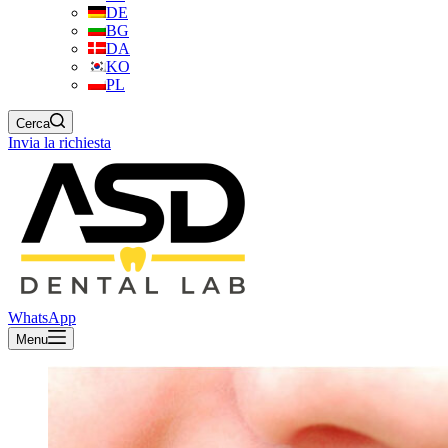
DE
BG
DA
KO
PL
Cerca
Invia la richiesta
WhatsApp
Menu