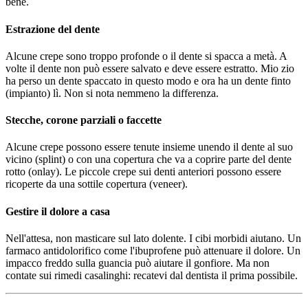
bene.
Estrazione del dente
Alcune crepe sono troppo profonde o il dente si spacca a metà. A
volte il dente non può essere salvato e deve essere estratto. Mio zio
ha perso un dente spaccato in questo modo e ora ha un dente finto
(impianto) lì. Non si nota nemmeno la differenza.
Stecche, corone parziali o faccette
Alcune crepe possono essere tenute insieme unendo il dente al suo
vicino (splint) o con una copertura che va a coprire parte del dente
rotto (onlay). Le piccole crepe sui denti anteriori possono essere
ricoperte da una sottile copertura (veneer).
Gestire il dolore a casa
Nell'attesa, non masticare sul lato dolente. I cibi morbidi aiutano. Un
farmaco antidolorifico come l'ibuprofene può attenuare il dolore. Un
impacco freddo sulla guancia può aiutare il gonfiore. Ma non
contate sui rimedi casalinghi: recatevi dal dentista il prima possibile.