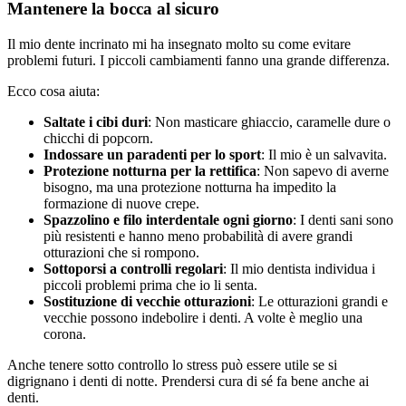
Mantenere la bocca al sicuro
Il mio dente incrinato mi ha insegnato molto su come evitare
problemi futuri. I piccoli cambiamenti fanno una grande differenza.
Ecco cosa aiuta:
Saltate i cibi duri
: Non masticare ghiaccio, caramelle dure o
chicchi di popcorn.
Indossare un paradenti per lo sport
: Il mio è un salvavita.
Protezione notturna per la rettifica
: Non sapevo di averne
bisogno, ma una protezione notturna ha impedito la
formazione di nuove crepe.
Spazzolino e filo interdentale ogni giorno
: I denti sani sono
più resistenti e hanno meno probabilità di avere grandi
otturazioni che si rompono.
Sottoporsi a controlli regolari
: Il mio dentista individua i
piccoli problemi prima che io li senta.
Sostituzione di vecchie otturazioni
: Le otturazioni grandi e
vecchie possono indebolire i denti. A volte è meglio una
corona.
Anche tenere sotto controllo lo stress può essere utile se si
digrignano i denti di notte. Prendersi cura di sé fa bene anche ai
denti.