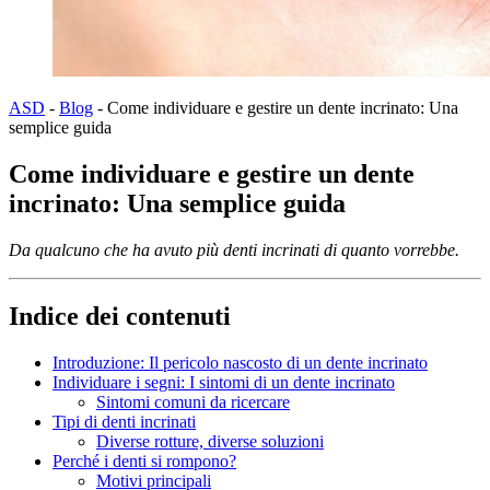
ASD
-
Blog
-
Come individuare e gestire un dente incrinato: Una
semplice guida
Come individuare e gestire un dente
incrinato: Una semplice guida
Da qualcuno che ha avuto più denti incrinati di quanto vorrebbe.
Indice dei contenuti
Introduzione: Il pericolo nascosto di un dente incrinato
Individuare i segni: I sintomi di un dente incrinato
Sintomi comuni da ricercare
Tipi di denti incrinati
Diverse rotture, diverse soluzioni
Perché i denti si rompono?
Motivi principali