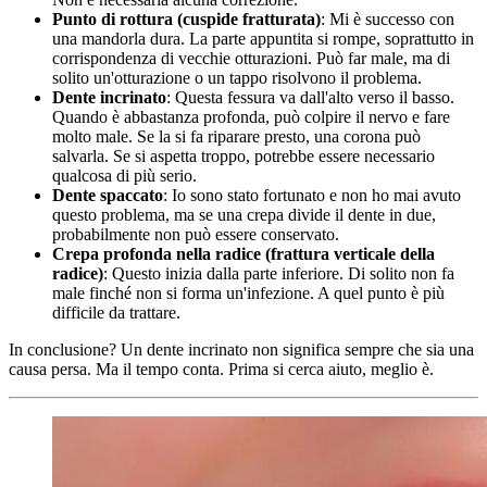
Punto di rottura (cuspide fratturata)
: Mi è successo con
una mandorla dura. La parte appuntita si rompe, soprattutto in
corrispondenza di vecchie otturazioni. Può far male, ma di
solito un'otturazione o un tappo risolvono il problema.
Dente incrinato
: Questa fessura va dall'alto verso il basso.
Quando è abbastanza profonda, può colpire il nervo e fare
molto male. Se la si fa riparare presto, una corona può
salvarla. Se si aspetta troppo, potrebbe essere necessario
qualcosa di più serio.
Dente spaccato
: Io sono stato fortunato e non ho mai avuto
questo problema, ma se una crepa divide il dente in due,
probabilmente non può essere conservato.
Crepa profonda nella radice (frattura verticale della
radice)
: Questo inizia dalla parte inferiore. Di solito non fa
male finché non si forma un'infezione. A quel punto è più
difficile da trattare.
In conclusione? Un dente incrinato non significa sempre che sia una
causa persa. Ma il tempo conta. Prima si cerca aiuto, meglio è.