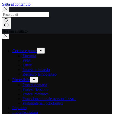
Salta al contenuto
Nessun risultato
Corona e ponte
Zirconia
PFM
Emax
Intarsio e intarsio
Restauro temporaneo
Rimovibile
Protesi dentaria
Protesi flessibile
Protesi metallica
Protezione dentale personalizzata
Portamateriali ortodontici
Impianto
Impiallacciatura