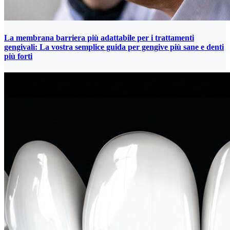
La membrana barriera più adattabile per i trattamenti
gengivali: La vostra semplice guida per gengive più sane e denti
più forti