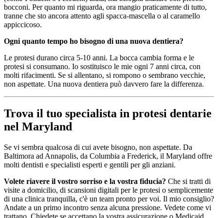
bocconi. Per quanto mi riguarda, ora mangio praticamente di tutto,
tranne che sto ancora attento agli spacca-mascella o al caramello
appiccicoso.
Ogni quanto tempo ho bisogno di una nuova dentiera?
Le protesi durano circa 5-10 anni. La bocca cambia forma e le
protesi si consumano. Io sostituisco le mie ogni 7 anni circa, con
molti rifacimenti. Se si allentano, si rompono o sembrano vecchie,
non aspettate. Una nuova dentiera può davvero fare la differenza.
Trova il tuo specialista in protesi dentarie
nel Maryland
Se vi sembra qualcosa di cui avete bisogno, non aspettate. Da
Baltimora ad Annapolis, da Columbia a Frederick, il Maryland offre
molti dentisti e specialisti esperti e gentili per gli anziani.
Volete riavere il vostro sorriso e la vostra fiducia?
Che si tratti di
visite a domicilio, di scansioni digitali per le protesi o semplicemente
di una clinica tranquilla, c'è un team pronto per voi. Il mio consiglio?
Andate a un primo incontro senza alcuna pressione. Vedete come vi
trattano. Chiedete se accettano la vostra assicurazione o Medicaid.