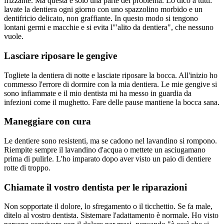
frizzante. Ma questa è solo una parte del problema. Lo dico a tutti:
lavate la dentiera ogni giorno con uno spazzolino morbido e un
dentifricio delicato, non graffiante. In questo modo si tengono
lontani germi e macchie e si evita l'"alito da dentiera", che nessuno
vuole.
Lasciare riposare le gengive
Togliete la dentiera di notte e lasciate riposare la bocca. All'inizio ho
commesso l'errore di dormire con la mia dentiera. Le mie gengive si
sono infiammate e il mio dentista mi ha messo in guardia da
infezioni come il mughetto. Fare delle pause mantiene la bocca sana.
Maneggiare con cura
Le dentiere sono resistenti, ma se cadono nel lavandino si rompono.
Riempite sempre il lavandino d'acqua o mettete un asciugamano
prima di pulirle. L'ho imparato dopo aver visto un paio di dentiere
rotte di troppo.
Chiamate il vostro dentista per le riparazioni
Non sopportate il dolore, lo sfregamento o il ticchettio. Se fa male,
ditelo al vostro dentista. Sistemare l'adattamento è normale. Ho visto