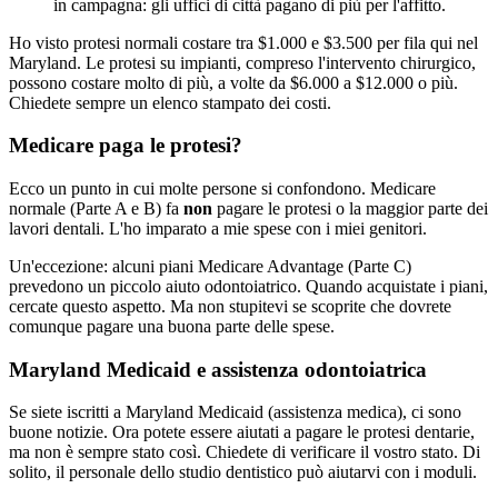
in campagna: gli uffici di città pagano di più per l'affitto.
Ho visto protesi normali costare tra $1.000 e $3.500 per fila qui nel
Maryland. Le protesi su impianti, compreso l'intervento chirurgico,
possono costare molto di più, a volte da $6.000 a $12.000 o più.
Chiedete sempre un elenco stampato dei costi.
Medicare paga le protesi?
Ecco un punto in cui molte persone si confondono. Medicare
normale (Parte A e B) fa
non
pagare le protesi o la maggior parte dei
lavori dentali. L'ho imparato a mie spese con i miei genitori.
Un'eccezione: alcuni piani Medicare Advantage (Parte C)
prevedono un piccolo aiuto odontoiatrico. Quando acquistate i piani,
cercate questo aspetto. Ma non stupitevi se scoprite che dovrete
comunque pagare una buona parte delle spese.
Maryland Medicaid e assistenza odontoiatrica
Se siete iscritti a Maryland Medicaid (assistenza medica), ci sono
buone notizie. Ora potete essere aiutati a pagare le protesi dentarie,
ma non è sempre stato così. Chiedete di verificare il vostro stato. Di
solito, il personale dello studio dentistico può aiutarvi con i moduli.