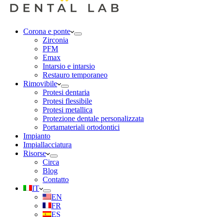
Corona e ponte
Zirconia
PFM
Emax
Intarsio e intarsio
Restauro temporaneo
Rimovibile
Protesi dentaria
Protesi flessibile
Protesi metallica
Protezione dentale personalizzata
Portamateriali ortodontici
Impianto
Impiallacciatura
Risorse
Circa
Blog
Contatto
IT
EN
FR
ES