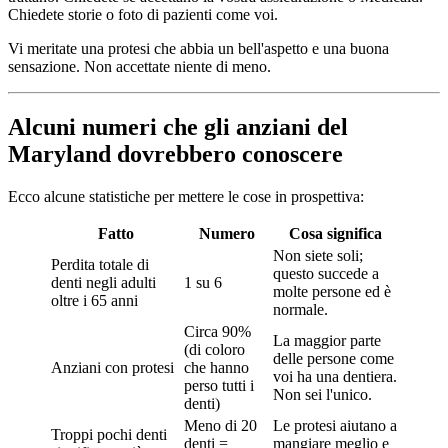
Chiedete storie o foto di pazienti come voi.
Vi meritate una protesi che abbia un bell'aspetto e una buona
sensazione. Non accettate niente di meno.
Alcuni numeri che gli anziani del
Maryland dovrebbero conoscere
Ecco alcune statistiche per mettere le cose in prospettiva:
Fatto
Numero
Cosa significa
Non siete soli;
Perdita totale di
questo succede a
denti negli adulti
1 su 6
molte persone ed è
oltre i 65 anni
normale.
Circa 90%
La maggior parte
(di coloro
delle persone come
Anziani con protesi
che hanno
voi ha una dentiera.
perso tutti i
Non sei l'unico.
denti)
Meno di 20
Le protesi aiutano a
Troppi pochi denti
denti =
mangiare meglio e