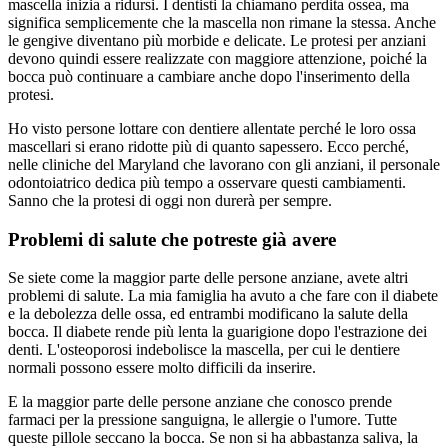
mascella inizia a ridursi. I dentisti la chiamano perdita ossea, ma
significa semplicemente che la mascella non rimane la stessa. Anche
le gengive diventano più morbide e delicate. Le protesi per anziani
devono quindi essere realizzate con maggiore attenzione, poiché la
bocca può continuare a cambiare anche dopo l'inserimento della
protesi.
Ho visto persone lottare con dentiere allentate perché le loro ossa
mascellari si erano ridotte più di quanto sapessero. Ecco perché,
nelle cliniche del Maryland che lavorano con gli anziani, il personale
odontoiatrico dedica più tempo a osservare questi cambiamenti.
Sanno che la protesi di oggi non durerà per sempre.
Problemi di salute che potreste già avere
Se siete come la maggior parte delle persone anziane, avete altri
problemi di salute. La mia famiglia ha avuto a che fare con il diabete
e la debolezza delle ossa, ed entrambi modificano la salute della
bocca. Il diabete rende più lenta la guarigione dopo l'estrazione dei
denti. L'osteoporosi indebolisce la mascella, per cui le dentiere
normali possono essere molto difficili da inserire.
E la maggior parte delle persone anziane che conosco prende
farmaci per la pressione sanguigna, le allergie o l'umore. Tutte
queste pillole seccano la bocca. Se non si ha abbastanza saliva, la