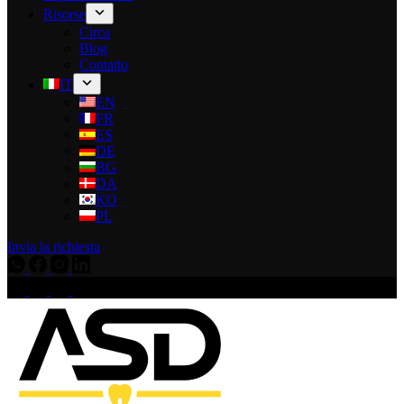
Risorse
Circa
Blog
Contatto
IT
EN
FR
ES
DE
BG
DA
KO
PL
Invia la richiesta