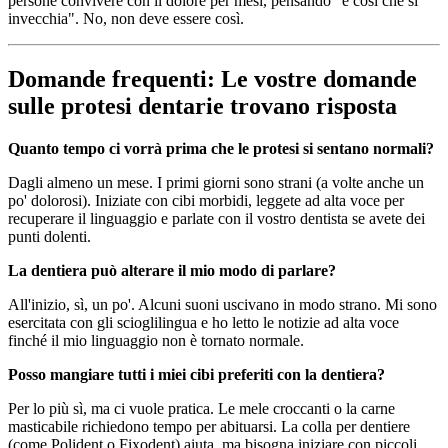
persone convivere con il dolore per mesi, pensando "è così che si
invecchia". No, non deve essere così.
Domande frequenti: Le vostre domande
sulle protesi dentarie trovano risposta
Quanto tempo ci vorrà prima che le protesi si sentano normali?
Dagli almeno un mese. I primi giorni sono strani (a volte anche un
po' dolorosi). Iniziate con cibi morbidi, leggete ad alta voce per
recuperare il linguaggio e parlate con il vostro dentista se avete dei
punti dolenti.
La dentiera può alterare il mio modo di parlare?
All'inizio, sì, un po'. Alcuni suoni uscivano in modo strano. Mi sono
esercitata con gli scioglilingua e ho letto le notizie ad alta voce
finché il mio linguaggio non è tornato normale.
Posso mangiare tutti i miei cibi preferiti con la dentiera?
Per lo più sì, ma ci vuole pratica. Le mele croccanti o la carne
masticabile richiedono tempo per abituarsi. La colla per dentiere
(come Polident o Fixodent) aiuta, ma bisogna iniziare con piccoli