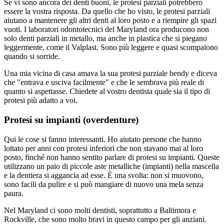
Se vi sono ancora dei denti buoni, le protesi parziali potrebbero
essere la vostra risposta. Da quello che ho visto, le protesi parziali
aiutano a mantenere gli altri denti al loro posto e a riempire gli spazi
vuoti. I laboratori odontotecnici del Maryland ora producono non
solo denti parziali in metallo, ma anche in plastica che si piegano
leggermente, come il Valplast. Sono più leggere e quasi scompaiono
quando si sorride.
Una mia vicina di casa amava la sua protesi parziale bendy e diceva
che "entrava e usciva facilmente" e che le sembrava più reale di
quanto si aspettasse. Chiedete al vostro dentista quale sia il tipo di
protesi più adatto a voi.
Protesi su impianti (overdenture)
Qui le cose si fanno interessanti. Ho aiutato persone che hanno
lottato per anni con protesi inferiori che non stavano mai al loro
posto, finché non hanno sentito parlare di protesi su impianti. Queste
utilizzano un paio di piccole aste metalliche (impianti) nella mascella
e la dentiera si aggancia ad esse. È una svolta: non si muovono,
sono facili da pulire e si può mangiare di nuovo una mela senza
paura.
Nel Maryland ci sono molti dentisti, soprattutto a Baltimora e
Rockville, che sono molto bravi in questo campo per gli anziani.