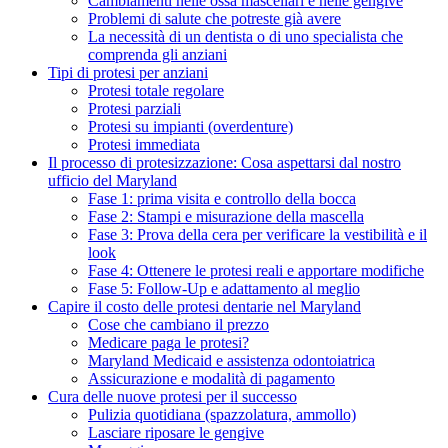
Cambiamenti nelle ossa mascellari e nelle gengive
Problemi di salute che potreste già avere
La necessità di un dentista o di uno specialista che
comprenda gli anziani
Tipi di protesi per anziani
Protesi totale regolare
Protesi parziali
Protesi su impianti (overdenture)
Protesi immediata
Il processo di protesizzazione: Cosa aspettarsi dal nostro
ufficio del Maryland
Fase 1: prima visita e controllo della bocca
Fase 2: Stampi e misurazione della mascella
Fase 3: Prova della cera per verificare la vestibilità e il
look
Fase 4: Ottenere le protesi reali e apportare modifiche
Fase 5: Follow-Up e adattamento al meglio
Capire il costo delle protesi dentarie nel Maryland
Cose che cambiano il prezzo
Medicare paga le protesi?
Maryland Medicaid e assistenza odontoiatrica
Assicurazione e modalità di pagamento
Cura delle nuove protesi per il successo
Pulizia quotidiana (spazzolatura, ammollo)
Lasciare riposare le gengive