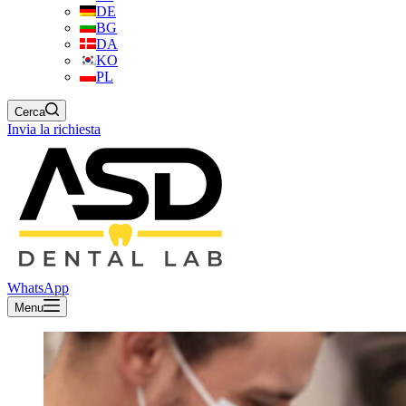
DE
BG
DA
KO
PL
Cerca
Invia la richiesta
WhatsApp
Menu