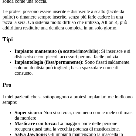
solida come una roccia.
Le protesi possono essere inserite e disinserite a scatto (facile da
pulire) o rimanere sempre inserite, senza più farle cadere in una
tazza la sera. Un sistema molto diffuso che utilizzo, All-on-4, può
addirittura restituire una dentiera completa in un solo giorno.
Tipi
Impianto mantenuto (a scatto/rimovibile):
Si inserisce e si
disinserisce con piccoli accessori per una facile pulizia
Implantologia (fissa/permanente):
Sono fissati saldamente,
solo un dentista può toglierli; basta spazzolare come di
consueto.
Pro
I miei pazienti che si sottopongono a protesi implantari me lo dicono
sempre:
Super sicuro:
Non si scivola, nemmeno con le mele o il mais
da mordere
Masticare con forza:
La maggior parte delle persone
recupera quasi tutta la vecchia potenza di masticazione.
Salva Jawbone:
Gli impianti mantengono la mascella in