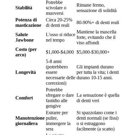
Potrebbe
Rimane fermo,
Stabilità
scivolare o
sensazione di solidità
muoversi
Potenza di
Circa 20-25%
80-90%+ di denti reali
masticazione
di denti reali
Mantiene la mascella
Salute
L'osso si riduce
forte, evitando che il
Jawbone
nel tempo
viso affondi
Costo (per
$1,000-$4,000
$5,000-$30,000+
arco)
5-8 anni
(potrebbero
Gli impianti durano
Longevità
essere
per tutta la vita; i denti
necessarie delle
durano 10-15 anni.
correzioni)
Potrebbe
sfregare o dare
La sensazione è quella
Comfort
fastidio alle
di denti veri
gengive
Estrarre per
Si spazzolano come i
Manutenzione
pulire,
denti normali (se fissi)
giornaliera
immergere la
o si estraggono
sera
facilmente (a scatto)