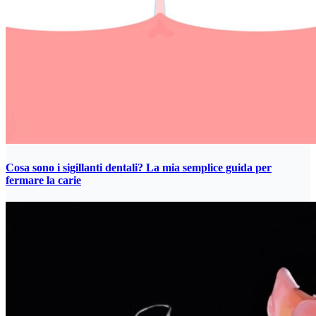
Cosa sono i sigillanti dentali? La mia semplice guida per
fermare la carie