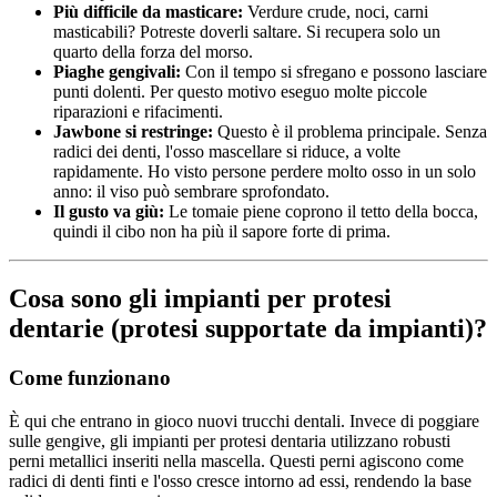
Più difficile da masticare:
Verdure crude, noci, carni
masticabili? Potreste doverli saltare. Si recupera solo un
quarto della forza del morso.
Piaghe gengivali:
Con il tempo si sfregano e possono lasciare
punti dolenti. Per questo motivo eseguo molte piccole
riparazioni e rifacimenti.
Jawbone si restringe:
Questo è il problema principale. Senza
radici dei denti, l'osso mascellare si riduce, a volte
rapidamente. Ho visto persone perdere molto osso in un solo
anno: il viso può sembrare sprofondato.
Il gusto va giù:
Le tomaie piene coprono il tetto della bocca,
quindi il cibo non ha più il sapore forte di prima.
Cosa sono gli impianti per protesi
dentarie (protesi supportate da impianti)?
Come funzionano
È qui che entrano in gioco nuovi trucchi dentali. Invece di poggiare
sulle gengive, gli impianti per protesi dentaria utilizzano robusti
perni metallici inseriti nella mascella. Questi perni agiscono come
radici di denti finti e l'osso cresce intorno ad essi, rendendo la base