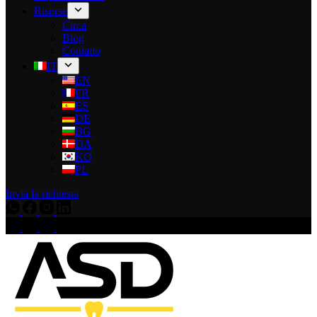
Risorse
Circa
Blog
Contatto
IT
EN
FR
ES
DE
BG
DA
KO
PL
Invia la richiesta