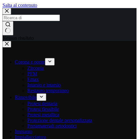
Salta al contenuto
Nessun risultato
Corona e ponte
Zirconia
PFM
Emax
Intarsio e intarsio
Restauro temporaneo
Rimovibile
Protesi dentaria
Protesi flessibile
Protesi metallica
Protezione dentale personalizzata
Portamateriali ortodontici
Impianto
Impiallacciatura