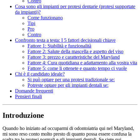
Contro
Cosa sono gli impianti per protesi dentarie (protesi supportate
da impianti)?
Come funzionano
Tipi
Pro
Contro
Confronto testa a testa: I 5 fattori decisionali chiave
Fattore 1: Stabilità e funzionalità
Fattore 2: Salute della mascella e aspetto del viso
Fattore 3: prezzo e caratteristiche del Maryland
Fattore 4: Cura quotidiana e adattamento alla vostra vita
Fattore 5: come li ottenete e quanto tempo ci vuole
Chi è il candidato ideale?
Si può optare per una protesi tradizionale se:
Potreste optare per gli impianti dentali se:
Domande frequenti
Pensieri finali
Introduzione
Quando ho iniziato ad occuparmi di odontoiatria qui nel Maryland,
mi sono reso conto molto presto di quanto possa essere confusa la
scelta tra le protesi normali e gli impianti dentali. Se siete qui,