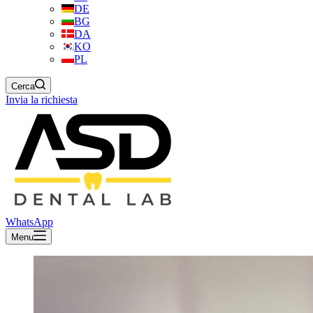
DE
BG
DA
KO
PL
Cerca
Invia la richiesta
WhatsApp
Menu