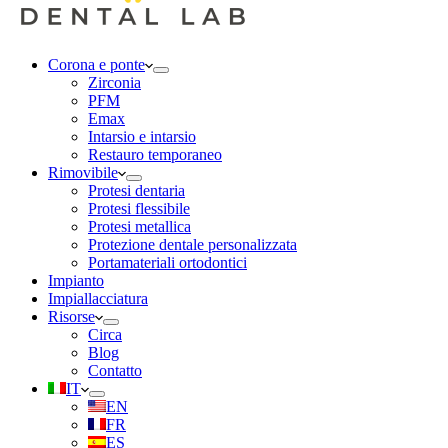
Corona e ponte
Zirconia
PFM
Emax
Intarsio e intarsio
Restauro temporaneo
Rimovibile
Protesi dentaria
Protesi flessibile
Protesi metallica
Protezione dentale personalizzata
Portamateriali ortodontici
Impianto
Impiallacciatura
Risorse
Circa
Blog
Contatto
IT
EN
FR
ES