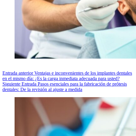
Entrada
anterior
Ventajas e inconvenientes de los implantes dentales
en el mismo día: ¿Es la carga inmediata adecuada para usted?
Siguiente
Entrada
Pasos esenciales para la fabricación de prótesis
dentales: De la revisión al ajuste a medida