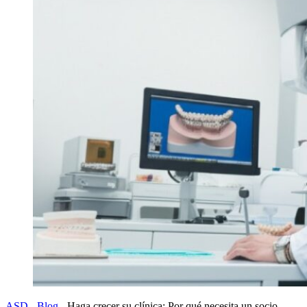
ASD
-
Blog
-
Haga crecer su clínica: Por qué necesita un socio