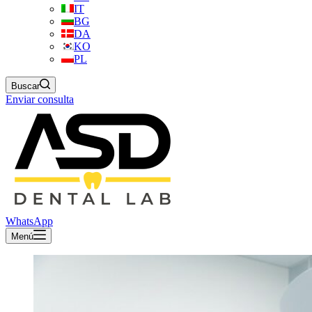
IT
BG
DA
KO
PL
Buscar
Enviar consulta
WhatsApp
Menú