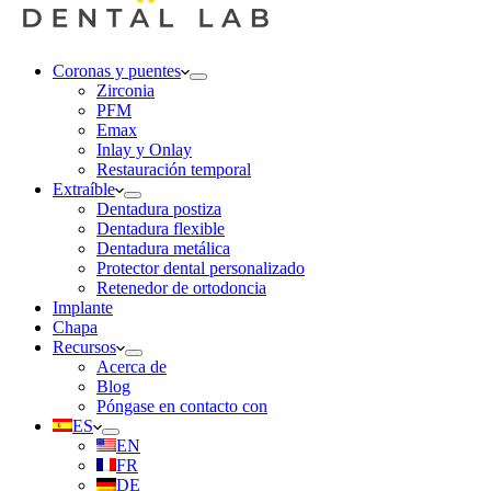
Coronas y puentes
Zirconia
PFM
Emax
Inlay y Onlay
Restauración temporal
Extraíble
Dentadura postiza
Dentadura flexible
Dentadura metálica
Protector dental personalizado
Retenedor de ortodoncia
Implante
Chapa
Recursos
Acerca de
Blog
Póngase en contacto con
ES
EN
FR
DE