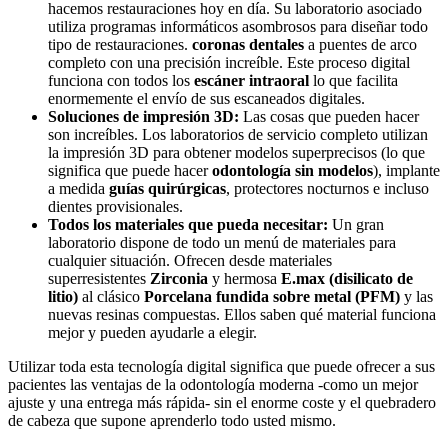
hacemos restauraciones hoy en día. Su laboratorio asociado
utiliza programas informáticos asombrosos para diseñar todo
tipo de restauraciones.
coronas dentales
a puentes de arco
completo con una precisión increíble. Este proceso digital
funciona con todos los
escáner intraoral
lo que facilita
enormemente el envío de sus escaneados digitales.
Soluciones de impresión 3D:
Las cosas que pueden hacer
son increíbles. Los laboratorios de servicio completo utilizan
la impresión 3D para obtener modelos superprecisos (lo que
significa que puede hacer
odontología sin modelos
), implante
a medida
guías quirúrgicas
, protectores nocturnos e incluso
dientes provisionales.
Todos los materiales que pueda necesitar:
Un gran
laboratorio dispone de todo un menú de materiales para
cualquier situación. Ofrecen desde materiales
superresistentes
Zirconia
y hermosa
E.max (disilicato de
litio)
al clásico
Porcelana fundida sobre metal (PFM)
y las
nuevas resinas compuestas. Ellos saben qué material funciona
mejor y pueden ayudarle a elegir.
Utilizar toda esta tecnología digital significa que puede ofrecer a sus
pacientes las ventajas de la odontología moderna -como un mejor
ajuste y una entrega más rápida- sin el enorme coste y el quebradero
de cabeza que supone aprenderlo todo usted mismo.