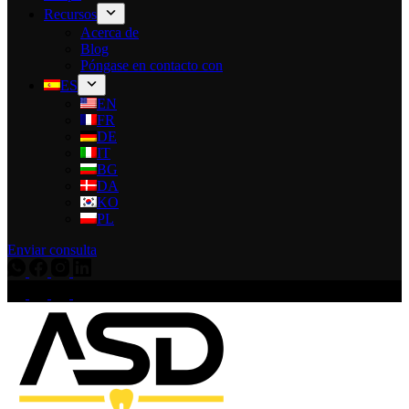
Recursos
Acerca de
Blog
Póngase en contacto con
ES
EN
FR
DE
IT
BG
DA
KO
PL
Enviar consulta