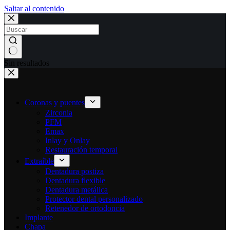
Saltar al contenido
Sin resultados
Coronas y puentes
Zirconia
PFM
Emax
Inlay y Onlay
Restauración temporal
Extraíble
Dentadura postiza
Dentadura flexible
Dentadura metálica
Protector dental personalizado
Retenedor de ortodoncia
Implante
Chapa