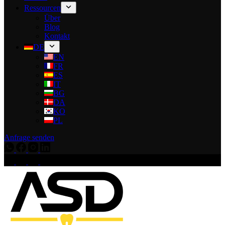
Ressourcen
Über
Blog
Kontakt
DE
EN
FR
ES
IT
BG
DA
KO
PL
Anfrage senden