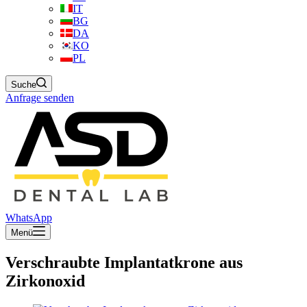
IT
BG
DA
KO
PL
Suche
Anfrage senden
WhatsApp
Menü
Verschraubte Implantatkrone aus
Zirkonoxid