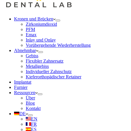
Kronen und Brücken
Zirkoniumdioxid
PFM
Emax
Inlay und Onlay
Vorübergehende Wiederherstellung
Abnehmbar
Gebiss
Flexibler Zahnersatz
Metallgebiss
Individueller Zahnschutz
Kieferorthopädischer Retainer
Implantat
Furnier
Ressourcen
Über
Blog
Kontakt
DE
EN
FR
ES