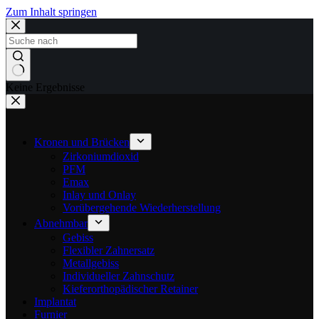
Zum Inhalt springen
Keine Ergebnisse
Kronen und Brücken
Zirkoniumdioxid
PFM
Emax
Inlay und Onlay
Vorübergehende Wiederherstellung
Abnehmbar
Gebiss
Flexibler Zahnersatz
Metallgebiss
Individueller Zahnschutz
Kieferorthopädischer Retainer
Implantat
Furnier