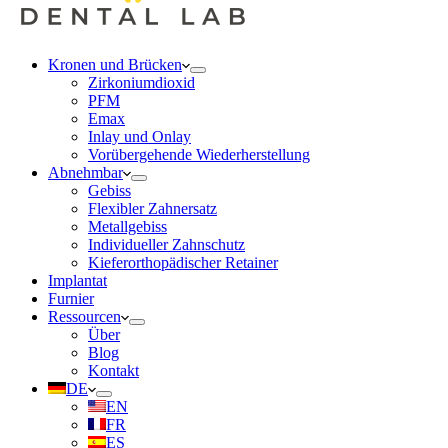
Kronen und Brücken
Zirkoniumdioxid
PFM
Emax
Inlay und Onlay
Vorübergehende Wiederherstellung
Abnehmbar
Gebiss
Flexibler Zahnersatz
Metallgebiss
Individueller Zahnschutz
Kieferorthopädischer Retainer
Implantat
Furnier
Ressourcen
Über
Blog
Kontakt
DE
EN
FR
ES