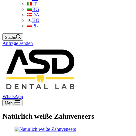
IT
BG
DA
KO
PL
Suche
Anfrage senden
WhatsApp
Menü
Natürlich weiße Zahnveneers