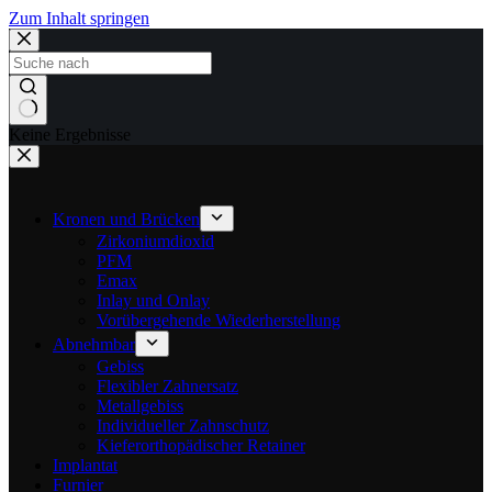
Zum Inhalt springen
Keine Ergebnisse
Kronen und Brücken
Zirkoniumdioxid
PFM
Emax
Inlay und Onlay
Vorübergehende Wiederherstellung
Abnehmbar
Gebiss
Flexibler Zahnersatz
Metallgebiss
Individueller Zahnschutz
Kieferorthopädischer Retainer
Implantat
Furnier