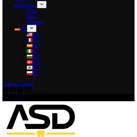
Ressourcen
Über
Blog
Kontakt
DE
EN
FR
ES
IT
BG
DA
KO
PL
Anfrage senden