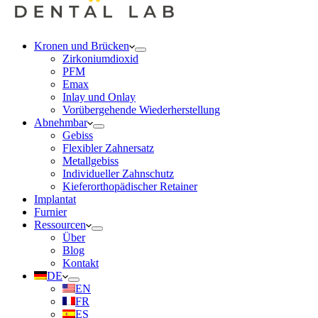
Kronen und Brücken
Zirkoniumdioxid
PFM
Emax
Inlay und Onlay
Vorübergehende Wiederherstellung
Abnehmbar
Gebiss
Flexibler Zahnersatz
Metallgebiss
Individueller Zahnschutz
Kieferorthopädischer Retainer
Implantat
Furnier
Ressourcen
Über
Blog
Kontakt
DE
EN
FR
ES