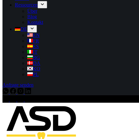
Ressourcen
Über
Blog
Kontakt
DE
EN
FR
ES
IT
BG
DA
KO
PL
Anfrage senden