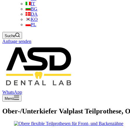
IT
BG
DA
KO
PL
Suche
Anfrage senden
WhatsApp
Menü
Ober-/Unterkiefer Valplast Teilprothese, 