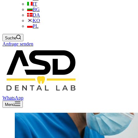
IT
BG
DA
KO
PL
Suche
Anfrage senden
WhatsApp
Menü