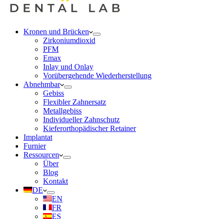
Kronen und Brücken
Zirkoniumdioxid
PFM
Emax
Inlay und Onlay
Vorübergehende Wiederherstellung
Abnehmbar
Gebiss
Flexibler Zahnersatz
Metallgebiss
Individueller Zahnschutz
Kieferorthopädischer Retainer
Implantat
Furnier
Ressourcen
Über
Blog
Kontakt
DE
EN
FR
ES