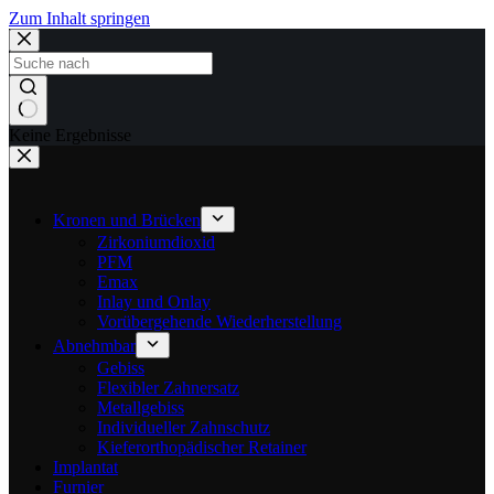
Zum Inhalt springen
Keine Ergebnisse
Kronen und Brücken
Zirkoniumdioxid
PFM
Emax
Inlay und Onlay
Vorübergehende Wiederherstellung
Abnehmbar
Gebiss
Flexibler Zahnersatz
Metallgebiss
Individueller Zahnschutz
Kieferorthopädischer Retainer
Implantat
Furnier