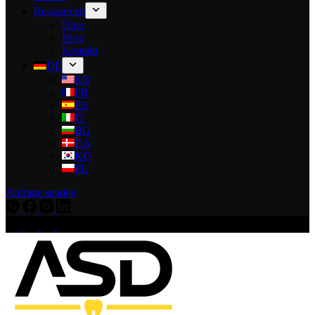
Ressourcen
Über
Blog
Kontakt
DE
EN
FR
ES
IT
BG
DA
KO
PL
Anfrage senden