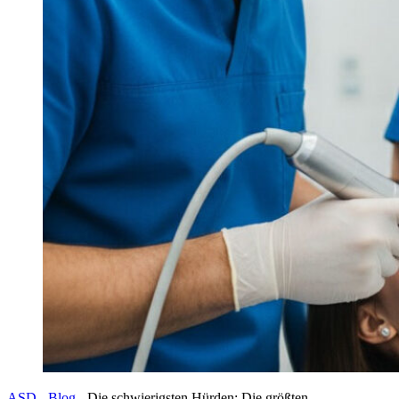
ASD
-
Blog
-
Die schwierigsten Hürden: Die größten