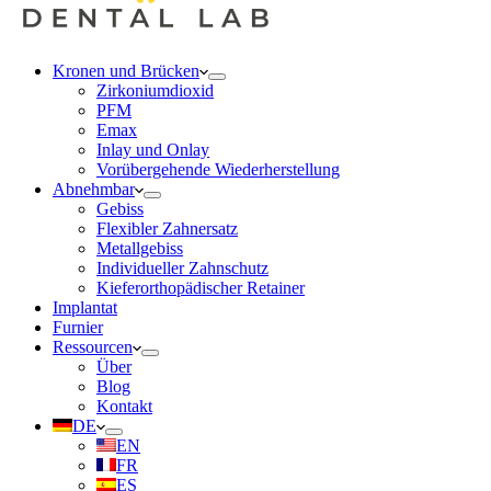
Kronen und Brücken
Zirkoniumdioxid
PFM
Emax
Inlay und Onlay
Vorübergehende Wiederherstellung
Abnehmbar
Gebiss
Flexibler Zahnersatz
Metallgebiss
Individueller Zahnschutz
Kieferorthopädischer Retainer
Implantat
Furnier
Ressourcen
Über
Blog
Kontakt
DE
EN
FR
ES