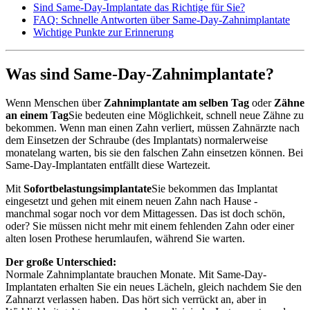
Sind Same-Day-Implantate das Richtige für Sie?
FAQ: Schnelle Antworten über Same-Day-Zahnimplantate
Wichtige Punkte zur Erinnerung
Was sind Same-Day-Zahnimplantate?
Wenn Menschen über
Zahnimplantate am selben Tag
oder
Zähne
an einem Tag
Sie bedeuten eine Möglichkeit, schnell neue Zähne zu
bekommen. Wenn man einen Zahn verliert, müssen Zahnärzte nach
dem Einsetzen der Schraube (des Implantats) normalerweise
monatelang warten, bis sie den falschen Zahn einsetzen können. Bei
Same-Day-Implantaten entfällt diese Wartezeit.
Mit
Sofortbelastungsimplantate
Sie bekommen das Implantat
eingesetzt und gehen mit einem neuen Zahn nach Hause -
manchmal sogar noch vor dem Mittagessen. Das ist doch schön,
oder? Sie müssen nicht mehr mit einem fehlenden Zahn oder einer
alten losen Prothese herumlaufen, während Sie warten.
Der große Unterschied:
Normale Zahnimplantate brauchen Monate. Mit Same-Day-
Implantaten erhalten Sie ein neues Lächeln, gleich nachdem Sie den
Zahnarzt verlassen haben. Das hört sich verrückt an, aber in