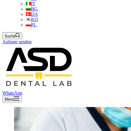
IT
BG
DA
KO
PL
Suche
Anfrage senden
WhatsApp
Menü