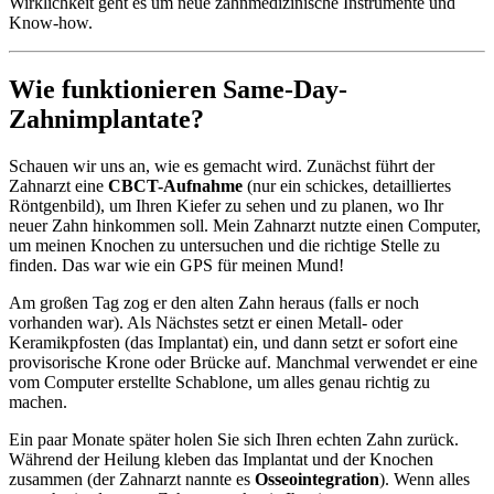
Wirklichkeit geht es um neue zahnmedizinische Instrumente und
Know-how.
Wie funktionieren Same-Day-
Zahnimplantate?
Schauen wir uns an, wie es gemacht wird. Zunächst führt der
Zahnarzt eine
CBCT-Aufnahme
(nur ein schickes, detailliertes
Röntgenbild), um Ihren Kiefer zu sehen und zu planen, wo Ihr
neuer Zahn hinkommen soll. Mein Zahnarzt nutzte einen Computer,
um meinen Knochen zu untersuchen und die richtige Stelle zu
finden. Das war wie ein GPS für meinen Mund!
Am großen Tag zog er den alten Zahn heraus (falls er noch
vorhanden war). Als Nächstes setzt er einen Metall- oder
Keramikpfosten (das Implantat) ein, und dann setzt er sofort eine
provisorische Krone oder Brücke auf. Manchmal verwendet er eine
vom Computer erstellte Schablone, um alles genau richtig zu
machen.
Ein paar Monate später holen Sie sich Ihren echten Zahn zurück.
Während der Heilung kleben das Implantat und der Knochen
zusammen (der Zahnarzt nannte es
Osseointegration
). Wenn alles