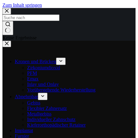
Zum Inhalt springen
Keine Ergebnisse
Kronen und Brücken
Zirkoniumdioxid
PFM
Emax
Inlay und Onlay
Vorübergehende Wiederherstellung
Abnehmbar
Gebiss
Flexibler Zahnersatz
Metallgebiss
Individueller Zahnschutz
Kieferorthopädischer Retainer
Implantat
Furnier