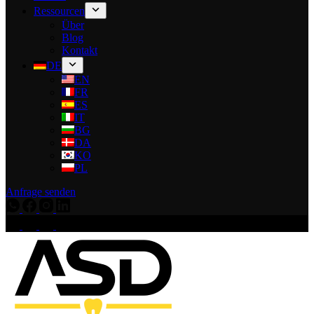
Ressourcen
Über
Blog
Kontakt
DE
EN
FR
ES
IT
BG
DA
KO
PL
Anfrage senden