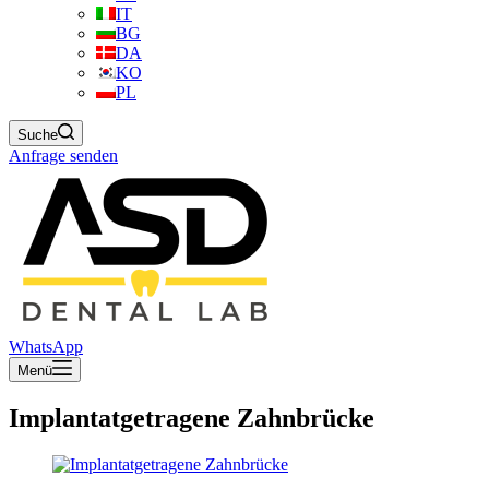
IT
BG
DA
KO
PL
Suche
Anfrage senden
WhatsApp
Menü
Implantatgetragene Zahnbrücke