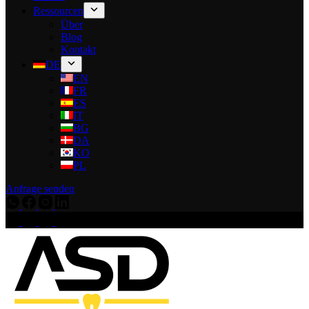
Ressourcen
Über
Blog
Kontakt
DE
EN
FR
ES
IT
BG
DA
KO
PL
Anfrage senden