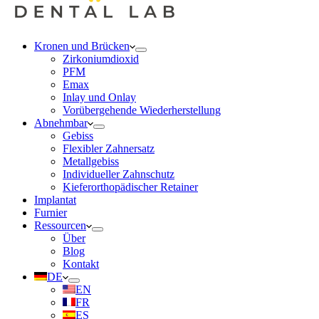
Kronen und Brücken
Zirkoniumdioxid
PFM
Emax
Inlay und Onlay
Vorübergehende Wiederherstellung
Abnehmbar
Gebiss
Flexibler Zahnersatz
Metallgebiss
Individueller Zahnschutz
Kieferorthopädischer Retainer
Implantat
Furnier
Ressourcen
Über
Blog
Kontakt
DE
EN
FR
ES