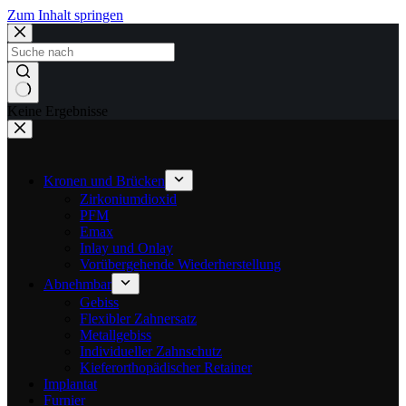
Zum Inhalt springen
Keine Ergebnisse
Kronen und Brücken
Zirkoniumdioxid
PFM
Emax
Inlay und Onlay
Vorübergehende Wiederherstellung
Abnehmbar
Gebiss
Flexibler Zahnersatz
Metallgebiss
Individueller Zahnschutz
Kieferorthopädischer Retainer
Implantat
Furnier