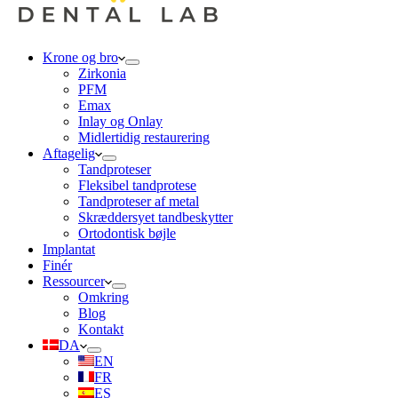
Krone og bro
Zirkonia
PFM
Emax
Inlay og Onlay
Midlertidig restaurering
Aftagelig
Tandproteser
Fleksibel tandprotese
Tandproteser af metal
Skræddersyet tandbeskytter
Ortodontisk bøjle
Implantat
Finér
Ressourcer
Omkring
Blog
Kontakt
DA
EN
FR
ES