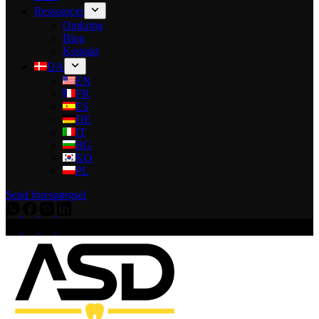
Ressourcer
Omkring
Blog
Kontakt
DA
EN
FR
ES
DE
IT
BG
KO
PL
Send forespørgsel