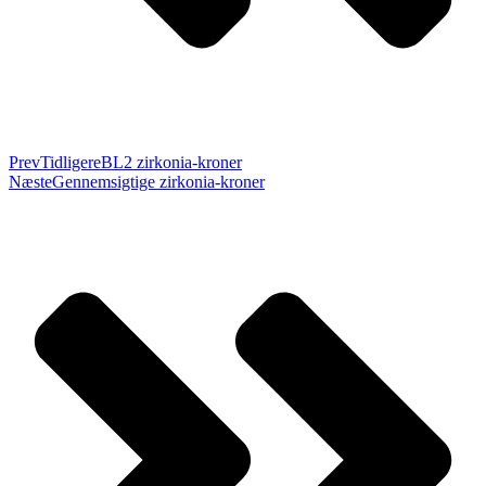
Prev
Tidligere
BL2 zirkonia-kroner
Næste
Gennemsigtige zirkonia-kroner