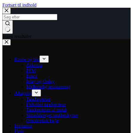
Fortsæt til indhold
Ingen resultater
Krone og bro
Zirkonia
PFM
Emax
Inlay og Onlay
Midlertidig restaurering
Aftagelig
Tandproteser
Fleksibel tandprotese
Tandproteser af metal
Skræddersyet tandbeskytter
Ortodontisk bøjle
Implantat
Finér