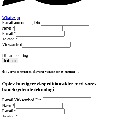
WhatsApp
E-mail anmodning Din
Navn
*
E-mail
*
Telefon
*
Virksomhed
Din anmodning
Indsend
🕢 [ Udfyld formularen, så svarer vi inden for 30 minutter! ].
Oplev hurtigere ekspeditionstider med vores
banebrydende teknologi
E-mail Virksomhed Din
Navn
*
E-mail
*
Telefon
*