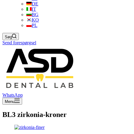
DE
IT
BG
KO
PL
Søg
Send forespørgsel
WhatsApp
Menu
BL3 zirkonia-kroner