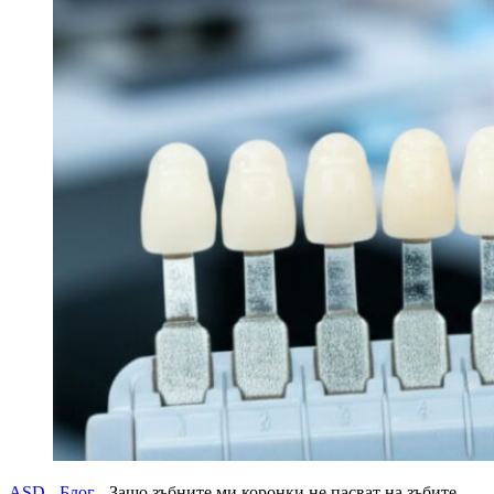
ASD
-
Блог
-
Защо зъбните ми коронки не пасват на зъбите