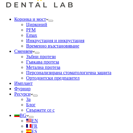
Коронка и мост
Цирконий
PFM
Emax
Инкрустация и инкрустация
Временно възстановяване
Сменяем
Зъбни протези
Гъвкава протеза
Метална протеза
Персонализирана стоматологична защита
Ортодонтски предпазител
Имплант
Фурнир
Ресурси
За
Блог
Свържете се с
BG
EN
FR
ES