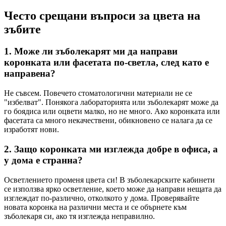
Често срещани въпроси за цвета на
зъбите
1. Може ли зъболекарят ми да направи
коронката или фасетата по-светла, след като е
направена?
Не съвсем. Повечето стоматологични материали не се
"избелват". Понякога лабораторията или зъболекарят може да
го боядиса или оцвети малко, но не много. Ако коронката или
фасетата са много некачествени, обикновено се налага да се
изработят нови.
2. Защо коронката ми изглежда добре в офиса, а
у дома е странна?
Осветлението променя цвета си! В зъболекарските кабинети
се използва ярко осветление, което може да направи нещата да
изглеждат по-различно, отколкото у дома. Проверявайте
новата коронка на различни места и се обърнете към
зъболекаря си, ако тя изглежда неправилно.