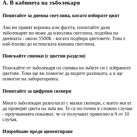
A. В кабинета на зъболекаря
Попитайте за дневна светлина, когато избирате цвят
Ако ви правят коронка или фасета, попитайте дали
зъболекарят ви може да използва светлина, подобна на
дневната - около 5500К - когато подбира цветовете. Това е
най-близко до истинската външна светлина.
Поискайте снимки (с цветни раздели)
Поискайте от зъболекаря си снимка на зъбите си с избраните
цветове. Това ще ви помогне да видите разликата, а и ще
помогне на лабораторията.
Попитайте за цифрови скенери
Много зъболекари разполагат с малки скенери, с които могат
да проверят цвета на зъба ви. Те са по-точни в сложни случаи
- проучванията показват, че се получават правилно в 9 от 10
случая.
Изпробване преди циментиране