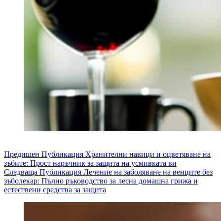
Предишен
Публикация
Хранителни навици и оцветяване на
зъбите: Прост наръчник за защита на усмивката ви
Следваща
Публикация
Лечение на заболяване на венците без
зъболекар: Пълно ръководство за лесна домашна грижа и
естествени средства за защита