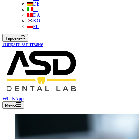
DE
IT
DA
KO
PL
Търсене
Изпрати запитване
WhatsApp
Меню