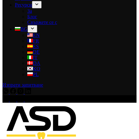
Ресурси
За
Блог
Свържете се с
BG
EN
FR
ES
DE
IT
DA
KO
PL
Изпрати запитване