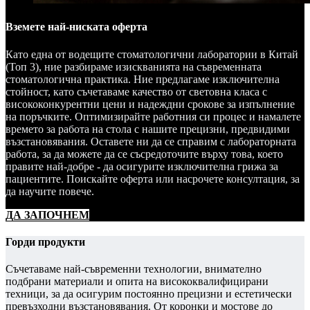
Вземете най-ниската оферта
Като една от водещите стоматологични лаборатории в Китай
(Топ 3), ние разбираме изискванията на съвременната
стоматологична практика. Ние предлагаме изключителна
стойност, като съчетаваме качество от световна класа с
висококонкурентни цени и надеждни срокове за изпълнение
на поръчките. Оптимизирайте работния си процес и намалете
времето за работа на стола с нашите прецизни, предвидими
възстановявания. Оставете ни да се справим с лабораторната
работа, за да можете да се съсредоточите върху това, което
правите най-добре - да осигурите изключителна грижа за
пациентите. Поискайте оферта или насрочете консултация, за
да научите повече.
ДА ЗАПОЧНЕМ
Горди продукти
Съчетаваме най-съвременни технологии, внимателно
подбрани материали и опита на висококвалифицирани
техници, за да осигурим постоянно прецизни и естетически
превъзходни възстановявания. От коронки и мостове до