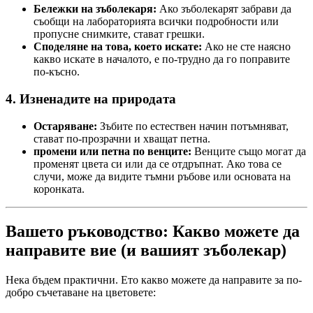
Бележки на зъболекаря:
Ако зъболекарят забрави да
съобщи на лабораторията всички подробности или
пропусне снимките, стават грешки.
Споделяне на това, което искате:
Ако не сте наясно
какво искате в началото, е по-трудно да го поправите
по-късно.
4. Изненадите на природата
Остаряване:
Зъбите по естествен начин потъмняват,
стават по-прозрачни и хващат петна.
промени или петна по венците:
Венците също могат да
променят цвета си или да се отдръпнат. Ако това се
случи, може да видите тъмни ръбове или основата на
коронката.
Вашето ръководство: Какво можете да
направите вие (и вашият зъболекар)
Нека бъдем практични. Ето какво можете да направите за по-
добро съчетаване на цветовете: