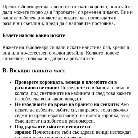
Преди зъболекарят да залепи истинската коронка, попитайте
дали можете първо да я "пробвате" с временен цимент. Вие и
вашият зъболекар можете да видите как изглежда тя в
различни светлини, преди да я направите постоянна.
Бъдете наясно какво искате
Кажете на зъболекаря си дали искате наистина бял, крещящ
вид или по-естествен с малки детайли. Колкото повече
споделяте, толкова по-добри са резултатите.
B. Вкъщи: вашата част
Проверете коронката, венеца и пломбите си в
различни светлини:
Погледнете го в банята, навън, в
колата, под светлините на кабинета и след това кажете
на зъболекаря си какво виждате.
Не избелвайте по време на брането на сенките:
Ако
искате да избелите зъбите си, направете това няколко
седмици преди изработването на новата коронка, за да
бъде цветът на зъбите ви равномерен.
Поддържайте зъбите и венците си
здрави:
Почистените зъби със здрави венци изглеждат
по-ярки и се съчетават по-лесно.