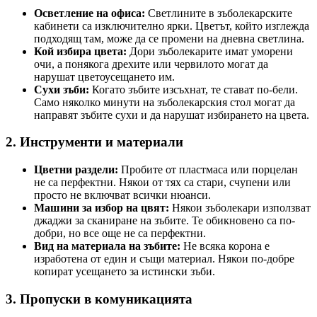
Осветление на офиса:
Светлините в зъболекарските
кабинети са изключително ярки. Цветът, който изглежда
подходящ там, може да се промени на дневна светлина.
Кой избира цвета:
Дори зъболекарите имат уморени
очи, а понякога дрехите или червилото могат да
нарушат цветоусещането им.
Сухи зъби:
Когато зъбите изсъхнат, те стават по-бели.
Само няколко минути на зъболекарския стол могат да
направят зъбите сухи и да нарушат избирането на цвета.
2. Инструменти и материали
Цветни раздели:
Пробите от пластмаса или порцелан
не са перфектни. Някои от тях са стари, счупени или
просто не включват всички нюанси.
Машини за избор на цвят:
Някои зъболекари използват
джаджи за сканиране на зъбите. Те обикновено са по-
добри, но все още не са перфектни.
Вид на материала на зъбите:
Не всяка корона е
изработена от един и същи материал. Някои по-добре
копират усещането за истински зъби.
3. Пропуски в комуникацията