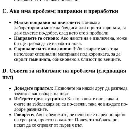
C. Ако има проблем: поправки и преработки
Малки поправки на цветовете:
Понякога
лабораторията може да боядиса или оцвети короната, за
да я съчетае по-добре, след като сте я пробвали.
Направете го отново:
Ако наистина е изключена, може
би ще трябва да се изработи нова.
Скриване на тъмни линии:
Зъболекарите могат да
използват специални материали под коронката, за да
скрият тъмнината, обикновено в близост до венците.
D. Съвети за избягване на проблеми (следващия
път)
Доведете приятел:
Позволете на някой друг да разгледа
заедно с вас избора на цвят.
Изберете цвят сутринта:
Както вашите очи, така и
очите на зъболекаря ви са по-свежи, така че виждате по-
добре разликите.
Говорете:
Ако забележите, че нещо не е наред по време
на срещата, просто го кажете. Повечето зъболекари
искат да се справят от първия път.