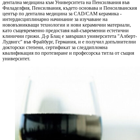
дентална медицина към Университета на Пенсилвания във
Филаделфия, Пенсилвания, където основава и Пенсилванския
център по дентална медицина за CAD/CAM керамика -
интердисциплинарно начинание за изучаване на
нововъзникващи технологии и нови керамични материали,
като същевременно предоставя най-съвременни естетични
клинични грижи. Д-р Блац е завършил университета "Алберт-
Лудвигс" във Фрайбург, Германия, и е получил допълнителни
докторски степени, сертификат за следдипломна
квалификация по протезиране и професорска титла от същия
университет.