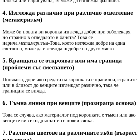
плоска или нарисувана, тя може да изглежда фалшива.
4.
Изглежда различно при различно осветление
(метамеризъм)
Може би новата ви коронка изглежда добре при зъболекаря,
но странно в огледалото в банята? Това се
нарича
метамеризъм
-Това, което изглежда добре на една
светлина, може да изглежда недобре на друго място.
5.
Краищата се открояват или има граница
(проблеми със смесването)
Понякога, дори ако средата на коронката е правилна, страните
или в близост до венците изглеждат различно, така че
границата се вижда.
6.
Тъмна линия при венците (прозираща основа)
Това се случва, ако материалът под коронката е тъмен или ако
венците ви се отдръпнат и се появи сянка.
7.
Различни цветове на различните зъби (възраст
или петна)