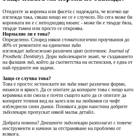
Отидохте за коронка или фасета с надеждата, че всичко ще
изглежда така, сякаш нищо не се е случило. Но сега може би
коронката ви е с неподходящ нюанс - може би е твърде бяла,
твърде тъмна или просто се откроява.
Нормално ли е това?
Определено. Според някои стоматологични проучвания до
40% от ремонтите на единични зъби
изглеждат
забележимо
различен цвят (източник:
Journal of
Prosthetic Dentistry
). Дори зъболекарите знаят, че създаването
на фалшив зъб, който да съответства на истинския, е една от
най-трудните им задачи.
Защо се случва това?
Това е просто: истинските ви зъби имат различни форми,
нюанси и яркост. Да се опитате да копирате това с нещо като
керамика или смола е почти същото като да се опитате да
копирате точния вид на залез или на любимия си чифт
избледнели сини дънки. Понякога дори наистина добрите
зъболекари пропускат някой малък детайл.
Добрата новина? Днешните зъболекари разполагат с повече
инструменти и начини за отстраняване на проблеми от
всякога.