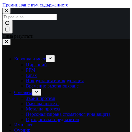
Преминаване към съдържанието
Няма резултати
Коронка и мост
Цирконий
PFM
Emax
Инкрустация и инкрустация
Временно възстановяване
Сменяем
Зъбни протези
Гъвкава протеза
Метална протеза
Персонализирана стоматологична защита
Ортодонтски предпазител
Имплант
Фурнир