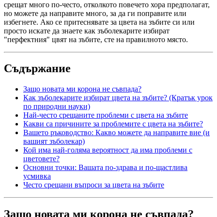
срещат много по-често, отколкото повечето хора предполагат,
но можете да направите много, за да ги поправите или
избегнете. Ако се притеснявате за цвета на зъбите си или
просто искате да знаете как зъболекарите избират
"перфектния" цвят на зъбите, сте на правилното място.
Съдържание
Защо новата ми корона не съвпада?
Как зъболекарите избират цвета на зъбите? (Кратък урок
по природни науки)
Най-често срещаните проблеми с цвета на зъбите
Какви са причините за проблемите с цвета на зъбите?
Вашето ръководство: Какво можете да направите вие (и
вашият зъболекар)
Кой има най-голяма вероятност да има проблеми с
цветовете?
Основни точки: Вашата по-здрава и по-щастлива
усмивка
Често срещани въпроси за цвета на зъбите
Защо новата ми корона не съвпада?