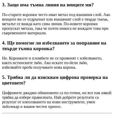
3. Защо има тъмна линия на венците ми?
По-старите коронки често имат метал под външния слой. Ако
венците ви се отдръпнат или външният слой е твърде тънък,
металът се вижда като сива линия. По-новите коронки
пропускат метала, така че почти никога не виждате това при
съвременните материали.
4. Ще помогне ли избелването за поправяне на
твърде тъмна коронка?
Не. Коронките и пломбите не се променят с избелването,
както истинските зъби. Ако искате по-бели зъби,
избелвайте
преди
получавате нова корона.
5. Трябва ли да изисквам цифрова проверка на
цветовете?
Цифровите джаджи обикновено са по-точни, но все пак някой
трябва да избере правилната. Най-добрите резултати са
резултат от използването на нови инструменти, умен
зъболекар и вашия честен принос.