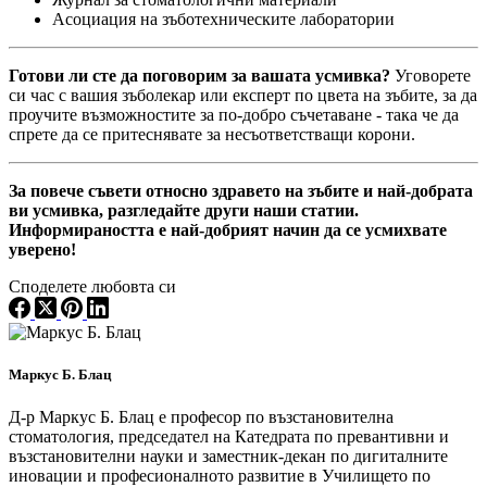
Асоциация на зъботехническите лаборатории
Готови ли сте да поговорим за вашата усмивка?
Уговорете
си час с вашия зъболекар или експерт по цвета на зъбите, за да
проучите възможностите за по-добро съчетаване - така че да
спрете да се притеснявате за несъответстващи корони.
За повече съвети относно здравето на зъбите и най-добрата
ви усмивка, разгледайте други наши статии.
Информираността е най-добрият начин да се усмихвате
уверено!
Споделете любовта си
Маркус Б. Блац
Д-р Маркус Б. Блац е професор по възстановителна
стоматология, председател на Катедрата по превантивни и
възстановителни науки и заместник-декан по дигиталните
иновации и професионалното развитие в Училището по