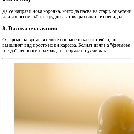
Да се направи нова коронка, която да пасва на стари, оцветени
или износени зъби, е трудно - затова разликата е очевидна.
8.
Високи очаквания
От време на време всичко е направено както трябва, но
външният вид просто не ви харесва. Белият цвят на "филмова
звезда" невинаги подхожда на нормални усмивки.