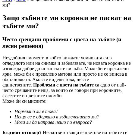
ми?
Защо зъбните ми коронки не пасват на
зъбите ми?
Често срещани проблеми с цвета на зъбите (и
лесни решения)
Неудобният момент, в който виждате усмивката си в
огледалото или на снимка и забелязвате, че новата коронка не
изглежда добре до истинските ви зъби. Може би е прекалено
ярка, може би е прекалено матова или просто не се вписва в
обстановката. Ако сте видели това, не сте
единствените.
Проблеми с цвета на зъбите
са едно от най-
често срещаните неща, за които се говори при коронките,
фасетите и цветните пломби.
Може би си мислите:
Нормално ли е това?
Нещо се е объркало в зъболечението ми?
Мога ли да направя нещо по въпроса?
Бързият отговор?
Несъответстващите цветове на зъбите се