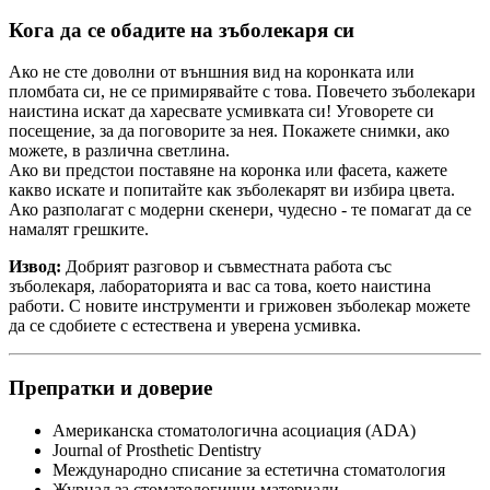
Кога да се обадите на зъболекаря си
Ако не сте доволни от външния вид на коронката или
пломбата си, не се примирявайте с това. Повечето зъболекари
наистина искат да харесвате усмивката си! Уговорете си
посещение, за да поговорите за нея. Покажете снимки, ако
можете, в различна светлина.
Ако ви предстои поставяне на коронка или фасета, кажете
какво искате и попитайте как зъболекарят ви избира цвета.
Ако разполагат с модерни скенери, чудесно - те помагат да се
намалят грешките.
Извод:
Добрият разговор и съвместната работа със
зъболекаря, лабораторията и вас са това, което наистина
работи. С новите инструменти и грижовен зъболекар можете
да се сдобиете с естествена и уверена усмивка.
Препратки и доверие
Американска стоматологична асоциация (ADA)
Journal of Prosthetic Dentistry
Международно списание за естетична стоматология
Журнал за стоматологични материали