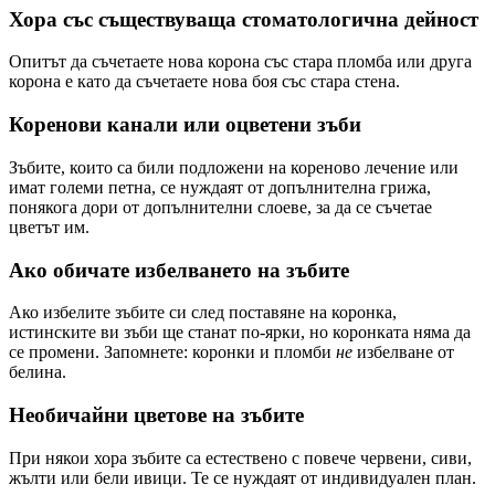
Хора със съществуваща стоматологична дейност
Опитът да съчетаете нова корона със стара пломба или друга
корона е като да съчетаете нова боя със стара стена.
Коренови канали или оцветени зъби
Зъбите, които са били подложени на кореново лечение или
имат големи петна, се нуждаят от допълнителна грижа,
понякога дори от допълнителни слоеве, за да се съчетае
цветът им.
Ако обичате избелването на зъбите
Ако избелите зъбите си след поставяне на коронка,
истинските ви зъби ще станат по-ярки, но коронката няма да
се промени. Запомнете: коронки и пломби
не
избелване от
белина.
Необичайни цветове на зъбите
При някои хора зъбите са естествено с повече червени, сиви,
жълти или бели ивици. Те се нуждаят от индивидуален план.