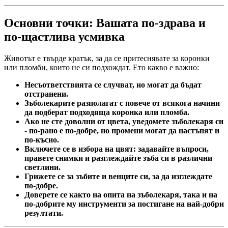
Основни точки: Вашата по-здрава и
по-щастлива усмивка
Животът е твърде кратък, за да се притеснявате за коронки
или пломби, които не си подхождат. Ето какво е важно:
Несъответствията се случват, но могат да бъдат
отстранени.
Зъболекарите разполагат с повече от всякога начини
да подберат подходяща коронка или пломба.
Ако не сте доволни от цвета, уведомете зъболекаря си
- по-рано е по-добре, но промени могат да настъпят и
по-късно.
Включете се в избора на цвят: задавайте въпроси,
правете снимки и разглеждайте зъба си в различни
светлини.
Грижете се за зъбите и венците си, за да изглеждате
по-добре.
Доверете се както на опита на зъболекаря, така и на
по-добрите му инструменти за постигане на най-добри
резултати.