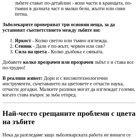
зъбите стават по-детайлни - ясни части в краищата, по-
тъмни в долната част и малки бели, жълти или сиви
петна.
Зъболекарите проверяват три основни неща, за да
установят съответствието между зъбите ви:
Яркост
- Колко светло или тъмно изглежда.
Сенник
- Дали е по-жълт, червен или сив?
Сила на цвета
- Колко дълбока е сянката.
Добавете
колко прозрачен или прозрачен
зъбът е и става все
по-трудно!
В реалния живот:
Дори и с високотехнологични
инструменти, съчетаването на цветовете е отчасти наука,
отчасти догадки. Малките разлики могат да изглеждат големи,
когато става въпрос за зъба отпред.
Най-често срещаните проблеми с цвета
на зъбите
Нека да разгледаме защо зъболекарската работа не винаги се