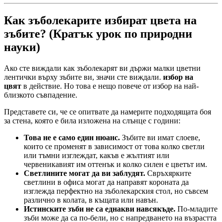
Как зъболекарите избират цвета на
зъбите? (Кратък урок по природни
науки)
Ако сте виждали как зъболекарят ви държи малки цветни
лентички върху зъбите ви, значи сте виждали.
избор на
цвят
в действие. Но това е нещо повече от избор на най-
близкото съвпадение.
Представете си, че се опитвате да намерите подходящата боя
за стена, която е била изложена на слънце с години:
Това не е само един нюанс.
Зъбите ви имат слоеве,
които се променят в зависимост от това колко светли
или тъмни изглеждат, какъв е жълтият или
червеникавият им оттенък и колко силен е цветът им.
Светлините могат да ви заблудят.
Свръхярките
светлини в офиса могат да направят короната да
изглежда перфектно на зъболекарския стол, но съвсем
различно в колата, в къщата или навън.
Истинските зъби не са еднакви навсякъде.
По-младите
зъби може да са по-бели, но с напредването на възрастта