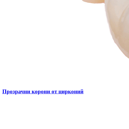
Прозрачни корони от цирконий