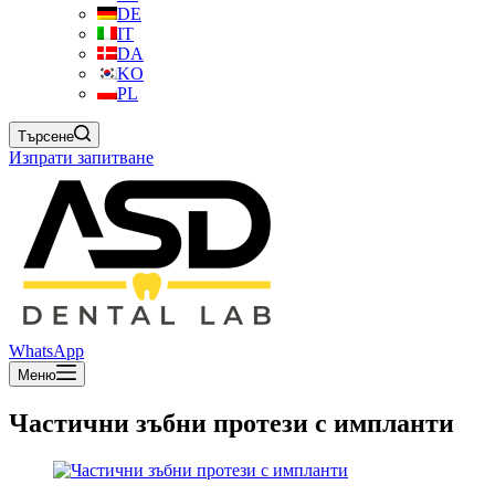
DE
IT
DA
KO
PL
Търсене
Изпрати запитване
WhatsApp
Меню
Частични зъбни протези с импланти