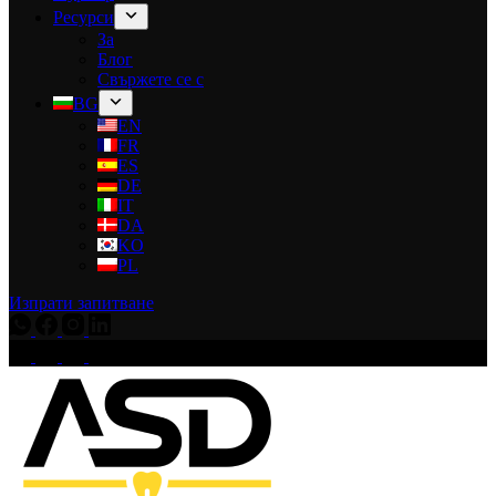
Ресурси
За
Блог
Свържете се с
BG
EN
FR
ES
DE
IT
DA
KO
PL
Изпрати запитване