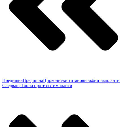
Предишна
Предишна
Циркониеви титанови зъбни импланти
Следваща
Горна протеза с импланти