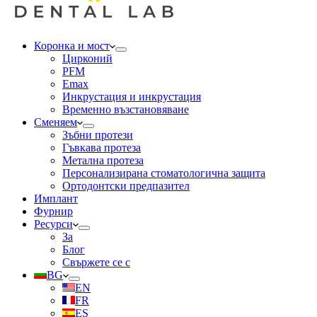
Коронка и мост
Цирконий
PFM
Emax
Инкрустация и инкрустация
Временно възстановяване
Сменяем
Зъбни протези
Гъвкава протеза
Метална протеза
Персонализирана стоматологична защита
Ортодонтски предпазител
Имплант
Фурнир
Ресурси
За
Блог
Свържете се с
BG
EN
FR
ES