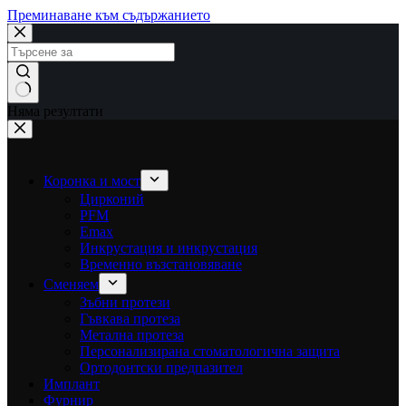
Преминаване към съдържанието
Няма резултати
Коронка и мост
Цирконий
PFM
Emax
Инкрустация и инкрустация
Временно възстановяване
Сменяем
Зъбни протези
Гъвкава протеза
Метална протеза
Персонализирана стоматологична защита
Ортодонтски предпазител
Имплант
Фурнир