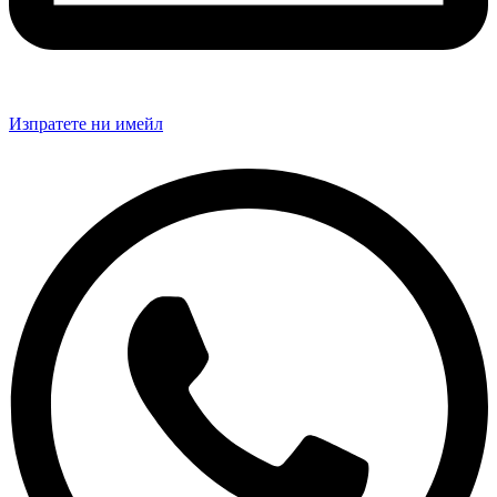
Изпратете ни имейл