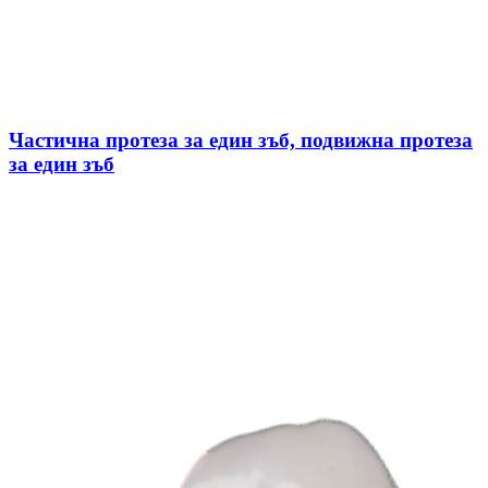
Частична протеза за един зъб, подвижна протеза
за един зъб