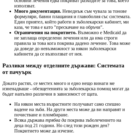
основни лечения едва покриват разходите за това, което
използват.
Много документация.
Неведнъж съм чувала за тонове
формуляри, бавни плащания и главоболия със системата.
Един приятел, който работи в зъболекарски кабинет, ми
каза, че това е като "прескачане на обръчи".
Ограничения на покритието.
Възможно е Medicaid да
не заплаща определени лечения или да има строги
правила за това кога покрива дадено лечение. Това може
да доведе до невъзможност за някои зъболекарски
кабинети да се възползват от нея.
Разлики между отделните държави: Системата
от пачуърк
Докато растях, се местех много и едно нещо винаги ме
изненадваше - обезщетенията за зъболекарска помощ могат да
бъдат напълно различни в зависимост от щата.
На някои места възрастните получават само спешно
вадене на зъби. На други места може да ви направят и
почистване и пломбиране.
Всяка държава
трябва да
покрива зъболечението на
деца под 21 години. Но след този рожден ден?
Покритието може да изчезне.