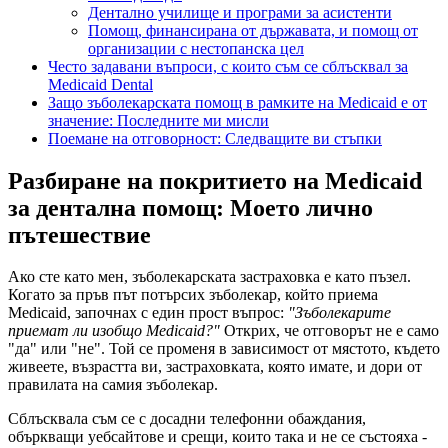
Дентално училище и програми за асистенти
Помощ, финансирана от държавата, и помощ от
организации с нестопанска цел
Често задавани въпроси, с които съм се сблъсквал за
Medicaid Dental
Защо зъболекарската помощ в рамките на Medicaid е от
значение: Последните ми мисли
Поемане на отговорност: Следващите ви стъпки
Разбиране на покритието на Medicaid
за дентална помощ: Моето лично
пътешествие
Ако сте като мен, зъболекарската застраховка е като пъзел.
Когато за пръв път потърсих зъболекар, който приема
Medicaid, започнах с един прост въпрос:
"Зъболекарите
приемат ли изобщо Medicaid?"
Открих, че отговорът не е само
"да" или "не". Той се променя в зависимост от мястото, където
живеете, възрастта ви, застраховката, която имате, и дори от
правилата на самия зъболекар.
Сблъсквала съм се с досадни телефонни обаждания,
объркващи уебсайтове и срещи, които така и не се състояха -