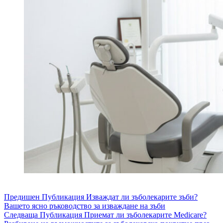
Предишен
Публикация
Изваждат ли зъболекарите зъби?
Вашето ясно ръководство за изваждане на зъби
Следваща
Публикация
Приемат ли зъболекарите Medicare?