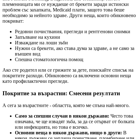
племенницата ми се нуждаеше от брекети заради истински
проблем със захапката, Medicaid плати, защото това беше
необходимо за нейното здраве. Други неща, които обикновено
покриват:
Редовни почиствания, прегледи и рентгенови снимки
Запълване на кухини
Изваждане на лоши зъби
Нужни са брекети, ако става дума за здраве, а не само за
външен вид
Спешна стоматологична помощ
Ако сте родител или се грижите за дете, поискайте списък на
покритите разходи. Обикновено са включени основни неща
като профилактични прегледи.
Покритие за възрастни: Смесени резултати
А сега за възрастните - областта, която ме спъна най-много.
Само за спешни случаи в някои държави:
Често това
означава, че ще извадят зъба, за да се отърват от болката
или инфекцията, но това е всичко.
Основни неща в някои държави, нищо в други:
В
някои държави се заплаща почистване, пломбиране или