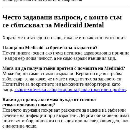
Често задавани въпроси, с които съм
се сблъсквал за Medicaid Dental
Хората ме питат едно и също, така че ето какво знам от опит.
Плаща ли Medicaid за брекети за възрастни?
Почти никога, освен ако няма истинска здравословна причина
- например лоша челюст, а не само заради външния вид.
Мога ли да получа зъбни протези с помощта на Medicaid?
Може би, но само в някои държави. Вероятно ще ви трябва
зъболекар, за да каже, че имате нужда от тях за здравето си.
Попитайте за покритието и възможните лаборатории като
напр.
зъботехническа лаборатория за фиксатори или протези
.
Какво да правя, ако имам нужда от спешна
стоматологична помощ?
Повечето държави покриват разходите за вадене на зъби или
лечение на инфекции при възрастни. Децата обикновено имат
по-голям избор, понякога на същия или на следващия ден, ако
е наистина лошо.