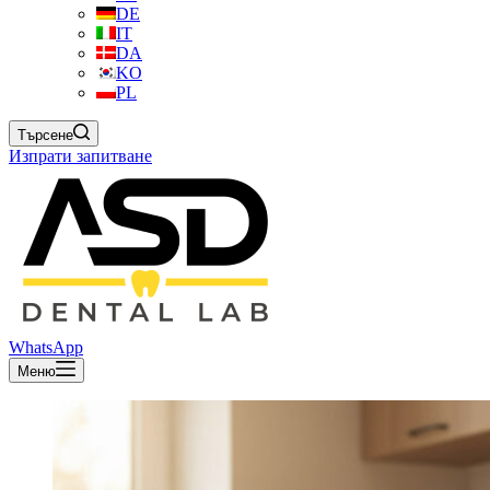
DE
IT
DA
KO
PL
Търсене
Изпрати запитване
WhatsApp
Меню