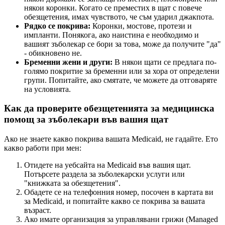
някои коронки. Когато се преместих в щат с повече
обезщетения, имах чувството, че съм ударил джакпота.
Рядко се покрива:
Коронки, мостове, протези и
импланти. Понякога, ако наистина е необходимо и
вашият зъболекар се бори за това, може да получите "да"
- обикновено не.
Бременни жени и други:
В някои щати се предлага по-
голямо покритие за бременни или за хора от определени
групи. Попитайте, ако смятате, че можете да отговаряте
на условията.
Как да проверите обезщетенията за медицинска
помощ за зъболекари във вашия щат
Ако не знаете какво покрива вашата Medicaid, не гадайте. Ето
какво работи при мен:
Отидете на уебсайта на Medicaid във вашия щат.
Потърсете раздела за зъболекарски услуги или
"книжката за обезщетения".
Обадете се на телефонния номер, посочен в картата ви
за Medicaid, и попитайте какво се покрива за вашата
възраст.
Ако имате организация за управлявани грижи (Managed