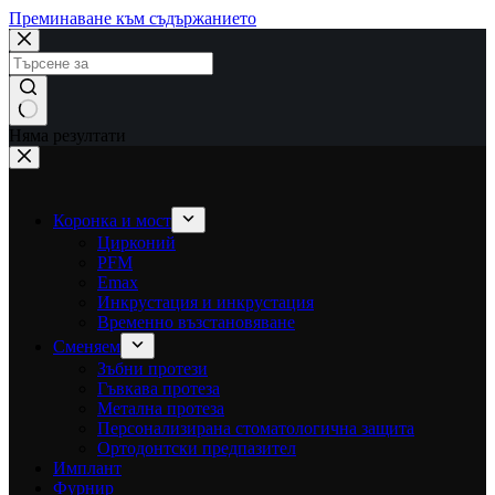
Преминаване към съдържанието
Няма резултати
Коронка и мост
Цирконий
PFM
Emax
Инкрустация и инкрустация
Временно възстановяване
Сменяем
Зъбни протези
Гъвкава протеза
Метална протеза
Персонализирана стоматологична защита
Ортодонтски предпазител
Имплант
Фурнир