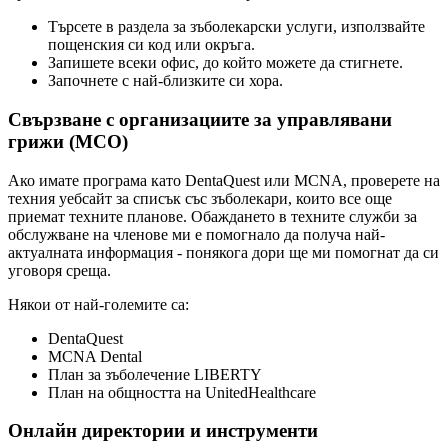
Търсете в раздела за зъболекарски услуги, използвайте
пощенския си код или окръга.
Запишете всеки офис, до който можете да стигнете.
Започнете с най-близките си хора.
Свързване с организациите за управлявани
грижи (MCO)
Ако имате програма като DentaQuest или MCNA, проверете на
техния уебсайт за списък със зъболекари, които все още
приемат техните планове. Обаждането в техните служби за
обслужване на членове ми е помогнало да получа най-
актуалната информация - понякога дори ще ми помогнат да си
уговоря среща.
Някои от най-големите са:
DentaQuest
MCNA Dental
План за зъболечение LIBERTY
План на общността на UnitedHealthcare
Онлайн директории и инструменти