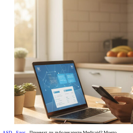
ASD
-
Блог
-
Приемат ли зъболекарите Medicaid? Моето