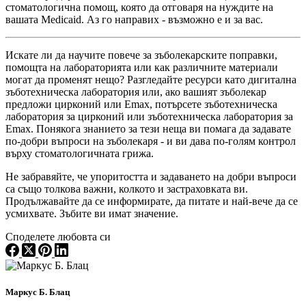
стоматологична помощ, която да отговаря на нуждите на
вашата Medicaid. Аз го направих - възможно е и за вас.
Искате ли да научите повече за зъболекарските поправки,
помощта на лабораторията или как различните материали
могат да променят нещо? Разгледайте ресурси като дигитална
зъботехническа лаборатория или, ако вашият зъболекар
предложи цирконий или Emax, потърсете зъботехническа
лаборатория за цирконий или зъботехническа лаборатория за
Emax. Понякога знанието за тези неща ви помага да задавате
по-добри въпроси на зъболекаря - и ви дава по-голям контрол
върху стоматологичната грижа.
Не забравяйте, че упоритостта и задаването на добри въпроси
са също толкова важни, колкото и застраховката ви.
Продължавайте да се информирате, да питате и най-вече да се
усмихвате. Зъбите ви имат значение.
Споделете любовта си
Маркус Б. Блац