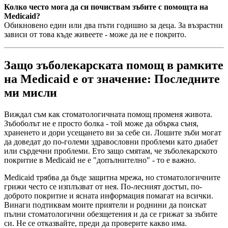
Колко често мога да си почиствам зъбите с помощта на
Medicaid?
Обикновено един или два пъти годишно за деца. За възрастни
зависи от това къде живеете - може да не е покрито.
Защо зъболекарската помощ в рамките
на Medicaid е от значение: Последните
ми мисли
Виждал съм как стоматологичната помощ променя живота.
Зъбоболът не е просто болка - той може да обърка съня,
храненето и дори усещането ви за себе си. Лошите зъби могат
да доведат до по-големи здравословни проблеми като диабет
или сърдечни проблеми. Ето защо смятам, че зъболекарското
покритие в Medicaid не е "допълнително" - то е важно.
Medicaid трябва да бъде защитна мрежа, но стоматологичните
грижи често се изплъзват от нея. По-лесният достъп, по-
доброто покритие и ясната информация помагат на всички.
Винаги подтиквам моите приятели и роднини да поискат
пълни стоматологични обезщетения и да се грижат за зъбите
си. Не се отказвайте, преди да проверите какво има.