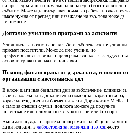
от това, какво печелите, а не от вашата застраховка. Направих
си преглед за много по-малко пари на едно благотворително
събитие. Може и да извършват по-малко работа, но ако просто
имате нужда от преглед или изваждане на зъб, това може да
ви помогне.
Дентално училище и програми за асистенти
Училищата за почистване на зъби и зъболекарските училища
приемат посетители. Може да има ученик, но
професионалистът винаги проверява всичко. Те са чудесни за
основни грижи или малки поправки.
Помощ, финансирана от държавата, и помощ от
организации с нестопанска цел
В някои щати има безплатни дни за зъболечение, клиники за
зъби на колела или допълнителна помощ за възрастни хора,
хора с увреждания или бременни жени. Дори когато Medicaid
е само за спешни случаи, понякога можете да получите
почистване или пломбиране за малко пари или без пари.
Ако имате нужда от протези, програмите на общността могат
да ви изпратят в
лаборатория за подвижни протези
-което
може да помогне за цената и скоростта.