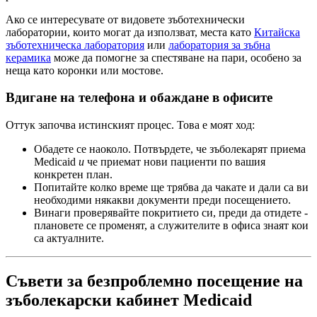
Ако се интересувате от видовете зъботехнически
лаборатории, които могат да използват, места като
Китайска
зъботехническа лаборатория
или
лаборатория за зъбна
керамика
може да помогне за спестяване на пари, особено за
неща като коронки или мостове.
Вдигане на телефона и обаждане в офисите
Оттук започва истинският процес. Това е моят ход:
Обадете се наоколо. Потвърдете, че зъболекарят приема
Medicaid
и
че приемат нови пациенти по вашия
конкретен план.
Попитайте колко време ще трябва да чакате и дали са ви
необходими някакви документи преди посещението.
Винаги проверявайте покритието си, преди да отидете -
плановете се променят, а служителите в офиса знаят кои
са актуалните.
Съвети за безпроблемно посещение на
зъболекарски кабинет Medicaid