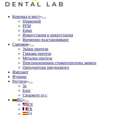
Коронка и мост
Цирконий
PFM
Emax
Инкрустация и инкрустация
Временно възстановяване
Сменяем
Зъбни протези
Гъвкава протеза
Метална протеза
Персонализирана стоматологична защита
Ортодонтски предпазител
Имплант
Фурнир
Ресурси
За
Блог
Свържете се с
BG
EN
FR
ES