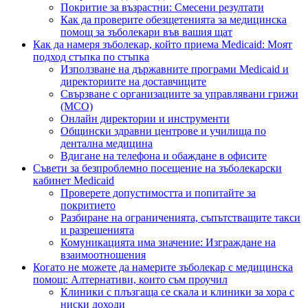
Покритие за възрастни: Смесени резултати
Как да проверите обезщетенията за медицинска
помощ за зъболекари във вашия щат
Как да намеря зъболекар, който приема Medicaid: Моят
подход стъпка по стъпка
Използване на държавните програми Medicaid и
директориите на доставчиците
Свързване с организациите за управлявани грижи
(MCO)
Онлайн директории и инструменти
Общински здравни центрове и училища по
дентална медицина
Вдигане на телефона и обаждане в офисите
Съвети за безпроблемно посещение на зъболекарски
кабинет Medicaid
Проверете допустимостта и попитайте за
покритието
Разбиране на ограниченията, съпътстващите такси
и разрешенията
Комуникацията има значение: Изграждане на
взаимоотношения
Когато не можете да намерите зъболекар с медицинска
помощ: Алтернативи, които съм проучил
Клиники с плъзгаща се скала и клиники за хора с
ниски доходи