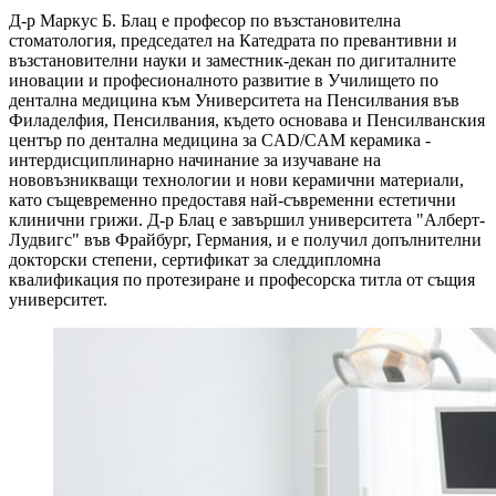
Д-р Маркус Б. Блац е професор по възстановителна
стоматология, председател на Катедрата по превантивни и
възстановителни науки и заместник-декан по дигиталните
иновации и професионалното развитие в Училището по
дентална медицина към Университета на Пенсилвания във
Филаделфия, Пенсилвания, където основава и Пенсилванския
център по дентална медицина за CAD/CAM керамика -
интердисциплинарно начинание за изучаване на
нововъзникващи технологии и нови керамични материали,
като същевременно предоставя най-съвременни естетични
клинични грижи. Д-р Блац е завършил университета "Алберт-
Лудвигс" във Фрайбург, Германия, и е получил допълнителни
докторски степени, сертификат за следдипломна
квалификация по протезиране и професорска титла от същия
университет.