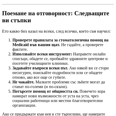
Поемане на отговорност: Следващите
ви стъпки
Ето какво бих казал на всеки, след всичко, което съм научил:
Проверете правилата за стоматологична помощ на
Medicaid във вашия щат.
Не гадайте, а проверете
фактите.
Използвайте всеки инструмент:
Направете онлайн
списъци, обадете се, пробвайте здравните центрове и
посетете училищните клиники.
Задавайте въпроси всеки път.
Ако някой ви се стори
несигурен, поискайте подробности или се обадете
отново, ако все още се губите.
Не чакайте.
Малките проблеми със зъбите могат да
станат по-големи (и по-скъпи).
Потърсете помощ от общността си.
Повечето хора
намират нови възможности от уста на уста, чрез
социални работници или местни благотворителни
организации.
Ако се придържате към нея и сте търпеливи, ще намерите