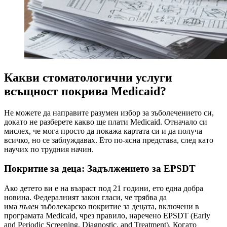
Какви стоматологични услуги
всъщност покрива Medicaid?
Не можете да направите разумен избор за зъболечението си,
докато не разберете какво ще плати Medicaid. Отначало си
мислех, че мога просто да покажа картата си и да получа
всичко, но се заблуждавах. Ето по-ясна представа, след като
научих по трудния начин.
Покритие за деца: Задължението за EPSDT
Ако детето ви е на възраст под 21 години, ето една добра
новина. Федералният закон гласи, че трябва да
има
пълен
зъболекарско покритие за децата, включени в
програмата Medicaid, чрез правило, наречено EPSDT (Early
and Periodic Screening, Diagnostic, and Treatment). Когато