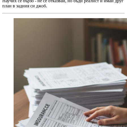
Научих се бързо - не се отказвай, но бъди реалист и имай друг
план в задния си джоб.