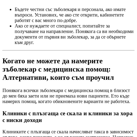
Бъдете честни със зъболекаря и персонала, ако имате
въпроси. Установих, че ако сте открити, кабинетите
работят с вас много по-добре.
Ако се нуждаете от специалист, попитайте за
получаване на направление. Понякога са ви необходими
документи от първия ви зъболекар, за да се обърнете
към друг.
Когато не можете да намерите
зъболекар с медицинска помощ:
Алтернативи, които съм проучил
Понякога всички зъболекари с медицинска помощ в близост
до мен бяха заети или не приемаха нови пациенти. Ето къде
намерих помощ, когато обикновените варианти не работеха.
Клиники с плъзгаща се скала и клиники за хора
с ниски доходи
Клиниките с плъзгаща се скала начисляват такса в зависимост