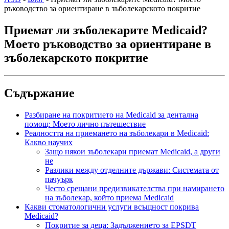
ръководство за ориентиране в зъболекарското покритие
Приемат ли зъболекарите Medicaid?
Моето ръководство за ориентиране в
зъболекарското покритие
Съдържание
Разбиране на покритието на Medicaid за дентална
помощ: Моето лично пътешествие
Реалността на приемането на зъболекари в Medicaid:
Какво научих
Защо някои зъболекари приемат Medicaid, а други
не
Разлики между отделните държави: Системата от
пачуърк
Често срещани предизвикателства при намирането
на зъболекар, който приема Medicaid
Какви стоматологични услуги всъщност покрива
Medicaid?
Покритие за деца: Задължението за EPSDT