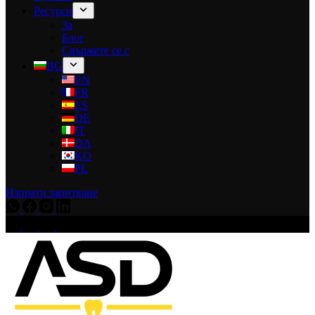
Ресурси
За
Блог
Свържете се с
BG
EN
FR
ES
DE
IT
DA
KO
PL
Изпрати запитване