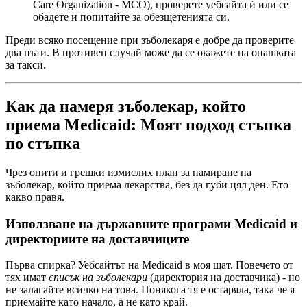
Care Organization - MCO), проверете уебсайта ѝ или се
обадете и попитайте за обезщетенията си.
Преди всяко посещение при зъболекаря е добре да проверите
два пъти. В противен случай може да се окажете на опашката
за такси.
Как да намеря зъболекар, който
приема Medicaid: Моят подход стъпка
по стъпка
Чрез опити и грешки измислих план за намиране на
зъболекар, който приема лекарства, без да губи цял ден. Ето
какво правя.
Използване на държавните програми Medicaid и
директориите на доставчиците
Първа спирка? Уебсайтът на Medicaid в моя щат. Повечето от
тях имат
списък на зъболекари
(директория на доставчика) - но
не залагайте всичко на това. Понякога тя е остаряла, така че я
приемайте като начало, а не като край.