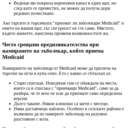
Веднъж ми покриха кореновия канал в един щат, но
след като се преместих, не можах да получа дори
редовно почистване.
Ако търсите в търсачката "приемат ли зъболекари Medicaid" и
името на вашия щат, със сигурност не сте сами. Мястото,
където живеете, наистина променя възможностите ви.
Често срещани предизвикателства при
намирането на зъболекар, който приема
Medicaid
Намирането на зъболекар от Medicaid може да прилича на
търсене на игла в купа сено. Ето с какво се сблъсках аз:
Стари списъци. Неведнъж съм се обаждала на места,
които са в списъка с "приемащи Medicaid", само за да
разбера, че те
вече не
или да приемате само определена
версия.
Дълго чакане. Някои клиники са заети с месеци.
Няма доставчици наблизо. Особено в селските райони е
възможно да не намерите зъболекар на разумно
разстояние с кола.