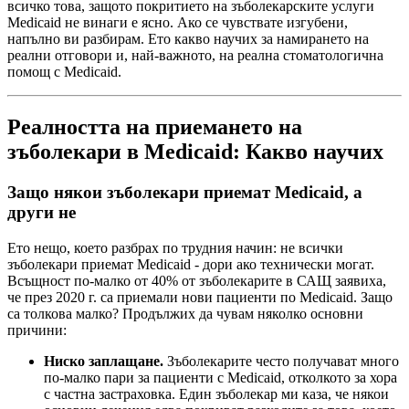
всичко това, защото покритието на зъболекарските услуги
Medicaid не винаги е ясно. Ако се чувствате изгубени,
напълно ви разбирам. Ето какво научих за намирането на
реални отговори и, най-важното, на реална стоматологична
помощ с Medicaid.
Реалността на приемането на
зъболекари в Medicaid: Какво научих
Защо някои зъболекари приемат Medicaid, а
други не
Ето нещо, което разбрах по трудния начин: не всички
зъболекари приемат Medicaid - дори ако технически могат.
Всъщност по-малко от 40% от зъболекарите в САЩ заявиха,
че през 2020 г. са приемали нови пациенти по Medicaid. Защо
са толкова малко? Продължих да чувам няколко основни
причини:
Ниско заплащане.
Зъболекарите често получават много
по-малко пари за пациенти с Medicaid, отколкото за хора
с частна застраховка. Един зъболекар ми каза, че някои