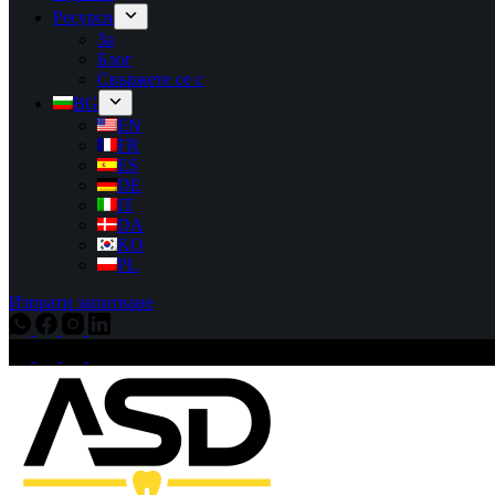
Ресурси
За
Блог
Свържете се с
BG
EN
FR
ES
DE
IT
DA
KO
PL
Изпрати запитване