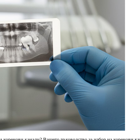
 коренови канали? Вашето ръководство за избор на коренови к