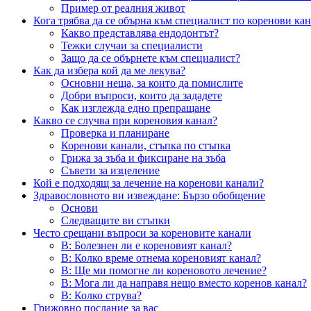
Пример от реалния живот
Кога трябва да се обърна към специалист по коренови ка
Какво представлява ендодонтът?
Тежки случаи за специалисти
Защо да се обърнете към специалист?
Как да избера кой да ме лекува?
Основни неща, за които да помислите
Добри въпроси, които да зададете
Как изглежда едно препращане
Какво се случва при кореновия канал?
Проверка и планиране
Коренови канали, стъпка по стъпка
Грижа за зъба и фиксиране на зъба
Съвети за изцеление
Кой е подходящ за лечение на коренови канали?
Здравословното ви извеждане: Бързо обобщение
Основи
Следващите ви стъпки
Често срещани въпроси за кореновите канали
В: Болезнен ли е кореновият канал?
В: Колко време отнема кореновият канал?
В: Ще ми помогне ли кореновото лечение?
В: Мога ли да направя нещо вместо коренов канал?
В: Колко струва?
Грижовно послание за вас