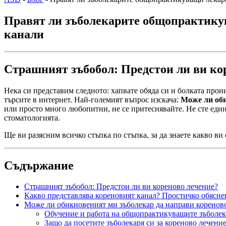
Правят ли зъболекарите общопрактикув
канали
Страшният зъбобол: Предстои ли ви ко
Нека си представим следното: хапвате обяда си и болката прон
търсите в интернет. Най-големият въпрос изскача:
Може ли оби
или просто много любопитни, не се притеснявайте. Не сте един
стоматологията.
Ще ви разясним всичко стъпка по стъпка, за да знаете какво ви
Съдържание
Страшният зъбобол: Предстои ли ви кореново лечение?
Какво представлява кореновият канал? Простичко обясне
Може ли обикновеният ми зъболекар да направи коренов
Обучение и работа на общопрактикуващите зъболе
Защо да посетите зъболекаря си за кореново лечени