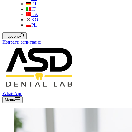
DE
IT
DA
KO
PL
Търсене
Изпрати запитване
WhatsApp
Меню