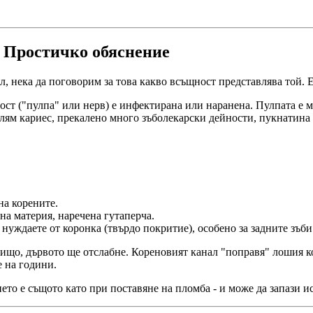
 Простичко обяснение
, нека да поговорим за това какво всъщност представлява той. Е
ст ("пулпа" или нерв) е инфектирана или наранена. Пулпата е мек
голям кариес, прекалено много зъболекарски дейности, пукнатина 
на корените.
ена материя, наречена гутаперча.
 нуждаете от коронка (твърдо покритие), особено за задните зъби
ищо, дървото ще отслабне. Кореновият канал "поправя" лошия кор
е на години.
ето е същото като при поставяне на пломба - и може да запази и