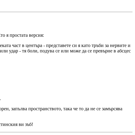
то я простата версия:
ата част в центъра - представете си я като тръби за нервите и
или удар - тя боли, подува се или може да се превърне в абсцес
.
ен, запълва пространството, така че то да не се замърсява
стинския ви зъб!