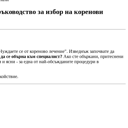
ководство за избор на коренови
"Нуждаете се от кореново лечение". Изведнъж започвате да
да се обърна към специалист?
Ако сте объркани, притеснени
 и ясни - за една от най-обсъжданите процедури в
койствие.