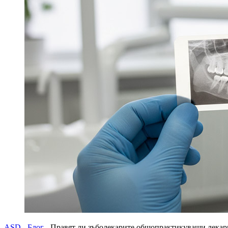
ASD
-
Блог
-
Правят ли зъболекарите общопрактикуващи лекари