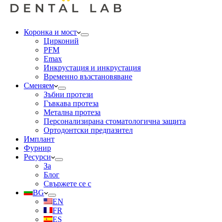
Коронка и мост
Цирконий
PFM
Emax
Инкрустация и инкрустация
Временно възстановяване
Сменяем
Зъбни протези
Гъвкава протеза
Метална протеза
Персонализирана стоматологична защита
Ортодонтски предпазител
Имплант
Фурнир
Ресурси
За
Блог
Свържете се с
BG
EN
FR
ES