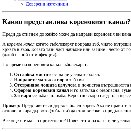
Доверени източници
Какво представлява кореновият канал?
Преди да стигнем до
който
може да направи кореновия ви канал
A
коренов канал
когато зъболекарят поправя зъб, чиято вътрешно
кръвта в зъба. Когато тази част набъбне или загине - често от 
(джоб с гной от инфекция).
По време на кореновия канал зъболекарят:
Отслабва мястото
за да не усещате болка.
Направете малък отвор
в зъба ви.
Отстранява лошата целулоза
и почиства вътрешността 
Оформя кореновия канал
и го запълва с безопасна, гум
Затваря се
зъба с пломба. Вероятно скоро след това ще се
Пример:
Представете си дърво с болен корен. Ако не правите н
отново, и кара дървото (зъбът ви) да стои високо в продължени
Все още сте малко притеснени? Повечето хора казват, че усещан