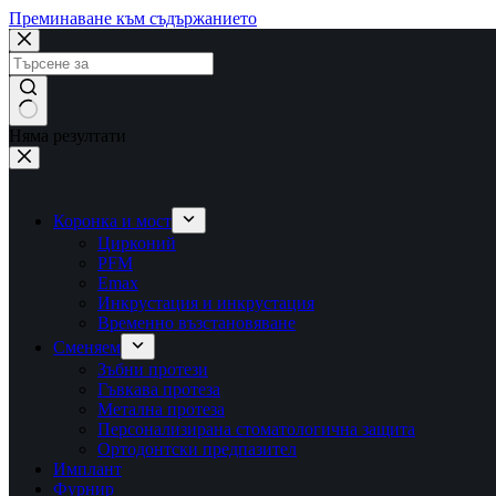
Преминаване към съдържанието
Няма резултати
Коронка и мост
Цирконий
PFM
Emax
Инкрустация и инкрустация
Временно възстановяване
Сменяем
Зъбни протези
Гъвкава протеза
Метална протеза
Персонализирана стоматологична защита
Ортодонтски предпазител
Имплант
Фурнир