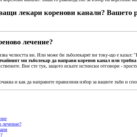
ащи лекари коренови канали? Вашето ръ
реново лечение?
изва челюстта ви. Или може би зъболекарят ви току-що е казал: 
чайният ми зъболекар да направи коренов канал или трябва 
ствените. Вие сте тук, защото искате истински отговори - прости
 очаква и как да направите правилния избор за вашите зъби и спо
ние
о лечение?
кари
е?