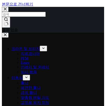
본문으로 건너뛰기
결과 없음
크라운 및 브리지
지르코니아
PFM
Emax
인레이 및 온레이
임시 복원
이동식
틀니
유연한 틀니
금속 틀니
맞춤형 덴탈 가드
교정용 유지 장치