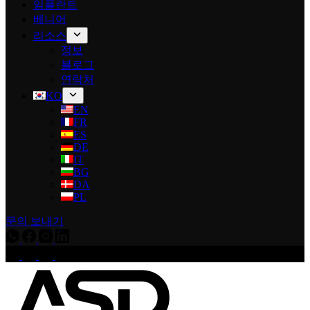
임플란트
베니어
리소스
정보
블로그
연락처
KO
EN
FR
ES
DE
IT
BG
DA
PL
문의 보내기