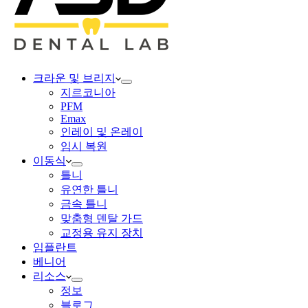
크라운 및 브리지
지르코니아
PFM
Emax
인레이 및 온레이
임시 복원
이동식
틀니
유연한 틀니
금속 틀니
맞춤형 덴탈 가드
교정용 유지 장치
임플란트
베니어
리소스
정보
블로그